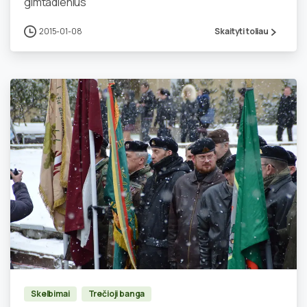
gimtadienius
2015-01-08
Skaityti toliau
0
Skelbimai
Trečioji banga