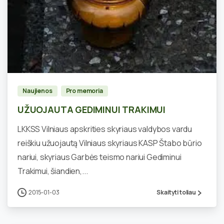
2
Naujienos
Pro memoria
UŽUOJAUTA GEDIMINUI TRAKIMUI
LKKSS Vilniaus apskrities skyriaus valdybos vardu
reiškiu užuojautą Vilniaus skyriaus KASP Štabo būrio
nariui, skyriaus Garbės teismo nariui Gediminui
Trakimui, šiandien,...
2015-01-03
Skaityti toliau