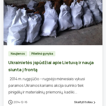
0
Naujienos
Pilietinė gynyba
Ukrainietės įspūdžiai apie Lietuvą ir nauja
siunta į frontą
2014 m. rugpjūčio – rugsėjo mėnesiais vykusi
paramos Ukrainos kariams akcija surinko tiek
pinigėlių ir materialinių priemonių, kad iki...
2014-12-16
Skaityti toliau