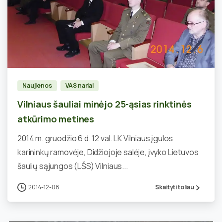
4
Naujienos
VAS nariai
Vilniaus šauliai minėjo 25-ąsias rinktinės
atkūrimo metines
2014 m. gruodžio 6 d. 12 val. LK Vilniaus įgulos
karininkų ramovėje, Didžiojoje salėje, įvyko Lietuvos
šaulių sąjungos (LŠS) Vilniaus...
2014-12-08
Skaityti toliau