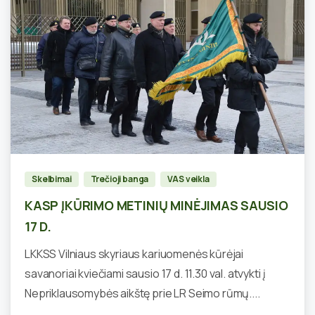
0
Skelbimai
Trečioji banga
VAS veikla
KASP ĮKŪRIMO METINIŲ MINĖJIMAS SAUSIO
17 D.
LKKSS Vilniaus skyriaus kariuomenės kūrėjai
savanoriai kviečiami sausio 17 d. 11.30 val. atvykti į
Nepriklausomybės aikštę prie LR Seimo rūmų....