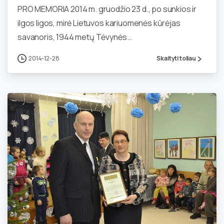
PRO MEMORIA 2014 m. gruodžio 23 d., po sunkios ir
ilgos ligos, mirė Lietuvos kariuomenės kūrėjas
savanoris, 1944 metų Tėvynės...
2014-12-28
Skaityti toliau
2