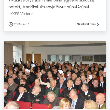
Vytautas Dilys šiomis dienomis išgyvena skaudžią
netektį, tragiškai užsienyje žuvus sūnui Arūnui.
LKKSS Vilniaus...
2014-12-07
Skaityti toliau
1