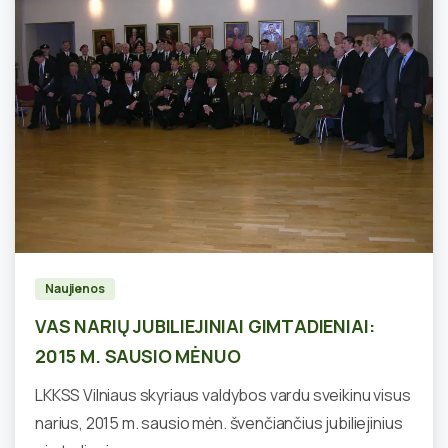
1
Naujienos
VAS NARIŲ JUBILIEJINIAI GIMTADIENIAI:
2015 M. SAUSIO MĖNUO
LKKSS Vilniaus skyriaus valdybos vardu sveikinu visus
narius, 2015 m. sausio mėn. švenčiančius jubiliejinius