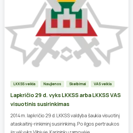
0
LKKSS veikla
Naujienos
Skelbimai
VAS veikla
Lapkričio 29 d. vyks LKKSS arba LKKSS VAS
visuotinis susirinkimas
2014 m. lapkričio 29 d. LKKSS valdyba šaukia visuotinį
ataskaitinį-rinkiminį susirinkimą. Po ilgos pertraukos
jis vėl vyks Vilniuje, Karininkų ramovėje....