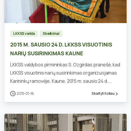
0
LKKSS veikla
Skelbimai
2015 M. SAUSIO 24 D. LKKSS VISUOTINIS
NARIŲ SUSIRINKIMAS KAUNE
LKKSS valdybos pirmininkas S. Ozgirdas pranešė, kad
LKKSS visuotinis narių susirinkimas organizuojamas
Karininkų ramovėje, Kaune, 2015 m. sausio 24 d....
2015-01-16
Skaityti toliau