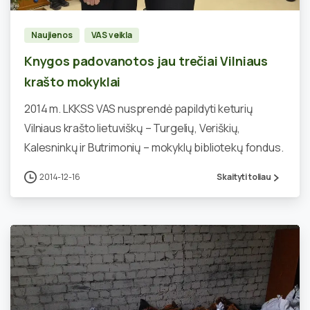
Naujienos
VAS veikla
Knygos padovanotos jau trečiai Vilniaus
krašto mokyklai
2014 m. LKKSS VAS nusprendė papildyti keturių
Vilniaus krašto lietuviškų – Turgelių, Veriškių,
Kalesninkų ir Butrimonių – mokyklų bibliotekų fondus.
2014-12-16
Skaityti toliau