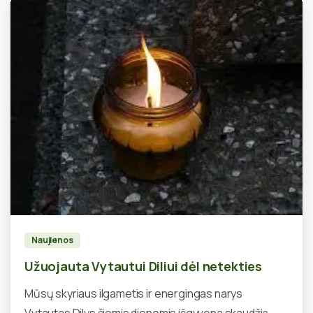
1
Naujienos
Užuojauta Vytautui Diliui dėl netekties
Mūsų skyriaus ilgametis ir energingas narys