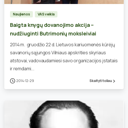
Naujienos
VAS veikla
Baigta knygų dovanojimo akcija –
nudžiuginti Butrimonių moksleiviai
2014 m. gruodžio 22 d. Lietuvos kariuomenės kūrėjų
savanorių sąjungos Vilniaus apskrities skyriaus
atstovai, vadovaudamiesi savo organizacijos įstatais
ir remdami...
2014-12-29
Skaityti toliau