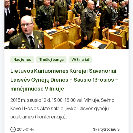
1
Naujienos
Trečioji banga
VAS nariai
Lietuvos Kariuomenės Kūrėjai Savanoriai
Laisvės Gynėjų Dienos – Sausio 13-osios –
minėjimuose Vilniuje
2015 m. sausio 12 d. 13.00-16.00 val. Vilniuje, Seimo
Kovo 11-osios Akto salėje, įvyko Laisvės gynėjų
susitikimas (konferencija).
2015-01-14
Skaityti toliau