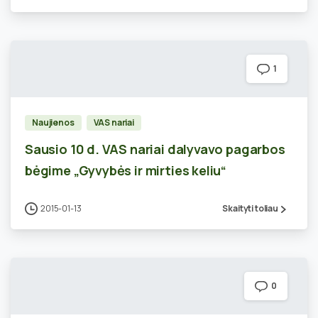
1
Naujienos
VAS nariai
Sausio 10 d. VAS nariai dalyvavo pagarbos
bėgime „Gyvybės ir mirties keliu“
2015-01-13
Skaityti toliau
0