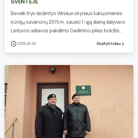
ŠVENTĖJE
Beveik trys dešimtys Vilniaus skyriaus kariuomenės
kūrėjų savanorių 2015 m. sausio 1-ąją dieną dalyvavo
Lietuvos vėliavos pakėlimo Gedimino pilies bokšte...
2015-01-01
Skaityti toliau
0