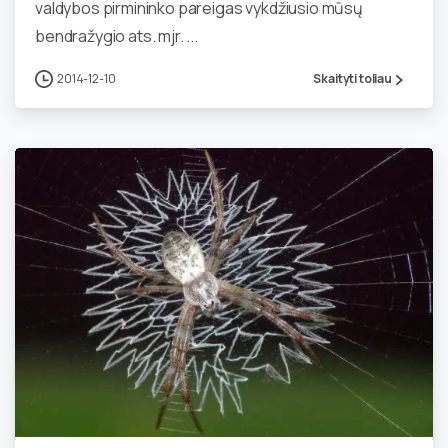
valdybos pirmininko pareigas vykdžiusio mūsų
bendražygio ats. mjr. ...
2014-12-10
Skaityti toliau
0