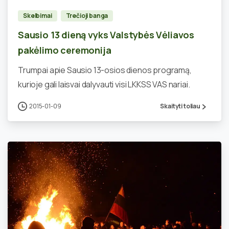
Skelbimai
Trečioji banga
Sausio 13 dieną vyks Valstybės Vėliavos
pakėlimo ceremonija
Trumpai apie Sausio 13-osios dienos programą,
kurioje gali laisvai dalyvauti visi LKKSS VAS nariai.
2015-01-09
Skaityti toliau