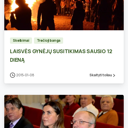
0
Skelbimai
Trečioji banga
LAISVĖS GYNĖJŲ SUSITIKIMAS SAUSIO 12
DIENĄ
2015-01-08
Skaityti toliau