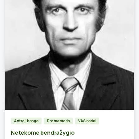
1
Antroji banga
Pro memoria
VAS nariai
Netekome bendražygio