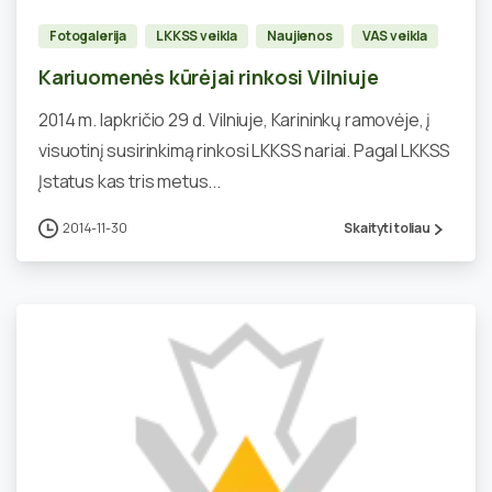
Fotogalerija
LKKSS veikla
Naujienos
VAS veikla
Kariuomenės kūrėjai rinkosi Vilniuje
2014 m. lapkričio 29 d. Vilniuje, Karininkų ramovėje, į
visuotinį susirinkimą rinkosi LKKSS nariai. Pagal LKKSS
Įstatus kas tris metus...
2014-11-30
Skaityti toliau