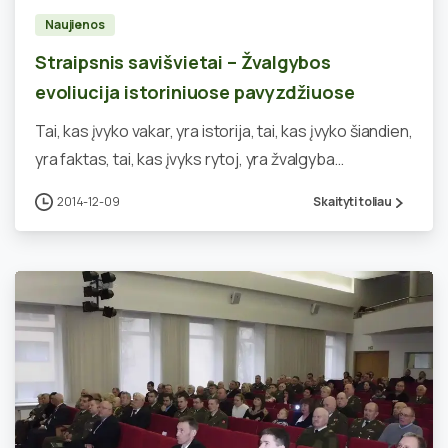
Naujienos
Straipsnis savišvietai – Žvalgybos
evoliucija istoriniuose pavyzdžiuose
Tai, kas įvyko vakar, yra istorija, tai, kas įvyko šiandien,
yra faktas, tai, kas įvyks rytoj, yra žvalgyba…
2014-12-09
Skaityti toliau