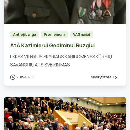
0
Antroji banga
Pro memoria
VAS nariai
AtA Kazimierui Gediminui Ruzgiui
LKKSS VILNIAUS SKYRIAUS KARIUOMENĖS KŪRĖJŲ
SAVANORIŲ ATSISVEIKINIMAS
2015-01-15
Skaityti toliau