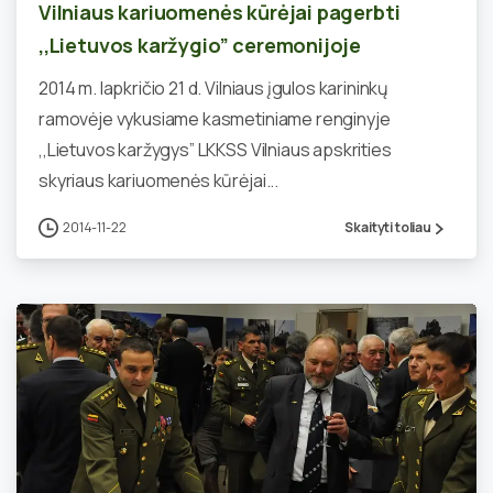
Vilniaus kariuomenės kūrėjai pagerbti
,,Lietuvos karžygio” ceremonijoje
2014 m. lapkričio 21 d. Vilniaus įgulos karininkų
ramovėje vykusiame kasmetiniame renginyje
,,Lietuvos karžygys” LKKSS Vilniaus apskrities
skyriaus kariuomenės kūrėjai...
2014-11-22
Skaityti toliau