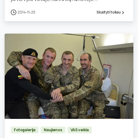
2014-11-25
Skaityti toliau
1
Fotogalerija
Naujienos
VAS veikla