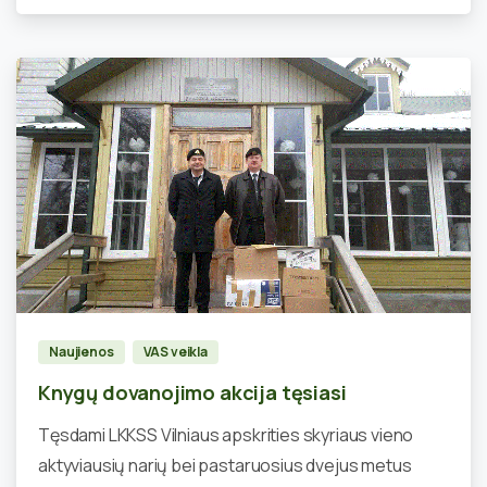
2
Naujienos
VAS veikla
Knygų dovanojimo akcija tęsiasi
Tęsdami LKKSS Vilniaus apskrities skyriaus vieno
aktyviausių narių bei pastaruosius dvejus metus