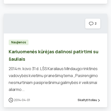
2
Naujienos
Kariuomenės kūrėjas dalinosi patirtimi su
šauliais
2014 m. kovo 31 d. LŠS Karaliaus Mindaugo rinktinės
vadovybės kvietimu pranešimą tema ,,Pasirengimo
nesmurtiniam pasipriešinimui galimybės ir veiksmai
aliarmo...
2014-04-01
Skaityti toliau