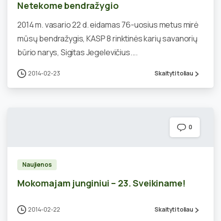
Netekome bendražygio
2014 m. vasario 22 d. eidamas 76-uosius metus mirė
mūsų bendražygis, KASP 8 rinktinės karių savanorių
būrio narys, Sigitas Jegelevičius....
2014-02-23
Skaityti toliau
0
Naujienos
Mokomajam junginiui – 23. Sveikiname!
2014-02-22
Skaityti toliau