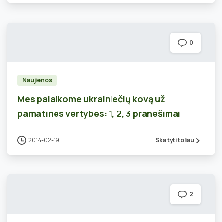
0
Naujienos
Mes palaikome ukrainiečių kovą už
pamatines vertybes: 1, 2, 3 pranešimai
2014-02-19
Skaityti toliau
2