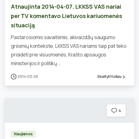
Atnaujinta 2014-04-07. LKKSS VAS nariai
per TV komentavo Lietuvos kariuomenės
situaciją
Pastarosiomis savaitėmis, akivaizdžių saugumo
grėsmių kontekste, LKKSS VAS nariams taip pat teko
prisidėti prie visuomenės, Krašto apsaugos
ministerijos ir politikų...
2014-03-26
Skaityti toliau
4
Naujienos