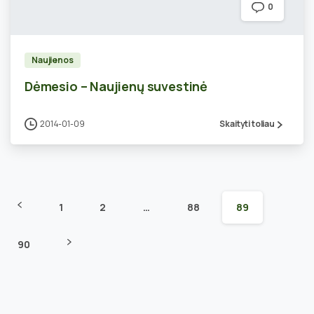
0
Naujienos
Dėmesio – Naujienų suvestinė
2014-01-09
Skaityti toliau
1
2
…
88
89
90