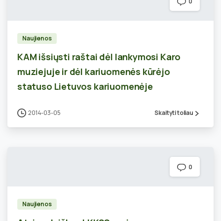
0
Naujienos
KAM išsiųsti raštai dėl lankymosi Karo
muziejuje ir dėl kariuomenės kūrėjo
statuso Lietuvos kariuomenėje
2014-03-05
Skaityti toliau
0
Naujienos