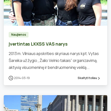
0
Naujienos
Įvertintas LKKSS VAS narys
2013 m. Vilniaus apskrities skyriaus narys kpt. Vytas
Šareika už žygio ,,Žalio Velnio takais” organizavimą,
aktyvią visuomeninę ir bendruomeninę veiklą...
2014-03-19
Skaityti toliau