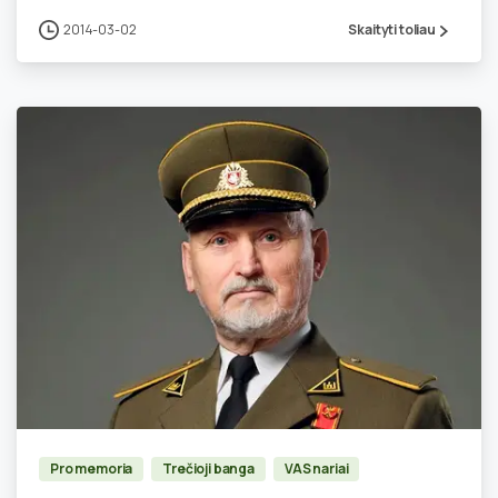
2014-03-02
Skaityti toliau
1
Pro memoria
Trečioji banga
VAS nariai