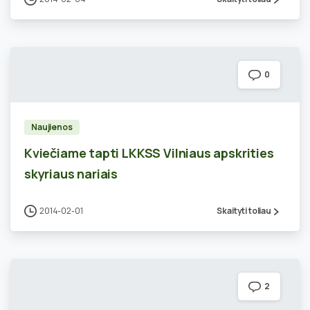
0
Naujienos
Kviečiame tapti LKKSS Vilniaus apskrities
skyriaus nariais
2014-02-01
Skaityti toliau
2