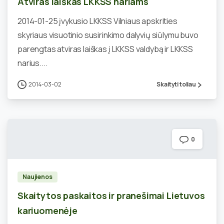
Atviras laiškas LKKSS nariams
2014-01-25 įvykusio LKKSS Vilniaus apskrities
skyriaus visuotinio susirinkimo dalyvių siūlymu buvo
parengtas atviras laiškas į LKKSS valdybą ir LKKSS
narius....
2014-03-02
Skaityti toliau
0
Naujienos
Skaitytos paskaitos ir pranešimai Lietuvos
kariuomenėje