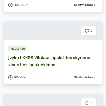
2014-01-28
Skaityti toliau
0
Naujienos
Įvyko LKKSS Vilniaus apskrities skyriaus
visuotinis susirinkimas
2014-01-26
Skaityti toliau
0