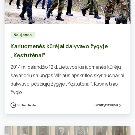
2
Naujienos
Kariuomenės kūrėjai dalyvavo žygyje
,,Kęstutėnai”
2014 m. balandžio 12 d. Lietuvos kariuomenės kūrėjų
savanorių sajungos Vilniaus apskrities skyriaus nariai
dalyvavo pėsčiųjų žygyje „Kęstutėnai“. Kasmetinio
žygio...
2014-04-14
Skaityti toliau