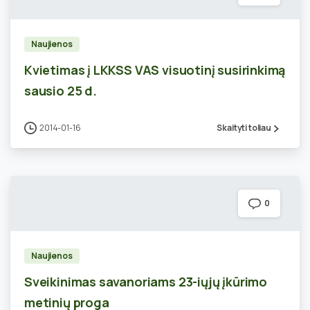
Naujienos
Kvietimas į LKKSS VAS visuotinį susirinkimą
sausio 25 d.
2014-01-16
Skaityti toliau
0
Naujienos
Sveikinimas savanoriams 23-iųjų įkūrimo
metinių proga