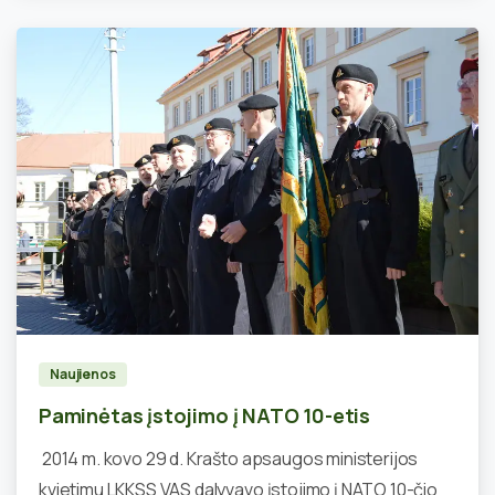
1
Naujienos
Paminėtas įstojimo į NATO 10-etis
2014 m. kovo 29 d. Krašto apsaugos ministerijos
kvietimu LKKSS VAS dalyvavo įstojimo į NATO 10-čio