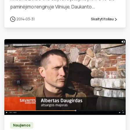
paminėjimo renginyje Vilniuje, Daukanto...
2014-03-31
Skaityti toliau
0
Naujienos