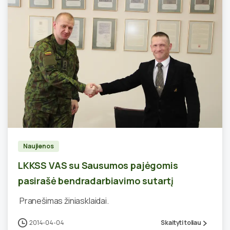
2
Naujienos
LKKSS VAS su Sausumos pajėgomis
pasirašė bendradarbiavimo sutartį
Pranešimas žiniasklaidai.
2014-04-04
Skaityti toliau