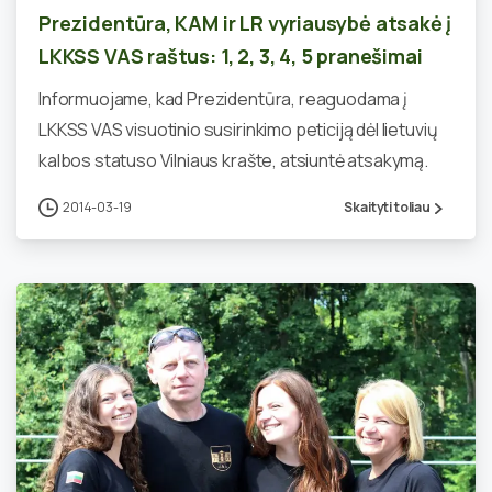
Prezidentūra, KAM ir LR vyriausybė atsakė į
LKKSS VAS raštus: 1, 2, 3, 4, 5 pranešimai
Informuojame, kad Prezidentūra, reaguodama į
LKKSS VAS visuotinio susirinkimo peticiją dėl lietuvių
kalbos statuso Vilniaus krašte, atsiuntė atsakymą.
2014-03-19
Skaityti toliau