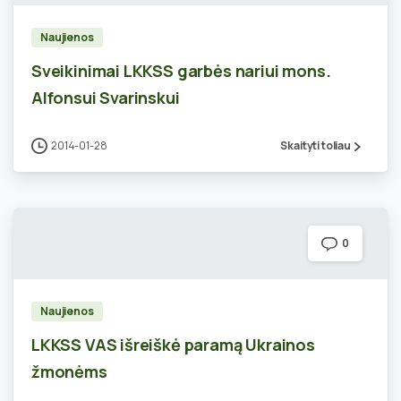
Naujienos
Sveikinimai LKKSS garbės nariui mons.
Alfonsui Svarinskui
2014-01-28
Skaityti toliau
0
Naujienos
LKKSS VAS išreiškė paramą Ukrainos
žmonėms