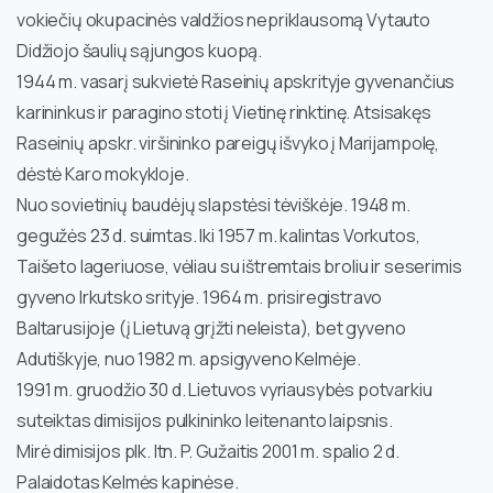
vokiečių okupacinės valdžios nepriklausomą Vytauto
Didžiojo šaulių sąjungos kuopą.
1944 m. vasarį sukvietė Raseinių apskrityje gyvenančius
karininkus ir paragino stoti į Vietinę rinktinę. Atsisakęs
Raseinių apskr. viršininko pareigų išvyko į Marijampolę,
dėstė Karo mokykloje.
Nuo sovietinių baudėjų slapstėsi tėviškėje. 1948 m.
gegužės 23 d. suimtas. Iki 1957 m. kalintas Vorkutos,
Taišeto lageriuose, vėliau su ištremtais broliu ir seserimis
gyveno Irkutsko srityje. 1964 m. prisiregistravo
Baltarusijoje (į Lietuvą grįžti neleista), bet gyveno
Adutiškyje, nuo 1982 m. apsigyveno Kelmėje.
1991 m. gruodžio 30 d. Lietuvos vyriausybės potvarkiu
suteiktas dimisijos pulkininko leitenanto laipsnis.
Mirė dimisijos plk. ltn. P. Gužaitis 2001 m. spalio 2 d.
Palaidotas Kelmės kapinėse.