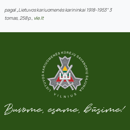
pagal „Lietuvos kariuomenės karininkai 1918-1953“ 3
tomas, 258
p.,
vle.lt