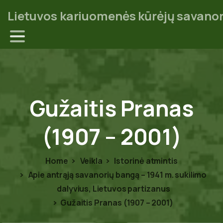
Lietuvos kariuomenės kūrėjų savanor
Gužaitis
Pranas
(1907
–
2001)
Home
Veikla
Istorinė atmintis
Apie antrąją savanorių bangą – 1941 m. sukilimo
dalyvius, Lietuvos partizanus
Gužaitis Pranas (1907 – 2001)