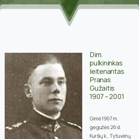
Dim.
pulkininkas
leitenantas
Pranas
Gužaitis
1907 – 2001
Gimė 1907 m.
gegužės 26 d.
Kuršių k., Tytuvėnų