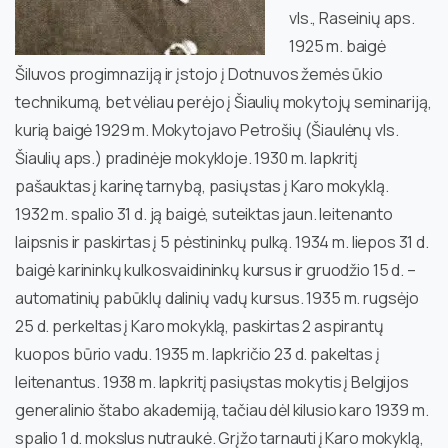
vls., Raseinių aps.
1925 m. baigė
Šiluvos progimnaziją ir įstojo į Dotnuvos žemės ūkio
technikumą, bet vėliau perėjo į Šiaulių mokytojų seminariją,
kurią baigė 1929 m. Mokytojavo Petrošių (Šiaulėnų vls.
Šiaulių aps.) pradinėje mokykloje. 1930 m. lapkritį
pašauktas į karinę tarnybą, pasiųstas į Karo mokyklą.
1932 m. spalio 31 d. ją baigė, suteiktas jaun. leitenanto
laipsnis ir paskirtas į 5 pėstininkų pulką. 1934 m. liepos 31 d.
baigė karininkų kulkosvaidininkų kursus ir gruodžio 15 d. –
automatinių pabūklų dalinių vadų kursus. 1935 m. rugsėjo
25 d. perkeltas į Karo mokyklą, paskirtas 2 aspirantų
kuopos būrio vadu. 1935 m. lapkričio 23 d. pakeltas į
leitenantus. 1938 m. lapkritį pasiųstas mokytis į Belgijos
generalinio štabo akademiją, tačiau dėl kilusio karo 1939 m.
spalio 1 d. mokslus nutraukė. Grįžo tarnauti į Karo mokyklą,