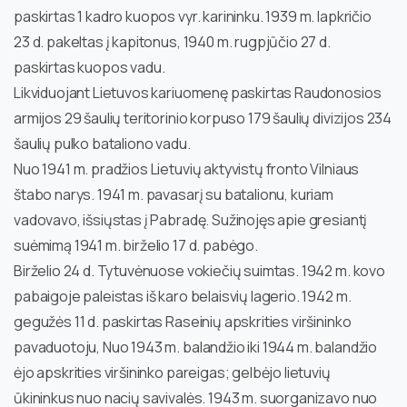
paskirtas 1 kadro kuopos vyr. karininku. 1939 m. lapkričio
23 d. pakeltas į kapitonus, 1940 m. rugpjūčio 27 d.
paskirtas kuopos vadu.
Likviduojant Lietuvos kariuomenę paskirtas Raudonosios
armijos 29 šaulių teritorinio korpuso 179 šaulių divizijos 234
šaulių pulko bataliono vadu.
Nuo 1941 m. pradžios Lietuvių aktyvistų fronto Vilniaus
štabo narys. 1941 m. pavasarį su batalionu, kuriam
vadovavo, išsiųstas į Pabradę. Sužinojęs apie gresiantį
suėmimą 1941 m. birželio 17 d. pabėgo.
Birželio 24 d. Tytuvėnuose vokiečių suimtas. 1942 m. kovo
pabaigoje paleistas iš karo belaisvių lagerio. 1942 m.
gegužės 11 d. paskirtas Raseinių apskrities viršininko
pavaduotoju, Nuo 1943 m. balandžio iki 1944 m. balandžio
ėjo apskrities viršininko pareigas; gelbėjo lietuvių
ūkininkus nuo nacių savivalės. 1943 m. suorganizavo nuo