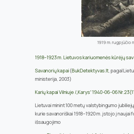
1919 m. rugpjūčio m
1918–1923 m. Lietuvos kariuomenės kūrėjų sa
Savanorių kapai
(
BukDetektyvas.lt
, pagal Liet
ministerija, 2003)
Karių kapai Vilniuje /„Karys“ 1940-06-06 Nr.23(
Lietuvai minint 100 metų valstybingumo jubilie
kurie savanoriškai 1918–1920 m. įstojo į naujai
išsaugojimo