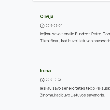
Olivija
2019-09-04
Ieškau savo senelio Bundzos Petro, To
Tikrai žinau, kad buvo Lietuvos savanori
Irena
2019-10-22
Ieskau savo senelio tetes tecio Plikau
Zinome,kad buvo Lietuvos savanoris.