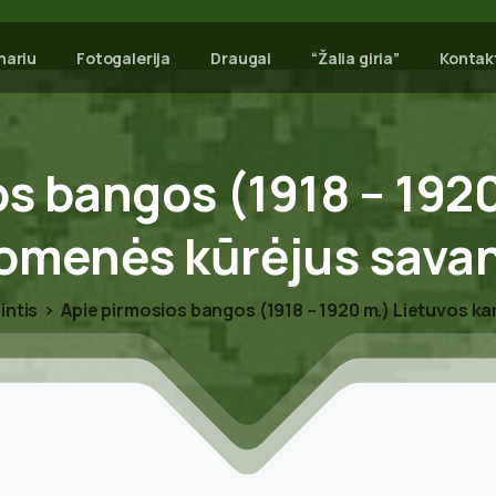
nariu
Fotogalerija
Draugai
“Žalia giria”
Kontak
os
bangos
(1918
–
192
uomenės
kūrėjus
sava
intis
Apie pirmosios bangos (1918 – 1920 m.) Lietuvos k