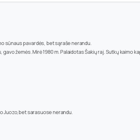
mo sūnaus pavardės, bet sąraše nerandu.
s, gavo žemės. Mirė 1980 m. Palaidotas Šakių raj. Sutkų kaimo ka
sko Juozo,bet sarasuose nerandu.