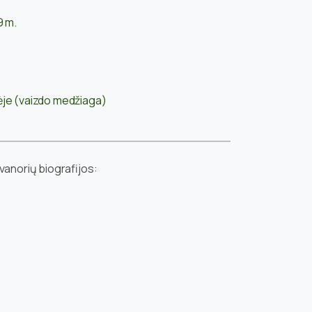
9 m.
ėje (vaizdo medžiaga)
anorių biografijos: