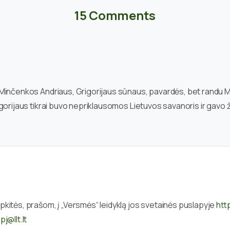
15 Comments
 Minčenkos Andriaus, Grigorijaus sūnaus, pavardės, bet randu 
igorijaus tikrai buvo nepriklausomos Lietuvos savanoris ir gavo
pkitės, prašom, į „Versmės“ leidyklą jos svetainės puslapyje
htt
u
pj@llt.lt