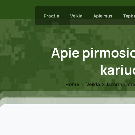
Pradžia
Veikla
Apie mus
Tapk 
Apie
pirmosi
kari
Home
Veikla
Istorinė atm