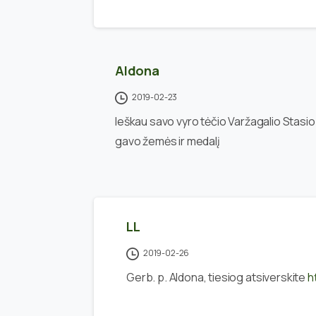
Aldona
2019-02-23
Ieškau savo vyro tėčio Varžagalio Stasi
gavo žemės ir medalį
LL
2019-02-26
Gerb. p. Aldona, tiesiog atsiverskite
h