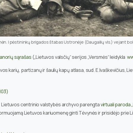
ėn. I pėstininkų brigados štabas Ustronėje (Daugailių vls.) vejant bo
vanorių sąrašas
(„Lietuvos valsčių“ serijos „Versmės“ leidykla
ww
uvos karių, partizanų ir šaulių kapų atlasa, sud. E.Ivaškevičius
1103)
jų Lietuvos centrinio valstybės archyvo parengta
virtuali paroda
 formuojamą Lietuvos kariuomenę ginti Tėvynės ir prisidėjo prie