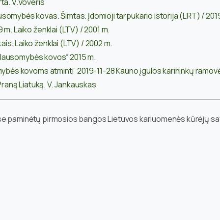
ta. V.Voveris
omybės kovas. Šimtas. Įdomioji tarpukario istorija (LRT) / 201
m. Laiko ženklai (LTV) / 2001 m.
s. Laiko ženklai (LTV) / 2002 m.
riklausomybės kovos“ 2015 m.
omybės kovoms atminti” 2019-11-28 Kauno įgulos karininkų ramov
 Praną Liatuką. V. Jankauskas
se paminėtų pirmosios bangos Lietuvos kariuomenės kūrėjų sav