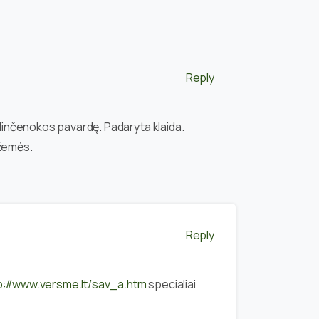
Reply
Minčenokos pavardę. Padaryta klaida.
 žemės.
Reply
p://www.versme.lt/sav_a.htm
specialiai