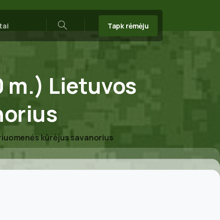
Tapk rėmėju
tai
Search
0
m.)
Lietuvos
norius
ariuomenės kūrėjus savanorius