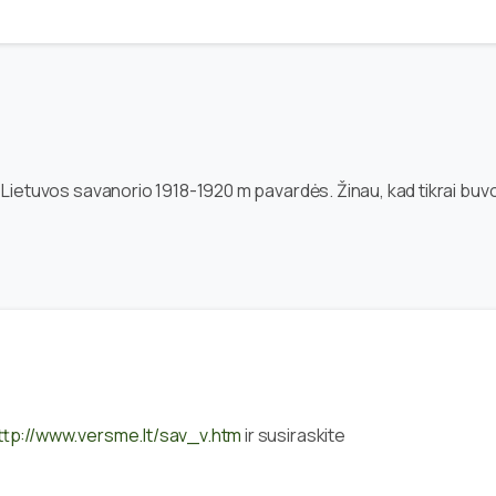
o Lietuvos savanorio 1918-1920 m pavardės. Žinau, kad tikrai bu
ttp://www.versme.lt/sav_v.htm
ir susiraskite