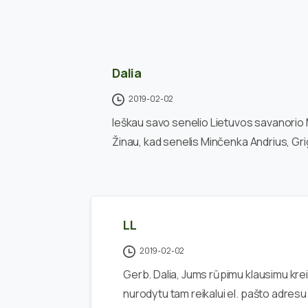
Dalia
2019-02-02
Ieškau savo senelio Lietuvos savanorio
Žinau, kad senelis Minčenka Andrius, Gr
LL
2019-02-02
Gerb. Dalia, Jums rūpimu klausimu krei
nurodytu tam reikalui el. pašto adres