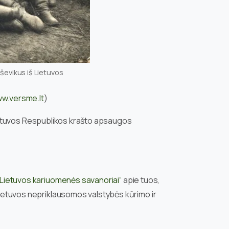
lševikus iš Lietuvos
w.versme.lt
)
, Lietuvos Respublikos krašto apsaugos
 „Lietuvos kariuomenės savanoriai“
apie tuos,
 Lietuvos nepriklausomos valstybės kūrimo ir