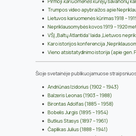
Pirmoji
kariuomenės kūrėjų
savanorių kar
Trumpos video apybraižos apie Nepriklaus
Lietuvos kariuomenės kūrimas 1918 – 1919 
Nepriklausomybės kovos 1919 – 1920 metai
VŠĮ „Baltų Atlantida“ laida „Lietuvos nep
Karo istorijos konferencija „Nepriklaus
Vieno atsistatydinimo istorija (apie gen.
Šioje svetainėje publikuojamuose straipsniuo
Andriūnas Izidorius (1902 – 1943)
Balzeris Leonas (1903 – 1988)
Birontas Adolfas (1885 – 1958)
Bobelis Jurgis (1895 – 1954)
Butkus Stasys (1897 – 1961)
Čaplikas Julius (1888 – 1941)