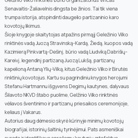
Senavaitis-Žaliavelnis dingsta be žinios. Tai tik viena
trumpa istorija, atspindinti daugelio partizaninio karo
kovotojų likimus.
Šioje knygoje skaitytojas atpažins pirmąjį Geležinio Vilko
rinktinės vadą Juozą Stravinską-Kardą, Žiedą, kuopos vadą
Kazimierą Pinkvartą-Dešinį, būrio vadą Liudviką Dabrišių-
Kareivį, legendinį partizaną Juozą Lukšą, partizanų
kapelioną Antaną Ylių-Vilką, kitus Geležinio Vilko ir Birutės
rinktinių kovotojus. Kartu su pagrindiniu knygos herojumi
Stefanu Hartmannu išgyvens Degimų kautynes, dalyvaus
Šilavoto NKVD štabo puolime, Gelžinio Vilko rinktinės
vėliavos šventinimo ir partizanų priesaikos ceremonijoje,
keliaus į Vakarus.
Autorius daug dėmesio skyrė kūrinyje minimų kovotojų
biografijai, istorinių šaltinių tyrinėjimui. Pats asmeniškai
surado ir identifikavo aprašomų kautynių artefaktus,