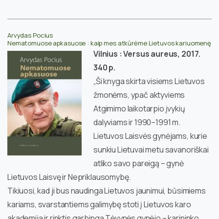
Arvydas Pocius
Nematomuose apkasuose : kaip mes atkūrėme Lietuvos kariuomenę
Vilnius : Versus aureus, 2017.
340 p.
„Ši knyga skirta visiems Lietuvos
žmonėms, ypač aktyviems
Atgimimo laikotarpio įvykių
dalyviams ir 1990–1991 m.
Lietuvos Laisvės gynėjams, kurie
sunkiu Lietuvai metu savanoriškai
atliko savo pareigą – gynė
Lietuvos Laisvę ir Nepriklausomybę.
Tikiuosi, kad ji bus naudinga Lietuvos jaunimui, būsimiems
kariams, svarstantiems galimybę stoti į Lietuvos karo
akademiją ir rinktis garbingą Tėvynės gynėjo – karininko