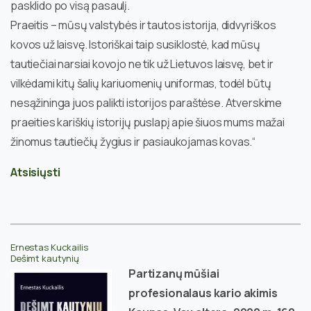
pasklido po visą pasaulį.
Praeitis – mūsų valstybės ir tautos istorija, didvyriškos
kovos už laisvę. Istoriškai taip susiklostė, kad mūsų
tautiečiai narsiai kovojo ne tik už Lietuvos laisvę, bet ir
vilkėdami kitų šalių kariuomenių uniformas, todėl būtų
nesąžininga juos palikti istorijos paraštėse. Atverskime
praeities kariškių istorijų puslapį apie šiuos mums mažai
žinomus tautiečių žygius ir pasiaukojamas kovas.“
Atsisiųsti
Ernestas Kuckailis
Dešimt kautynių
Partizanų mūšiai
profesionalaus kario akimis