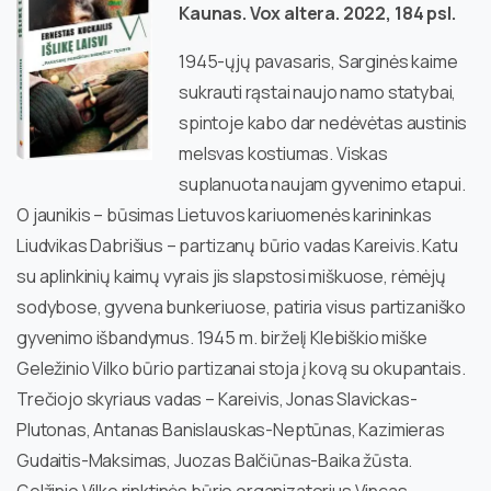
Kaunas. Vox altera. 2022, 184 psl.
1945-ųjų pavasaris, Sarginės kaime
sukrauti rąstai naujo namo statybai,
spintoje kabo dar nedėvėtas austinis
melsvas kostiumas. Viskas
suplanuota naujam gyvenimo etapui.
O jaunikis – būsimas Lietuvos kariuomenės karininkas
Liudvikas Dabrišius – partizanų būrio vadas Kareivis. Katu
su aplinkinių kaimų vyrais jis slapstosi miškuose, rėmėjų
sodybose, gyvena bunkeriuose, patiria visus partizaniško
gyvenimo išbandymus. 1945 m. birželį Klebiškio miške
Geležinio Vilko būrio partizanai stoja į kovą su okupantais.
Trečiojo skyriaus vadas – Kareivis, Jonas Slavickas-
Plutonas, Antanas Banislauskas-Neptūnas, Kazimieras
Gudaitis-Maksimas, Juozas Balčiūnas-Baika žūsta.
Gelžinio Vilko rinktinės būrio organizatorius Vincas