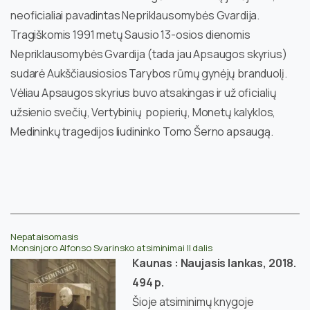
neoficialiai pavadintas Nepriklausomybės Gvardija.
Tragiškomis 1991 metų Sausio 13-osios dienomis
Nepriklausomybės Gvardija (tada jau Apsaugos skyrius)
sudarė Aukščiausiosios Tarybos rūmų gynėjų branduolį.
Vėliau Apsaugos skyrius buvo atsakingas ir už oficialių
užsienio svečių, Vertybinių popierių, Monetų kalyklos,
Medininkų tragedijos liudininko Tomo Šerno apsaugą.
Nepataisomasis
Monsinjoro Alfonso Svarinsko atsiminimai II dalis
Kaunas : Naujasis lankas, 2018.
494 p.
Šioje atsiminimų knygoje