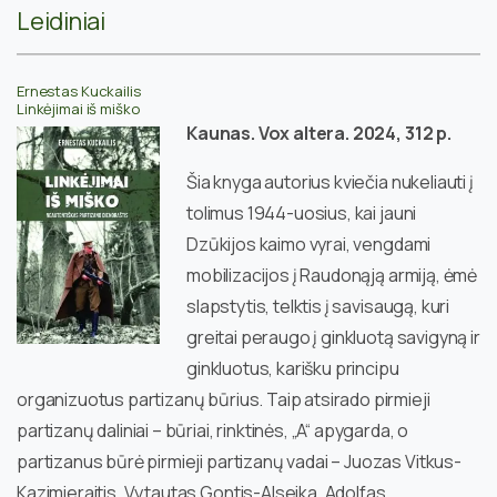
Leidiniai
Ernestas Kuckailis
Linkėjimai iš miško
Kaunas. Vox altera. 2024, 312 p.
Šia knyga autorius kviečia nukeliauti į
tolimus 1944-uosius, kai jauni
Dzūkijos kaimo vyrai, vengdami
mobilizacijos į Raudonąją armiją, ėmė
slapstytis, telktis į savisaugą, kuri
greitai peraugo į ginkluotą savigyną ir
ginkluotus, karišku principu
organizuotus partizanų būrius. Taip atsirado pirmieji
partizanų daliniai – būriai, rinktinės, „A“ apygarda, o
partizanus būrė pirmieji partizanų vadai – Juozas Vitkus-
Kazimieraitis, Vytautas Gontis-Alseika, Adolfas