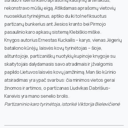
rekonstravo mūšių eigą. Atlikdamas aprašomų vietovių
nuoseklius tyrinėjimus, aptiko du iki tol nefiksuotus
partizanų bunkerius ant Jiesios kranto bei Pirmojo
pasaulinio karo apkasų sistemą Klebiškio miške.
Knygos autorius Ernestas Kuckailis – karys, vienas Jėgerių
bataliono kūrėjų, laisvės kovų tyrinėtojas – šioje,
aštuntojoje, partizaniškų nuotykių kupinoje knygoje su
skaitytojais dalydamasis savo atradimais ir įžvalgomis
papildo Lietuvos laisvės kovų įamžinimą. Man šio kūrinio
atsiradimas yra ypač svarbus: čia minimos vietos gerai
žinomos ir artimos, o partizanas Liudvikas Dabrišius-
Kareivis yra mano senelio brolis.
Partizaninio karo tyrinėtoja, istorikė Viktorija Bielevičienė