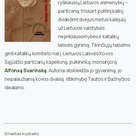
ryškiausių Lietuvos asmenybių –
partizaną, triskart politinį kalinį,
dvidešimt dvejus metus kalėjusį
už Lietuvos valstybės
nepriklausomybės ir katalikų
laisvės gynimą, Tikinčiųjų teisėms
ginti katalikų komiteto narį, Lietuvos Laisvės Kovos
Sąjūdžio partizanų kapelioną, pulkininką, monsinjorą
Alfonsą Svarinską
. Autoriai atskleidžia jo gyvenimą, jo
nepalaužiamą kovos dvasią, ištikimybę Tautos ir Bažnyčios
idealams.
Ernestas Kuckailis