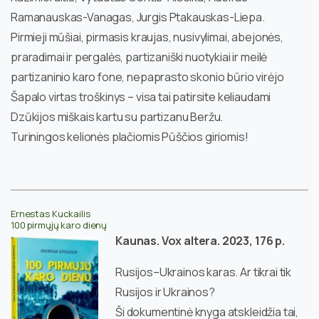
Ramanauskas-Vanagas, Jurgis Ptakauskas-Liepa.
Pirmieji mūšiai, pirmasis kraujas, nusivylimai, abejonės,
praradimai ir pergalės, partizaniški nuotykiai ir meilė
partizaninio karo fone, nepaprasto skonio būrio virėjo
Šapalo virtas troškinys – visa tai patirsite keliaudami
Dzūkijos miškais kartu su partizanu Beržu.
Turiningos kelionės plačiomis Pūščios giriomis!
Ernestas Kuckailis
100 pirmųjų karo dienų
Kaunas. Vox altera. 2023, 176 p.
Rusijos–Ukrainos karas. Ar tikrai tik
Rusijos ir Ukrainos?
Ši dokumentinė knyga atskleidžia tai,