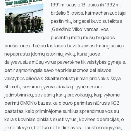
1991 m. sausio 13-osios iki 1992 m.
birželio 6-osios, kai mechanizuotajai
pėstininkų brigadai buvo suteiktas
„Geležinio Vilko“ vardas. Vos
pusantrų metų mūsų brigados
priešistorės. Tačiau tas laikas buvo kupinas turtingiausių ir
nepaprastai įdomių istorinių įvykių, kurie juose
dalyvavusius mūsų vyrus pavertė ne tik valstybės gynėjais,
bet ir sąmoningais savo nepriklausomos bei laisvos
valstybės piliečiais. Skaitau tekstą ir man prieš akis iškyla
30 metų senumo gyvi vaizdai: kaip gynėmės nuo
jedinstvininkų, sovietinių karių provokacijų, kaip vykome
perimti OMON’o bazės, kaip buvo perimtas niūrusis KGB
pastatas, kaip priiminėjome sunkius sprendimus vos su
keliais koviniais ginklais siųsti vyrus į kovines operacijas, o
jie ne tik vyko, bet tuo net ir didžiavosi. Tai istoriniai įvykiai,