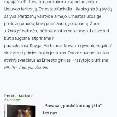
rugpjūčio 31 dieną, kai paskutinis okupantas paliko
Lietuvos teritoriją. Ernestas Kuckailis – tiesioginis šių įvykių
dalyvis. Partizanų valstybė laimėjo. Ernestas užbaigė
protėvių pradėtą kovą prieš žiaurųjį okupantą. Žodis
„užbaigė“ neturėtų būti suprastas neteisingai. Laisvė turi
būti saugoma, stiprinama ir
puoselėjama. Knyga „Partizanai: kovoti, išgyventi, nugalėti“
skaitytojui primins, kokia jos kaina. Dabar saugant tautos
atmintį svarbiausias Ernesto ginklas – rašytojo plunksna.
Plk. ltn. Valerijus Šerelis
Ernestas Kuckailis
Išlikę laisvi
„Pavasarį paukščiai sugrįžta“
tęsinys