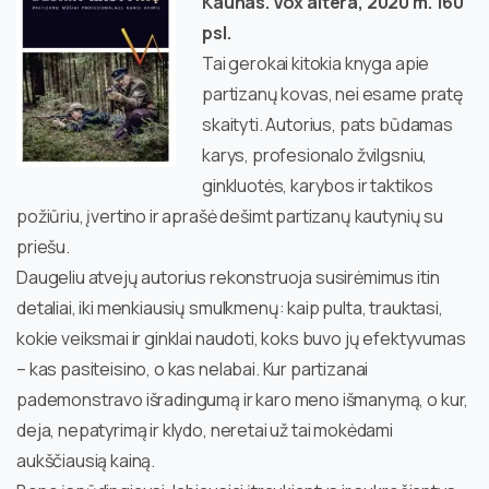
Kaunas. Vox altera, 2020 m. 160
psl.
Tai gerokai kitokia knyga apie
partizanų kovas, nei esame pratę
skaityti. Autorius, pats būdamas
karys, profesionalo žvilgsniu,
ginkluotės, karybos ir taktikos
požiūriu, įvertino ir aprašė dešimt partizanų kautynių su
priešu.
Daugeliu atvejų autorius rekonstruoja susirėmimus itin
detaliai, iki menkiausių smulkmenų: kaip pulta, trauktasi,
kokie veiksmai ir ginklai naudoti, koks buvo jų efektyvumas
– kas pasiteisino, o kas nelabai. Kur partizanai
pademonstravo išradingumą ir karo meno išmanymą, o kur,
deja, nepatyrimą ir klydo, neretai už tai mokėdami
aukščiausią kainą.