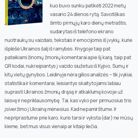
kuo buvo sunku patikėti 2022 metų
vasario 24 dienos rytą. Savotiškas
šimto pirmųjų karo dienų metraštis,
sudarytas iš telefono ekrano
nuotraukų su vaizdais, tekstais ir emocijomis iš įvykių, kurie
išplėšė Ukrainos šalį iš ramybės. Knygoje taip pat
pateikiami žinomų žmonių komentarai apie šį karą, taip pat
QR kodai, nukreipiantys į vaizdo siužetus iš Kyjivo, Sumų ir
kitų vietų gynybos. Leidinyje nėra gilios analizės – tik įvykiai,
statistika ir komentarai, leisiantys skaitytojams labiau
suprasti Ukrainos žmonių drąsą ir atkaklumą kovoje už
laisvę ir nepriklausomybę. Tai, kas vyko per pirmuosius tris
įsiveržimo į Ukrainą mėnesius. Kad nepamirštume. Ir
nepriprastume prie karo, kuris tarsi ir vyksta (dar) ne mūsų
kieme, bet mus visus vienaip ar kitaip liečia.