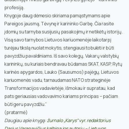
profesiją.
Knygoje daug dėmesio skiriama pamąstymams apie
Pareigos jausmą, Tėvynę ir karininko Garbę. Čia rasite
įdomių su tarnyba susijusių pasakojimų ir netikėtų istorijų.
Visą savo tarnybos Lietuvos kariuomenėje laikotarpį
turėjau tikslą nuolat mokytis, stengiausi tobulėti ir būti
pavyzdžiu pavaldiniams. Iš savo kolegų, Vakarų valstybių
karininkų, su kuriais bendravau būdamas SKAT, KASP, Rytų
karinės apygardos, Lauko (Sausumos) pajėgų, Lietuvos
kariuomenės vadu, tarnaudamas NATO strateginėje
Transformacijos vadavietėje, išmokau ir supratau, kad
pats geriausias vadovavimo kariams principas – pačiam
būti geru pavyzdžiu.”
(pratarmė)
Daugiau apie knygą:
žurnalo „Karys“ vyr. redaktorius
Darius Varanavičius kalbina jos autorių – Lietuvos