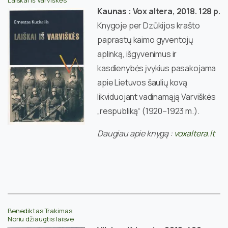
Kaunas : Vox altera, 2018. 128 p.
Knygoje per Dzūkijos krašto
paprastų kaimo gyventojų
aplinką, išgyvenimus ir
kasdienybės įvykius pasakojama
apie Lietuvos šaulių kovą
likviduojant vadinamąją Varviškės
„respubliką“ (1920–1923 m.).
Daugiau apie knygą :
voxaltera.lt
Benediktas Trakimas
Noriu džiaugtis laisve