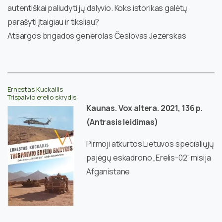
autentiškai paliudyti jų dalyvio. Koks istorikas galėtų
parašyti įtaigiau ir tiksliau?
Atsargos brigados generolas Česlovas Jezerskas
Ernestas Kuckailis
Trispalvio erelio skrydis
Kaunas. Vox altera. 2021, 136 p.
(Antrasis leidimas)
Pirmoji atkurtos Lietuvos specialiųjų
pajėgų eskadrono „Erelis-02“ misija
Afganistane