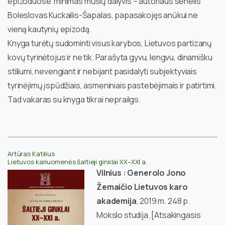
epizoduose minimas mūšių dalyvis – autoriaus senelis
Boleslovas Kuckailis-Šapalas, papasakojęs anūkui ne
vieną kautynių epizodą.
Knyga turėtų sudominti visus karybos, Lietuvos partizanų
kovų tyrinėtojus ir ne tik. Parašyta gyvu, lengvu, dinamišku
stiliumi, nevengiant ir nebijant pasidalyti subjektyviais
tyrinėjimų įspūdžiais, asmeniniais pastebėjimais ir patirtimi.
Tad vakaras su knyga tikrai neprailgs.
Artūras Katilius
Lietuvos kariuomenės šaltieji ginklai XX–XXI a.
Vilnius : Generolo Jono
Žemaičio Lietuvos karo
akademija
, 2019 m. 248 p.
Mokslo studija. [Atsakingasis