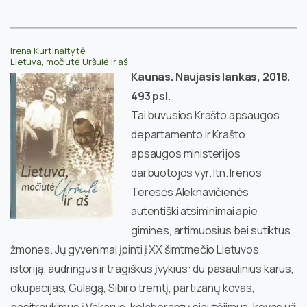
Irena Kurtinaitytė
Lietuva, močiutė Uršulė ir aš
Kaunas. Naujasis lankas, 2018.
493 psl.
Tai buvusios Krašto apsaugos
departamento ir Krašto
apsaugos ministerijos
darbuotojos vyr. ltn. Irenos
Teresės Aleknavičienės
autentiški atsiminimai apie
gimines, artimuosius bei sutiktus
žmones. Jų gyvenimai įpinti į XX šimtmečio Lietuvos
istoriją, audringus ir tragiškus įvykius: du pasaulinius karus,
okupacijas, Gulagą, Sibiro tremtį, partizanų kovas,
pasitraukimus į Vakarus, kolaborantų siautėjimus, kovas už