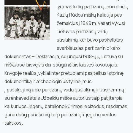
lydimas kelių partizanų, nuo plačių
Kazlų Rūdos miškų keliauja pas
žemaičius į 1949 m. vasarį vykusį
Lietuvos partizanų vadų
susitikimą, kur buvo paskelbtas
svarbiausias partizaninio karo
dokumentas – Deklaracija, sujungusi 1918-ųjų Lietuvą su
miškuose laisvę vis dar saugančiais laisvės kovotojais.
Knygoje realūs įvykiai interpretuojami pasitelkus istorinę
dokumentiką ir archeologinius tyrinėjimus.
Į pasakojimą apie partizanų vadų susitikimą ir susirėmimą
su enkavėdistais Užpelkių miške autorius taip pat įterpia
kai kuriuos Jėgerių bataliono kūrimosi epizodus, rasdamas
gana daug panašumų tarp partizanų ir jėgerių veiklos
taktikos.