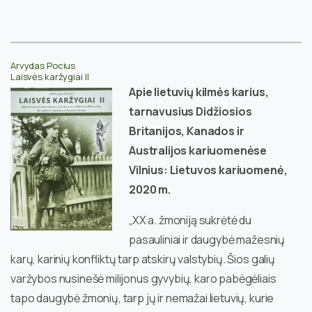
Arvydas Pocius
Laisvės karžygiai II
Apie lietuvių kilmės karius,
tarnavusius Didžiosios
Britanijos, Kanados ir
Australijos kariuomenėse
Vilnius: Lietuvos kariuomenė,
2020 m.
„XX a. žmoniją sukrėtė du
pasauliniai ir daugybė mažesnių
karų, karinių konfliktų tarp atskirų valstybių. Šios galių
varžybos nusinešė milijonus gyvybių, karo pabėgėliais
tapo daugybė žmonių, tarp jų ir nemažai lietuvių, kurie