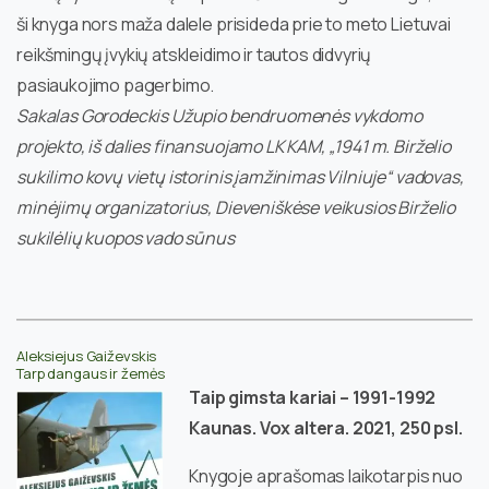
ši knyga nors maža dalele prisideda prie to meto Lietuvai
reikšmingų įvykių atskleidimo ir tautos didvyrių
pasiaukojimo pagerbimo.
Sakalas Gorodeckis Užupio bendruomenės vykdomo
projekto, iš dalies finansuojamo LK KAM, „1941 m. Birželio
sukilimo kovų vietų istorinis įamžinimas Vilniuje“ vadovas,
minėjimų organizatorius, Dieveniškėse veikusios Birželio
sukilėlių kuopos vado sūnus
Aleksiejus Gaiževskis
Tarp dangaus ir žemės
Taip gimsta kariai – 1991-1992
Kaunas. Vox altera. 2021, 250 psl.
Knygoje aprašomas laikotarpis nuo