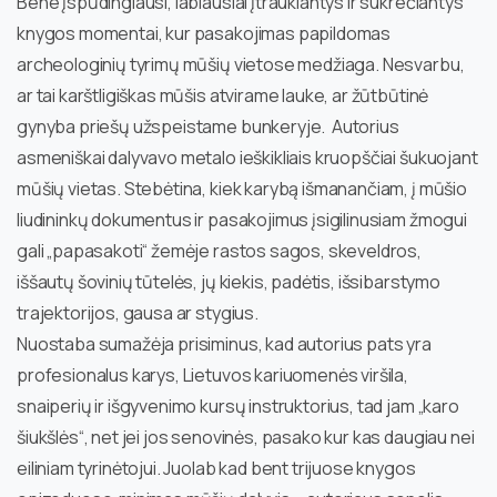
Bene įspūdingiausi, labiausiai įtraukiantys ir sukrečiantys
knygos momentai, kur pasakojimas papildomas
archeologinių tyrimų mūšių vietose medžiaga. Nesvarbu,
ar tai karštligiškas mūšis atvirame lauke, ar žūtbūtinė
gynyba priešų užspeistame bunkeryje. Autorius
asmeniškai dalyvavo metalo ieškikliais kruopščiai šukuojant
mūšių vietas. Stebėtina, kiek karybą išmanančiam, į mūšio
liudininkų dokumentus ir pasakojimus įsigilinusiam žmogui
gali „papasakoti“ žemėje rastos sagos, skeveldros,
iššautų šovinių tūtelės, jų kiekis, padėtis, išsibarstymo
trajektorijos, gausa ar stygius.
Nuostaba sumažėja prisiminus, kad autorius pats yra
profesionalus karys, Lietuvos kariuomenės viršila,
snaiperių ir išgyvenimo kursų instruktorius, tad jam „karo
šiukšlės“, net jei jos senovinės, pasako kur kas daugiau nei
eiliniam tyrinėtojui. Juolab kad bent trijuose knygos