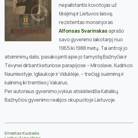
nepailstantis kovotojas už
tikėjimą ir Lietuvos laisvę,
rezistentas monsinjoras
Alfonsas Svarinskas
aprašo
savo gyvenimo laikotarpį nuo
1965 iki 1988 metų. Tai antroji jo
atsiminimų dalis, pasakojanti apie jo tarnystę Bažnyčiai ir
Tėvynei dirbant keturiose parapijose – Miroslave, Kudirkos
Naumiestyje, Igliaukoje ir Viduklėje, – trečiąjį suėmimą ir
kalinimą iki tremties į Vakarus.
Per autoriaus gyvenimo įvykius atsiskleidžia Katalikų
Bažnyčios gyvenimo realijos okupuotoje Lietuvoje.
Ernestas Kuckailis
Laiškai iš Varviškės