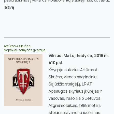
laisvę
Artūras A.Skučas
Nepriklausomybės gvardija
Vilnius: Mažoji leidykla, 2018 m.
410 psl.
Knygoje autorius Artūras A.
Skučas, vienas pagrindinių
Sąjūdžio steigėjų, LR AT
Apsaugos skyriaus įkūrėjas ir
vadovas, rašo, kaip Lietuvos
Atgimimo laikais, 1988 metais,
steigėsi savanorių judėjimas,