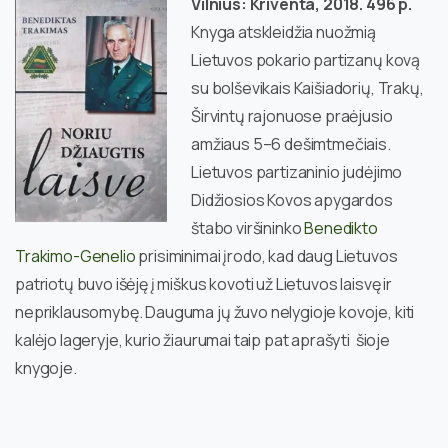
Vilnius: Kriventa, 2018. 496 p.
Knyga atskleidžia nuožmią
Lietuvos pokario partizanų kovą
su bolševikais Kaišiadorių, Trakų,
Širvintų rajonuose praėjusio
amžiaus 5–6 dešimtmečiais.
Lietuvos partizaninio judėjimo
Didžiosios Kovos apygardos
štabo viršininko
Benedikto
Trakimo-Genelio
prisiminimai įrodo, kad daug Lietuvos
patriotų buvo išėję į miškus kovoti už Lietuvos laisvę ir
nepriklausomybę. Dauguma jų žuvo nelygioje kovoje, kiti
kalėjo lageryje, kurio žiaurumai taip pat aprašyti šioje
knygoje.