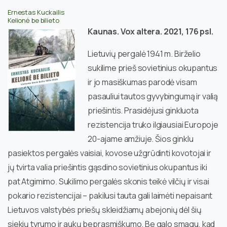
Ernestas Kuckailis
Kelionė be bilieto
Kaunas. Vox altera. 2021, 176 psl.
Lietuvių pergalė 1941 m. Birželio
sukilime prieš sovietinius okupantus
ir jo masiškumas parodė visam
pasauliui tautos gyvybingumą ir valią
priešintis. Prasidėjusi ginkluota
rezistencija truko ilgiausiai Europoje
20-ajame amžiuje. Šios ginklu
pasiektos pergalės vaisiai, kovose užgrūdinti kovotojai ir
jų tvirta valia priešintis gąsdino sovietinius okupantus iki
pat Atgimimo. Sukilimo pergalės skonis teikė vilčių ir visai
pokario rezistencijai – pakilusi tauta gali laimėti nepaisant
Lietuvos valstybės priešų skleidžiamų abejonių dėl šių
siekių tyrumo ir aukų beprasmiškumo. Be galo smagu, kad