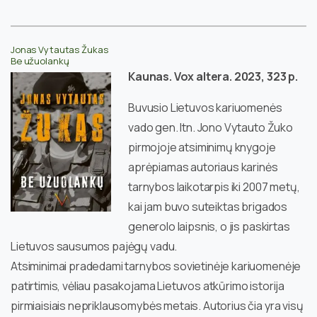
Jonas Vytautas Žukas
Be užuolankų
Kaunas. Vox altera. 2023, 323 p.
Buvusio Lietuvos kariuomenės
vado gen. ltn. Jono Vytauto Žuko
pirmojoje atsiminimų knygoje
aprėpiamas autoriaus karinės
tarnybos laikotarpis iki 2007 metų,
kai jam buvo suteiktas brigados
generolo laipsnis, o jis paskirtas
Lietuvos sausumos pajėgų vadu.
Atsiminimai pradedami tarnybos sovietinėje kariuomenėje
patirtimis, vėliau pasakojama Lietuvos atkūrimo istorija
pirmiaisiais nepriklausomybės metais. Autorius čia yra visų