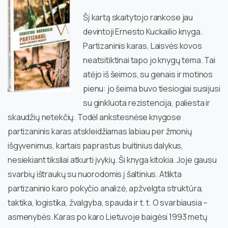
Šį kartą skaitytojo rankose jau
devintoji Ernesto Kuckailio knyga.
Partizaninis karas, Laisvės kovos
neatsitiktinai tapo jo knygų tema. Tai
atėjo iš šeimos, su genais ir motinos
pienu: jo šeima buvo tiesiogiai susijusi
su ginkluota rezistencija, paliesta ir
skaudžių netekčių. Todėl ankstesnėse knygose
partizaninis karas atskleidžiamas labiau per žmonių
išgyvenimus, kartais paprastus buitinius dalykus,
nesiekiant tiksliai atkurti įvykių. Ši knyga kitokia. Joje gausu
svarbių ištraukų su nuorodomis į šaltinius. Atlikta
partizaninio karo pokyčio analizė, apžvelgta struktūra,
taktika, logistika, žvalgyba, spauda ir t. t. O svarbiausia –
asmenybės. Karas po karo Lietuvoje baigėsi 1993 metų