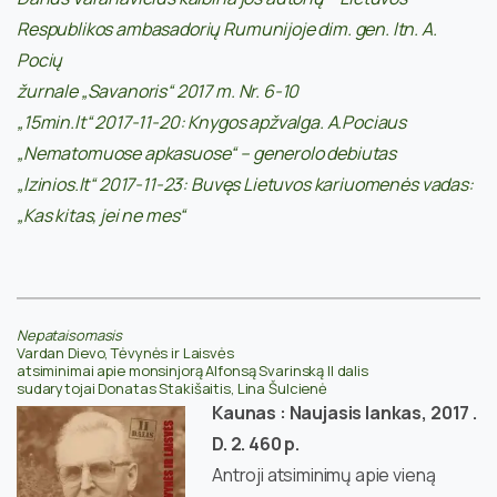
Respublikos ambasadorių Rumunijoje dim. gen. ltn. A.
Pocių
žurnale „Savanoris“ 2017 m. Nr. 6-10
„15min.lt“ 2017-11-20: Knygos apžvalga. A.Pociaus
„Nematomuose apkasuose“ – generolo debiutas
„lzinios.lt“ 2017-11-23: Buvęs Lietuvos kariuomenės vadas:
„Kas kitas, jei ne mes“
Nepataisomasis
Vardan Dievo, Tėvynės ir Laisvės
atsiminimai apie monsinjorą Alfonsą Svarinską II dalis
sudarytojai Donatas Stakišaitis, Lina Šulcienė
Kaunas : Naujasis lankas, 2017 .
D. 2. 460 p.
Antroji atsiminimų apie vieną