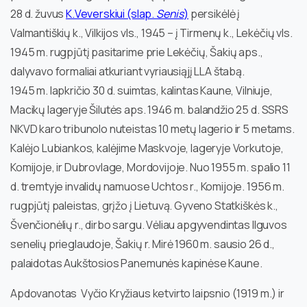
28 d. žuvus
K.Veverskiui (slap.
Senis
)
persikėlė į
Valmantiškių k., Vilkijos vls., 1945 – į Tirmenų k., Lekėčių vls.
1945 m. rugpjūtį pasitarime prie Lekėčių, Šakių aps.,
dalyvavo formaliai atkuriant vyriausiąjį LLA štabą.
1945 m. lapkričio 30 d. suimtas, kalintas Kaune, Vilniuje,
Macikų lageryje Šilutės aps. 1946 m. balandžio 25 d. SSRS
NKVD karo tribunolo nuteistas 10 metų lagerio ir 5 metams.
Kalėjo Lubiankos, kalėjime Maskvoje, lageryje Vorkutoje,
Komijoje, ir Dubrovlage, Mordovijoje. Nuo 1955 m. spalio 11
d. tremtyje invalidų namuose Uchtos r., Komijoje. 1956 m.
rugpjūtį paleistas, grįžo į Lietuvą. Gyveno Statkiškės k.,
Švenčionėlių r., dirbo sargu. Vėliau apgyvendintas Ilguvos
senelių prieglaudoje, Šakių r. Mirė 1960 m. sausio 26 d.,
palaidotas Aukštosios Panemunės kapinėse Kaune.
Apdovanotas Vyčio Kryžiaus ketvirto laipsnio (1919 m.) ir