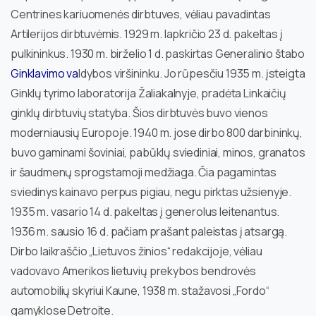
Centrines kariuomenės dirbtuves, vėliau pavadintas
Artilerijos dirbtuvėmis. 1929 m. lapkričio 23 d. pakeltas į
pulkininkus. 1930 m. birželio 1 d. paskirtas Generalinio štabo
Ginklavimo va
ldybos viršininku. Jo rūpesčiu 1935 m. įsteigta
Ginklų tyrimo laboratorija Žaliakalnyje, pradėta Linkaičių
ginklų dirbtuvių statyba. Šios dirbtuvės buvo vienos
moderniausių Europoje. 1940 m. jose dirbo 800 darbininkų,
buvo gaminami šoviniai, pabūklų sviediniai, minos, granatos
ir šaudmenų sprogstamoji medžiaga. Čia pagamintas
sviedinys kainavo perpus pigiau, negu pirktas užsienyje.
1935 m. vasario 14 d. pakeltas į generolus leitenantus.
1936 m. sausio 16 d. pačiam prašant paleistas į atsargą.
Dirbo laikraščio „Lietuvos žinios“ redakcijoje, vėliau
vadovavo Amerikos lietuvių prekybos bendrovės
automobilių skyriui Kaune, 1938 m. stažavosi „Fordo“
gamyklose Detroite.