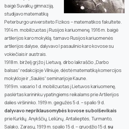
baigė Suvalkų gimnaziją,
studijavo matematiką
Peterburgo universiteto Fizikos – matematikos fakultete.
1914 m. mobilizuotas į Rusijos kariuomenę, 1916 m. baigė
artilerijos karo mokyklą, tarnavo Rusijos kariuomenės
artilerijos dalyse, dalyvavo I pasaulinio karo kovose su
vokiečiais ir austrais.
1918 m. birželį grįžo į Lietuvą, dirbo laikraščio „Darbo
balsas“ redakcijoje Vilniuje, dėstė matematiką komercijos
mokykloje ir „Saulės“ seminarijoje Kaune.
1919 m. vasario 1 d. mobilizuotas į Lietuvos kariuomenę,
paskirtas karininku ypatingiems reikalams prie Artilerijos
dalies viršininko. 1919 m. gegužės 5 d. – spalio 9 d.
dalyvavo nepriklausomybės kovose su bolševikais
prie Kurklių, Anykščių, Leliūnų, Antalieptės, Turmanto,
Salako, Zarasų, 1919 m. spalio 15 d. – gruodžio 15 d.
su