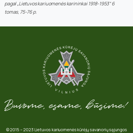
pagal „Lietuvos kariuomenės karininkai 1918-1953“ 6
tomas, 75-76
p.
© 2015 – 2023 Lietuvos kariuomenės kūrėjų savanorių sąjungos