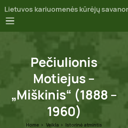
Lietuvos kariuomenės kūrėjų savanor
Pečiulionis
Motiejus
–
„Miškinis“
(1888
–
1960)
Home
Veikla
Istorinė atmintis