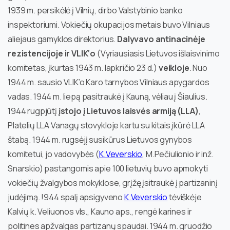
1939 m. persikėlė į Vilnių, dirbo Valstybinio banko
inspektoriumi. Vokiečių okupacijos metais buvo Vilniaus
aliejaus gamyklos direktorius.
Dalyvavo antinacinėje
rezistencijoje ir VLIK‘o
(Vyriausiasis Lietuvos išlaisvinimo
komitetas, įkurtas 1943 m. lapkričio 23 d.)
veikloje
. Nuo
1944 m. sausio VLIK’o Karo tarnybos Vilniaus apygardos
vadas. 1944 m. liepą pasitraukė į Kauną, vėliau į Šiaulius.
1944 rugpjūtį
įstojo į Lietuvos laisvės armiją (LLA)
,
Platelių LLA Vanagų stovykloje kartu su kitais įkūrė LLA
štabą. 1944 m. rugsėjį susikūrus Lietuvos gynybos
komitetui, jo vadovybės (
K.Veverskio
, M.Pečiulionio ir inž.
Snarskio) pastangomis apie 100 lietuvių buvo apmokyti
vokiečių žvalgybos mokyklose, grįžę įsitraukė į partizaninį
judėjimą. !944 spalį apsigyveno
K.Veverskio
tėviškėje
Kalvių k. Veliuonos vls., Kauno aps., rengė karines ir
politines apžvalgas partizanų spaudai. 1944 m. gruodžio