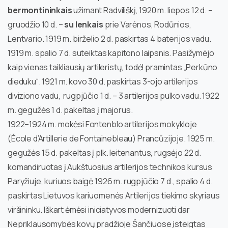
bermontininkais
užimant Radviliškį, 1920 m. liepos 12 d. –
gruodžio 10 d. –
su lenkais
prie Varėnos, Rodūnios,
Lentvario. 1919 m. birželio 2 d. paskirtas 4 baterijos vadu.
1919 m. spalio 7 d. suteiktas kapitono laipsnis. Pasižymėjo
kaip vienas taikliausių artileristų, todėl pramintas „Perkūno
dieduku“. 1921 m. kovo 30 d. paskirtas 3-ojo artilerijos
diviziono vadu, rugpjūčio 1 d. – 3 artilerijos pulko vadu. 1922
m. gegužės 1 d. pakeltas į majorus.
1922–1924 m. mokėsi Fontenblo artilerijos mokykloje
(École d’Artillerie de Fontainebleau) Prancūzijoje. 1925 m.
gegužės 15 d. pakeltas į plk. leitenantus, rugsėjo 22 d.
komandiruotas į Aukštuosius artilerijos technikos kursus
Paryžiuje, kuriuos baigė 1926 m. rugpjūčio 7 d., spalio 4 d.
paskirtas Lietuvos kariuomenės Artilerijos tiekimo skyriaus
viršininku. Iškart ėmėsi iniciatyvos modernizuoti dar
Nepriklausomybės kovų pradžioje Šančiuose įsteigtas