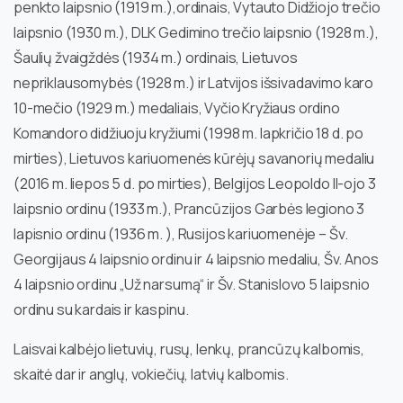
penkto laipsnio (1919 m.),ordinais, Vytauto Didžiojo trečio
laipsnio (1930 m.), DLK Gedimino trečio laipsnio (1928 m.),
Šaulių žvaigždės (1934 m.) ordinais, Lietuvos
nepriklausomybės (1928 m.) ir Latvijos išsivadavimo karo
10-mečio (1929 m.) medaliais, Vyčio Kryžiaus ordino
Komandoro didžiuoju kryžiumi (1998 m. lapkričio 18 d. po
mirties), Lietuvos kariuomenės kūrėjų savanorių medaliu
(2016 m. liepos 5 d. po mirties), Belgijos Leopoldo II-ojo 3
laipsnio ordinu (1933 m.), Prancūzijos Garbės legiono 3
lapisnio ordinu (1936 m. ), Rusijos kariuomenėje – Šv.
Georgijaus 4 laipsnio ordinu ir 4 laipsnio medaliu, Šv. Anos
4 laipsnio ordinu „Už narsumą“ ir Šv. Stanislovo 5 laipsnio
ordinu su kardais ir kaspinu.
Laisvai kalbėjo lietuvių, rusų, lenkų, prancūzų kalbomis,
skaitė dar ir anglų, vokiečių, latvių kalbomis.