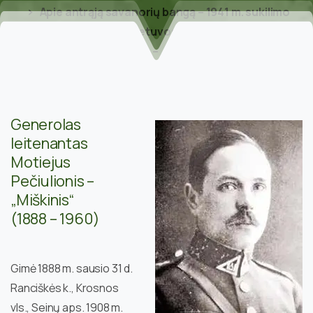
Apie antrąją savanorių bangą – 1941 m. sukilimo
dalyvius, Lietuvos partizanus
Pečiulionis Motiejus – „Miškinis“ (1888 – 1960)
Generolas
leitenantas
Motiejus
Pečiulionis –
„Miškinis“
(1888 – 1960)
Gimė 1888 m. sausio 31 d.
Ranciškės k., Krosnos
vls., Seinų aps. 1908 m.