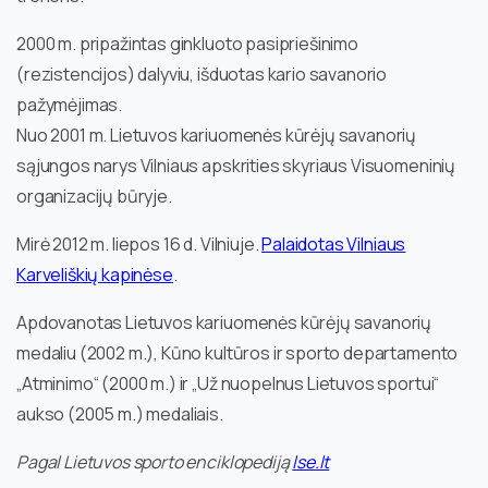
2000 m. pripažintas ginkluoto pasipriešinimo
(rezistencijos) dalyviu, išduotas kario savanorio
pažymėjimas.
Nuo 2001 m. Lietuvos kariuomenės kūrėjų savanorių
sąjungos narys Vilniaus apskrities skyriaus Visuomeninių
organizacijų būryje.
Mirė 2012 m. liepos 16 d. Vilniuje.
Palaidotas Vilniaus
Karveliškių kapinėse
.
Apdovanotas Lietuvos kariuomenės kūrėjų savanorių
medaliu (2002 m.), Kūno kultūros ir sporto departamento
„Atminimo“ (2000 m.) ir „Už nuopelnus Lietuvos sportui“
aukso (2005 m.) medaliais.
Pagal Lietuvos sporto enciklopediją
lse.lt