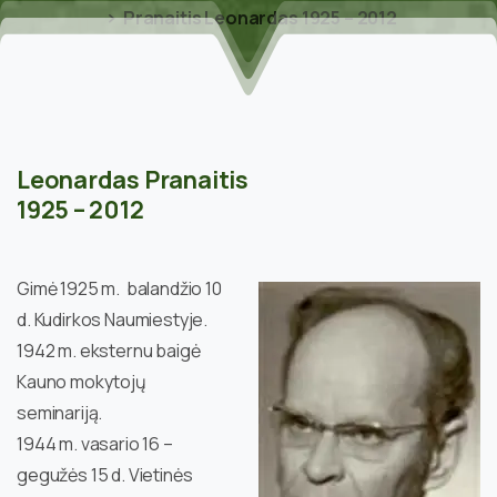
Pranaitis Leonardas 1925 – 2012
Leonardas Pranaitis
1925 – 2012
Gimė 1925 m. balandžio 10
d. Kudirkos Naumiestyje.
1942 m. eksternu baigė
Kauno mokytojų
seminariją.
1944 m. vasario 16 –
gegužės 15 d. Vietinės