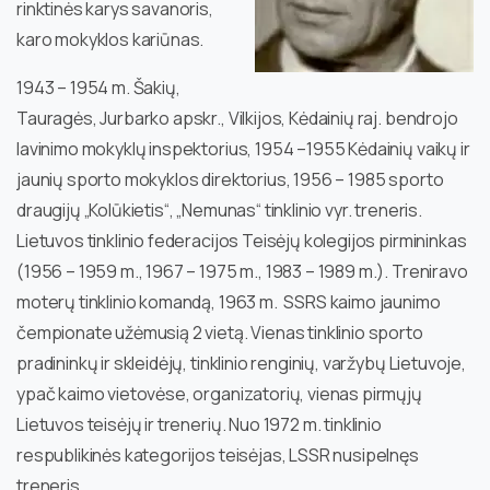
rinktinės karys savanoris,
karo mokyklos kariūnas.
1943 – 1954 m. Šakių,
Tauragės, Jurbarko apskr., Vilkijos, Kėdainių raj. bendrojo
lavinimo mokyklų inspektorius, 1954 –1955 Kėdainių vaikų ir
jaunių sporto mokyklos direktorius, 1956 – 1985 sporto
draugijų „Kolūkietis“, „Nemunas“ tinklinio vyr. treneris.
Lietuvos tinklinio federacijos Teisėjų kolegijos pirmininkas
(1956 – 1959 m., 1967 – 1975 m., 1983 – 1989 m.). Treniravo
moterų tinklinio komandą, 1963 m. SSRS kaimo jaunimo
čempionate užėmusią 2 vietą. Vienas tinklinio sporto
pradininkų ir skleidėjų, tinklinio renginių, varžybų Lietuvoje,
ypač kaimo vietovėse, organizatorių, vienas pirmųjų
Lietuvos teisėjų ir trenerių. Nuo 1972 m. tinklinio
respublikinės kategorijos teisėjas, LSSR nusipelnęs
treneris.