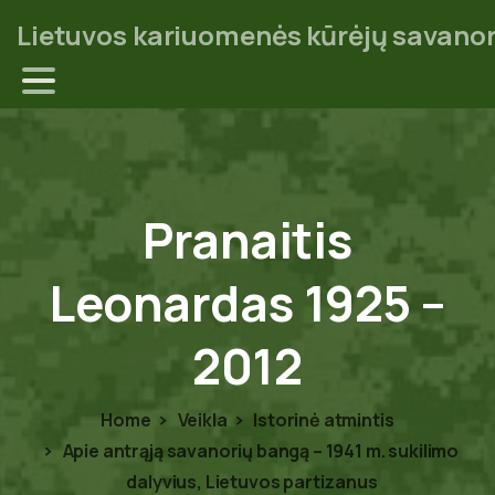
Lietuvos kariuomenės kūrėjų savanor
Pranaitis
Leonardas
1925
–
2012
Home
Veikla
Istorinė atmintis
Apie antrąją savanorių bangą – 1941 m. sukilimo
dalyvius, Lietuvos partizanus