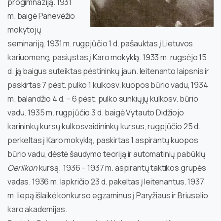
progimnaziją. 1931
m. baigė Panevėžio
mokytojų
seminariją. 1931 m. rugpjūčio 1 d. pašauktas į Lietuvos
kariuomenę, pasiųstas į Karo mokyklą. 1933 m. rugsėjo 15
d. ją baigus suteiktas pėstininkų jaun. leitenanto laipsnis ir
paskirtas 7 pėst. pulko 1 kulkosv. kuopos būrio vadu, 1934
m. balandžio 4 d. – 6 pėst. pulko sunkiųjų kulkosv. būrio
vadu. 1935 m. rugpjūčio 3 d. baigė Vytauto Didžiojo
karininkų kursų kulkosvaidininkų kursus, rugpjūčio 25 d.
perkeltas į Karo mokyklą, paskirtas 1 aspirantų kuopos
būrio vadu, dėstė šaudymo teoriją ir automatinių pabūklų
Oerlikon
kursą. 1936 – 1937 m. aspirantų taktikos grupės
vadas. 1936 m. lapkričio 23 d. pakeltas į leitenantus. 1937
m. liepą išlaikė konkurso egzaminus į Paryžiaus ir Briuselio
karo akademijas.