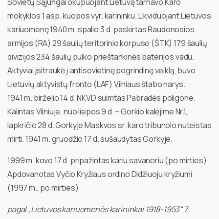
Sovietų Sąjungai okupuojant Lietuvą tarnavo Karo
mokyklos 1 asp. kuopos vyr. karininku. Likviduojant Lietuvos
kariuomenę 1940 m. spalio 3 d. paskirtas Raudonosios
armijos (RA) 29 šaulių teritorinio korpuso (ŠTK) 179 šaulių
divizijos 234 šaulių pulko prieštankinės baterijos vadu.
Aktyviai įsitraukė į antisovietinę pogrindinę veiklą, buvo
Lietuvių aktyvistų fronto (LAF) Vilniaus štabo narys.
1941 m. birželio 14 d. NKVD suimtas Pabradės poligone.
Kalintas Vilniuje, nuo liepos 9 d. – Gorkio kalėjime Nr.1,
lapkričio 28 d. Gorkyje Maskvos sr. karo tribunolo nuteistas
mirti. 1941 m. gruodžio 17 d. sušaudytas Gorkyje.
1999 m. kovo 17 d. pripažintas kariu savanoriu (po mirties).
Apdovanotas Vyčio Kryžiaus ordino Didžiuoju kryžiumi
(1997 m., po mirties)
pagal „Lietuvos kariuomenės karininkai 1918-1953“ 7