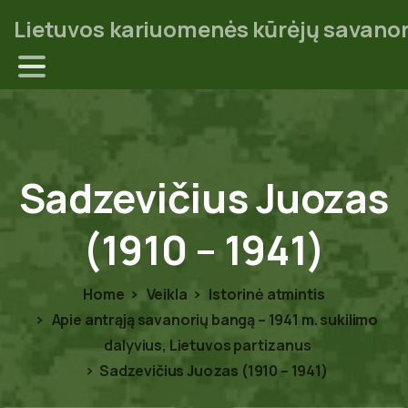
Lietuvos kariuomenės kūrėjų savanor
Sadzevičius
Juozas
(1910
–
1941)
Home
Veikla
Istorinė atmintis
Apie antrąją savanorių bangą – 1941 m. sukilimo
dalyvius, Lietuvos partizanus
Sadzevičius Juozas (1910 – 1941)