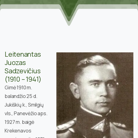
Leitenantas
Juozas
Sadzevičius
(1910 – 1941)
Gimė 1910 m.
balandžio 25 d.
Jukiškių k., Smilgių
vls., Panevėžio aps.
1927 m. baigė
Krekenavos