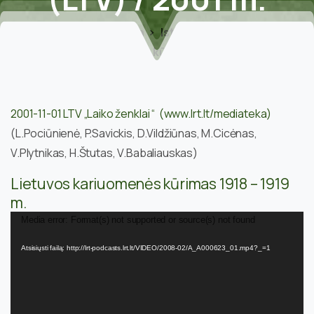
Home
Veikla
Istorinė atmintis
Lietuvos kariuomenės kūrimas 1918 –1919 m. Laiko
ženklai (LTV) / 2001 m.
2001-11-01 LTV „Laiko ženklai “ (www.lrt.lt/mediateka)
(L.Pociūnienė, P.Savickis, D.Vildžiūnas, M.Cicėnas,
V.Plytnikas, H.Štutas, V.Babaliauskas)
Lietuvos kariuomenės kūrimas 1918 – 1919
m.
Video
Media error: Format(s) not supported or source(s) not found
grotuvas
Atsisiųsti failą: http://lrt-podcasts.lrt.lt/VIDEO/2008-02/A_A000623_01.mp4?_=1