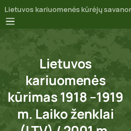
Lietuvos kariuomenės kūrėjų savanor
Lietuvos
kariuomenės
kūrimas
1918
–1919
m.
Laiko
ženklai
(LTV)
/
2001
m.