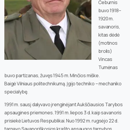
Čeburnis
buvo 1918–
1920 m.
savanoris,
kitas dėdė
(motinos
brolis)
Vincas
Tumėnas
buvo partizanas, žuvęs 1945 m. Minčios miške.
Baigė Vilniaus politechnikumą. Įgijo techniko – mechaniko
specialybę.
1991 m. sausį dalyvavo įrenginėjant Aukščiausios Tarybos
apsaugines priemones. 1991 m. liepos 3 d. kaip savanoris
prisiekė Lietuvos Respublikai. Nuo 1992 m. rugsėjo 22 d.
tarnavo Savanoriškosios krašto apsaugos tarnybos