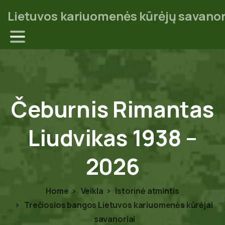
Lietuvos kariuomenės kūrėjų savanor
Čeburnis
Rimantas
Liudvikas
1938
–
2026
Home
Veikla
Istorinė atmintis
Trečiosios bangos Lietuvos kariuomenės kūrėjai
savanoriai