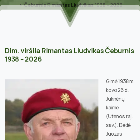
Čeburnis Rimantas Liudvikas 1938 – 2026
Dim. viršila Rimantas Liudvikas Čeburnis
1938 – 2026
Gimė 1938 m.
kovo 26 d.
Juknėnų
kaime
(Utenos raj.
sav.). Dėdė
Juozas