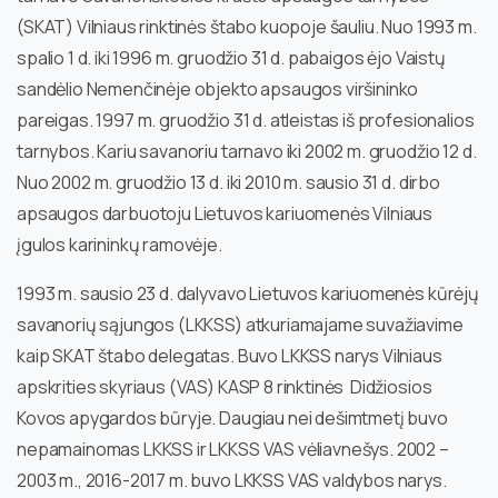
(SKAT) Vilniaus rinktinės štabo kuopoje šauliu. Nuo 1993 m.
spalio 1 d. iki 1996 m. gruodžio 31 d. pabaigos ėjo Vaistų
sandėlio Nemenčinėje objekto apsaugos viršininko
pareigas. 1997 m. gruodžio 31 d. atleistas iš profesionalios
tarnybos. Kariu savanoriu tarnavo iki 2002 m. gruodžio 12 d.
Nuo 2002 m. gruodžio 13 d. iki 2010 m. sausio 31 d. dirbo
apsaugos darbuotoju Lietuvos kariuomenės Vilniaus
įgulos karininkų ramovėje.
1993 m. sausio 23 d. dalyvavo Lietuvos kariuomenės kūrėjų
savanorių sąjungos (LKKSS) atkuriamajame suvažiavime
kaip SKAT štabo delegatas. Buvo LKKSS narys Vilniaus
apskrities skyriaus (VAS) KASP 8 rinktinės Didžiosios
Kovos apygardos būryje. Daugiau nei dešimtmetį buvo
nepamainomas LKKSS ir LKKSS VAS vėliavnešys. 2002 –
2003 m., 2016-2017 m. buvo LKKSS VAS valdybos narys.