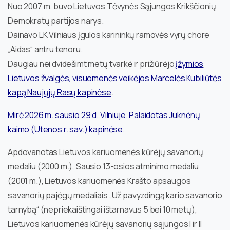
Nuo 2007 m. buvo Lietuvos Tėvynės Sąjungos Krikščionių
Demokratų partijos narys.
Dainavo LK Vilniaus įgulos karininkų ramovės vyrų chore
„Aidas“ antru tenoru.
Daugiau nei dvidešimt metų tvarkė ir prižiūrėjo
įžymios
Lietuvos žvalgės, visuomenės veikėjos Marcelės Kubiliūtės
kapą Naujųjų Rasų kapinėse
.
Mirė 2026 m. sausio 29 d. Vilniuje
.
Palaidotas Juknėnų
kaimo (Utenos r. sav.) kapinėse
.
Apdovanotas Lietuvos kariuomenės kūrėjų savanorių
medaliu (2000 m.), Sausio 13-osios atminimo medaliu
(2001 m.), Lietuvos kariuomenės Krašto apsaugos
savanorių pajėgų medaliais „Už pavyzdingą kario savanorio
tarnybą“ (nepriekaištingai ištarnavus 5 bei 10 metų),
Lietuvos kariuomenės kūrėjų savanorių sąjungos I ir II