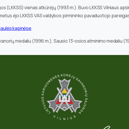
s (LKKSS) vienas atkūrėjų (1993 m.). Buvo LKKSS Vilniaus apsk
u metus ėjo LKKSS VAS valdybos pirmininko pavaduotojo pareiga
 Saulės kapinėse
.
norių medaliu (1996 m.), Sausio 13-osios atminimo medaliu (19