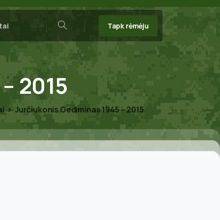
Tapk rėmėju
tai
Search
–
2015
ai
Jurčiukonis Gediminas 1945 – 2015