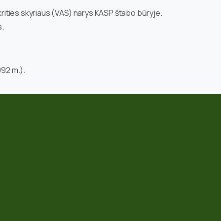
rities skyriaus (VAS) narys KASP štabo būryje.
s.
92 m.).