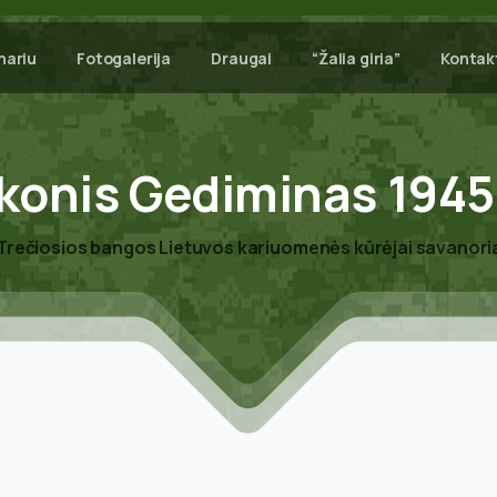
nariu
Fotogalerija
Draugai
“Žalia giria”
Kontak
konis
Gediminas
1945
Trečiosios bangos Lietuvos kariuomenės kūrėjai savanori