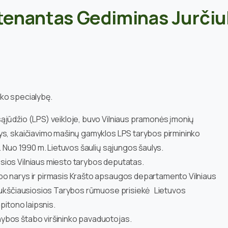
itenantas Gediminas Jurči
niko specialybę.
ąjūdžio (LPS) veikloje, buvo Vilniaus pramonės įmonių
ys, skaičiavimo mašinų gamyklos LPS tarybos pirmininko
. Nuo 1990 m. Lietuvos šaulių sąjungos šaulys.
sios Vilniaus miesto tarybos deputatas.
o narys ir pirmasis Krašto apsaugos departamento Vilniaus
 Aukščiausiosios Tarybos rūmuose prisiekė Lietuvos
pitono laipsnis.
ybos štabo viršininko pavaduotojas.