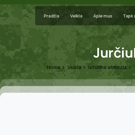
Pradžia
Veikla
Apie mus
Tapk 
Jurčiu
Home
Veikla
Istorinė atmintis