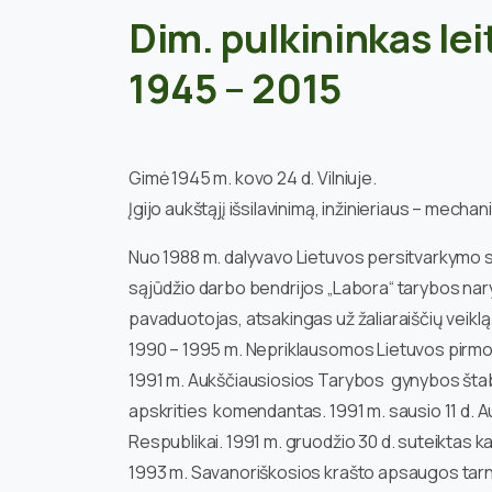
Dim. pulkininkas le
1945 – 2015
Gimė 1945 m. kovo 24 d. Vilniuje.
Įgijo aukštąjį išsilavinimą, inžinieriaus – mecha
Nuo 1988 m. dalyvavo Lietuvos persitvarkymo s
sąjūdžio darbo bendrijos „Labora“ tarybos nar
pavaduotojas, atsakingas už žaliaraiščių veiklą
1990 – 1995 m. Nepriklausomos Lietuvos pirmo
1991 m. Aukščiausiosios Tarybos gynybos štab
apskrities komendantas. 1991 m. sausio 11 d.
Respublikai. 1991 m. gruodžio 30 d. suteiktas ka
1993 m. Savanoriškosios krašto apsaugos tarn