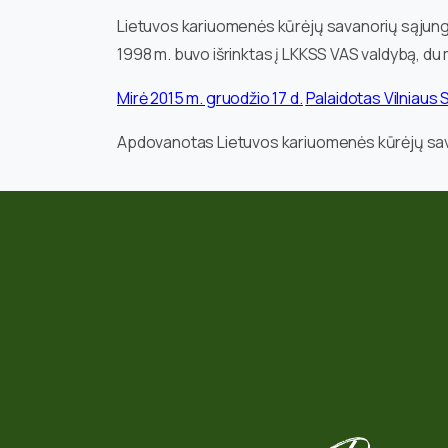
Lietuvos kariuomenės kūrėjų savanorių sąjungo
1998 m. buvo išrinktas į LKKSS VAS valdybą, d
Mirė 2015 m. gruodžio 17 d.
Palaidotas Vilniaus
Apdovanotas Lietuvos kariuomenės kūrėjų sava