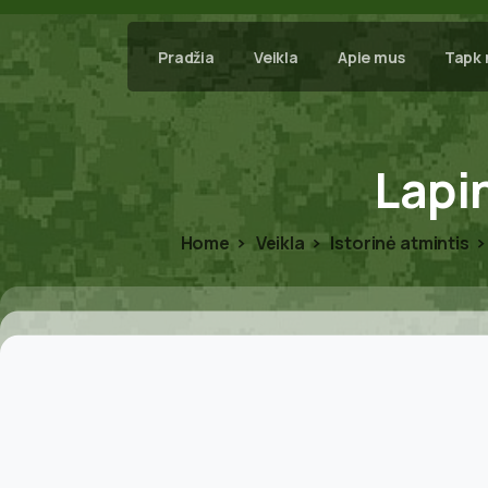
Pradžia
Veikla
Apie mus
Tapk 
Lapi
Home
Veikla
Istorinė atmintis