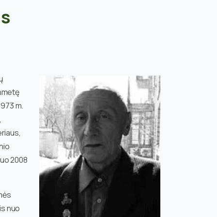
as
ų
ynmetę
 1973 m.
,
eriaus,
nio
 Nuo 2008
šmės
is nuo