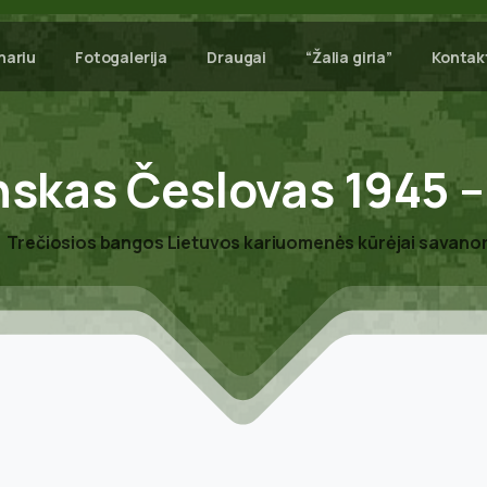
nariu
Fotogalerija
Draugai
“Žalia giria”
Kontak
nskas
Česlovas
1945
–
Trečiosios bangos Lietuvos kariuomenės kūrėjai savanor