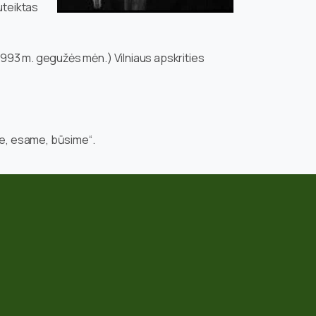
suteiktas
993 m. gegužės mėn.) Vilniaus apskrities
e, esame, būsime“.