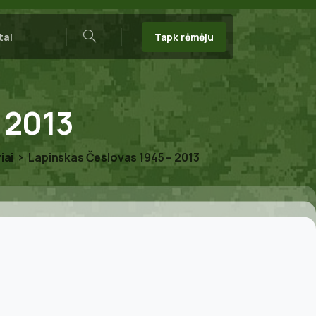
Tapk rėmėju
tai
Search
2013
iai
Lapinskas Česlovas 1945 – 2013