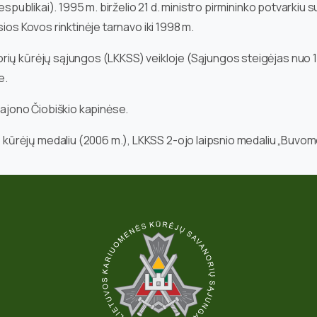
espublikai). 1995 m. birželio 21 d. ministro pirmininko potvarkiu 
ios Kovos rinktinėje tarnavo iki 1998 m.
rių kūrėjų sąjungos (LKKSS) veikloje (Sąjungos steigėjas nuo 1
e.
rajono Čiobiškio kapinėse.
ūrėjų medaliu (2006 m.), LKKSS 2-ojo laipsnio medaliu „Buvom