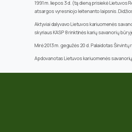
1991 m. liepos 3 d. (tą dieną prisiekė Lietuvos R
atsargos vyresniojo leitenanto laipsnis. Didžios
Aktyviai dalyvavo Lietuvos kariuomenės savano
skyriaus KASP 8 rinktinės karių savanorių būryj
Mirė 2013 m. gegužės 20 d. Palaidotas Širvintų 
Apdovanotas Lietuvos kariuomenės savanorių k