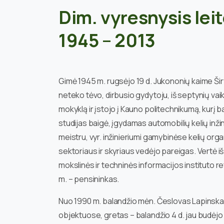
Dim. vyresnysis lei
1945 – 2013
Gimė 1945 m. rugsėjo 19 d. Jukononių kaime Ši
neteko tėvo, dirbusio gydytoju, iš septynių vaik
mokyklą ir įstojo į Kauno politechnikumą, kurį ba
studijas baigė, įgydamas automobilių kelių inžini
meistru, vyr. inžinieriumi gamybinėse kelių orga
sektoriaus ir skyriaus vedėjo pareigas. Vertė i
mokslinės ir techninės informacijos instituto r
m. – pensininkas.
Nuo 1990 m. balandžio mėn. Česlovas Lapinskas į
objektuose, gretas – balandžio 4 d. jau budė