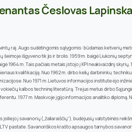
tenantas Česlovas Lapinsk
rvintų raj. Augo sudėtingomis sąlygomis: būdamas ketverių met
ų šeimoje išgyveno tik jis ir brolis. 1959 m. baigė Liukonių sept
igė 1964 m. Tais pačiais metais įstojo į KPI neakivaizdinį skyrių,
eriaus kvalifikaciją. Nuo 1962 m. dirbo kelių darbininku, techniku
nizacijose. Nuo 1971 m. Lietuvos informacijos institute ėjo inžini
š vokiečių kalbos techninę literatūrą. Trejus metus dirbo Sąjungi
eferentu. 1977 m. Maskvoje įgijo informacijos analitiko diplomą.
siliejo į savanorių („žaliaraiščių“), budėjusių valstybinės reik
jo LTV pastate. Savanoriškos krašto apsaugos tarnybos savanor