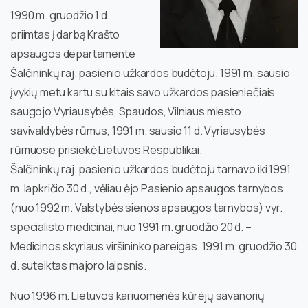
1990 m. gruodžio 1 d.
priimtas į darbą Krašto
apsaugos departamente
Šalčininkų raj. pasienio užkardos budėtoju. 1991 m. sausio
įvykių metu kartu su kitais savo užkardos pasieniečiais
saugojo Vyriausybės, Spaudos, Vilniaus miesto
savivaldybės rūmus, 1991 m. sausio 11 d. Vyriausybės
rūmuose prisiekė Lietuvos Respublikai.
Šalčininkų raj. pasienio užkardos budėtoju tarnavo iki 1991
m. lapkričio 30 d., vėliau ėjo Pasienio apsaugos tarnybos
(nuo 1992 m. Valstybės sienos apsaugos tarnybos) vyr.
specialisto medicinai, nuo 1991 m. gruodžio 20 d. –
Medicinos skyriaus viršininko pareigas. 1991 m. gruodžio 30
d. suteiktas majoro laipsnis.
Nuo 1996 m. Lietuvos kariuomenės kūrėjų savanorių