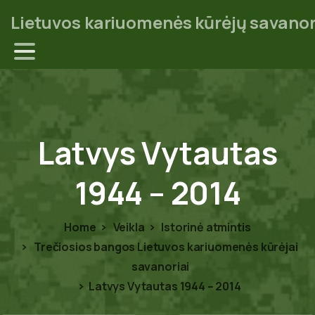
Lietuvos kariuomenės kūrėjų savanor
Latvys
Vytautas
1944
–
2014
Home
Veikla
Istorinė atmintis
Trečiosios bangos Lietuvos kariuomenės kūrėjai
savanoriai
Latvys Vytautas 1944 – 2014