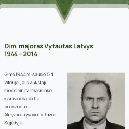
Dim. majoras Vytautas Latvys
1944 – 2014
Gimė 1944 m. sausio 5 d.
Vilniuje. Įgijo aukštąjį
medicininį farmacininko
išsilavinimą, dirbo
provizoriumi.
Aktyvai dalyvavo Lietuvos
Sąjūdyje.