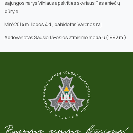
sąjungos narys Vilniaus apskrities skyriaus Pasieniečių
būryje.
Mirė 2014 m. liepos 4 d., palaidotas Varėnos raj.
Apdovanotas Sausio 13-osios atminimo medaliu (1992 m.).