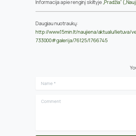
Informacija apie renginį skiltyje
„Pradžia” („Nau
Daugiau nuotraukų:
http://www.15min.lt/naujiena/aktualu/lietuva
733000#galerija/76125/1766745
Yo
Name
*
Comment