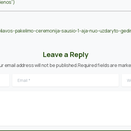
jienos”)
/veliavos-pakelimo-ceremonija-sausio-1-aja-nuo-uzdaryto-ged
Leave a Reply
ur email address will not be published.Required fields are marke
Email
*
Web