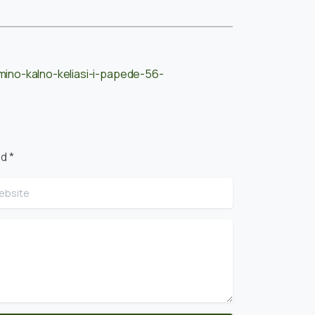
imino-kalno-keliasi-i-papede-56-
d *
site