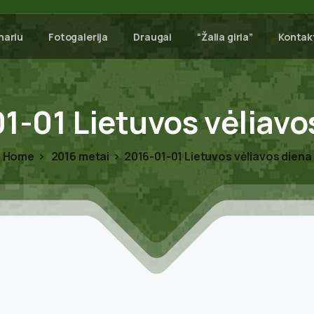
nariu
Fotogalerija
Draugai
“Žalia giria”
Kontak
01-01
Lietuvos
vėliavo
Home
2016 metai
2016-01-01 Lietuvos vėliavos diena