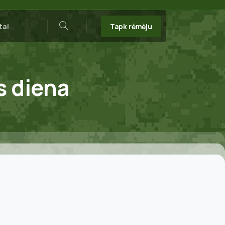
Tapk rėmėju
tai
Search
s
diena