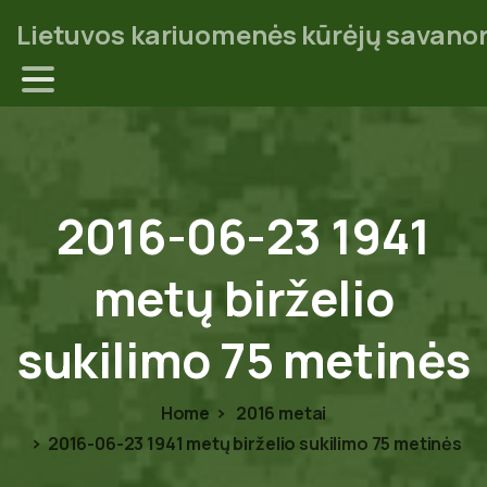
Lietuvos kariuomenės kūrėjų savanor
2016-06-23
1941
metų
birželio
sukilimo
75
metinės
Home
2016 metai
2016-06-23 1941 metų birželio sukilimo 75 metinės