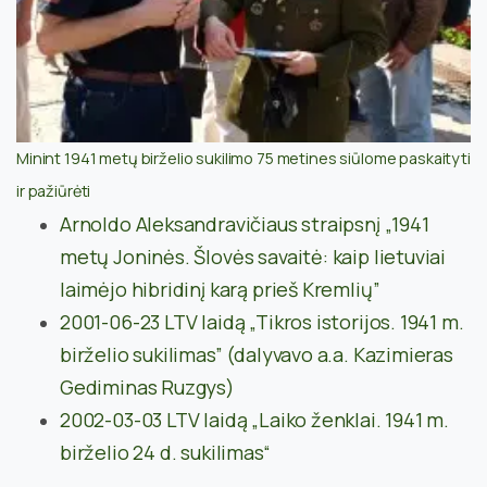
Minint 1941 metų birželio sukilimo 75 metines siūlome paskaityti
ir pažiūrėti
Arnoldo Aleksandravičiaus straipsnį
„
1941
metų Joninės. Šlovės savaitė: kaip lietuviai
laimėjo hibridinį karą prieš Kremlių
”
2001-06-23 LTV laidą „Tikros istorijos. 1941 m.
birželio sukilimas”
(dalyvavo a.a. Kazimieras
Gediminas Ruzgys)
2002-03-03 LTV laidą „Laiko ženklai. 1941 m.
birželio 24 d. sukilimas“