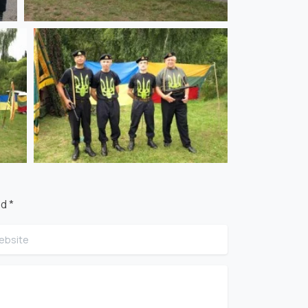
d *
site