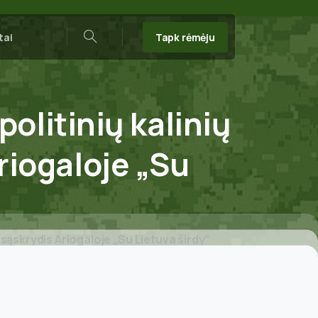
Tapk rėmėju
tai
Search
politinių
kalinių
riogaloje
„Su
 sąskrydis Ariogaloje „Su Lietuva širdy“