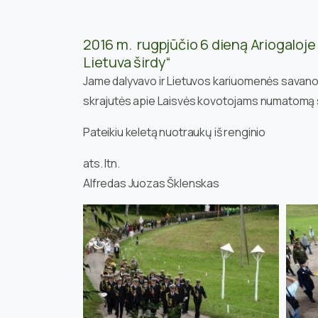
2016 m. rugpjūčio 6 dieną Ariogaloje v
Lietuva širdy“
Jame dalyvavo ir Lietuvos kariuomenės savanoriai 
skrajutės apie Laisvės kovotojams numatomą st
Pateikiu keletą nuotraukų iš renginio
ats. ltn.
Alfredas Juozas Šklenskas