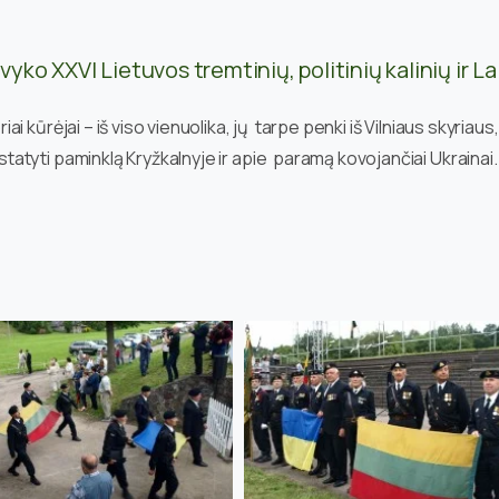
yko XXVI Lietuvos tremtinių, politinių kalinių ir L
kūrėjai – iš viso vienuolika, jų tarpe penki iš Vilniaus skyriaus, 
atyti paminklą Kryžkalnyje ir apie paramą kovojančiai Ukrainai.