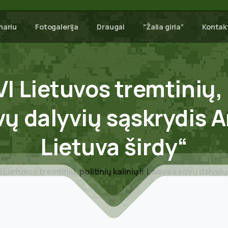
nariu
Fotogalerija
Draugai
“Žalia giria”
Kontak
VI
Lietuvos
tremtinių,
vų
dalyvių
sąskrydis
A
Lietuva
širdy“
Lietuvos tremtinių, politinių kalinių ir Laisvės kovų dalyvių