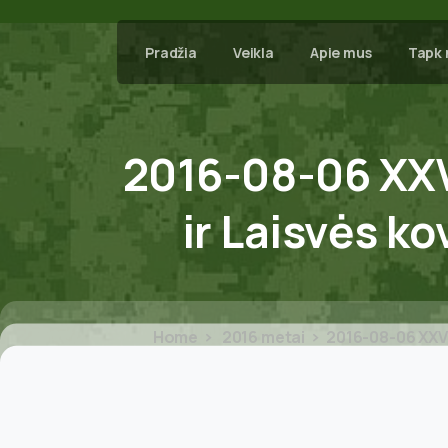
Pradžia
Veikla
Apie mus
Tapk 
2016-08-06
XX
ir
Laisvės
ko
Home
2016 metai
2016-08-06 XXVI 