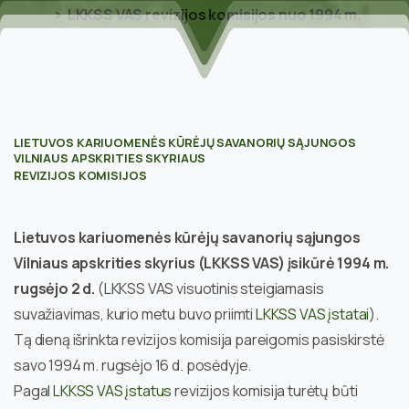
LKKSS VAS revizijos komisijos nuo 1994 m.
LIETUVOS KARIUOMENĖS KŪRĖJŲ SAVANORIŲ SĄJUNGOS
VILNIAUS APSKRITIES SKYRIAUS
REVIZIJOS KOMISIJOS
Lietuvos kariuomenės kūrėjų savanorių sąjungos
Vilniaus apskrities skyrius (LKKSS VAS) įsikūrė
1994 m.
rugsėjo 2 d.
(LKKSS VAS visuotinis steigiamasis
suvažiavimas, kurio metu buvo priimti
LKKSS VAS įstatai
).
Tą dieną išrinkta revizijos komisija pareigomis pasiskirstė
savo 1994 m. rugsėjo 16 d. posėdyje.
Pagal
LKKSS VAS įstatus
revizijos komisija turėtų būti