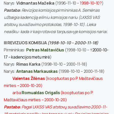
Narys:
Vidmantas Mažeika
(1996-11-10 –
1998-10-10?
)
Pastaba:
Revizijos komisijos pirmininkas A. Semėnas
užbaigia kadenciją eiliniu komisijos nariu (LKKSS VAS
atstovų suvažiavimo protokolas, 1998-10-10). Lieka
neaišku: kada ir kaip rotavosi tarpusavyje komisijos nariai.
III REVIZIJOS KOMISIJA
(1998-10-10 – 2000-11-18)
Pirmininkas:
Petras Maštavičius
(1998-10-10 – †
2000-10-
17 – kadencijos metu mirė
)
Narys:
Rimas Karka
(1998-10-10 – 2000-11-18)
Narys:
Antanas Markauskas
(1998-10-10 – 2000-11-18)
Valentas Žilėnas
(kooptuotas po P. Maštavičiaus
mirties – 2000-10-20)
arba
Romualdas Grigalis
(kooptuotas po P.
Maštavičiaus mirties – 2000-10-20)
Pastaba:
Pagal LKKSS VAS atstovų suvažiavimo 2000-11-