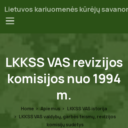
Lietuvos kariuomenės kūrėjų savanor
LKKSS
VAS
revizijos
komisijos
nuo
1994
m.
Home
Apie mus
LKKSS VAS istorija
LKKSS VAS valdybų, garbės teismų, revizijos
komisijų sudėtys