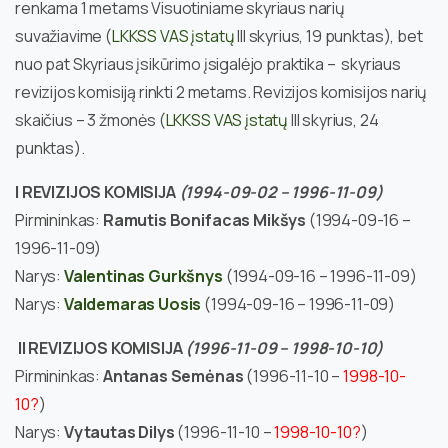
renkama 1 metams Visuotiniame skyriaus narių
suvažiavime (
LKKSS VAS įstatų
III skyrius, 19 punktas), bet
nuo pat Skyriaus įsikūrimo įsigalėjo praktika – skyriaus
revizijos komisiją rinkti 2 metams. Revizijos komisijos narių
skaičius – 3 žmonės (
LKKSS VAS įstatų
III skyrius, 24
punktas).
I REVIZIJOS KOMISIJA
(1994-09-02 – 1996-11-09)
Pirmininkas:
Ramutis Bonifacas Mikšys
(1994-09-16 –
1996-11-09)
Narys:
Valentinas Gurkšnys
(1994-09-16 – 1996-11-09)
Narys:
Valdemaras Uosis
(1994-09-16 – 1996-11-09)
II REVIZIJOS KOMISIJA
(1996-11-09 – 1998-10-10)
Pirmininkas:
Antanas Semėnas
(1996-11-10 –
1998-10-
10?
)
Narys:
Vytautas Dilys
(1996-11-10 –
1998-10-10?
)