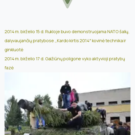
2014 m. birželio 15 d. Rukloje buvo demonstruojama NATO šalių,
dalyvaujančių pratybose ,,Kardo kirtis 2014″ kovinė technika ir
ginkluotė
2014 m. birželio 17 d. Gaižiūnų poligone vyko aktyvioji pratybų
fazė