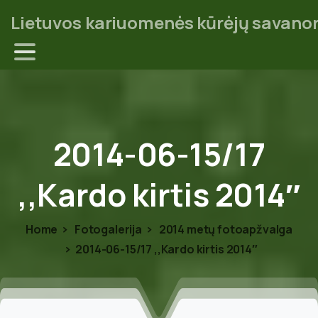
Lietuvos kariuomenės kūrėjų savanor
2014-06-15/17
,,Kardo
kirtis
2014″
Home
Fotogalerija
2014 metų fotoapžvalga
2014-06-15/17 ,,Kardo kirtis 2014″