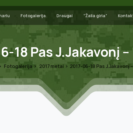
nariu
Fotogalerija
Draugai
“Žalia giria”
Kontak
6-18
Pas
J.Jakavonį
–
Fotogalerija
2017 metai
2017-06-18 Pas J.Jakavonį –