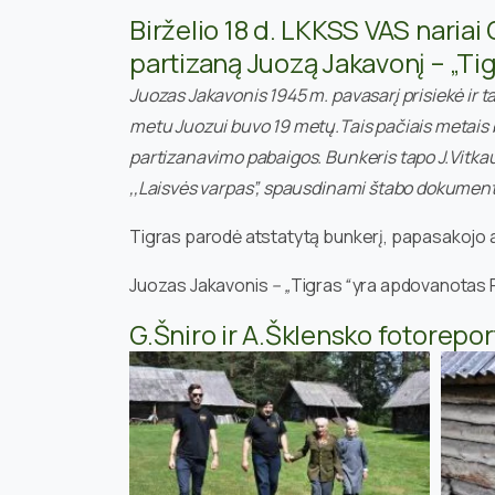
Birželio 18 d. LKKSS VAS nariai
partizaną Juozą Jakavonį – „Tig
Juozas Jakavonis 1945 m. pavasarį prisiekė ir 
metu Juozui buvo 19 metų.Tais pačiais metais birž
partizanavimo pabaigos. Bunkeris tapo J.Vitkau
,,Laisvės varpas”, spausdinami štabo dokument
Tigras parodė atstatytą bunkerį, papasakojo ap
Juozas Jakavonis
– „
Tigras
“
yra apdovanotas Pa
G.Šniro ir A.Šklensko fotorepo