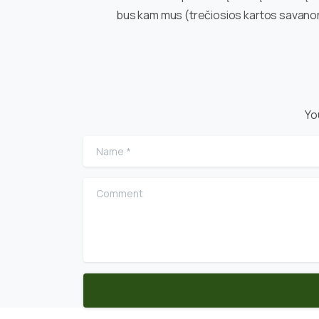
bus kam mus (trečiosios kartos savanor
Yo
Name
*
Comment