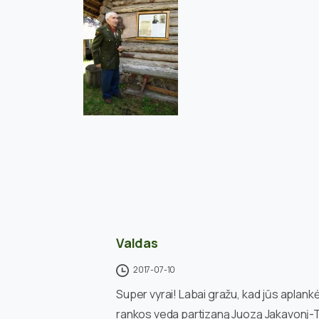
Valdas
2017-07-10
Super vyrai! Labai gražu, kad jūs aplan
rankos veda partizaną Juozą Jakavonį-T