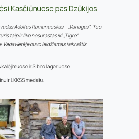
nkėsi Kasčiūnuose pas Dzūkijos
anų vadas Adolfas Ramanauskas – „Vanagas“. Tuo
is taip ir liko nesurastas iki „Tigro“
 Vadavietėje buvo leidžiamas laikraštis
kalėjimuose ir Sibiro lageriuose.
inu ir LKKSS medaliu.