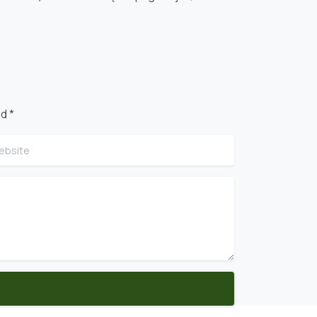
d *
site