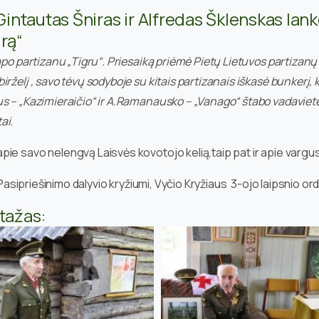
 Gintautas Šniras ir Alfredas Šklenskas la
rą“
tapo partizanu „Tigru“. Priesaiką priėmė Pietų Lietuvos partiz
elį , savo tėvų sodyboje su kitais partizanais iškasė bunkerį, kur
s – „Kazimieraičio“ ir A.Ramanausko – „Vanago“ štabo vadaviete.
ai.
ie savo nelengvą Laisvės kovotojo kelią,taip pat ir apie vargus 
sipriešinimo dalyvio kryžiumi, Vyčio Kryžiaus 3-ojo laipsnio ord
rtažas: