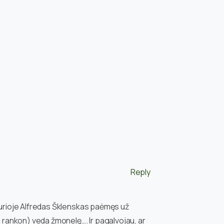
Reply
 kurioje Alfredas Šklenskas paėmęs už
rankon) veda žmonelę…. Ir pagalvojau, ar