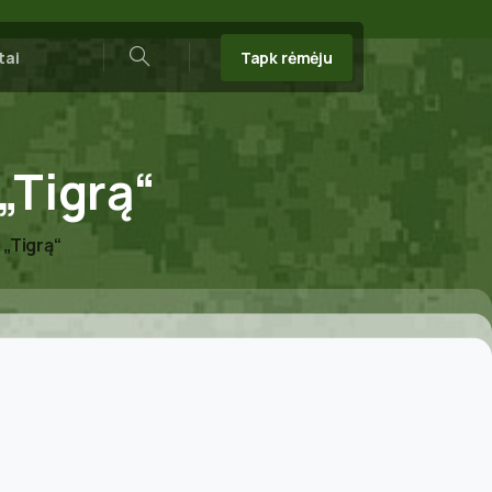
Tapk rėmėju
tai
Search
„Tigrą“
 „Tigrą“