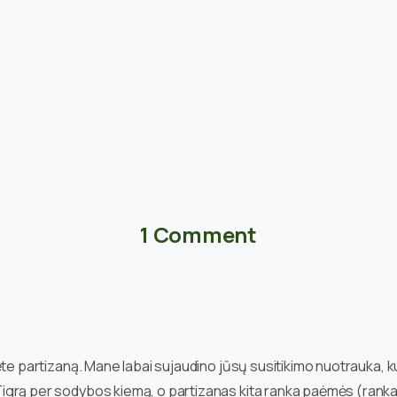
1 Comment
kėte partizaną. Mane labai sujaudino jūsų susitikimo nuotrauka,
igrą per sodybos kiemą, o partizanas kita ranka paėmės (ranka 