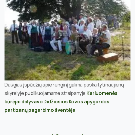
Daugiau įspūdžių apie renginį galima paskaityti naujienų
skyrelyje publikuojamame straipsnyje
Kariuomenės
kūrėjai dalyvavo Didžiosios Kovos apygardos
partizanų pagerbimo šventėje