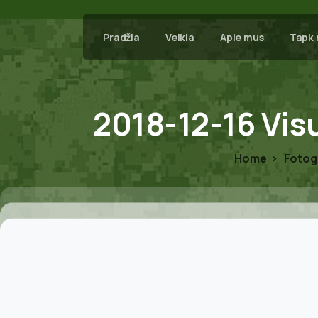
Pradžia
Veikla
Apie mus
Tapk 
2018-12-16
Vis
Home
Fotoga