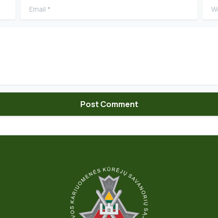
Email
*
Web