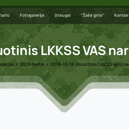
nariu
Fotogalerija
Draugai
“Žalia giria”
Kontak
uotinis
LKKSS
VAS
nar
lerija
2018 metai
2018-12-16 Visuotinis LKKSS VAS na