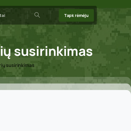
Tapk rėmėju
tai
Search
ių
susirinkimas
rių susirinkimas