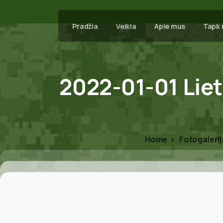
Pradžia
Veikla
Apie mus
Tapk 
2022-01-01
Lie
Home
Fotogalerij