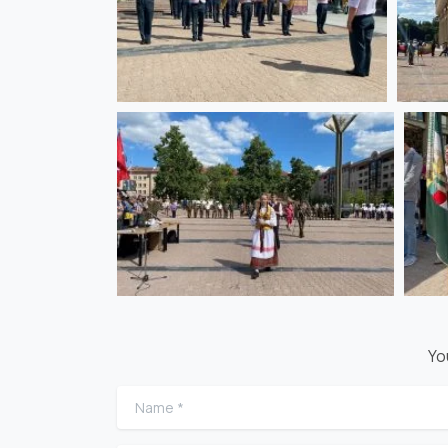
Yo
Name
*