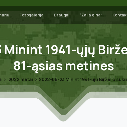
nariu
Fotogalerija
Draugai
“Žalia giria”
Kontak
3
Minint
1941-ųjų
Birže
81-ąsias
metines
a
2022 metai
2022-06-23 Minint 1941-ųjų Birželio suki