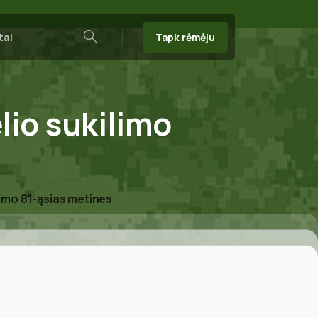
Tapk rėmėju
tai
Search
lio
sukilimo
limo 81-ąsias metines