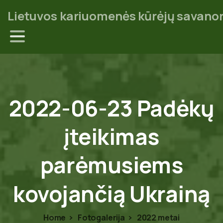
Lietuvos kariuomenės kūrėjų savanor
2022-06-23
Padėkų
įteikimas
parėmusiems
kovojančią
Ukrainą
Home
Fotogalerija
2022 metai