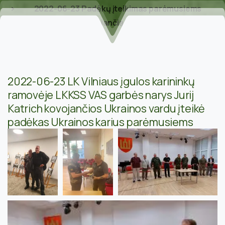
2022-06-23 Padėkų įteikimas parėmusiems
kovojančią Ukrainą
2022-06-23 LK Vilniaus įgulos karininkų
ramovėje LKKSS VAS garbės narys Jurij
Katrich kovojančios Ukrainos vardu įteikė
padėkas Ukrainos karius parėmusiems