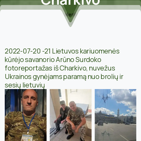
Home
Fotogalerija
2022 metai
2022-07-21 Kariuomenės kūrėjo fotoreportažas iš
Charkivo
2022-07-20 -21 Lietuvos kariuomenės
kūrėjo savanorio Arūno Surdoko
fotoreportažas iš Charkivo, nuvežus
Ukrainos gynėjams paramą nuo brolių ir
sesių lietuvių