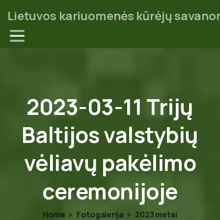
Lietuvos kariuomenės kūrėjų savanor
2023-03-11
Trijų
Baltijos
valstybių
vėliavų
pakėlimo
ceremonijoje
Home
Fotogalerija
2023 metai