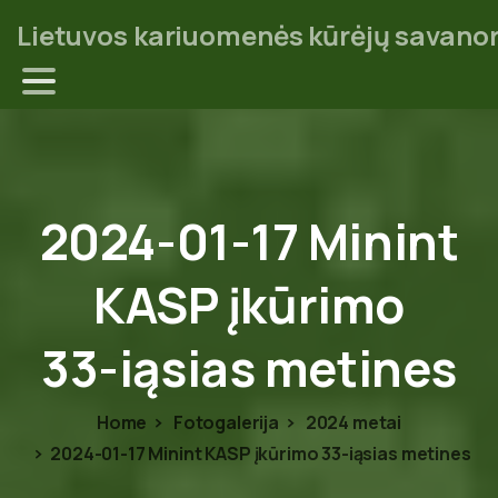
Lietuvos kariuomenės kūrėjų savanor
2024-01-17
Minint
KASP
įkūrimo
33-iąsias
metines
Home
Fotogalerija
2024 metai
2024-01-17 Minint KASP įkūrimo 33-iąsias metines