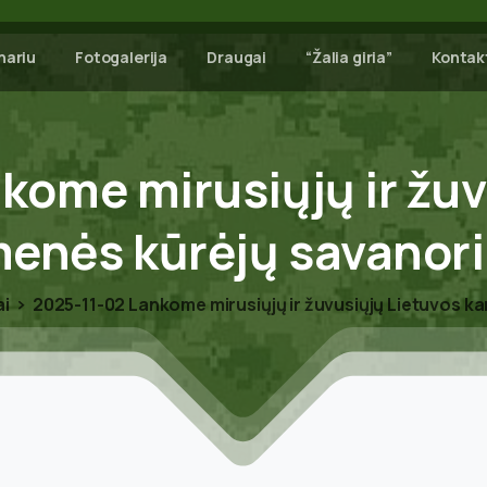
nariu
Fotogalerija
Draugai
“Žalia giria”
Kontak
nkome
mirusiųjų
ir
žuv
menės
kūrėjų
savanor
ai
2025-11-02 Lankome mirusiųjų ir žuvusiųjų Lietuvos k