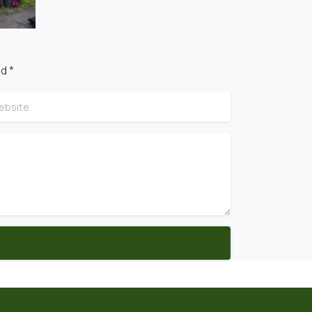
d *
site