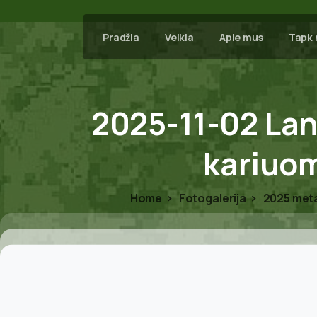
Pradžia
Veikla
Apie mus
Tapk 
2025-11-02
La
kariuo
Home
Fotogalerija
2025 met