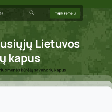
Tapk rėmėju
tai
Search
usiųjų
Lietuvos
ių
kapus
ariuomenės kūrėjų savanorių kapus