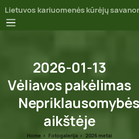
Lietuvos kariuomenės kūrėjų savanor
2026-01-13
Vėliavos
pakėlimas
Nepriklausomybė
aikštėje
Home
Fotogalerija
2026 metai