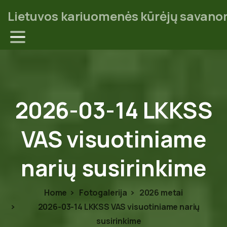
Lietuvos kariuomenės kūrėjų savanor
2026-03-14
LKKSS
VAS
visuotiniame
narių
susirinkime
Home
Fotogalerija
2026 metai
2026-03-14 LKKSS VAS visuotiniame narių
susirinkime