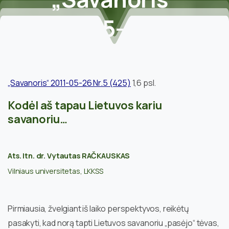
2011-05-26
Nr.5
(425)
Home
Straipsniai apie narius
„Savanoris“ 2011-05-26 Nr.5 (425)
1,6 psl.
V.Račkauskas. Kodėl aš tapau Lietuvos kariu
Kodėl aš tapau Lietuvos kariu
savanoriu… / „Savanoris“ 2011-05-26 Nr.5 (425)
savanoriu…
Ats. ltn. dr. Vytautas RAČKAUSKAS
Vilniaus universitetas, LKKSS
Pirmiausia, žvelgiant iš laiko perspektyvos, reikėtų
pasakyti, kad norą tapti Lietuvos savanoriu „pasėjo“ tėvas,