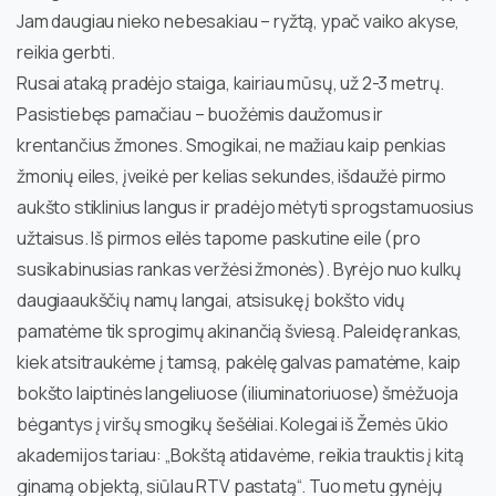
Jam daugiau nieko nebesakiau – ryžtą, ypač vaiko akyse,
reikia gerbti.
Rusai ataką pradėjo staiga, kairiau mūsų, už 2-3 metrų.
Pasistiebęs pamačiau – buožėmis daužomus ir
krentančius žmones. Smogikai, ne mažiau kaip penkias
žmonių eiles, įveikė per kelias sekundes, išdaužė pirmo
aukšto stiklinius langus ir pradėjo mėtyti sprogstamuosius
užtaisus. Iš pirmos eilės tapome paskutine eile (pro
susikabinusias rankas veržėsi žmonės). Byrėjo nuo kulkų
daugiaaukščių namų langai, atsisukę į bokšto vidų
pamatėme tik sprogimų akinančią šviesą. Paleidę rankas,
kiek atsitraukėme į tamsą, pakėlę galvas pamatėme, kaip
bokšto laiptinės langeliuose (iliuminatoriuose) šmėžuoja
bėgantys į viršų smogikų šešėliai. Kolegai iš Žemės ūkio
akademijos tariau: „Bokštą atidavėme, reikia trauktis į kitą
ginamą objektą, siūlau RTV pastatą“. Tuo metu gynėjų