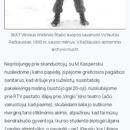
SKAT Vilniaus rinktinės Štabo kuopos savanoris Vytautas
Račkauskas. 1993 m. sausio mėnuo. V.Račkausko asmeninio
archyvo nuotr.
Neprisijungę prie skanduotojų, su M. Kaspersku
nusileidome į kalno papėdę, įspėjome greitosios pagalbos
sanitarus, kad viršuje yra sužeistų, susistabdę
pakeleivingą mašiną (sustojo gal 20-oji), nuskubėjome
prie RTV pastato. Išlipę prie „Vingio“ kino teatro (ačiū
vairuotojui, kad paėmė), skubėdami šalia jo sutikome
merginą tarsi stiklinėmis akimis, atpažinau, kad tai mūsų
bendrabučio gyventoja, I kurso studentė biologė Lilijana
(vardas atminty liko, o pavardė – ne). Klausiu, kur Lilijana