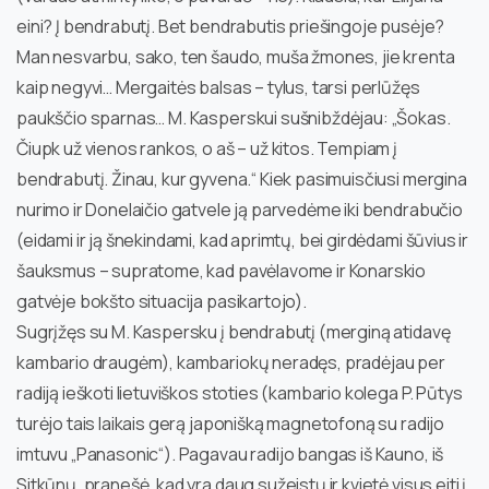
eini? Į bendrabutį. Bet bendrabutis priešingoje pusėje?
Man nesvarbu, sako, ten šaudo, muša žmones, jie krenta
kaip negyvi… Mergaitės balsas – tylus, tarsi perlūžęs
paukščio sparnas… M. Kasperskui sušnibždėjau: „Šokas.
Čiupk už vienos rankos, o aš – už kitos. Tempiam į
bendrabutį. Žinau, kur gyvena.“ Kiek pasimuisčiusi mergina
nurimo ir Donelaičio gatvele ją parvedėme iki bendrabučio
(eidami ir ją šnekindami, kad aprimtų, bei girdėdami šūvius ir
šauksmus – supratome, kad pavėlavome ir Konarskio
gatvėje bokšto situacija pasikartojo).
Sugrįžęs su M. Kaspersku į bendrabutį (merginą atidavę
kambario draugėm), kambariokų neradęs, pradėjau per
radiją ieškoti lietuviškos stoties (kambario kolega P. Pūtys
turėjo tais laikais gerą japonišką magnetofoną su radijo
imtuvu „Panasonic“). Pagavau radijo bangas iš Kauno, iš
Sitkūnų, pranešė, kad yra daug sužeistų ir kvietė visus eiti į