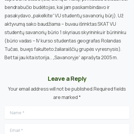
bendrabučio budėtojas, kai jam paskambindavo ir
pasakydavo „pakelkite“ VU studentų savanorių būrį). Už
aktyvumą sako baudžiama – buvau išrinktas SKAT VU
studentų savanorių būrio 1 skyriaus skyrininku ir būrininku
(būrio vadas – IV kurso studentas geografas Rolandas
Tučas, buvęs fakulteto žaliaraiščių grupės vyresnysis).
Bet tai jau kita istorija… „Savanoryje“ aprašyta 2005 m.
Leave a Reply
Your email address will not be published.Required fields
are marked *
Name
*
Email
*