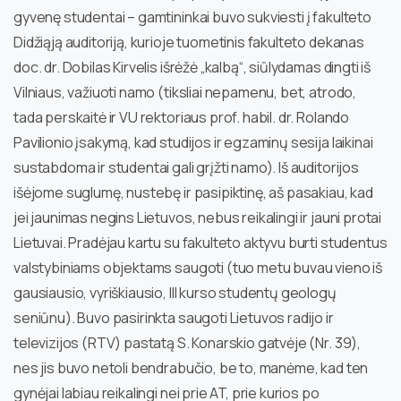
gyvenę studentai – gamtininkai buvo sukviesti į fakulteto
Didžiąją auditoriją, kurioje tuometinis fakulteto dekanas
doc. dr. Dobilas Kirvelis išrėžė „kalbą“, siūlydamas dingti iš
Vilniaus, važiuoti namo (tiksliai nepamenu, bet, atrodo,
tada perskaitė ir VU rektoriaus prof. habil. dr. Rolando
Pavilionio įsakymą, kad studijos ir egzaminų sesija laikinai
sustabdoma ir studentai gali grįžti namo). Iš auditorijos
išėjome suglumę, nustebę ir pasipiktinę, aš pasakiau, kad
jei jaunimas negins Lietuvos, nebus reikalingi ir jauni protai
Lietuvai. Pradėjau kartu su fakulteto aktyvu burti studentus
valstybiniams objektams saugoti (tuo metu buvau vieno iš
gausiausio, vyriškiausio, III kurso studentų geologų
seniūnu). Buvo pasirinkta saugoti Lietuvos radijo ir
televizijos (RTV) pastatą S. Konarskio gatvėje (Nr. 39),
nes jis buvo netoli bendrabučio, be to, manėme, kad ten
gynėjai labiau reikalingi nei prie AT, prie kurios po