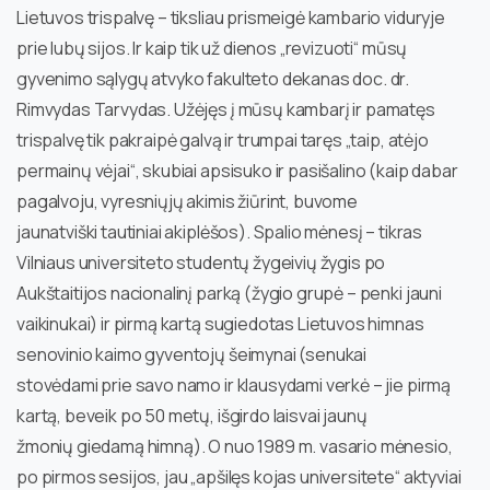
Lietuvos trispalvę – tiksliau prismeigė kambario viduryje
prie lubų sijos. Ir kaip tik už dienos „revizuoti“ mūsų
gyvenimo sąlygų atvyko fakulteto dekanas doc. dr.
Rimvydas Tarvydas. Užėjęs į mūsų kambarį ir pamatęs
trispalvę tik pakraipė galvą ir trumpai taręs „taip, atėjo
permainų vėjai“, skubiai apsisuko ir pasišalino (kaip dabar
pagalvoju, vyresniųjų akimis žiūrint, buvome
jaunatviški tautiniai akiplėšos). Spalio mėnesį – tikras
Vilniaus universiteto studentų žygeivių žygis po
Aukštaitijos nacionalinį parką (žygio grupė – penki jauni
vaikinukai) ir pirmą kartą sugiedotas Lietuvos himnas
senovinio kaimo gyventojų šeimynai (senukai
stovėdami prie savo namo ir klausydami verkė – jie pirmą
kartą, beveik po 50 metų, išgirdo laisvai jaunų
žmonių giedamą himną). O nuo 1989 m. vasario mėnesio,
po pirmos sesijos, jau „apšilęs kojas universitete“ aktyviai