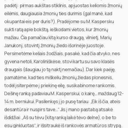
padėtį: pirmas aukštas stiklinis, apjuostas keliomis žmonių
eilėmis, daugiausia žmonių ties durimis (gal manė, kad
okupantai eis per duris?). Pradėjome su M. Kaspersku
sukti ratą apie bokštą, ieškodami vietos, kur žmonių
mažiau. Čia pamačiau kitą kurso draugą, vilnietį, Marių
Janukonį, stovintį žmonių žiedo išorinėje juostoje.
Persimetėme keliais žodžiais, pasakė, kad čia atvyko, nes
gyvena netoli, Karoliniškėse, stovi kartu su savo klasės
draugais (daugiau jo tą naktį nemačiau). Dar kiek paėję,
pamatėme, kad ties miškeliu žmonių žiedas plonesnis,
todėl įsiterpėme į priekinę eilę, susikabinome rankomis.
Dešinę ranką padaviau M. Kasperskui, o kairę… maždaug 12-
14 m. berniukui. Pasilenkęs į jo pusę tariau: „Eik iš čia, ateis
desantūra ir nuspirs tave…“ Jis į mano pastabą atsakė
išdidžiai: „Aš su tėvu (kitą ranką laikė tėvo delne), o be to
esu ginkluotas“, ir išsitraukė iš rankovės armatūros strypą.