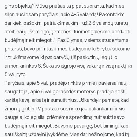
gins objektą? Mūsų priešas taip pat supranta, kad mes
silpniausi esam paryčiais, apie 4-5 valandą! Pakentėkim
dar kiek, pašokim, patriukšmaukim – už 2-3 valandų turėtų
ateiti nauji, išsimiegoję žmonės, tuomet galėsime perduoti
budėjimą ir eiti miegoti.“. Pasiūlymas, visiems studentams
pritarus, buvo priimtas ir mes budėjome iki 6 ryto: šokome
ir triukšmavome iki pat paryčių (iš paskutinių jėgų), o
armonikininkas S. Šukaitis išgrojo visą vakarą ir visą naktį, iki
5 val. ryto.
Paryčiais, apie 5 val., pradėjo rinktis pirmieji pavieniai nauji
saugotojai, apie 6 val. geraširdės moterys pradėjo nešti
karštą kavą, arbatą ir sumuštinius. Užkandę ir pamatę, kad
žmonių ginti RTV pastato susirinko jau pakankamai ir vis
daugėja, kolegialiai priėmėme sprendimą nutraukti savo
budėjimą ir eiti miegoti. Buvome pavargę, bet laimingi, kad
sau iškeltą uždavinį įvykdėme. Mes dar nežinojome, kad tą