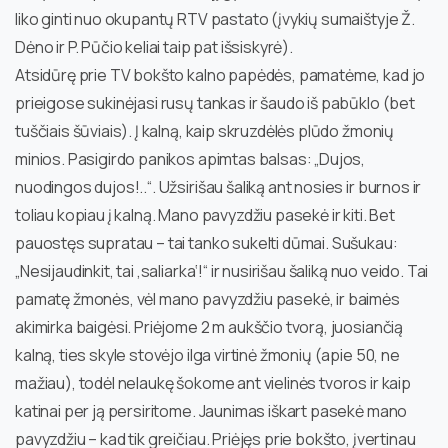
liko ginti nuo okupantų RTV pastato (įvykių sumaištyje Ž.
Dėno ir P. Pūčio keliai taip pat išsiskyrė).
Atsidūrę prie TV bokšto kalno papėdės, pamatėme, kad jo
prieigose sukinėjasi rusų tankas ir šaudo iš pabūklo (bet
tuščiais šūviais). Į kalną, kaip skruzdėlės plūdo žmonių
minios. Pasigirdo panikos apimtas balsas: „Dujos,
nuodingos dujos!..“. Užsirišau šaliką ant nosies ir burnos ir
toliau kopiau į kalną. Mano pavyzdžiu pasekė ir kiti. Bet
pauostęs supratau – tai tanko sukelti dūmai. Sušukau:
„Nesijaudinkit, tai ‚saliarka‘!“ ir nusirišau šaliką nuo veido. Tai
pamatę žmonės, vėl mano pavyzdžiu pasekė, ir baimės
akimirka baigėsi. Priėjome 2 m aukščio tvorą, juosiančią
kalną, ties skyle stovėjo ilga virtinė žmonių (apie 50, ne
mažiau), todėl nelaukę šokome ant vielinės tvoros ir kaip
katinai per ją persiritome. Jaunimas iškart pasekė mano
pavyzdžiu – kad tik greičiau. Priėjęs prie bokšto, įvertinau