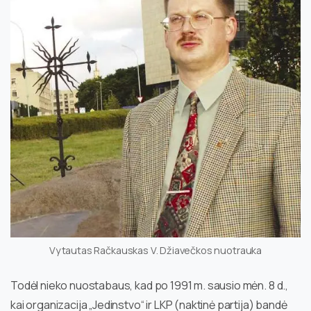
Vytautas Račkauskas V. Džiavečkos nuotrauka
Todėl nieko nuostabaus, kad po 1991 m. sausio mėn. 8 d.,
kai organizacija „Jedinstvo“ ir LKP (naktinė partija) bandė