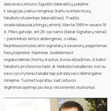
dalyvavau Lietuvos Sąjudžio žaliaraiščių judėjime
ir saugojau įvairius renginius (kartu su kitais mūsų
fakulteto studentais žaliaraiščiais). Pradžia
visada labiausiai įstringa į atmintį. Man tai 1989 m vasario 16
d., Pilies gatvėje, ant 26-ojo namo (dabar Signatarų namai)
– paminklinės lentos atidengimas, o vėliau
Nepriklausomybės akto signatarų ir savanorių pagerbimas
Rasų kapinėse. Kapinėse, budėdamas ir
reguliuodamas žmonių srautus, buvau atpažintas „iš balso“
fakulteto profesorės habil. dr. Meilutės Kabailienės, kuri su
savo vyru Vyteniu Kabaila taip pat dalyvavo iškilmingame
minėjime. Tuomet supratau, kad Lietuvos
atgimimas apėmęs jau visus visuomenės sluoksnius.