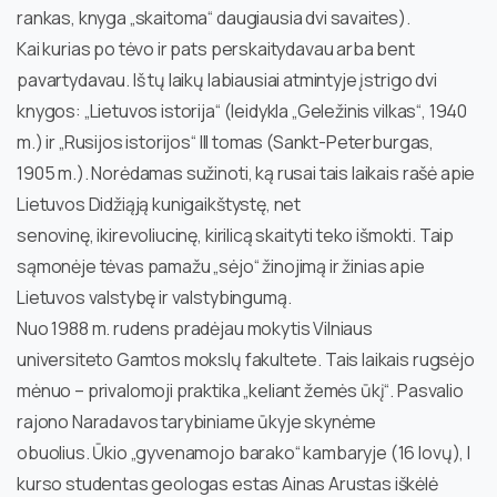
rankas, knyga „skaitoma“ daugiausia dvi savaites).
Kai kurias po tėvo ir pats perskaitydavau arba bent
pavartydavau. Iš tų laikų labiausiai atmintyje įstrigo dvi
knygos: „Lietuvos istorija“ (leidykla „Geležinis vilkas“, 1940
m.) ir „Rusijos istorijos“ III tomas (Sankt-Peterburgas,
1905 m.). Norėdamas sužinoti, ką rusai tais laikais rašė apie
Lietuvos Didžiąją kunigaikštystę, net
senovinę, ikirevoliucinę, kirilicą skaityti teko išmokti. Taip
sąmonėje tėvas pamažu „sėjo“ žinojimą ir žinias apie
Lietuvos valstybę ir valstybingumą.
Nuo 1988 m. rudens pradėjau mokytis Vilniaus
universiteto Gamtos mokslų fakultete. Tais laikais rugsėjo
mėnuo – privalomoji praktika „keliant žemės ūkį“. Pasvalio
rajono Naradavos tarybiniame ūkyje skynėme
obuolius. Ūkio „gyvenamojo barako“ kambaryje (16 lovų), I
kurso studentas geologas estas Ainas Arustas iškėlė