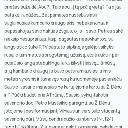
priešas sužeidė. Abu?.. Taip abu… Į tą pačią vietą? Taip jau
pataikė, rupūžės… Bet pamatęs nustebusias ir
suglumusias kambario draugo akis, nebekankinau ir
papasakojau savo nakties žygius, o jis – savo. Petras sakė
niekaip nesuprantąs, kaip, pagautas neapykantos, su
lango stiklo šuke RTV pastato laiptinėje galėjo vaikytis
rusą, o tam metus sprogstamąjį užtaisą, atsitraukti ir per
pusrūsio langą stebuklingai laiku išlysti į laisvę… Iš mūsų
trijų kambario draugų jis buvo pats ramiausias, trimis
metais vyresnis ir tarnavęs rusų kariuomenėje pasieniečiu.
Sausio-vasario mėnesiais ne kartą ėjome kartu su Ž. Dėnu
ir P. Pūčiu budėti prie AT rūmų. Sausio įvykių įtakoti ir
savanorio doc. Petro Musteikio paraginti, su Ž. Dėnu
įstojome į besiformuojantį Vilniaus universiteto studentų
savanorių būrį. Mūsų bendrabučio kambarys (Nr. 124)
tapo būrio štabu (čia, dieną ar naktį, pirmiausia belsdavosi