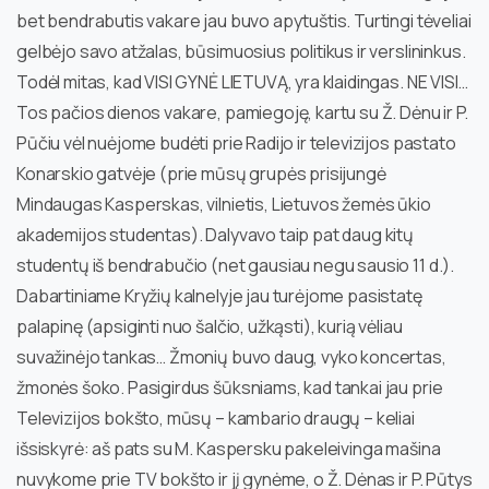
bet bendrabutis vakare jau buvo apytuštis. Turtingi tėveliai
gelbėjo savo atžalas, būsimuosius politikus ir verslininkus.
Todėl mitas, kad VISI GYNĖ LIETUVĄ, yra klaidingas. NE VISI…
Tos pačios dienos vakare, pamiegoję, kartu su Ž. Dėnu ir P.
Pūčiu vėl nuėjome budėti prie Radijo ir televizijos pastato
Konarskio gatvėje (prie mūsų grupės prisijungė
Mindaugas Kasperskas, vilnietis, Lietuvos žemės ūkio
akademijos studentas). Dalyvavo taip pat daug kitų
studentų iš bendrabučio (net gausiau negu sausio 11 d.).
Dabartiniame Kryžių kalnelyje jau turėjome pasistatę
palapinę (apsiginti nuo šalčio, užkąsti), kurią vėliau
suvažinėjo tankas… Žmonių buvo daug, vyko koncertas,
žmonės šoko. Pasigirdus šūksniams, kad tankai jau prie
Televizijos bokšto, mūsų – kambario draugų – keliai
išsiskyrė: aš pats su M. Kaspersku pakeleivinga mašina
nuvykome prie TV bokšto ir jį gynėme, o Ž. Dėnas ir P. Pūtys