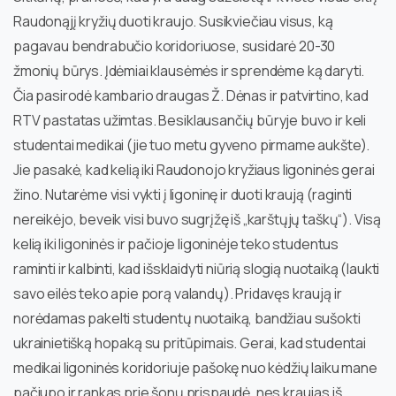
Raudonąjį kryžių duoti kraujo. Susikviečiau visus, ką
pagavau bendrabučio koridoriuose, susidarė 20-30
žmonių būrys. Įdėmiai klausėmės ir sprendėme ką daryti.
Čia pasirodė kambario draugas Ž. Dėnas ir patvirtino, kad
RTV pastatas užimtas. Besiklausančių būryje buvo ir keli
studentai medikai (jie tuo metu gyveno pirmame aukšte).
Jie pasakė, kad kelią iki Raudonojo kryžiaus ligoninės gerai
žino. Nutarėme visi vykti į ligoninę ir duoti kraują (raginti
nereikėjo, beveik visi buvo sugrįžę iš „karštųjų taškų“). Visą
kelią iki ligoninės ir pačioje ligoninėje teko studentus
raminti ir kalbinti, kad išsklaidyti niūrią slogią nuotaiką (laukti
savo eilės teko apie porą valandų). Pridavęs kraują ir
norėdamas pakelti studentų nuotaiką, bandžiau sušokti
ukrainietišką hopaką su pritūpimais. Gerai, kad studentai
medikai ligoninės koridoriuje pašokę nuo kėdžių laiku mane
pačiupo ir rankas prie šonų prispaudė, nes kraujas iš