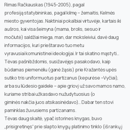
Rimas Račkauskas (1945-2005), pagal
profesiją statybininkas, pagal kilmę – žemaitis, Kelmės
miesto gyventojas. Naktiniai pokalbiai virtuvėje, kartais iki
aušros, kai visa šeimyna (mama, brolis, sesuo ir
močiutė) saldžiai miega, man, dar moksleiviui, davė daug
informacijos, kuri prieštaravo tuo metu
vyravusiai komunistinei ideologijai. Ir tai skatino mąstyti…
Tėvas pašnibždomis, susižavėjęs pasakodavo, kaip
būdamas piemenėliu (ganė žąsis) prie Kražantės upės
sutiko tris uniformuotus partizanus (kepurėse –Vyčiai),
arba su liūdesio gaidele – apie griovį už savo mamos namo,
kuriame stribai užkasdavo nužudytuosius (o
giminės nakčia juos atsikasinėdavo)… Dabar ten stovi
paminklas žuvusiems partizanams.
Tėvas daug skaitė, ypač istorines knygas, buvo
„prisigretinęs“ prie slapto knygų platinimo tinklo (iš rankų į