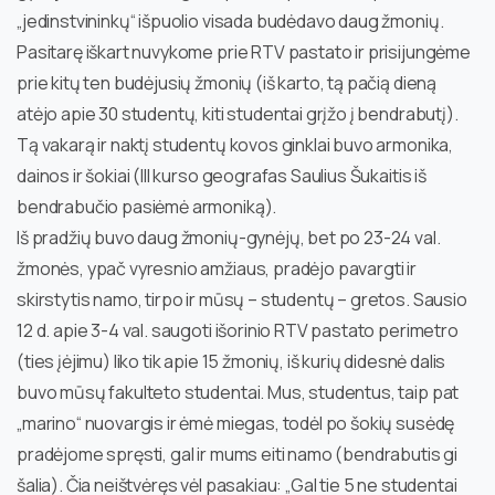
„jedinstvininkų“ išpuolio visada budėdavo daug žmonių.
Pasitarę iškart nuvykome prie RTV pastato ir prisijungėme
prie kitų ten budėjusių žmonių (iš karto, tą pačią dieną
atėjo apie 30 studentų, kiti studentai grįžo į bendrabutį).
Tą vakarą ir naktį studentų kovos ginklai buvo armonika,
dainos ir šokiai (III kurso geografas Saulius Šukaitis iš
bendrabučio pasiėmė armoniką).
Iš pradžių buvo daug žmonių-gynėjų, bet po 23-24 val.
žmonės, ypač vyresnio amžiaus, pradėjo pavargti ir
skirstytis namo, tirpo ir mūsų – studentų – gretos. Sausio
12 d. apie 3-4 val. saugoti išorinio RTV pastato perimetro
(ties įėjimu) liko tik apie 15 žmonių, iš kurių didesnė dalis
buvo mūsų fakulteto studentai. Mus, studentus, taip pat
„marino“ nuovargis ir ėmė miegas, todėl po šokių susėdę
pradėjome spręsti, gal ir mums eiti namo (bendrabutis gi
šalia). Čia neištvėręs vėl pasakiau: „Gal tie 5 ne studentai