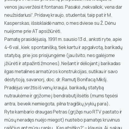
venos jau veržėsi it fontanas. Pasakė „nekvailiok, vena dar
neužsidariusi“. Pridavę kraujo, studentai, taip pat ir M.
Kasperskas, išsisklaidė namo, o mes dviese su Ž. Dėnu
nuėjome prie AT apsižiūrėti.
Pamatę prasidėjusią, 1991 m. sausio 13 d., anksti ryte, apie
4-6 val., kiek spontanišką, tiek kartu ir apgalvotą, barikadų
statybą, prie jos prisijungėme (jau švito, nes galėjome
įžiūrėti ir atpažinti žmones). Nešant ir dėliojant į barikadas
ilgas metalines armatūros konstrukcijas, sutikau ir savo
dėstytoją, savanorį, doc. dr. Ramutį Bonifacą Mikšį.
Pradėjus veržtis iš venų kraujui, barikadų statybą
nutraukėme ir grįžome į bendrabutį ilsėtis (mums tęsėsi
antra, beveik nemiegota, pilna tragiškų įvykių para).
Ryte kambario draugas Petras (grįžęs nuo RTV pastato ir
mūsų neradęs nuėjo miegot) nustebo pamatęs kruvinus
raiščius ant mūsų rankų. „Kas atsitiko?“ – klausia. Ai, sakau,