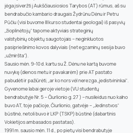
jėga įsiveržti į Aukščiausiosios Tarybos (AT) rūmus, aš su
bendrabučio kambario draugais Žydrūnu Dėnu ir Petru
Pūčiu (visi buvome III kurso studentai geologai) iš pasyvių
„žioplinėtojų“ tapome aktyviais strateginių
valstybinių objektų saugotojais – neginkluotos
pasipriešinimo kovos dalyviais (net egzaminų sesija buvo
„užmiršta“).
Sausio mėn. 9-10 d. kartu su Ž. Dėnu ne kartą buvome
nuvykę (dienos metu ir pavakarėm) prie AT pastato
pabudėti ir pažiūrėti, „ar ko nors vėl nerezga „jedistvininkai“.
Gyvenome labai geroje vietoje (VU studentų
bendrabutyje Nr. 5 – Čiurlionio g. 27 ) – nusileidus nuo kalno
buvo AT, toje pačioje, Čiurlionio, gatvėje – „Jedinstvos“
būstinė, netoli buvo ir LKP (TSKP) būstinė (dabartinis
Vokietijos ambasados pastatas).
1991 m. sausio mėn. 11 d., po pietų visi bendrabutyje