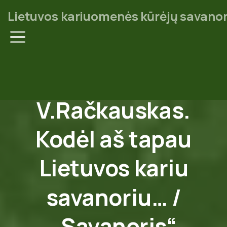
Lietuvos kariuomenės kūrėjų savanor
V.Račkauskas.
Kodėl
aš
tapau
Lietuvos
kariu
savanoriu…
/
„Savanoris“