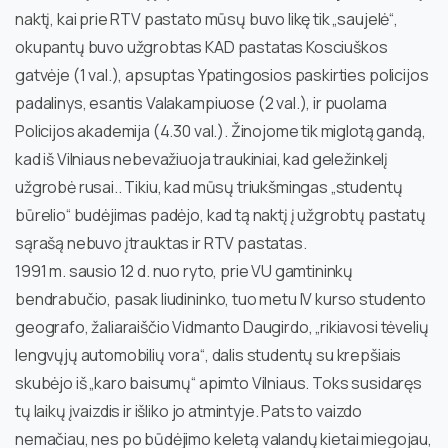
naktį, kai prie RTV pastato mūsų buvo likę tik „saujelė“,
okupantų buvo užgrobtas KAD pastatas Kosciuškos
gatvėje (1 val.), apsuptas Ypatingosios paskirties policijos
padalinys, esantis Valakampiuose (2 val.), ir puolama
Policijos akademija (4.30 val.). Žinojome tik miglotą gandą,
kad iš Vilniaus nebevažiuoja traukiniai, kad geležinkelį
užgrobė rusai.. Tikiu, kad mūsų triukšmingas „studentų
būrelio“ budėjimas padėjo, kad tą naktį į užgrobtų pastatų
sąrašą nebuvo įtrauktas ir RTV pastatas.
1991 m. sausio 12 d. nuo ryto, prie VU gamtininkų
bendrabučio, pasak liudininko, tuo metu IV kurso studento
geografo, žaliaraiščio Vidmanto Daugirdo, „rikiavosi tėvelių
lengvųjų automobilių vora“, dalis studentų su krepšiais
skubėjo iš „karo baisumų“ apimto Vilniaus. Toks susidaręs
tų laikų įvaizdis ir išliko jo atmintyje. Pats to vaizdo
nemačiau, nes po būdėjimo keletą valandų kietai miegojau,