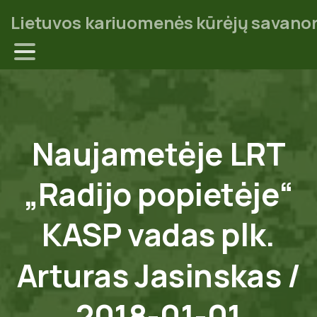
Lietuvos kariuomenės kūrėjų savanor
Naujametėje
LRT
„Radijo
popietėje“
KASP
vadas
plk.
Arturas
Jasinskas
/
2018-01-01