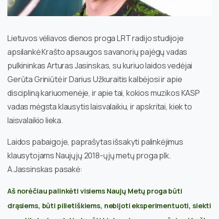
Lietuvos vėliavos dienos proga LRT radijo studijoje
apsilankė Krašto apsaugos savanorių pajėgų vadas
pulkininkas Arturas Jasinskas, su kuriuo laidos vedėjai
Gerūta Griniūtė ir Darius Užkuraitis kalbėjosi ir apie
discipliną kariuomenėje, ir apie tai, kokios muzikos KASP
vadas mėgsta klausytis laisvalaikiu, ir apskritai, kiek to
laisvalaikio lieka.
Laidos pabaigoje, paprašytas išsakyti palinkėjimus
klausytojams Naujųjų 2018-ųjų metų proga plk.
A.Jassinskas pasakė:
Aš norėčiau palinkėti visiems Naujų Metų proga būti
drąsiems, būti pilietiškiems, nebijoti eksperimentuoti, siekti