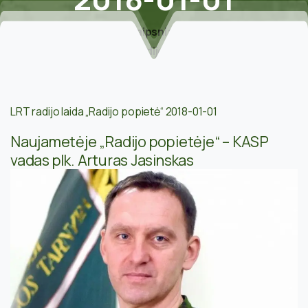
Home
Straipsniai apie narius
Naujametėje LRT „Radijo popietėje“ KASP vadas
plk. Arturas Jasinskas / 2018-01-01
LRT radijo laida „Radijo popietė“ 2018-01-01
Naujametėje „Radijo popietėje“ – KASP
vadas plk. Arturas Jasinskas