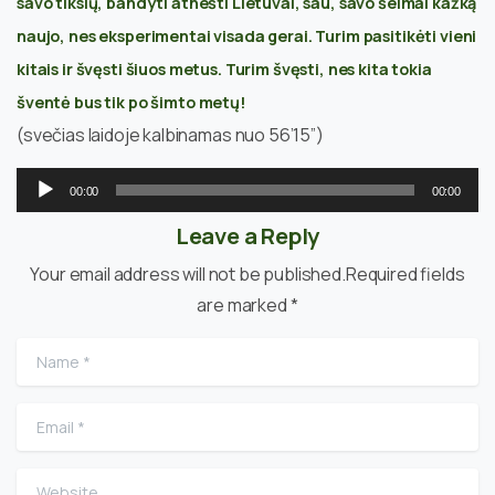
savo tikslų, bandyti atnešti Lietuvai, sau, savo šeimai kažką
naujo, nes eksperimentai visada gerai. Turim pasitikėti vieni
kitais ir švęsti šiuos metus. Turim švęsti, nes kita tokia
šventė bus tik po šimto metų!
(svečias laidoje kalbinamas nuo 56’15”)
Audio
00:00
00:00
grotuvas
Leave a Reply
Your email address will not be published.Required fields
are marked *
Name
*
Email
*
Website