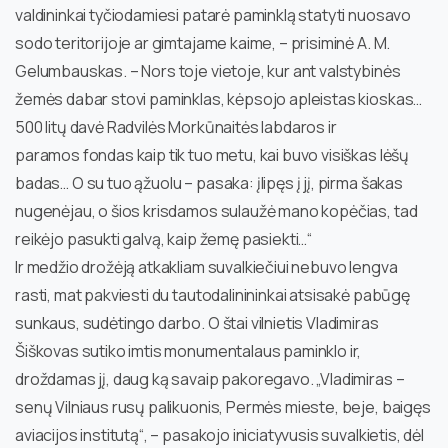
valdininkai tyčiodamiesi patarė paminklą statyti nuosavo
sodo teritorijoje ar gimtajame kaime, – prisiminė A. M.
Gelumbauskas. – Nors toje vietoje, kur ant valstybinės
žemės dabar stovi paminklas, kėpsojo apleistas kioskas…
500 litų davė Radvilės Morkūnaitės labdaros ir
paramos fondas kaip tik tuo metu, kai buvo visiškas lėšų
badas… O su tuo ąžuolu – pasaka: įlipęs į jį, pirma šakas
nugenėjau, o šios krisdamos sulaužė mano kopėčias, tad
reikėjo pasukti galvą, kaip žemę pasiekti…“
Ir medžio drožėją atkakliam suvalkiečiui nebuvo lengva
rasti, mat pakviesti du tautodalinininkai atsisakė pabūgę
sunkaus, sudėtingo darbo. O štai vilnietis Vladimiras
Šiškovas sutiko imtis monumentalaus paminklo ir,
droždamas jį, daug ką savaip pakoregavo. „Vladimiras –
senų Vilniaus rusų palikuonis, Permės mieste, beje, baigęs
aviacijos institutą“, – pasakojo iniciatyvusis suvalkietis, dėl