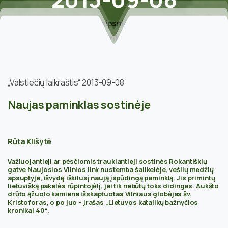
Home
Straipsniai apie narius
R.Klišytė. Naujas paminklas sostinėje/„Valstiečių
laikraštis“ 2013-09-08
„Valstiečių laikraštis“ 2013-09-08
Naujas paminklas sostinėje
Rūta Klišytė
Važiuojantieji ar pėsčiomis traukiantieji sostinės Rokantiškių
gatve Naujosios Vilnios link nustemba šalikelėje, vešlių medžių
apsuptyje, išvydę iškilusį naują įspūdingą paminklą. Jis primintų
lietuvišką pakelės rūpintojėlį, jei tik nebūtų toks didingas. Aukšto
drūto ąžuolo kamiene išskaptuotas Vilniaus globėjas šv.
Kristoforas, o po juo – įrašas „Lietuvos katalikų bažnyčios
kronikai 40“.