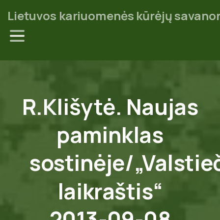
Lietuvos kariuomenės kūrėjų savanor
R.Klišytė.
Naujas
paminklas
sostinėje/„Valstie
laikraštis“
2013-09-08