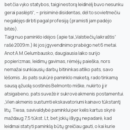
bet čia vyko statybos, taigi nestorą leidinėlį buvo nesunku
gerai paslėpti“, – prisiminė disidentas, dėl to sovietmečiu
negalėjęs dirbti pagal profesiją (pramisti jam padėjo
bitės).
Taigi nuo paminklo idėjos (apie tai „Valstiečių laikraštis“
rašė 2009 m.) iki jos įgyvendinimo prabėgo net 6 metai.
Anot A.M.Gelumbausko, daugiausia laiko surijo
popierizmas, leidimų gavimas, rėmėjų paieška, nors
nemažai sunkiausių darbų bitininkas atliko pats, savo
lėšomis. Jis pats sukūrė paminklo maketą, rado tinkamą
sausą ąžuolą sostinės Belmonto miške, nukirto jį ir
atsigabeno, pats suvežė ir sukrovė akmenis postamentui.
„Vien akmenis sustumti ekskavatoriumi kainavo tūkstantį
litų. Tiesa, savivaldybė paminklui per kelis kartus skyrė
maždaug 7,5 tūkst. Lt, bet jokių išlygų nepadarė, kad
leidimai statyti paminklą būtų greičiau gauti, o kai kurie