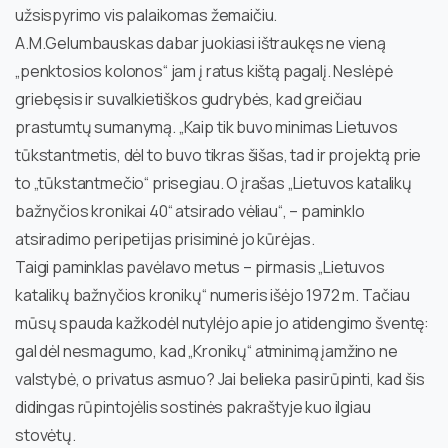
užsispyrimo vis palaikomas žemaičiu.
A.M.Gelumbauskas dabar juokiasi ištraukęs ne vieną
„penktosios kolonos“ jam į ratus kištą pagalį. Neslėpė
griebęsis ir suvalkietiškos gudrybės, kad greičiau
prastumtų sumanymą. „Kaip tik buvo minimas Lietuvos
tūkstantmetis, dėl to buvo tikras šišas, tad ir projektą prie
to „tūkstantmečio“ prisegiau. O įrašas „Lietuvos katalikų
bažnyčios kronikai 40“ atsirado vėliau“, – paminklo
atsiradimo peripetijas prisiminė jo kūrėjas.
Taigi paminklas pavėlavo metus – pirmasis „Lietuvos
katalikų bažnyčios kronikų“ numeris išėjo 1972 m. Tačiau
mūsų spauda kažkodėl nutylėjo apie jo atidengimo šventę:
gal dėl nesmagumo, kad „Kronikų“ atminimą įamžino ne
valstybė, o privatus asmuo? Jai belieka pasirūpinti, kad šis
didingas rūpintojėlis sostinės pakraštyje kuo ilgiau
stovėtų.