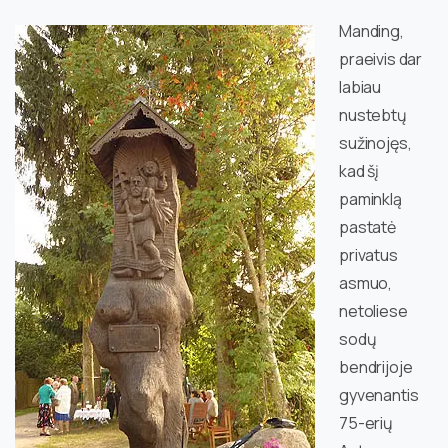
Manding,
praeivis dar
labiau
nustebtų
sužinojęs,
kad šį
paminklą
pastatė
privatus
asmuo,
netoliese
sodų
bendrijoje
gyvenantis
75-erių