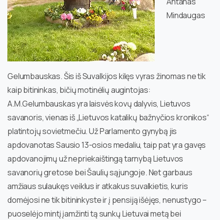
Antanas
Mindaugas
Gelumbauskas. Šis iš Suvalkijos kilęs vyras žinomas ne tik
kaip bitininkas, bičių motinėlių augintojas:
A.M.Gelumbauskas yra laisvės kovų dalyvis, Lietuvos
savanoris, vienas iš „Lietuvos katalikų bažnyčios kronikos“
platintojų sovietmečiu. Už Parlamento gynybą jis
apdovanotas Sausio 13-osios medaliu, taip pat yra gavęs
apdovanojimų už nepriekaištingą tarnybą Lietuvos
savanorių gretose bei Šaulių sąjungoje. Net garbaus
amžiaus sulaukęs veiklus ir atkakus suvalkietis, kuris
domėjosi ne tik bitininkyste ir į pensiją išėjęs, nenustygo –
puoselėjo mintį įamžinti tą sunkų Lietuvai metą bei