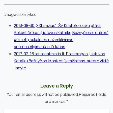
Daugiau skaitykite:
2013-08-30 „XXI amžius“: Šv. Kristoforo skulptūra
Rokantiškėse. „Lietuvos Katalikų Bažnyčios kronikos“
40 metų sukakties paženklinimas,
autorius Algimantas Zolubas
2017-02-16 tautosatmintis.lt: Prasmingas „Lietuvos
Katalikų Bažnyčios kronikos“ įamžinimas, autorė Viktė
Jacytė
Leave a Reply
Your email address will not be published.Required fields
are marked *
Name
*