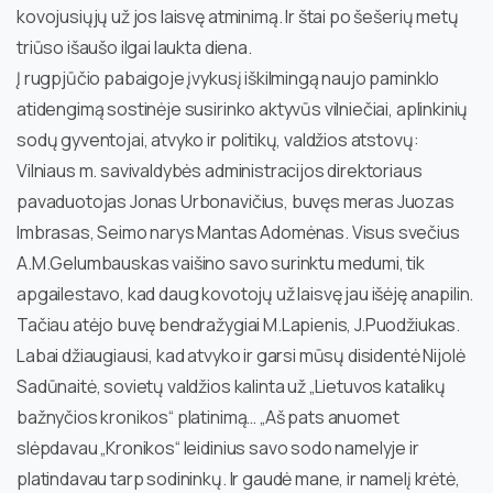
kovojusiųjų už jos laisvę atminimą. Ir štai po šešerių metų
triūso išaušo ilgai laukta diena.
Į rugpjūčio pabaigoje įvykusį iškilmingą naujo paminklo
atidengimą sostinėje susirinko aktyvūs vilniečiai, aplinkinių
sodų gyventojai, atvyko ir politikų, valdžios atstovų:
Vilniaus m. savivaldybės administracijos direktoriaus
pavaduotojas Jonas Urbonavičius, buvęs meras Juozas
Imbrasas, Seimo narys Mantas Adomėnas. Visus svečius
A.M.Gelumbauskas vaišino savo surinktu medumi, tik
apgailestavo, kad daug kovotojų už laisvę jau išėję anapilin.
Tačiau atėjo buvę bendražygiai M.Lapienis, J.Puodžiukas.
Labai džiaugiausi, kad atvyko ir garsi mūsų disidentė Nijolė
Sadūnaitė, sovietų valdžios kalinta už „Lietuvos katalikų
bažnyčios kronikos“ platinimą… „Aš pats anuomet
slėpdavau „Kronikos“ leidinius savo sodo namelyje ir
platindavau tarp sodininkų. Ir gaudė mane, ir namelį krėtė,