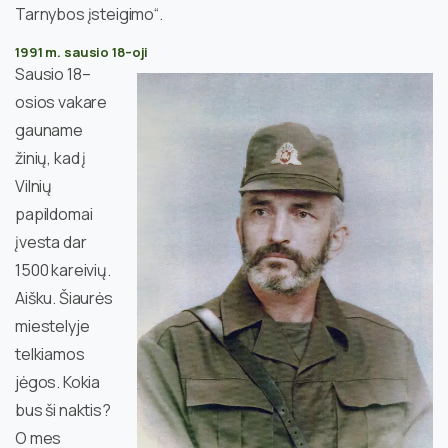
Tarnybos įsteigimo“.
1991 m. sausio 18–oji
Sausio 18–
osios vakare
gauname
žinių, kad į
Vilnių
papildomai
įvesta dar
1500 kareivių.
Aišku. Šiaurės
miestelyje
telkiamos
jėgos. Kokia
bus ši naktis?
O mes