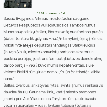
1991 m. sausio 8 d.
Sausio 8–ąją mes, Vilniaus miesto šauliai, saugome
Lietuvos Respublikos Aukščiausiosios Tarybos rūmus.
Mums saugoti skyrė rūmų išorės ruožą nuo fontano pusės
(dabar ten tėra tik gėlynas –
red.)
ir tarnybinį įėjimą į rūmus.
Anksti ryte atėjęs deputatas Mindaugas Stakvilevičius
(buvęs Šiaulių miesto komunistų partijos sekretorius,
paskiau perėjęs į jos transformuotą Lietuvos demokratinę
darbo partiją –
red.)
buvo mumis nepatenkintas, siūlė
visiems išeiti iš rūmų ir eiti namo: „Ko jūs čia trinatės, eikite
namo“.
Šaltas, žvarbus, ankstyvas rytas, švinta. Į rūmus renkasi vis
daugiau šaulių. Gauname žinių, kad iš miesto pramonės
įmonių prie Aukščiausiosios Tarybos rūmų autobusais
vežami rusakalbiai – rusai, lenkai ir tuteišiai (tuteišais