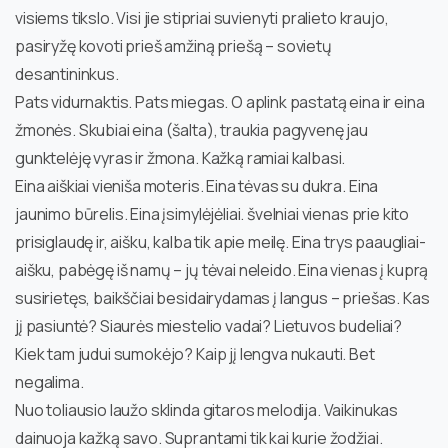
visiems tikslo. Visi jie stipriai suvienyti pralieto kraujo,
pasiryžę kovoti prieš amžiną priešą – sovietų
desantininkus.
Pats vidurnaktis. Pats miegas. O aplink pastatą eina ir eina
žmonės. Skubiai eina (šalta), traukia pagyvenę jau
gunktelėję vyras ir žmona. Kažką ramiai kalbasi.
Eina aiškiai vieniša moteris. Eina tėvas su dukra. Eina
jaunimo būrelis. Eina įsimylėjėliai. švelniai vienas prie kito
prisiglaudę ir, aišku, kalba tik apie meilę. Eina trys paaugliai-
aišku, pabėgę iš namų – jų tėvai neleido. Eina vienas į kuprą
susirietęs, baikščiai besidairydamas į langus – priešas. Kas
jį pasiuntė? Siaurės miestelio vadai? Lietuvos budeliai?
Kiek tam judui sumokėjo? Kaip jį lengva nukauti. Bet
negalima.
Nuo toliausio laužo sklinda gitaros melodija. Vaikinukas
dainuoja kažką savo. Suprantami tik kai kurie žodžiai.