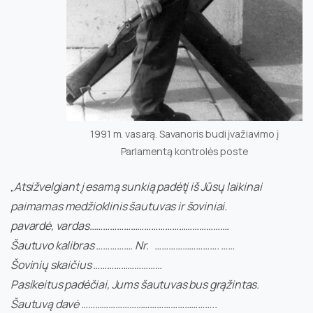
1991 m. vasarą. Savanoris budi įvažiavimo į
Parlamentą kontrolės poste
„
Atsižvelgiant į esamą sunkią padėtį iš Jūsų laikinai
paimamas medžioklinis šautuvas ir šoviniai.
pavardė, vardas…………………………………………………….
Šautuvo kalibras ……………. Nr. ………………………. ……
Šovinių skaičius …………………………
Pasikeitus padėčiai, Jums šautuvas bus grąžintas.
Šautuvą davė …………………………………………………..