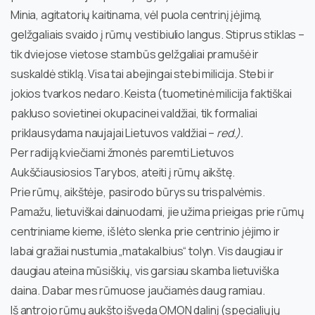
Minia, agitatorių kaitinama, vėl puola centrinį įėjimą,
gelžgaliais svaido į rūmų vestibiulio langus. Stiprus stiklas –
tik dviejose vietose stambūs gelžgaliai pramušė ir
suskaldė stiklą. Visa tai abejingai stebi milicija. Stebi ir
jokios tvarkos nedaro. Keista (tuometinė milicija faktiškai
pakluso sovietinei okupacinei valdžiai, tik formaliai
priklausydama naujajai Lietuvos valdžiai –
red.).
Per radiją kviečiami žmonės paremti Lietuvos
Aukščiausiosios Tarybos, ateiti į rūmų aikštę.
Prie rūmų, aikštėje, pasirodo būrys su trispalvėmis.
Pamažu, lietuviškai dainuodami, jie užima prieigas prie rūmų
centriniame kieme, iš lėto slenka prie centrinio įėjimo ir
labai gražiai nustumia „matakalbius“ tolyn. Vis daugiau ir
daugiau ateina mūsiškių, vis garsiau skamba lietuviška
daina. Dabar mes rūmuose jaučiamės daug ramiau.
Iš antrojo rūmų aukšto išveda OMON dalinį (specialiųjų