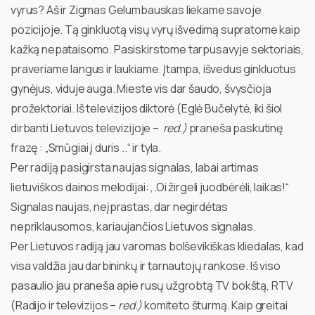
vyrus? Aš ir Zigmas Gelumbauskas liekame savoje
pozicijoje. Tą ginkluotą visų vyrų išvedimą supratome kaip
kažką nepataisomo. Pasiskirstome tarpusavyje sektoriais,
praveriame langus ir laukiame. Įtampa, išvedus ginkluotus
gynėjus, viduje auga. Mieste vis dar šaudo, švysčioja
prožektoriai. Iš televizijos diktorė (Eglė Bučelytė, iki šiol
dirbanti Lietuvos televizijoje –
red.)
praneša paskutinę
frazę : „Smūgiai į duris ..“ ir tyla.
Per radiją pasigirsta naujas signalas, labai artimas
lietuviškos dainos melodijai: ,.Oi žirgeli juodbėrėli, laikas!“
Signalas naujas, neįprastas, dar negirdėtas
nepriklausomos, kariaujančios Lietuvos signalas.
Per Lietuvos radiją jau varomas bolševikiškas kliedalas, kad
visa valdžia jau darbininkų ir tarnautojų rankose. Iš viso
pasaulio jau praneša apie rusų užgrobtą TV bokštą, RTV
(Radijo ir televizijos –
red.)
komiteto šturmą. Kaip greitai