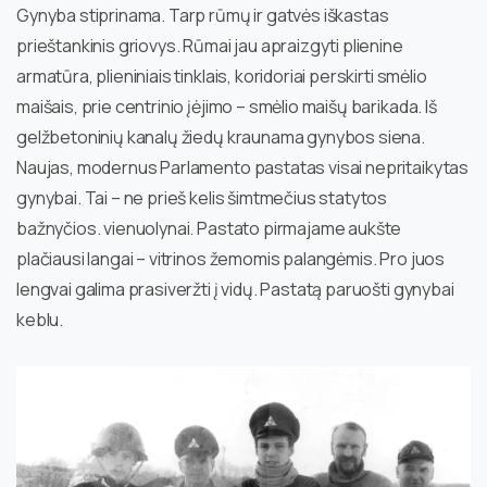
Gynyba stiprinama. Tarp rūmų ir gatvės iškastas
prieštankinis griovys. Rūmai jau apraizgyti plienine
armatūra, plieniniais tinklais, koridoriai perskirti smėlio
maišais, prie centrinio įėjimo – smėlio maišų barikada. Iš
gelžbetoninių kanalų žiedų kraunama gynybos siena.
Naujas, modernus Parlamento pastatas visai nepritaikytas
gynybai. Tai – ne prieš kelis šimtmečius statytos
bažnyčios. vienuolynai. Pastato pirmajame aukšte
plačiausi langai – vitrinos žemomis palangėmis. Pro juos
lengvai galima prasiveržti į vidų. Pastatą paruošti gynybai
keblu.