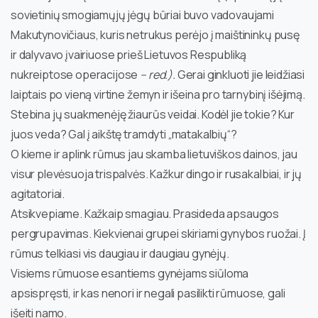
sovietinių smogiamųjų jėgų būriai buvo vadovaujami
Makutynovičiaus, kuris netrukus perėjo į maištininkų pusę
ir dalyvavo įvairiuose prieš Lietuvos Respubliką
nukreiptose operacijose
– red.).
Gerai ginkluoti jie leidžiasi
laiptais po vieną virtine žemyn ir išeina pro tarnybinį išėjimą.
Stebina jų suakmenėję žiaurūs veidai. Kodėl jie tokie? Kur
juos veda? Gal į aikštę tramdyti „matakalbių“?
O kieme ir aplink rūmus jau skamba lietuviškos dainos, jau
visur plevėsuoja trispalvės. Kažkur dingo ir rusakalbiai, ir jų
agitatoriai.
Atsikvepiame. Kažkaip smagiau. Prasideda apsaugos
pergrupavimas. Kiekvienai grupei skiriami gynybos ruožai. Į
rūmus telkiasi vis daugiau ir daugiau gynėjų.
Visiems rūmuose esantiems gynėjams siūloma
apsispręsti, ir kas nenori ir negali pasilikti rūmuose, gali
išeiti namo.