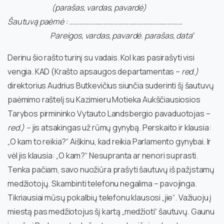
(parašas, vardas, pavardė)
Šautuvą paėmė : ……………………………………………………………
Pareigos, vardas, pavardė. parašas, data
“
Derinu šio rašto turinį su vadais. Kol kas pasirašyti visi
vengia. KAD (Krašto apsaugos departamentas –
red.)
direktorius Audrius Butkevičius siunčia suderinti šį šautuvų
paėmimo raštelį su Kazimieru Motieka Aukščiausiosios
Tarybos pirmininko Vytauto Landsbergio pavaduotojas –
red.) –
jis atsakingas už rūmų gynybą. Perskaito ir klausia:
„O kam to reikia?“ Aiškinu, kad reikia Parlamento gynybai. Ir
vėl jis klausia: „O kam?“ Nesupranta ar nenori suprasti.
Tenka pačiam, savo nuožiūra prašyti šautuvų iš pažįstamų
medžiotojų. Skambinti telefonu negalima – pavojinga.
Tikriausiai mūsų pokalbių telefonu klausosi „jie“. Važiuoju į
miestą pas medžiotojus šį kartą „medžioti“ šautuvų. Gaunu