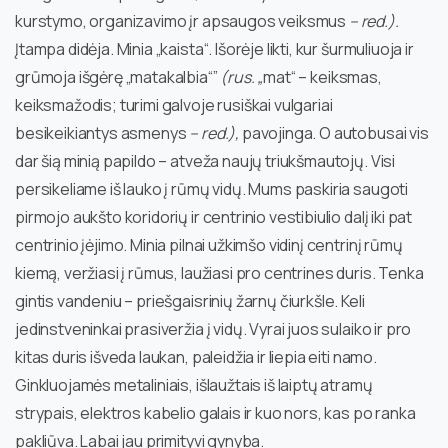
kurstymo, organizavimo įr apsaugos veiksmus
– red.).
Įtampa didėja. Minia „kaista“. Išorėje likti, kur šurmuliuoja ir
grūmoja išgėrę „matakalbia“”
(rus. „
mat“ – keiksmas,
keiksmažodis; turimi galvoje rusiškai vulgariai
besikeikiantys asmenys
– red.),
pavojinga. O autobusai vis
dar šią minią papildo – atveža naujų triukšmautojų. Visi
persikeliame iš lauko į rūmų vidų. Mums paskiria saugoti
pirmojo aukšto koridorių ir centrinio vestibiulio dalį iki pat
centrinio įėjimo. Minia pilnai užkimšo vidinį centrinį rūmų
kiemą, veržiasi į rūmus, laužiasi pro centrines duris. Tenka
gintis vandeniu – priešgaisrinių žarnų čiurkšle. Keli
jedinstveninkai prasiveržia į vidų. Vyrai juos sulaiko ir pro
kitas duris išveda laukan, paleidžia ir liepia eiti namo.
Ginkluojamės metaliniais, išlaužtais iš laiptų atramų
strypais, elektros kabelio galais ir kuo nors, kas po ranka
pakliūva. Labai jau primityvi gynyba.