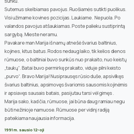
sunku.
Sutemus skelbiamas pavojus. Ruošiamės sutikti puolikus.
Visi užimame kovines pozicijas. Laukiame. Nepuola. Po
valandos pavojus atšaukiamas. Poste palieku sustiprintą
sargybą. Mieste neramu.
Pavakare man Marija iš namų atnešė švarius baltinius,
kojines, kitus batus. Rodos nedaug laiko, tik kelios dienos
rūmuose, o baltiniai buvo sunkūs nuo prakaito, nuo keistų
„taukų“. Batai buvo permirkę prakaito, viduje pilni keisto
„purvo“. Bravo Marija! Nusiprausęs rūsio duše, apsivilkęs
švarius baltinius, apsimovęs švariomis sausomis kojinėmis
ir apsiavęs sausais batais, pasijutau tarsi vėl gimęs .
Marija sako, kad čia, rūmuose, jai būna daug ramiau negu
būti nežinioje namuose. Rūmuose per vidinį radiją
pateikiama naujausia informacija.
1991 m. sausio 12–oji