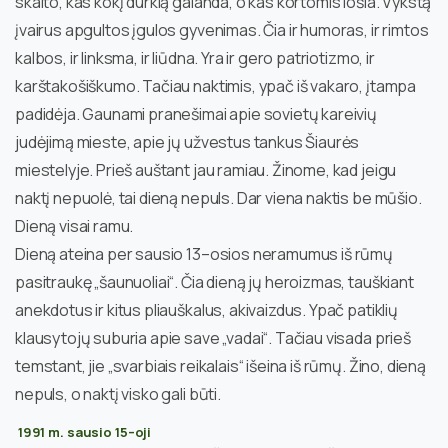
skaito, kas kokį durklą galanda, o kas kortomis lošia. Vykstą
įvairus apgultos įgulos gyvenimas. Čia ir humoras, ir rimtos
kalbos, ir linksma, ir liūdna. Yra ir gero patriotizmo, ir
karštakošiškumo. Tačiau naktimis, ypač iš vakaro, įtampa
padidėja. Gaunami pranešimai apie sovietų kareivių
judėjimą mieste, apie jų užvestus tankus Šiaurės
miestelyje. Prieš auštant jau ramiau. Žinome, kad jeigu
naktį nepuolė, tai dieną nepuls. Dar viena naktis be mūšio.
Dieną visai ramu.
Dieną ateina per sausio 13–osios neramumus iš rūmų
pasitraukę „šaunuoliai“. Čia dieną jų heroizmas, tauškiant
anekdotus ir kitus pliauškalus, akivaizdus. Ypač patiklių
klausytojų suburia apie save „vadai“. Tačiau visada prieš
temstant, jie „svarbiais reikalais“ išeina iš rūmų. Žino, dieną
nepuls, o naktį visko gali būti.
1991 m. sausio 15–oji