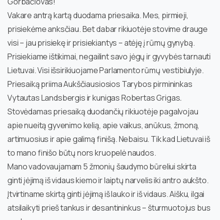
Gorbačiovas!
Vakare antrą kartą duodama priesaika. Mes, pirmieji,
prisiekėme anksčiau. Bet dabar rikiuotėje stovime drauge
visi – jau prisiekę ir prisiekiantys – atėję į rūmų gynybą.
Prisiekiame ištikimai, negailint savo jėgų ir gyvybės tarnauti
Lietuvai. Visi išsirikiuojame Parlamento rūmų vestibiulyje.
Priesaiką priima Aukščiausiosios Tarybos pirmininkas
Vytautas Landsbergis ir kunigas Robertas Grigas
.
Stovėdamas priesaiką duodančių rikiuotėje pagalvojau
apie nueitą gyvenimo kelią, apie vaikus, anūkus, žmoną,
artimuosius ir apie galimą finišą. Nebaisu. Tik kad Lietuvai iš
to mano finišo būtų nors kruopelė naudos.
Mano vadovaujamam 5 žmonių šaudymo būreliui skirta
ginti įėjimą iš vidaus kiemo ir laiptų narvelis iki antro aukšto.
Įtvirtiname skirtą ginti įėjimą iš lauko ir iš vidaus. Aišku, ilgai
atsilaikyti prieš tankus ir desantininkus – šturmuotojus bus