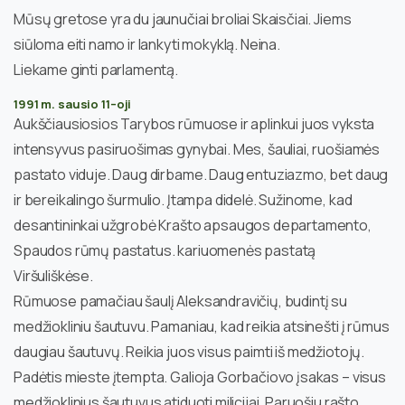
Mūsų gretose yra du jaunučiai broliai Skaisčiai. Jiems
siūloma eiti namo ir lankyti mokyklą. Neina.
Liekame ginti parlamentą.
1991 m. sausio 11–oji
Aukščiausiosios Tarybos rūmuose ir aplinkui juos vyksta
intensyvus pasiruošimas gynybai. Mes, šauliai, ruošiamės
pastato viduje. Daug dirbame. Daug entuziazmo, bet daug
ir bereikalingo šurmulio. Įtampa didelė. Sužinome, kad
desantininkai užgrobė Krašto apsaugos departamento,
Spaudos rūmų pastatus. kariuomenės pastatą
Viršuliškėse.
Rūmuose pamačiau šaulį Aleksandravičių, budintį su
medžiokliniu šautuvu. Pamaniau, kad reikia atsinešti į rūmus
daugiau šautuvų. Reikia juos visus paimti iš medžiotojų.
Padėtis mieste įtempta. Galioja Gorbačiovo įsakas – visus
medžioklinius šautuvus atiduoti milicijai. Paruošiu rašto