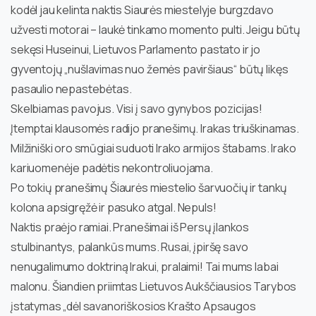
kodėl jau kelinta naktis Siaurės miestelyje burgzdavo
užvesti motorai – laukė tinkamo momento pulti. Jeigu būtų
sekęsi Huseinui, Lietuvos Parlamento pastato ir jo
gyventojų „nušlavimas nuo žemės paviršiaus“ būtų likęs
pasaulio nepastebėtas.
Skelbiamas pavojus. Visi į savo gynybos pozicijas!
Įtemptai klausomės radijo pranešimų. Irakas triuškinamas.
Milžiniški oro smūgiai suduoti Irako armijos štabams. Irako
kariuomenėje padėtis nekontroliuojama.
Po tokių pranešimų Šiaurės miestelio šarvuočių ir tankų
kolona apsigręžė ir pasuko atgal. Nepuls!
Naktis praėjo ramiai. Pranešimai iš Persų įlankos
stulbinantys, palankūs mums. Rusai, įpiršę savo
nenugalimumo doktriną Irakui, pralaimi! Tai mums labai
malonu. Šiandien priimtas Lietuvos Aukščiausios Tarybos
įstatymas „dėl savanoriškosios Krašto Apsaugos