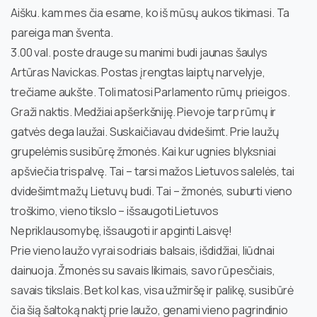
Aišku. kam mes čia esame, ko iš mūsų aukos tikimasi. Ta
pareiga man šventa.
3.00 val. poste drauge su manimi budi jaunas šaulys
Artūras Navickas. Postas įrengtas laiptų narvelyje,
trečiame aukšte. Toli matosi Parlamento rūmų prieigos.
Graži naktis. Medžiai apšerkšniję. Pievoje tarp rūmų ir
gatvės dega laužai. Suskaičiavau dvidešimt. Prie laužų
grupelėmis susibūrę žmonės. Kai kur ugnies blyksniai
apšviečia trispalvę. Tai – tarsi mažos Lietuvos salelės, tai
dvidešimt mažų Lietuvų budi. Tai – žmonės, suburti vieno
troškimo, vieno tikslo – išsaugoti Lietuvos
Nepriklausomybę, išsaugoti ir apginti Laisvę!
Prie vieno laužo vyrai sodriais balsais, išdidžiai, liūdnai
dainuoja. Žmonės su savais likimais, savo rūpesčiais,
savais tikslais. Bet kol kas, visa užmiršę ir palikę, susibūrė
čia šią šaltoką naktį prie laužo, genami vieno pagrindinio