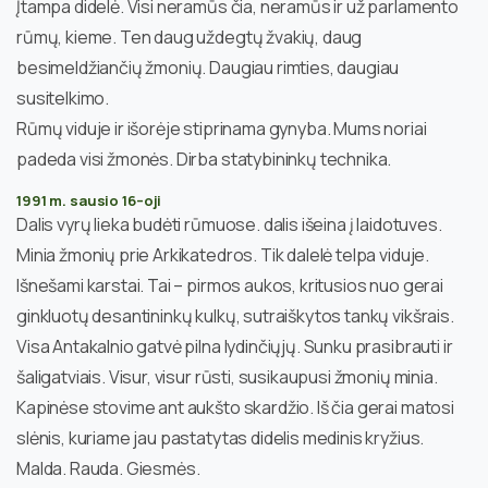
Įtampa didelė. Visi neramūs čia, neramūs ir už parlamento
rūmų, kieme. Ten daug uždegtų žvakių, daug
besimeldžiančių žmonių. Daugiau rimties, daugiau
susitelkimo.
Rūmų viduje ir išorėje stiprinama gynyba. Mums noriai
padeda visi žmonės. Dirba statybininkų technika.
1991 m. sausio 16–oji
Dalis vyrų lieka budėti rūmuose. dalis išeina į laidotuves.
Minia žmonių prie Arkikatedros. Tik dalelė telpa viduje.
Išnešami karstai. Tai – pirmos aukos, kritusios nuo gerai
ginkluotų desantininkų kulkų, sutraiškytos tankų vikšrais.
Visa Antakalnio gatvė pilna lydinčiųjų. Sunku prasibrauti ir
šaligatviais. Visur, visur rūsti, susikaupusi žmonių minia.
Kapinėse stovime ant aukšto skardžio. Iš čia gerai matosi
slėnis, kuriame jau pastatytas didelis medinis kryžius.
Malda. Rauda. Giesmės.