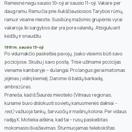
Ramesnė negu sausio 10–oji ar sausio 11–oji. Vakare per
daug ramu. Ramu čia prie Aukščiausiosios Tarybos rūmų,
ramu ir visame mieste. Susibūrę mažomis grupėmis vyrai
vakaroja. Iki sargybos dar yra pora valandų. Atsigulu ant
kėdžių ir snaudžiu.
1991 m. sausio 13–oji
Po vidurnakčio paskelbia pavojų. Įsako visiems būti savo
pozicijose. Skubu į savo postą. Trise užimame pozicijas
viename kambaryje – du langai. Pro langus gerai matomas
įėjimas į vidinį kiemelį. Darome iš baldų barikadą,
ambrazūras.
Praneša, kad iš Šiaurės miestelio (Vilniaus regionas,
kuriame buvo dislokuoti sovietų kariuomenės daliniai
–
red.)
važiuoja tankų, šarvuočių ir mašinų kolona. Per vidaus
radiją K. Motieka aiškina, kad tai – rusų paskelbtas
mokomasis išvažiavimas. Šturmuojamas telebokštas.