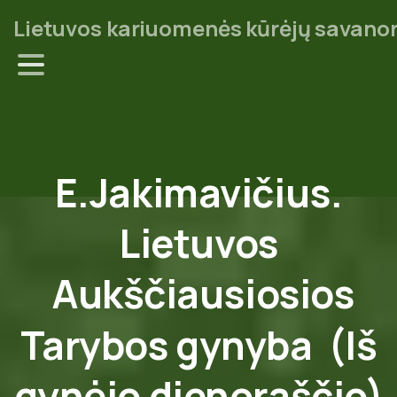
Lietuvos kariuomenės kūrėjų savanor
E.Jakimavičius.
Lietuvos
Aukščiausiosios
Tarybos
gynyba
(Iš
gynėjo
dienoraščio)