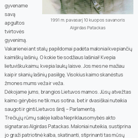
gyvename
savą
1991 m. pavasarį 10 kuopos savanoris
apgultos
Algirdas Patackas
tvirtovės
gyvenimą.
Vakarienei ant stalų papildomai padėta maloniai kvepiančių
kaimiškų lašinių. O kokie tie sodžiaus lašiniai! Kvepia
lietuvišku kaimu, kvepia laukų laisve. Jos mes ne mažiau
kaip ir skanių lašinių pasiilgę. Visokius kaimo skanėstus
žmones mums veža ir veža.
Dėkojame jums, brangios Lietuvos mamos. Jūsų atvežtas
kaimo gėrybės ne tik mus sotina. bet ir dvasiškai nuteikia
saugoti ir ginti Lietuvos širdį – Parlamentą.
Trečiųjų rūmų salėje kalba Nepriklausomybės akto
signataras Algirdas Patackas. Maloniai nuteikia, sustiprina
jo graži patriotinė kalba, skatinanti, stiprinanti tas mūsų