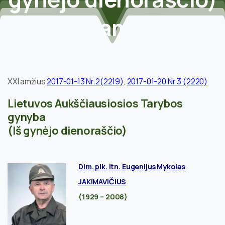
/XXI
amžius
2017-01-13
Nr.2,3
Home
Veikla
Istorinė atmintis
XXI amžius
2017-01-13 Nr.2(2219)
,
2017-01-20 Nr.3 (2220)
Apie 1990 – 1991 m. įvykius
Lietuvos Aukščiausiosios Tarybos
E.Jakimavičius. Lietuvos Aukščiausiosios Tarybos
gynyba
gynyba (Iš gynėjo dienoraščio) /XXI amžius 2017-01-
(Iš gynėjo dienoraščio)
13 Nr.2,3
Dim. plk. ltn. Eugenijus Mykolas
JAKIMAVIČIUS
(1929 – 2008)