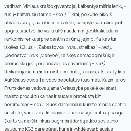
vadinami Vilniaus krašto gyventojai, kalbantys mišria lenkų–
rusų–baltarusių tarme
– red.).
Tikrai, po kurio laiko iš
atvažiavusiųjų autobusu po aikštę pasipylė šurmuliuojanti,
apgirtusi šutvė. Jie visi triukšmaudami ir gestikuliuodami
rankomis renkasi prie centrinio rūmų įėjimo. Kai kas turi
iškėlęs šūkius – „Zabastovka“
(rus. „
streikas“
– red.),
„
Jedinstvo“
(rus. „
vienybė“, reiškęs demagoginį šūkį ir
prorusiškų jėgų organizacijos pavadinimą –
red.).
Reikalauja sumažinti maisto produktų kainas, atsistatydinti
Aukščiausiosios Tarybos deputatus (tuo metu Kazimieros
Prunskienės vadovaujama Vyriausybė pakėlė keliskart
maisto produktų kainas ir sudarė pretekstą kilti
neramumas –
red.). Š
iuos darbininkus kursto minios centre
susitelkę vadeivos. Jie blaivūs. Juos saugo rimta apsauga
(kartu su maištininkais pagrindinį darbą atliko sovietinio
saugumo KGB pareigūnai, kurie ir vykdė svarbiausius