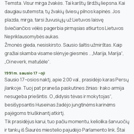
Temsta. Visur mirga žvakės. Tai karštų širdžių liepsna. Kai
daugiau sutemsta, tų žvakių šviesų pilnos kapinės. Jos
plazda, mirga, tarsi žuvusiųjų už Lietuvos laisvę
šviečiančios vėlės pagerbia pirmąsias atkurtos Lietuvos
Nepriklausomybės aukas.
Žmonės gieda, nesiskirsto. Sausio šaltis užmirštas. Kaip
gražiai skamba visame slėnyje giesmės .. „Marija, Marija“,
„Oi neverk, matušėle“.
1991 m. sausio 17 –oji
Sausio 17–osios naktį, apie 2.00 val., prasidėjo karas Persų
įlankoje. Tuoj pat praneša paskutines žinias: Irako armija
nesugeba priešintis. O „didysis tėvas ir mokytojas“,
besišypsantis Huseinas žadėjo jungtinėms karinėms
pajėgoms triuškinantį atkirtį.
Tik prasidėjus karui, tuo pačiu momentu, keliolika šarvuočių
ir tankų iš Šiaurės miestelio pajudėjo Parlamento link. Štai