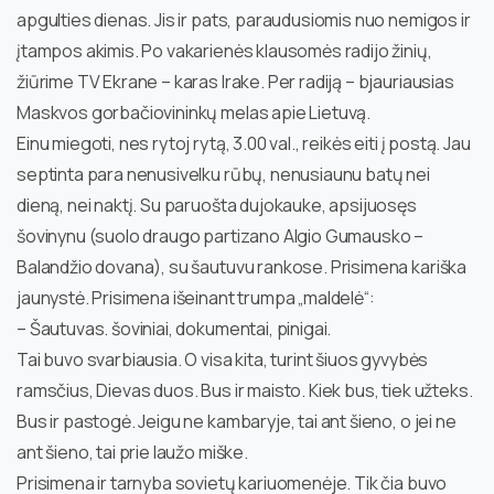
apgulties dienas. Jis ir pats, paraudusiomis nuo nemigos ir
įtampos akimis. Po vakarienės klausomės radijo žinių,
žiūrime TV Ekrane – karas Irake. Per radiją – bjauriausias
Maskvos gorbačiovininkų melas apie Lietuvą.
Einu miegoti, nes rytoj rytą, 3.00 val., reikės eiti į postą. Jau
septinta para nenusivelku rūbų, nenusiaunu batų nei
dieną, nei naktį. Su paruošta dujokauke, apsijuosęs
šovinynu (suolo draugo partizano Algio Gumausko –
Balandžio dovana), su šautuvu rankose. Prisimena kariška
jaunystė. Prisimena išeinant trumpa „maldelė“:
– Šautuvas. šoviniai, dokumentai, pinigai.
Tai buvo svarbiausia. O visa kita, turint šiuos gyvybės
ramsčius, Dievas duos. Bus ir maisto. Kiek bus, tiek užteks.
Bus ir pastogė. Jeigu ne kambaryje, tai ant šieno, o jei ne
ant šieno, tai prie laužo miške.
Prisimena ir tarnyba sovietų kariuomenėje. Tik čia buvo