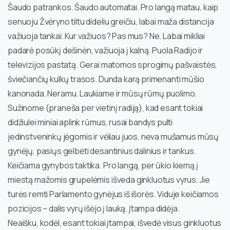
Šaudo patrankos. Šaudo automatai. Pro langą matau, kaip
senuoju Žvėryno tiltu dideliu greičiu, labai maža distancija
važiuoja tankai. Kur važiuos? Pas mus? Ne. Labai mikliai
padarė posūkį dešinėn, važiuoja į kalną. Puola Radijo ir
televizijos pastatą. Gerai matomos sprogimų pašvaistės,
šviečiančių kulkų trasos. Dunda karą primenanti mūšio
kanonada. Neramu. Laukiame ir mūsų rūmų puolimo.
Sužinome (praneša per vietinį radiją), kad esant tokiai
didžiulei miniai aplink rūmus, rusai bandys pulti
jedinstveninkų jėgomis ir vėliau juos, neva mušamus mūsų
gynėjų, pasiųs gelbėti desantinius dalinius ir tankus.
Keičiama gynybos taktika. Pro langą, per ūkio kiemą į
miestą mažomis grupelėmis išveda ginkluotus vyrus. Jie
turės remti Parlamento gynėjus iš išorės. Viduje keičiamos
pozicijos – dalis vyrų išėjo į lauką. Įtampa didėja.
Neaišku, kodėl, esant tokiai įtampai, išvedė visus ginkluotus