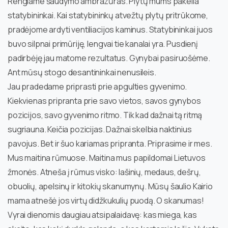
Rengiame šaudymo ambrazūras. Plytų mums pakelia
statybininkai. Kai statybininkų atvežtų plytų pritrūkome,
pradėjome ardyti ventiliacijos kaminus. Statybininkai juos
buvo silpnai primūriję, lengvai tie kanalai yra. Pusdienį
padirbėję jau matome rezultatus. Gynybai pasiruošėme.
Ant mūsų stogo desantininkai nenusileis.
Jau pradedame priprasti prie apgulties gyvenimo.
Kiekvienas pripranta prie savo vietos, savos gynybos
pozicijos, savo gyvenimo ritmo. Tik kad dažnai tą ritmą
sugriauna. Keičia pozicijas. Dažnai skelbia naktinius
pavojus. Bet ir šuo kariamas pripranta. Priprasime ir mes.
Mus maitina rūmuose. Maitina mus papildomai Lietuvos
žmonės. Atneša į rūmus visko: lašinių, medaus, dešrų,
obuolių, apelsinų ir kitokių skanumynų. Mūsų šaulio Kairio
mama atnešė jos virtų didžkukulių puodą. O skanumas!
Vyrai dienomis daugiau atsipalaidavę: kas miega, kas