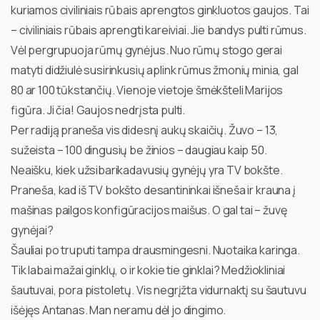
kuriamos civiliniais rūbais aprengtos ginkluotos gaujos. Tai
– civiliniais rūbais aprengti kareiviai. Jie bandys pulti rūmus.
Vėl pergrupuoja rūmų gynėjus. Nuo rūmų stogo gerai
matyti didžiulė susirinkusių aplink rūmus žmonių minia, gal
80 ar 100 tūkstančių. Vienoje vietoje šmėkšteli Marijos
figūra. Ji čia! Gaujos nedrįsta pulti.
Per radiją praneša vis didesnį aukų skaičių. Žuvo – 13,
sužeista – 100 dingusių be žinios – daugiau kaip 50.
Neaišku, kiek užsibarikadavusių gynėjų yra TV bokšte.
Praneša, kad iš TV bokšto desantininkai išneša ir krauna į
mašinas pailgos konfigūracijos maišus. O gal tai – žuvę
gynėjai?
Šauliai po truputi tampa drausmingesni. Nuotaika karinga.
Tik labai mažai ginklų, o ir kokie tie ginklai? Medžiokliniai
šautuvai, pora pistoletų. Vis negrįžta vidurnaktį su šautuvu
išėjęs Antanas. Man neramu dėl jo dingimo.