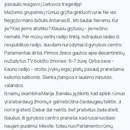
pasaulis reagavo į Lietuvos tragediją!
Mažomis grupėmis į rūmus grįžta ginkluoti vyrai. Ne visi.
Negrįžo mano bičiulis Antanas B., kiti šauliai. Neramu. Kur
jie? Kas jiems atsitiko? Klausiu grįžusių – jie nežino.
nematė. Per mūsų vietinį radijo tinklą, nutraukus laidas iš
respublikos radijo, duodami nurodymai iš gynybos centro.
Parlamentas dirba. Pirmos žinios gautos apie desantininkų
nužudytus TV bokšto žmones: 6–7 žuvę. Dirba sava –
Kauno radijo – stotis. Įvykių eiga į platų pasaulį pranešama
keliomis kalbomis. Slenka įtampos ir laukimo minutės,
valandos.
Iš namų skambina Marija. Bandau ją įtikinti, kad aplink rūmus
yra labai daug žmonių ir gal nebūtina čia daugiau telktis. Ji
nori irgi ateiti. Dabar dar naktis, bet prašvitus žada ateiti.
Išaušus, iš gynybos centro praneša, kad rusai ruošiasi
naujam puolimui. Mieste. toliau nuo Parlamento rūmų,