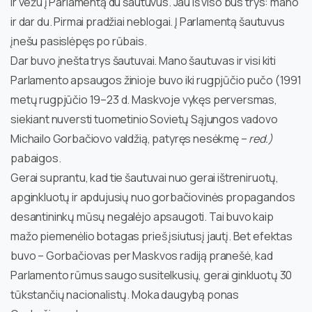
ir vežu į Parlamentą du šautuvus. Jau iš viso bus trys: mano
ir dar du. Pirmai pradžiai neblogai. Į Parlamentą šautuvus
įnešu pasislėpęs po rūbais.
Dar buvo įnešta trys šautuvai. Mano šautuvas ir visi kiti
Parlamento apsaugos žinioje buvo iki rugpjūčio pučo (1991
metų rugpjūčio 19–23 d. Maskvoje vykęs perversmas,
siekiant nuversti tuometinio Sovietų Sąjungos vadovo
Michailo Gorbačiovo valdžią, patyręs nesėkmę –
red.)
pabaigos.
Gerai suprantu, kad tie šautuvai nuo gerai ištreniruotų,
apginkluotų ir apdujusių nuo gorbačiovinės propagandos
desantininkų mūsų negalėjo apsaugoti. Tai buvo kaip
mažo piemenėlio botagas prieš įsiutusį jautį. Bet efektas
buvo – Gorbačiovas per Maskvos radiją pranešė, kad
Parlamento rūmus saugo susitelkusių, gerai ginkluotų 30
tūkstančių nacionalistų. Moka daugybą ponas