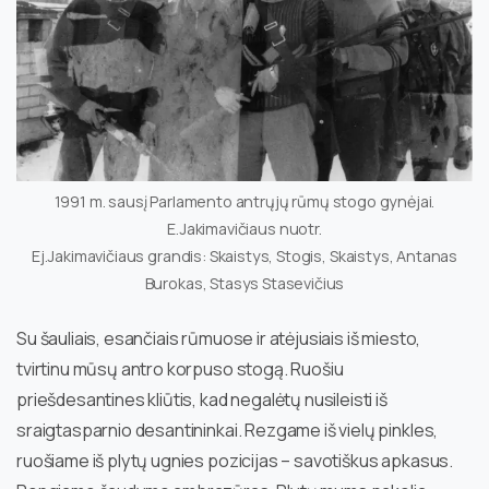
1991 m. sausį Parlamento antrųjų rūmų stogo gynėjai.
E.Jakimavičiaus nuotr.
Ej.Jakimavičiaus grandis: Skaistys, Stogis, Skaistys, Antanas
Burokas, Stasys Stasevičius
Su šauliais, esančiais rūmuose ir atėjusiais iš miesto,
tvirtinu mūsų antro korpuso stogą. Ruošiu
priešdesantines kliūtis, kad negalėtų nusileisti iš
sraigtasparnio desantininkai. Rezgame iš vielų pinkles,
ruošiame iš plytų ugnies pozicijas – savotiškus apkasus.