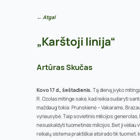
← Atgal
„Karštoji linija“
Artūras Skučas
Kovo 17 d., šeštadienis.
Tą dieną įvyko mitinga
R. Ozolas mitinge sakė, kad reikia sudaryti santa
maždaug tokia: Prunskienė – Vakarams, Brazaus
vyriausybė. Taip sovietinis milicijos generolas
nesuskaldyti tuometinės milicijos. Bet ji vėliau 
reikalų sistema praktiškai atsirado tik tuomet, k