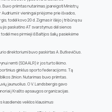
 Buvo priimtas nutarimas įpareigoti Ministrų
 Audriumi ir vieningai priėjome prie išvados,
is, todėl kovo 20 d. Zigmas ir išėjo į tribūną su
iau jis paskatino AT svarstymus dėl sienos
todėl mes pirmieji iš Baltijos šalių pasiekėme
io direktoriumi buvo paskirtas A. Butkevičius.
ynui remti (SDAALR) ir jos turto likimo.
sportinius ginklus sporto federacijoms. Tą
likos žinion. Nutarimas buvo priimtas.
tuvių jaunuolius. O V. Landsbergis gavo
anoriai į Krašto apsaugos organizacijas.
os kasdienės veiklos klausimus: