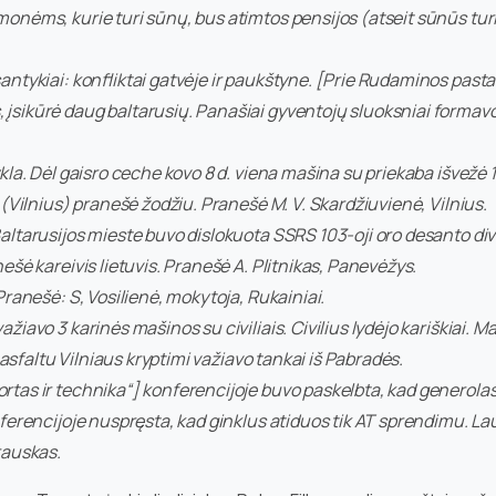
nėms, kurie turi sūnų, bus atimtos pensijos (atseit sūnūs turi i
antykiai: konfliktai gatvėje ir paukštyne. [Prie Rudaminos past
įsikūrė daug baltarusių. Panašiai gyventojų sluoksniai formavo
la. Dėl gaisro ceche kovo 8 d. viena mašina su priekaba išvežė 15
 (Vilnius) pranešė žodžiu. Pranešė M. V. Skardžiuvienė, Vilnius.
ltarusijos mieste buvo dislokuota SSRS 103-oji oro desanto divi
šė kareivis lietuvis. Pranešė A. Plitnikas, Panevėžys.
Pranešė: S, Vosilienė, mokytoja, Rukainiai.
iavo 3 karinės mašinos su civiliais. Civilius lydėjo kariškiai. M
 asfaltu Vilniaus kryptimi važiavo tankai iš Pabradės.
tas ir technika“] konferencijoje buvo paskelbta, kad generola
ferencijoje nuspręsta, kad ginklus atiduos tik AT sprendimu. L
rauskas.