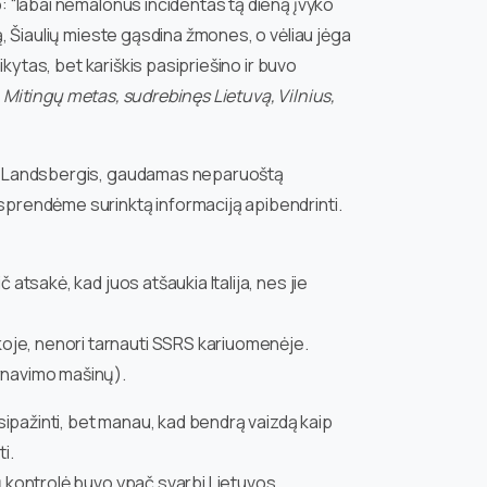
o: “labai nemalonus incidentas tą dieną įvyko
ą, Šiaulių mieste gąsdina žmones, o vėliau jėga
ikytas, bet kariškis pasipriešino ir buvo
, Mitingų metas, sudrebinęs Lietuvą, Vilnius,
s V. Landsbergis, gaudamas neparuoštą
usprendėme surinktą informaciją apibendrinti.
 atsakė, kad juos atšaukia Italija, nes jie
koje, nenori tarnauti SSRS kariuomenėje.
arnavimo mašinų).
ipažinti, bet manau, kad bendrą vaizdą kaip
i.
nų kontrolė buvo ypač svarbi Lietuvos