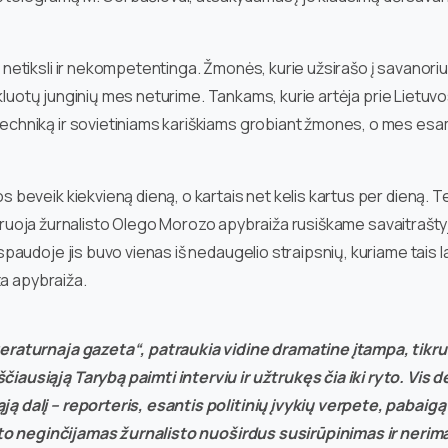
 netiksli ir nekompetentinga. Žmonės, kurie užsirašo į savanoriu
ginkluotų junginių mes neturime. Tankams, kurie artėja prie Lietuv
chniką ir sovietiniams kariškiams grobiant žmones, o mes esame 
eveik kiekvieną dieną, o kartais net kelis kartus per dieną. T
ustruoja žurnalisto Olego Morozo apybraiža rusiškame savaitraštyj
udoje jis buvo vienas iš nedaugelio straipsnių, kuriame tais lai
ta apybraiža.
teraturnaja gazeta“, patraukia vidine dramatine įtampa, tikru
iausiąją Tarybą paimti interviu ir užtrukęs čia iki ryto. Vis d
ą dalį – reporteris, esantis politinių įvykių verpete, pabaig
dėlto neginčijamas žurnalisto nuoširdus susirūpinimas ir nerim