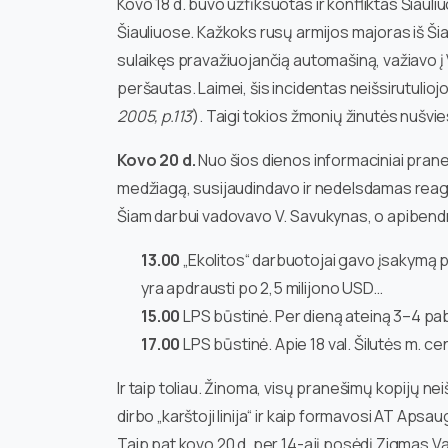
Kovo 18 d. buvo užfiksuotas ir konfliktas Šiauli
Šiauliuose. Kažkoks rusų armijos majoras iš Šiau
sulaikęs pravažiuojančią automašiną, važiavo į Vi
peršautas. Laimei, šis incidentas neišsirutuliojo 
2005, p.113
). Taigi tokios žmonių žinutės nušvie
Kovo 20 d.
Nuo šios dienos informaciniai pran
medžiagą, susijaudindavo ir nedelsdamas reaguo
Šiam darbui vadovavo V. Savukynas, o apibendri
13.00
„Ekolitos“ darbuotojai gavo įsakymą per 
yra apdrausti po 2,5 milijono USD…
15.00
LPS būstinė. Per dieną ateiną 3–4 pab
17.00
LPS būstinė. Apie 18 val. Šilutės m. c
Ir taip toliau. Žinoma, visų pranešimų kopijų 
dirbo „karštoji linija“ ir kaip formavosi AT Apsa
Taip pat kovo 20 d. per 14-ajį posėdį Zigmas Va