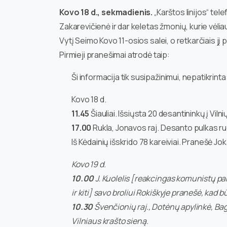
Kovo 18 d., sekmadienis.
„Karštos linijos“ tele
Zakarevičienė ir dar keletas žmonių, kurie vėlia
Vytį Seimo Kovo 11-osios salei, o retkarčiais jį 
Pirmieji pranešimai atrodė taip:
Ši informacija tik susipažinimui, nepatikrinta
Kovo 18 d.
11.45
Šiauliai. Išsiųsta 20 desantininkų į Viln
17.00
Rukla, Jonavos raj. Desanto pulkas r
Iš Kėdainių išskrido 78 kareiviai. Pranešė Jo
Kovo 19 d.
10.00
J. Kuolelis [reakcingas komunistų part
ir kiti] savo broliui Rokiškyje pranešė, kad
10.30
Švenčionių raj., Dotėnų apylinkė, Bagu
Vilniaus krašto sieną.