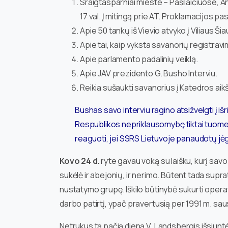
Sraigtasparniai mieste – Pašilaičiuose, A
17 val. Į mitingą prie AT. Proklamacijos p
Apie 50 tankų iš Vievio atvyko į Viliaus Ši
Apie tai, kaip vyksta savanorių registravi
Apie parlamento padalinių veiklą.
Apie JAV prezidento G. Busho Interviu.
Reikia sušaukti savanorius į Katedros aikš
Bushas savo interviu ragino atsižvelgti į i
Respublikos nepriklausomybę tiktai tuomet,
reaguoti, jei SSRS Lietuvoje panaudotų jė
Kovo 24 d.
ryte gavau voką su laišku, kurį sav
sukėlė ir abejonių, ir nerimo. Būtent tada supr
nustatymo grupę. Iškilo būtinybė sukurti operaty
darbo patirtį, ypač pravertusią per 1991 m. saus
Netrukus tą pačią dieną V. Landsbergis išsiuntė