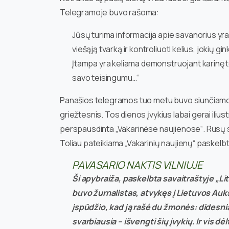
Telegramoje buvo rašoma:
Jūsų turima informacija apie savanorius yra
viešąją tvarką ir kontroliuoti kelius, jokių 
Įtampa yra keliama demonstruojant karinę te
savo teisingumu…“
Panašios telegramos tuo metu buvo siunčiamos b
griežtesnis. Tos dienos įvykius labai gerai ili
perspausdinta „Vakarinėse naujienose“. Rusų spa
Toliau pateikiama „Vakarinių naujienų“ paskelb
PAVASARIO NAKTIS VILNIUJE
Ši apybraiža, paskelbta savaitraštyje „Li
buvo žurnalistas, atvykęs į Lietuvos Aukšč
įspūdžio, kad ją rašė du žmonės: didesniąj
svarbiausia – išvengti šių įvykių. Ir vis 