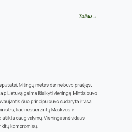
Toliau →
i deputatai. Mitingų metas dar nebuvo praėjęs.
aip Lietuvą galima išlaikyti vieningą. Mintis buvo
ujantis šiuo principu buvo sudaryta ir visa
 ministru, kad nesuerzintų Maskvos ir
uvo atlikta daug valymų. Vieningesnė vidaus
 ir kitų kompromisų.