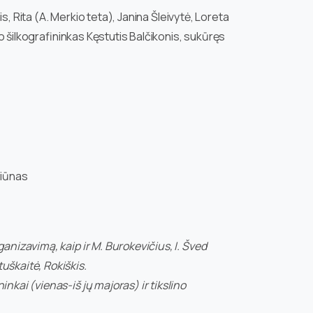
mis, Rita (A. Merkio teta), Janina Šleivytė, Loreta
vo šilkografininkas Kęstutis Balčikonis, sukūręs
šiūnas
ganizavimą, kaip ir M. Burokevičius, I. Šved
uškaitė, Rokiškis.
inkai (vienas-iš jų majoras) ir tikslino