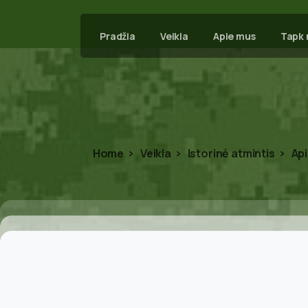
Pradžia
Veikla
Apie mus
Tapk 
Home
Veikla
Istorinė atmintis
Api