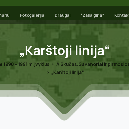
nariu
Fotogalerija
Draugai
“Žalia giria”
Kontak
„Karštoji
linija“
e 1990 – 1991 m. įvykius
A.Skučas. Savanoriai ir pirmosio
„Karštoji linija“