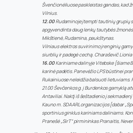
Švenčionėliuose paskleistas gandas, kad žmo
Vilnius.
12.00
Rudaminoje įtempti tautinių grupių s
apgyvendinta daug lenkų tautybės žmonės, 
Mikštienė, Rudamina, paukštynas.
Vilniaus elektros suvirinimo įrenginių gamyk
siurblių ir padegė cechą. Charaševič Lionia
16.00
Kariniame dalinyje Vitebske [šiame Ba
karinė padėtis. Panevėžio LPS būstinei prane
Rukainiuose neleidžia balsuoti lietuviams. 
21.00 Ševčenkos g. į Burdenkos gamyklą atvaž
Antaviliai. Naktį iš šeštadienio į sekmadienį
Kauno m. SDAARL organizacijos [dabar „Spor
sportinius ginklus kariniams daliniams. Kon
Pranešė „SirT“ pirmininkas Pranaitis, Neve