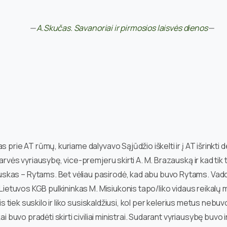
—
A.Skučas. Savanoriai ir pirmosios laisvės dienos
—
s prie AT rūmų, kuriame dalyvavo Sąjūdžio iškelti ir į AT išrinkt
rvės vyriausybę, vice-premjeru skirti A. M. Brazauską ir kad tik t
kas – Rytams. Bet vėliau pasirodė, kad abu buvo Rytams. Vadova
, Lietuvos KGB pulkininkas M. Misiukonis tapo/liko vidaus reikalų
vis tiek suskilo ir liko susiskaldžiusi, kol per kelerius metus neb
ai buvo pradėti skirti civiliai ministrai. Sudarant vyriausybę buvo