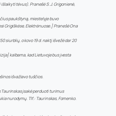
šlaikyti tėvus). Pranešė S. J. Grigonienė,
ačius paukštyną, miestelyje buvo
si Grigiškėse, Elektrėnuose.] Pranešė Ona
0 siurblių, o kovo 19 d. naktį išvežė dar 20
zija] kalbama, kad Lietuvoje bus įvesta
ašinos išvažiavo tuščios.
s Taurinskas įsakė perduoti turimus
aukia nurodymų. Tlf.: Taurinskas, Fomenko.