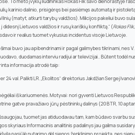
uose. To meto įvykių liudininkas Rokas Filk savo dienoraštyje raš
lių karinio dalinio, prisigėręs bei pasiėmęs automatą ir pistolet
lnių (matyt, atkurti tarybų valdžios). Milicijos pakeliui buvo sula
į didesnį Lietuvos valdžios ir rusų kariškių konfliktą.“ (
Rokas Flik
sdavo ir realius tuomet vykusius incidentus visoje Lietuvoje.
ešimai buvo jau apibendrinami ir pagal galimybes tikrinami, ne
davo, duodamas interviu radijui ar televizijai.. Būtent todėl n
nta informacija atrodė taip:
24 val. Palikti LR. „Ekolitos“ direktorius Jakdžian Sergej Ivanovič
ėgėliai iš kariuomenės. Motyvai: nori gyventi Lietuvos Respubli
entrine gatve pravažiavo jūrų pėstininkų dalinys (20 BTR, 10 apt
neišsaugojau, tuomet jas atiduodavau tam, kam būdavo svarbu sus
ugos skyriaus Informacinis analitinis padalinys jau galima susidaryt
išvila pasiūlė nutarimo dėl sienos ženklinimo projektą, nes sie