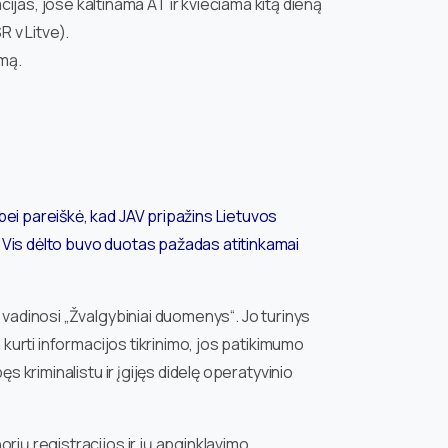
jas, jose kaltinama AT ir kviečiama kitą dieną
R v Litve).
imą.
bei pareiškė, kad JAV pripažins Lietuvos
. Vis dėlto buvo duotas pažadas atitinkamai
 vadinosi „Žvalgybiniai duomenys“. Jo turinys
 kurti informacijos tikrinimo, jos patikimumo
 kriminalistu ir įgijęs didelę operatyvinio
ių registracijos ir jų apginklavimo.