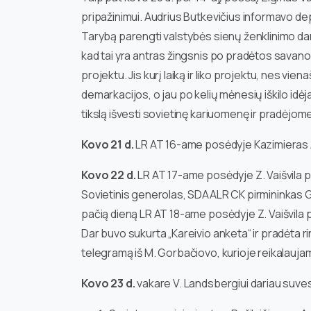
pripažinimui. Audrius Butkevičius informavo d
Tarybą parengti valstybės sienų ženklinimo darb
kad tai yra antras žingsnis po pradėtos savanori
projektu. Jis kurį laiką ir liko projektu, nes v
demarkacijos, o jau po kelių mėnesių iškilo idėj
tikslą išvesti sovietinę kariuomenę ir pradėjome
Kovo 21 d.
LR AT 16-ame posėdyje Kazimieras A
Kovo 22 d.
LR AT 17-ame posėdyje Z. Vaišvila pat
Sovietinis generolas, SDAALR CK pirmininkas G.
pačią dieną LR AT 18-ame posėdyje Z. Vaišvila 
Dar buvo sukurta „Kareivio anketa“ ir pradėta r
telegramą iš M. Gorbačiovo, kurioje reikalauja
Kovo 23 d.
vakare V. Landsbergiui dariau suvest