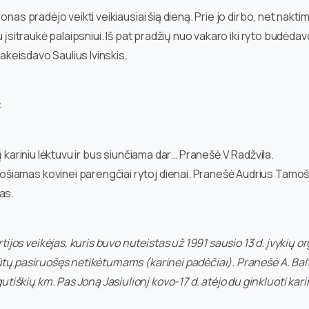
fonas pradėjo veikti veikiausiai šią dieną. Prie jo dirbo, net nakti
u įsitraukė palaipsniui. Iš pat pradžių nuo vakaro iki ryto budėda
pakeisdavo Saulius Ivinskis.
:
ių kariniu lėktuvu ir bus siunčiama dar… Pranešė V.Radžvila.
uošiamas kovinei parengčiai rytoj dienai. Pranešė Audrius Tamo
kas.
ijos veikėjas, kuris buvo nuteistas už 1991 sausio 13 d. įvykių or
 būtų pasiruošęs netikėtumams (karinei padėčiai). Pranešė A. Balt
tiškių km. Pas Joną Jasiulionį kovo-17 d. atėjo du ginkluoti karin