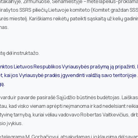
ntakalnyje, Žirmūnuose, Senamiestyje – mėtė lapelius-proklamaci
asirašytos SSRS piliečių Lietuvoje komiteto (Komitet graždan SSS
aurės miestelį. Kariškiams reikėtų pateikti sąskaitą už kelių gadin
mas.
tę dėl instruktažo.
šrinktos Lietuvos Respublikos Vyriausybės prašymą ją pripažinti, 
 kai jos Vyriausybė pradės įgyvendinti valdžią savo teritorijoje
gą.
o vardu ir pavarde pasirašė Sąjūdžio būstinės budėtojas. Laiškas
atau, kad visko vienam aprėpti neįmanoma ir kad nedelsiant reikia
vinę tarnybą, kuriai vėliau vadovavo Robertas Vaitkevičius, dirbęs
io įvykius.
 telegramą M. Gorbačiovui, atsakydamas į jo klausimą dėl savanor