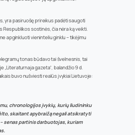
s, yra pasiruošę prireikus padėti saugoti
os Respublikos sostinės, čia nėra ką veikti.
apginkluoti vieninteliu ginklu – tikėjimu
elegramų tonas būdavo tai švelnesnis, tai
e „Literaturnaja gazeta“, balandžio 9 d.
kais buvo nušviesti realūs įvykiai Lietuvoje:
mu, chronologijos įvykių, kurių liudininku
ėlto, skaitant apybraižą negali atsikratyti
ą – senas partinis darbuotojas, kuriam
as.