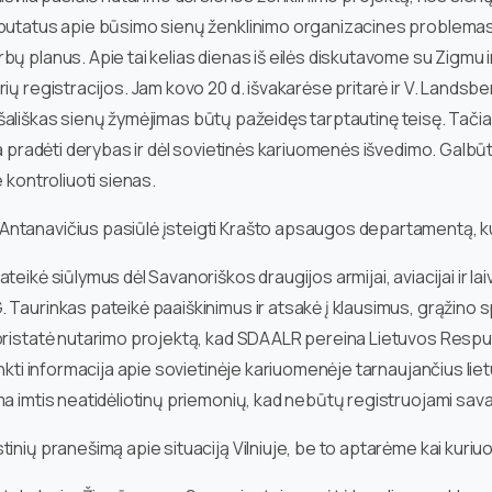
eputatus apie būsimo sienų ženklinimo organizacines problemas.
ų planus. Apie tai kelias dienas iš eilės diskutavome su Zigmu ir
ų registracijos. Jam kovo 20 d. išvakarėse pritarė ir V. Landsberg
ienašališkas sienų žymėjimas būtų pažeidęs tarptautinę teisę. Tač
a pradėti derybas ir dėl sovietinės kariuomenės išvedimo. Galbūt 
 kontroliuoti sienas.
ntanavičius pasiūlė įsteigti Krašto apsaugos departamentą, kur
eikė siūlymus dėl Savanoriškos draugijos armijai, aviacijai ir laiv
 Taurinkas pateikė paaiškinimus ir atsakė į klausimus, grąžino 
pristatė nutarimo projektą, kad SDAALR pereina Lietuvos Respub
inkti informacija apie sovietinėje kariuomenėje tarnaujančius lie
ma imtis neatidėliotinų priemonių, kad nebūtų registruojami sav
inių pranešimą apie situaciją Vilniuje, be to aptarėme kai kuriu