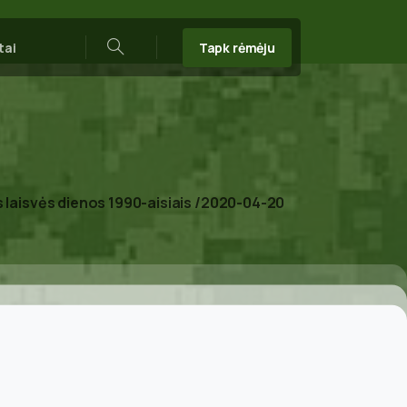
Tapk rėmėju
tai
Search
s laisvės dienos 1990-aisiais /2020-04-20