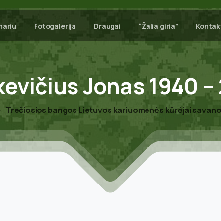
nariu
Fotogalerija
Draugai
“Žalia giria”
Kontak
evičius
Jonas
1940
–
Trečiosios bangos Lietuvos kariuomenės kūrėjai savano