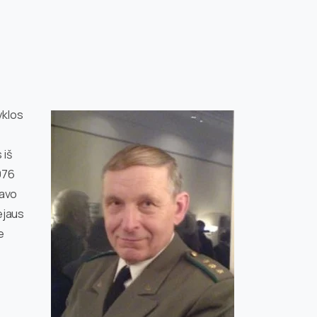
yklos
 iš
976
zavo
ejaus
e