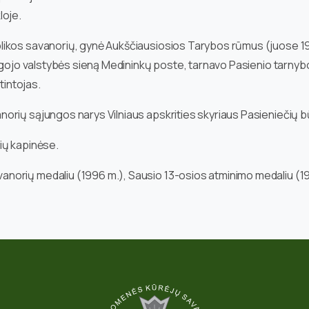
loje.
likos savanorių, gynė Aukščiausiosios Tarybos rūmus (juose 1
augojo valstybės sieną Medininkų poste, tarnavo Pasienio tarnyb
tintojas.
orių sąjungos narys Vilniaus apskrities skyriaus Pasieniečių b
lių kapinėse.
norių medaliu (1996 m.), Sausio 13-osios atminimo medaliu (19