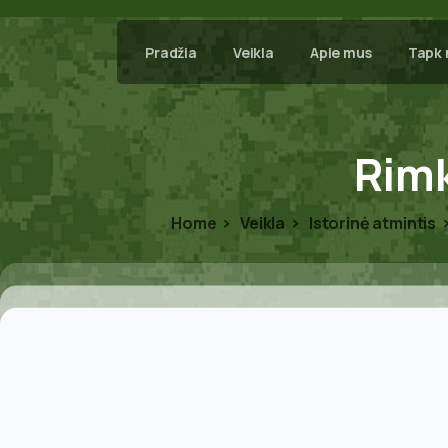
Pradžia
Veikla
Apie mus
Tapk 
Rimk
Home
Veikla
Istorinė atmintis