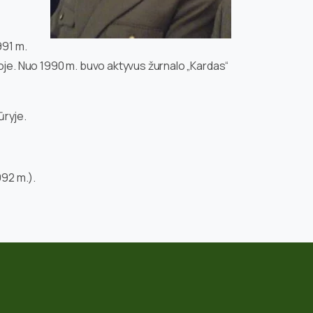
991 m.
oje. Nuo 1990 m. buvo aktyvus žurnalo „Kardas“
ūryje.
92 m.).