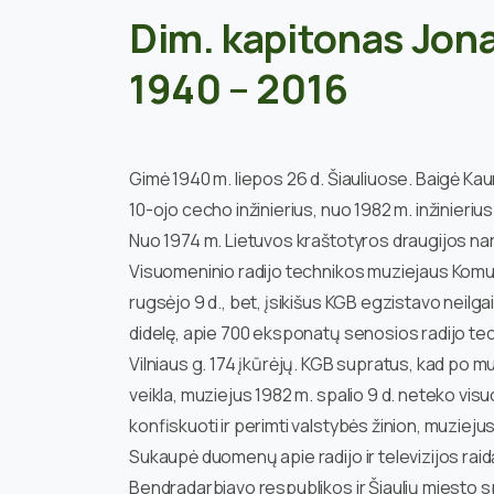
Dim. kapitonas Jon
1940 – 2016
Gimė 1940 m. liepos 26 d. Šiauliuose. Baigė Kau
10-ojo cecho inžinierius, nuo 1982 m. inžinierius 
Nuo 1974 m. Lietuvos kraštotyros draugijos nary
Visuomeninio radijo technikos muziejaus Komuna
rugsėjo 9 d., bet, įsikišus KGB egzistavo neilga
didelę, apie 700 eksponatų senosios radijo techn
Vilniaus g. 174 įkūrėjų. KGB supratus, kad po mu
veikla, muziejus 1982 m. spalio 9 d. neteko vi
konfiskuoti ir perimti valstybės žinion, muziejus
Sukaupė duomenų apie radijo ir televizijos raid
Bendradarbiavo respublikos ir Šiaulių miesto 