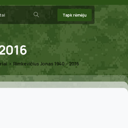
Tapk rėmėju
tai
Search
2016
riai
Rimkevičius Jonas 1940 – 2016