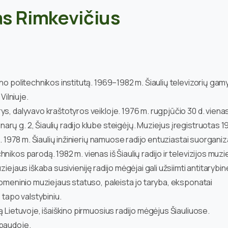
as Rimkevičius
no politechnikos institutą. 1969–1982 m. Šiaulių televizorių gam
Vilniuje.
s, dalyvavo kraštotyros veikloje. 1976 m. rugpjūčio 30 d. vienas
rų g. 2, Šiaulių radijo klube steigėjų. Muziejus įregistruotas 1
i. 1978 m. Šiaulių inžinierių namuose radijo entuziastai suorgani
ikos parodą. 1982 m. vienas iš Šiaulių radijo ir televizijos muzi
ziejaus iškaba susivieniję radijo mėgėjai gali užsiimti antitarybin
suomeninio muziejaus statuso, paleista jo taryba, eksponatai
 tapo valstybiniu.
ą Lietuvoje, išaiškino pirmuosius radijo mėgėjus Šiauliuose.
spaudoje.