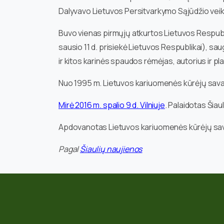
Dalyvavo Lietuvos Persitvarkymo Sąjūdžio veik
Buvo vienas pirmųjų atkurtos Lietuvos Respub
sausio 11 d. prisiekė Lietuvos Respublikai), s
ir kitos karinės spaudos rėmėjas, autorius ir pla
Nuo 1995 m. Lietuvos kariuomenės kūrėjų savan
Mirė 2016 m. spalio 9 d. Vilniuje
. Palaidotas Šiau
Apdovanotas Lietuvos kariuomenės kūrėjų sava
Pagal
Šiaulių naujienos