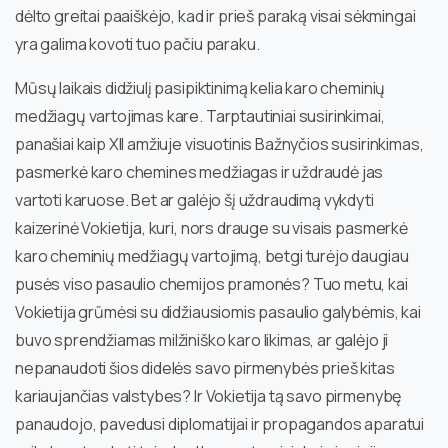
dėlto greitai paaiškėjo, kad ir prieš paraką visai sėkmingai
yra galima kovoti tuo pačiu paraku.
Mūsų laikais didžiulį pasipiktinimą kelia karo cheminių
medžiagų vartojimas kare. Tarptautiniai susirinkimai,
panašiai kaip XII amžiuje visuotinis Bažnyčios susirinkimas,
pasmerkė karo chemines medžiagas ir uždraudė jas
vartoti karuose. Bet ar galėjo šį uždraudimą vykdyti
kaizerinė Vokietija, kuri, nors drauge su visais pasmerkė
karo cheminių medžiagų vartojimą, betgi turėjo daugiau
pusės viso pasaulio chemijos pramonės? Tuo metu, kai
Vokietija grūmėsi su didžiausiomis pasaulio galybėmis, kai
buvo sprendžiamas milžiniško karo likimas, ar galėjo ji
nepanaudoti šios didelės savo pirmenybės prieš kitas
kariaujančias valstybes? Ir Vokietija tą savo pirmenybę
panaudojo, pavedusi diplomatijai ir propagandos aparatui