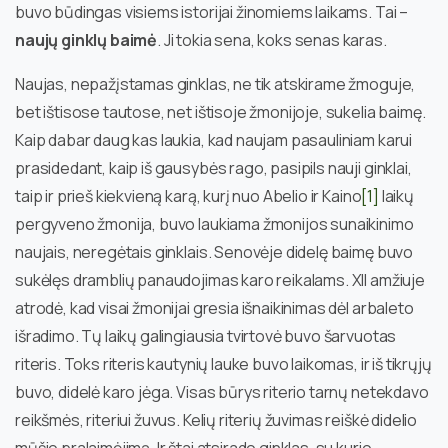
buvo būdingas visiems istorijai žinomiems laikams. Tai –
naujų ginklų baimė
. Ji tokia sena, koks senas karas.
Naujas, nepažįstamas ginklas, ne tik atskirame žmoguje,
bet ištisose tautose, net ištisoje žmonijoje, sukelia baimę.
Kaip dabar daug kas laukia, kad naujam pasauliniam karui
prasidedant, kaip iš gausybės rago, pasipils nauji ginklai,
taip ir prieš kiekvieną karą, kurį nuo Abelio ir Kaino
[1]
laikų
pergyveno žmonija, buvo laukiama žmonijos sunaikinimo
naujais, neregėtais ginklais. Senovėje didelę baimę buvo
sukėlęs dramblių panaudojimas karo reikalams. XII amžiuje
atrodė, kad visai žmonijai gresia išnaikinimas dėl arbaleto
išradimo. Tų laikų galingiausia tvirtovė buvo šarvuotas
riteris. Toks riteris kautynių lauke buvo laikomas, ir iš tikrųjų
buvo, didelė karo jėga. Visas būrys riterio tarnų netekdavo
reikšmės, riteriui žuvus. Kelių riterių žuvimas reiškė didelio