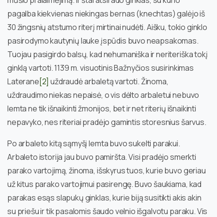
mūšio pralaimėjimą. Ir štai atsirado ginklas, su kurio
pagalba kiekvienas niekingas bernas (knechtas) galėjo iš
30 žingsnių atstumo riterį mirtinai nudėti. Aišku, tokio ginklo
pasirodymo kautynių lauke įspūdis buvo neapsakomas.
Tuojau pasigirdo balsų, kad nehumaniška ir neriteriška tokį
ginklą vartoti. 1139 m. visuotinis Bažnyčios susirinkimas
Laterane
[2]
uždraudė arbaletą vartoti. Žinoma,
uždraudimo niekas nepaisė, o vis dėlto arbaletui nebuvo
lemta ne tik išnaikinti žmonijos, bet ir net riterių išnaikinti
nepavyko, nes riteriai pradėjo gamintis storesnius šarvus.
Po arbaleto kitą sąmyšį lemta buvo sukelti parakui.
Arbaleto istorija jau buvo pamiršta. Visi pradėjo smerkti
parako vartojimą, žinoma, išskyrus tuos, kurie buvo geriau
už kitus parako vartojimui pasirengę. Buvo šaukiama, kad
parakas esąs slapukų ginklas, kurie biją susitikti akis akin
su priešu ir tik pasalomis šaudo velnio išgalvotu paraku. Vis