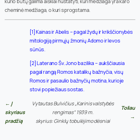
kurio būtų galima aiškiai nustatyti, kuri medžiaga yra karo
cheminė medžiaga, o kuri sprogstama.
[1]
Kainas ir Abelis – pagal žydų ir krikščionybės
mitologiją pirmųjų žmonių Adomo ir Ievos
sūnūs.
[2]
Laterano Šv. Jono bazilika – aukščiausia
pagal rangą Romos katalikų bažnyčia, visų
Romos ir pasaulio bažnyčių motina, kurioje
stovi popiežiaus sostas.
← Į
Vytautas Bulvičius „Karinis valstybės
Toliau
skyriaus
rengimas“ 1939 m.
→
pradžią
skyrius: Ginklų tobulėjimo dėsniai