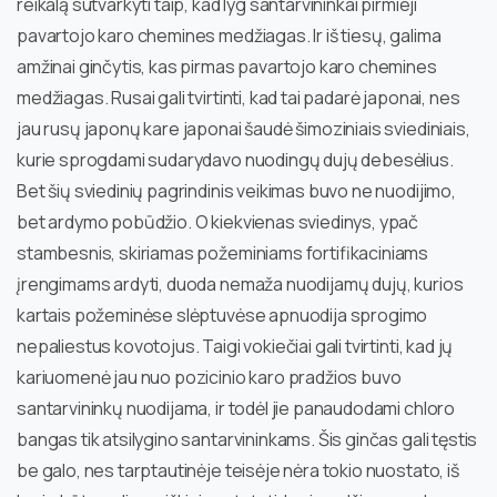
reikalą sutvarkyti taip, kad lyg santarvininkai pirmieji
pavartojo karo chemines medžiagas. Ir iš tiesų, galima
amžinai ginčytis, kas pirmas pavartojo karo chemines
medžiagas. Rusai gali tvirtinti, kad tai padarė japonai, nes
jau rusų japonų kare japonai šaudė šimoziniais sviediniais,
kurie sprogdami sudarydavo nuodingų dujų debesėlius.
Bet šių sviedinių pagrindinis veikimas buvo ne nuodijimo,
bet ardymo pobūdžio. O kiekvienas sviedinys, ypač
stambesnis, skiriamas požeminiams fortifikaciniams
įrengimams ardyti, duoda nemaža nuodijamų dujų, kurios
kartais požeminėse slėptuvėse apnuodija sprogimo
nepaliestus kovotojus. Taigi vokiečiai gali tvirtinti, kad jų
kariuomenė jau nuo pozicinio karo pradžios buvo
santarvininkų nuodijama, ir todėl jie panaudodami chloro
bangas tik atsilygino santarvininkams. Šis ginčas gali tęstis
be galo, nes tarptautinėje teisėje nėra tokio nuostato, iš