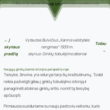
Naujųjų ginklų baimė istorijos perspektyvoje
← Į
Vytautas Bulvičius „Karinis valstybės
Toliau
skyriaus
rengimas“ 1939 m.
→
pradžią
skyrius: Ginklų tobulėjimo dėsniai
Naujųjų ginklų baimė istorijos perspektyvoje
Teisybė, žinoma, yra viduryje tarp šių kraštutinumų. Todėl
reikia pažvelgti giliau į ginklų tobulėjimo istoriją ir
panagrinėti atskiras ginklų sritis, norint tą teisybę
apčiuopti.
Pirmiausia susiduriame su nauju pastoviu veiksniu, kuris