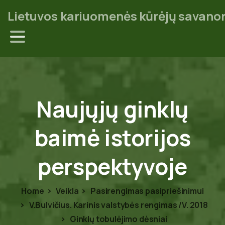
Lietuvos kariuomenės kūrėjų savanor
Naujųjų
ginklų
baimė
istorijos
perspektyvoje
Home
Veikla
Pasirengimas pasipriešinimui
V.Bulvičius. Karinis valstybės rengimas /V. 2018
Ginklų tobulėjimo dėsniai