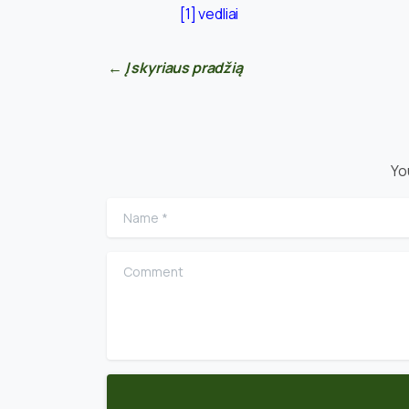
[1]
vedliai
← Į skyriaus pradžią
Yo
Name
*
Comment