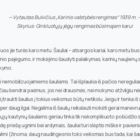
— Vytautas Bulvičius „Karinis valstybės rengimas“ 1939 m. 
Skyrius: Ginkluotųjų jėgų rengimas būsimajam karui
uos jie turės karo metu. Šauliai – atsargos kariai, karo metu bus
zinio pajėgumo, ir mokėjimo šaudyti palaikymas, karinių naujienų
okymo.
dyti nemobilizuojamiems šauliams. Tai išplaukia iš pačios neregulia
Tačiau bendrai paėmus, jos nei drausmės, nei mokymo atžvilgiu nė
traukti šaulius į tokius veiksmus būtų netikslu. Jeigu ir tenka iš
e per daug ilgai. Negalima iš šaulių reikalauti mokėti gerai manevruo
ųjų kautynių šauliams geriau tinka tik nekomplikuoto pobūdžio sta
 priešą ugnimi bei ardymais, šauliai turi slėptis miške ir pavieniu
alimi (žinoma, daug naudingesnis toks veiksmas bus tada, kai šau