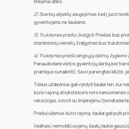
tinkamai atliks.
2) Svarbių objektų saugojimas
,
kad į juos nesik
gyventojams ne šauliams.
3) Trukdymas priešui žvalgyti.
Priešas bus priv
stambesnių vienetų žvalgymas bus trukdomas ir 
4) Trukdymas priešo lengvųjų dalinių žygiams 
Panaudodami vietos gyventojų darbą bei transport
priartėjus sunaikinti). Savo parengtas kliūtis, j
Tokius uždavinius gali vykdyti šauliai ten, ku
būrio rajoną atvyksta kuris nors kariuomenės da
rekvizicijas, kovoti su šnipinėjimu (bendradarbi
Priešui užėmus būrio rajoną, šauliai gali pulti p
Vadinasi, nemobilizuojamų šaulių laukia gausūs u