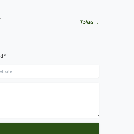
—
Toliau →
d *
site