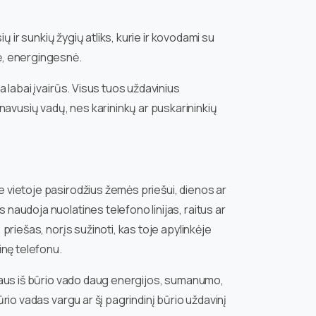
ių ir sunkių žygių atliks, kurie ir kovodami su
nė, energingesnė.
a labai įvairūs. Visus tuos uždavinius
navusių vadų, nes karininkų ar puskarininkių
je vietoje pasirodžius žemės priešui, dienos ar
 naudoja nuolatines telefono linijas, raitus ar
 priešas, norįs sužinoti, kas toje apylinkėje
inę telefonu.
kalaus iš būrio vado daug energijos, sumanumo,
ūrio vadas vargu ar šį pagrindinį būrio uždavinį