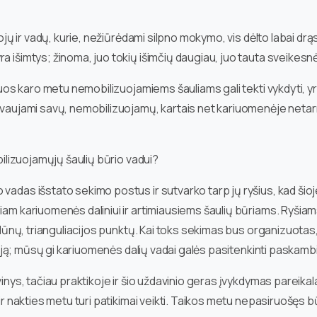
ojų ir vadų, kurie, nežiūrėdami silpno mokymo, vis dėlto labai drąs
ra išimtys; žinoma, juo tokių išimčių daugiau, juo tauta sveikes
riuos karo metu nemobilizuojamiems šauliams gali tekti vykdyti, yr
dovaujami savų, nemobilizuojamų, kartais net kariuomenėje netar
obilizuojamųjų šaulių būrio vadui?
o vadas išstato sekimo postus ir sutvarko tarp jų ryšius, kad šio
iam kariuomenės daliniui ir artimiausiems šaulių būriams. Ryšiams
malūnų, trianguliacijos punktų. Kai toks sekimas bus organizuotas,
leriją; mūsų gi kariuomenės dalių vadai galės pasitenkinti paskamb
avinys, tačiau praktikoje ir šio uždavinio geras įvykdymas parei
 ir nakties metu turi patikimai veikti. Taikos metu nepasiruošęs b