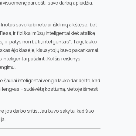
škai visuomenę paruošti, savo darbą apleidžia.
patriotas savo kabinete ar iškilmių aikštėse, bet
esa, ir fiziškai mūsų inteligentai kiek atsilikę
ir patys nori būti „inteligentais“. Taigi, lauko
viskas ėjo klasėje, klausytojų buvo pakankamai.
 inteligentai pašalinti. Kol šis reiškinys
rengimu.
e šauliai inteligentai vengia lauko dar dėl to, kad
bai lengvas – sudėvėtą kostiumą, vietoje išmesti
i ne jos darbo sritis. Jau buvo sakyta, kad šiuo
ja.