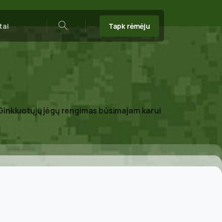
Tapk rėmėju
tai
Search
inkluotųjų jėgų rengimas būsimajam karui