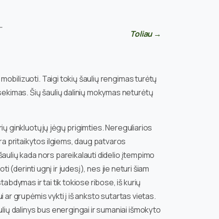
—
Toliau →
 mobilizuoti. Taigi tokių šaulių rengimas turėtų
 sekimas. Šių šaulių dalinių mokymas neturėtų
rių ginkluotųjų jėgų prigimties. Nereguliarios
ra pritaikytos ilgiems, daug patvaros
 šaulių kada nors pareikalauti didelio įtempimo
ti (derinti ugnį ir judesį), nes jie neturi šiam
bdymas ir tai tik tokiose ribose, iš kurių
i ar grupėmis vykti į iš anksto sutartas vietas.
lių dalinys bus energingai ir sumaniai išmokyto