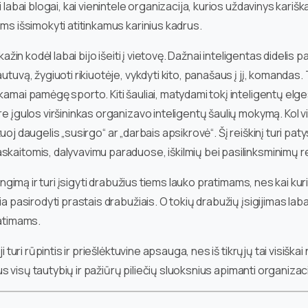
i labai blogai, kai vienintele organizacija, kurios uždavinys kari
ems išsimokyti atitinkamus karinius kadrus.
kažin kodėl labai bijo išeiti į vietovę. Dažnai inteligentas didelis 
uvą, žygiuoti rikiuotėje, vykdyti kito, panašaus į jį, komandas. Ti
mai pamėgę sporto. Kiti šauliai, matydami tokį inteligentų elgesį, 
re įgulos viršininkas organizavo inteligentų šaulių mokymą. Kol 
 tuoj daugelis „susirgo“ ar „darbais apsikrovė“. Šį reiškinį turi patys
skaitomis, dalyvavimu paraduose, iškilmių bei pasilinksminimų 
engimą ir turi įsigyti drabužius tiems lauko pratimams, nes kai kuri
ia pasirodyti prastais drabužiais. O tokių drabužių įsigijimas la
pratimams.
i turi rūpintis ir priešlėktuvine apsauga, nes iš tikrųjų tai visiška
ius visų tautybių ir pažiūrų piliečių sluoksnius apimanti organizaci