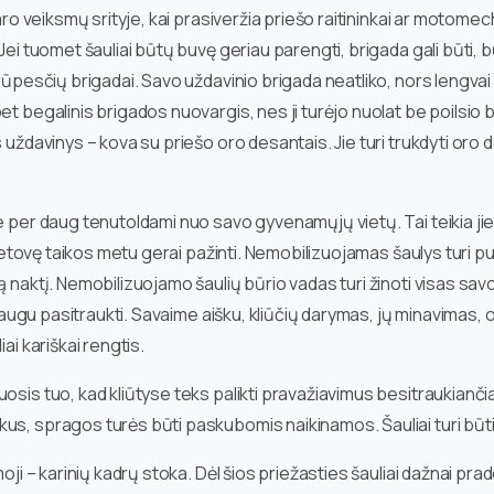
aro veiksmų srityje, kai prasiveržia priešo raitininkai ar motomech
ei tuomet šauliai būtų buvę geriau parengti, brigada gali būti, bū
rūpesčių brigadai. Savo uždavinio brigada neatliko, nors lengvai b
 begalinis brigados nuovargis, nes ji turėjo nuolat be poilsio bud
 uždavinys – kova su priešo oro desantais. Jie turi trukdyti oro 
e per daug tenutoldami nuo savo gyvenamųjų vietų. Tai teikia jie
 vietovę taikos metu gerai pažinti. Nemobilizuojamas šaulys turi p
 naktį. Nemobilizuojamo šaulių būrio vadas turi žinoti visas savo
 saugu pasitraukti. Savaime aišku, kliūčių darymas, jų minavimas, o
ai kariškai rengtis.
osis tuo, kad kliūtyse teks palikti pravažiavimus besitraukianč
us, spragos turės būti paskubomis naikinamos. Šauliai turi būti 
ji – karinių kadrų stoka. Dėl šios priežasties šauliai dažnai praded