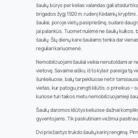
šaulių būrys per kelias valandas gali atsidurti k
brigados žygį 1920 m. rudenį Kėdainių kryptimi. J
šauliai, poroje vietų pasipriešinę, sudarė daug 
jai palankūs. Tuomet nulėmė ne šaulių kulkos, bet
šaulių. Šių dienų kare šauliams tenka dar vienas
reguliari kariuomenė.
Nemobilizuojami šauliai veikia nenutoldami ar n
vietovę. Savaime aišku, iš to kyla ir pareiga tą
šunkeliuose, balų tarpekliuose net ir tamsiausią
vietas, kur patogu įrengti kliūtis, o prireikus –
kuriose turi taikos metu nemobilizuojamieji šauli
Šaulių daromos kliūtys keliuose dažnai kompliku
gyventojams. Tik paskutiniam vežimui pasitrauk
Dvi priežastys trukdo šaulių karinį rengimą. Pirmo