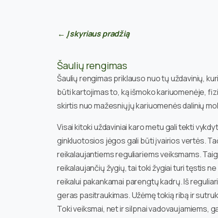
← Į skyriaus pradžią
Šaulių rengimas
Šaulių rengimas priklauso nuo tų uždavinių, kuri
būti kartojimas to, ką išmoko kariuomenėje, fi
skirtis nuo mažesniųjų kariuomenės dalinių m
Visai kitoki uždaviniai karo metu gali tekti vyk
ginkluotosios jėgos gali būti įvairios vertės. 
reikalaujantiems reguliariems veiksmams. Taigi į
reikalaujančių žygių, tai toki žygiai turi tęstis n
reikalui pakankamai parengtų kadrų. Iš reguliari
geras pasitraukimas. Užėmę tokią ribą ir sutrukdę
Toki veiksmai, net ir silpnai vadovaujamiems, g