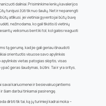
anizuoti daliniai. Prisiminkime lenkų kavalerijos
tų turėjusi žūti tik nuo šaulių. Net ir neparengti
ūtų atlikusi, jei vietiniai gyventojai būtų buvę
ėti, nežinodama, ko gali tikėtis iš vietinių
desantų veiksmus bent iki tol, kol galės reaguoti
ms tą gerumą, kad jie gali geriau išnaudoti
uikiai orientuotis visuose savo apylinkės
 apylinkės vietas patogias slėptis, visas
 ypač geras šaudymas, būtini. Tai ir yra sritys,
iai savai kariuomenei ir besievakuojantiems
ir šiam darbui tinkamai pasirengę.
a dirbti tik tai, ką jų turimieji kadrai moka –