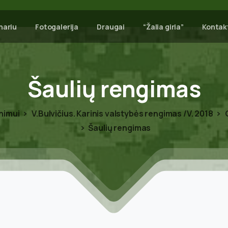
nariu
Fotogalerija
Draugai
“Žalia giria”
Kontak
Šaulių
rengimas
nimui
V.Bulvičius. Karinis valstybės rengimas /V. 2018
G
Šaulių rengimas