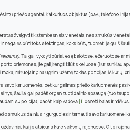
ėsintų priešo agentai. Kai kuriuos objektus (pav., telefono linija
erstas žvalgyti tik stambesniais vienetais, nes smulkūs vienetai 
negalės būti toks efektingas, koks būtų tuomet, jeigu iš šauli
(reidams).
Tai gali vykdyti būriai, esą balotose, ežeruotose ar 
o priemones, jie gali įrengti kliūtis keliuose (kur sunkiau apvažiu
ei moka, minuoja ir gina ugnimi užėmę tokias pozicijas, iš kurių, pr
r nėra savo kariuomenės, bet kur galimas priešo kariuomenės pasi
linys, šauliai gali padėti organizuoti dalinio apsaugą (tuo taupo
audami su policija), padėti kaip vadovai
[1]
pereiti balas ir miškus.
riešo smulkius dalinius ir gurguoles ir tarnauti savo kariuomenei k
ždaviniai, kai jie atsiduria karo veiksmų rajonuose. O tie rajonai