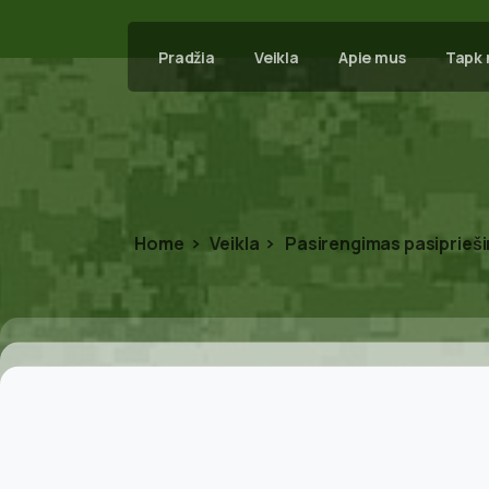
Pradžia
Veikla
Apie mus
Tapk 
Home
Veikla
Pasirengimas pasiprieši