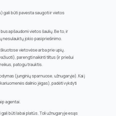
s) gali būti pavesta saugoti ir vietos
bus apšaudomi vietos šaulių. Be to, ir
ų nesulauktų jokio pasipriešinimo.
miškuotose vietovėse arba prie upių.
oti), parengti naikinti tiltus (ir priešui
ireikus, patogu trauktis.
rodymas (junginių sparnuose, užnugaryje). Kai į
 kariuomenės dalinio jėgas), padėti vykdyti
aip agentai.
 gali būti labai platūs. Toli užnugaryje esąs