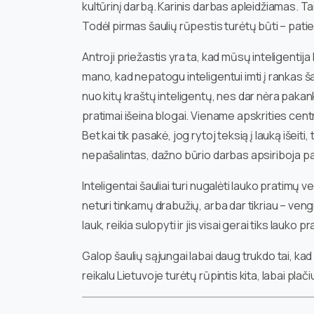
kultūrinį darbą. Karinis darbas apleidžiamas. Ta
Todėl pirmas šaulių rūpestis turėtų būti – pati
Antroji priežastis yra ta, kad mūsų inteligentija 
mano, kad nepatogu inteligentui imti į rankas šaut
nuo kitų kraštų inteligentų, nes dar nėra pakanka
pratimai išeina blogai. Viename apskrities cent
Bet kai tik pasakė, jog rytoj teksią į lauką išeiti,
nepašalintas, dažno būrio darbas apsiriboja pa
Inteligentai šauliai turi nugalėti lauko pratimų v
neturi tinkamų drabužių, arba dar tikriau – veng
lauk, reikia sulopyti ir jis visai gerai tiks lauko 
Galop šaulių sąjungai labai daug trukdo tai, kad j
reikalu Lietuvoje turėtų rūpintis kita, labai plač