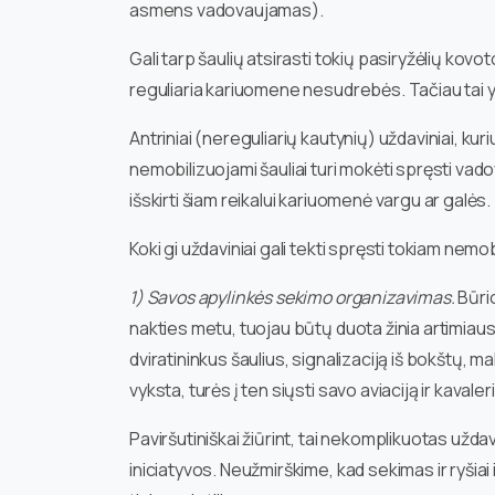
asmens vadovaujamas).
Gali tarp šaulių atsirasti tokių pasiryžėlių kovot
reguliaria kariuomene nesudrebės. Tačiau tai y
Antriniai (nereguliarių kautynių) uždaviniai, ku
nemobilizuojami šauliai turi mokėti spręsti va
išskirti šiam reikalui kariuomenė vargu ar galės.
Koki gi uždaviniai gali tekti spręsti tokiam nem
1) Savos apylinkės sekimo organizavimas.
Būri
nakties metu, tuojau būtų duota žinia artimiaus
dviratininkus šaulius, signalizaciją iš bokštų, 
vyksta, turės į ten siųsti savo aviaciją ir kava
Paviršutiniškai žiūrint, tai nekomplikuotas užd
iniciatyvos. Neužmirškime, kad sekimas ir ryšiai