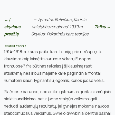
← Į
— Vytautas Bulvičius „Karinis
skyriaus
valstybės rengimas“ 1939 m. —
Toliau →
pradžią
Skyrius: Pokarinės karo teorijos
Douhet teorija
1914–1918 m. karas paliko karo teoriją prie neišspręsto
klausimo: kaip laimėti siauruose Vakarų Europos
frontuose? Yra būtinas reikalas į šį klausimą rasti
atsakymą, nes ir būsimajame kare pagrindiniai frontai
numatomi siauri, lyginant su jėgomis, kurios juose veiks.
Plačiuose baruose, nors ir liko galimumas greitais smūgiais
siekti sunaikinimo, bet ir juose staigūs veiksmai gali
neduoti laukiamųjų rezultatų, jei gynėjas mokamai naudos
stabdomuosius veiksmus. Gynėjo gyvybiniai centrai dažnai