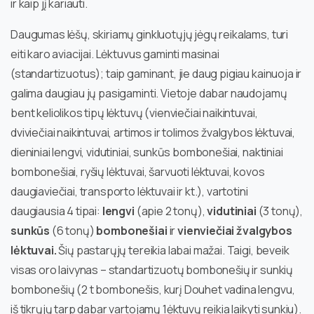
ir kaip jį kariauti.
Daugumas lėšų, skiriamų ginkluotųjų jėgų reikalams, turi
eiti karo aviacijai. Lėktuvus gaminti masinai
(standartizuotus); taip gaminant, jie daug pigiau kainuoja ir
galima daugiau jų pasigaminti. Vietoje dabar naudojamų
bent keliolikos tipų lėktuvų (vienviečiai naikintuvai,
dviviečiai naikintuvai, artimos ir tolimos žvalgybos lėktuvai,
dieniniai lengvi, vidutiniai, sunkūs bombonešiai, naktiniai
bombonešiai, ryšių lėktuvai, šarvuoti lėktuvai, kovos
daugiaviečiai, transporto lėktuvai ir kt.), vartotini
daugiausia 4 tipai:
lengvi
(apie 2 tonų),
vidutiniai
(3 tonų),
sunkūs
(6 tonų)
bombonešiai
ir
vienviečiai žvalgybos
lėktuvai.
Šių pastarųjų tereikia labai mažai. Taigi, beveik
visas oro laivynas – standartizuotų bombonešių ir sunkių
bombonešių (2 t bombonešis, kurį Douhet vadina lengvu,
iš tikrųjų tarp dabar vartojamų 1ėktuvų reikia laikyti sunkiu).