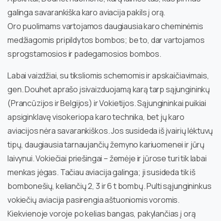
galinga savarankiška karo aviacija pakils į orą.
Oro puolimams vartojamos daugiausia karo cheminėmis
medžiagomis pripildytos bombos; be to, dar vartojamos
sprogstamosios ir padegamosios bombos.
Labai vaizdžiai, su tiksliomis schemomis ir apskaičiavimais,
gen. Douhet aprašo įsivaizduojamą karą tarp sąjungininkų
(Prancūzijos ir Belgijos) ir Vokietijos. Sąjungininkai puikiai
apsiginklavę visokeriopa karo technika, bet jų karo
aviacijos nėra savarankiškos. Jos susideda iš įvairių lėktuvų
tipų, daugiausia tarnaujančių žemyno kariuomenei ir jūrų
laivynui. Vokiečiai priešingai – žemėje ir jūrose turi tik labai
menkas jėgas. Tačiau aviacija galinga; ji susideda tik iš
bombonešių, keliančių 2, 3 ir 6 t bombų. Pulti sąjungininkus
vokiečių aviacija pasirengia aštuoniomis voromis.
Kiekvienoje voroje po kelias bangas, pakylančias į orą