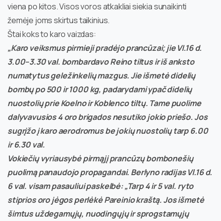
viena po kitos. Visos voros atkakliai siekia sunaikinti
žemėje joms skirtus taikinius.
Štai koks to karo vaizdas:
„Karo veiksmus pirmieji pradėjo prancūzai; jie VI.16 d.
3.00–3.30 val. bombardavo Reino tiltus ir iš anksto
numatytus geležinkelių mazgus. Jie išmetė didelių
bombų po 500 ir 1000 kg, padarydami ypač didelių
nuostolių prie Koelno ir Koblenco tiltų. Tame puolime
dalyvavusios 4 oro brigados nesutiko jokio priešo. Jos
sugrįžo į karo aerodromus be jokių nuostolių tarp 6.00
ir 6.30 val.
Vokiečių vyriausybė pirmąjį prancūzų bombonešių
puolimą panaudojo propagandai. Berlyno radijas Vl.16 d.
6 val. visam pasauliui paskelbė: „Tarp 4 ir 5 val. ryto
stiprios oro jėgos perlėkė Pareinio kraštą. Jos išmetė
šimtus uždegamųjų, nuodingųjų ir sprogstamųjų