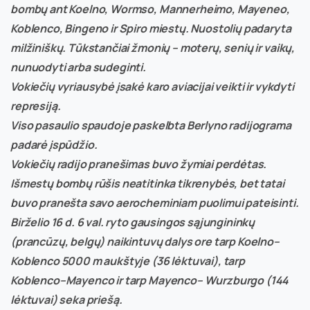
bombų ant Koelno, Wormso, Mannerheimo, Mayeneo,
Koblenco, Bingeno ir Spiro miestų. Nuostolių padaryta
milžiniškų. Tūkstančiai žmonių – moterų, senių ir vaikų,
nunuodyti arba sudeginti.
Vokiečių vyriausybė įsakė karo aviacijai veikti ir vykdyti
represiją.
Viso pasaulio spaudoje paskelbta Berlyno radijograma
padarė įspūdžio.
Vokiečių radijo pranešimas buvo žymiai perdėtas.
Išmestų bombų rūšis neatitinka tikrenybės, bet tatai
buvo pranešta savo aerocheminiam puolimui pateisinti.
Birželio 16 d. 6 val. ryto gausingos sąjungininkų
(prancūzų, belgų) naikintuvų dalys ore tarp Koelno–
Koblenco 5000 m aukštyje (36 lėktuvai), tarp
Koblenco–Mayenco ir tarp Mayenco– Wurzburgo (144
lėktuvai) seka priešą.