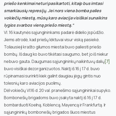
priešo kenkimai neturi pasikartoti, kitaip bus imtasi
smarkiausių represijų. Jei nors viena bomba palies
vokiečių miestą, mūsų karo aviacija visiškai sunaikins
lygios svarbos vieną priešo miestą.“
VI. 16 kautynės sąjungininkams padarė didelio įspūdžio.
Jiems atrodė, kad priešų lėktuvai visur viską pasiekė.
Toliausieji krašto gilumos miestai buvo paliesti priešo
bombų. Iš daug ko buvo tikėtasi saugumo, bet jo iš niekur
nebuvo gauta. Daugumas sąjungininkų naikintuvų dalių
[7]
buvo visiškai dezorganizuotos. Naktį iš 16 į 17 d. buvo
rūpinamasi surinkti kiek galint daugiau jėgų gintis nuo
tolesnių karo aviacijos puolimų.
Dėl vokiečių VI.16 d. 20 val. pranešimo sąjungininkai supyko.
Bombonešių brigadoms buvo įsakyta naktį iš 16 į 17 d.
bombarduoti Koelną, Koblencą, Mayencą ir Frankfurtą. Ir
sąjungininkų bombonešių brigados šiuos miestus