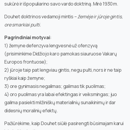
sukūrė ir išpopuliarino savo vardo doktriną. Mirė 1930 m.
Douhet doktrinos vedamoji mintis –
žemėje ir jūroje gintis,
ore smarkiai pulti.
Pagrindiniai motyvai
:
1) žemyne defenzyva lengvesnė už ofenzyvą
(prisiminkime Didžiojo karo pamokas siauruose Vakarų
Europos frontuose);
2) jūroje taip pat lengviau gintis, negu pulti, nors ir ne taip
ryškiai kaip žemyne;
3) ore gynimasis negalimas; galimas tik puolimas;
4) oro puolimas yra labai efektingas ir veiksmingas; juo
galima pasiekti milžiniškų materialinių sunaikinimų ir dar
didesnių moralinių efektų.
Pažiūrėkime, kaip Douhet siūlė pasirengti būsimajam karui