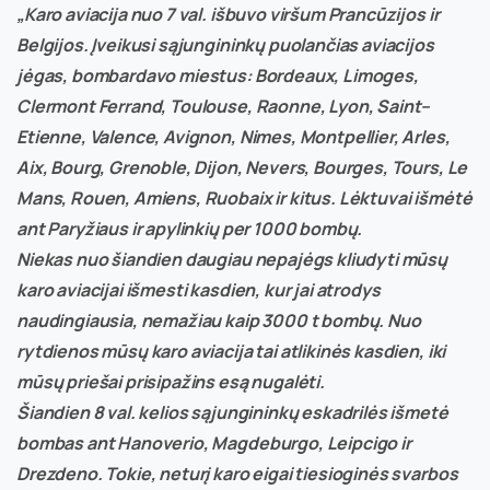
„Karo aviacija nuo 7 val. išbuvo viršum Prancūzijos ir
Belgijos. Įveikusi sąjungininkų puolančias aviacijos
jėgas, bombardavo miestus: Bordeaux, Limoges,
Clermont Ferrand, Toulouse, Raonne, Lyon, Saint–
Etienne, Valence, Avignon, Nimes, Montpellier, Arles,
Aix, Bourg, Grenoble, Dijon, Nevers, Bourges, Tours, Le
Mans, Rouen, Amiens, Ruobaix ir kitus. Lėktuvai išmėtė
ant Paryžiaus ir apylinkių per 1000 bombų.
Niekas nuo šiandien daugiau nepajėgs kliudyti mūsų
karo aviacijai išmesti kasdien, kur jai atrodys
naudingiausia, nemažiau kaip 3000 t bombų. Nuo
rytdienos mūsų karo aviacija tai atlikinės kasdien, iki
mūsų priešai prisipažins esą nugalėti.
Šiandien 8 val. kelios sąjungininkų eskadrilės išmetė
bombas ant Hanoverio, Magdeburgo, Leipcigo ir
Drezdeno. Tokie, neturį karo eigai tiesioginės svarbos