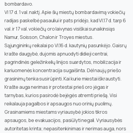
bombardavo.
VI 17 d. 1 val. naktį. Apie šių miestų bombardavimą vokiečių
radijas paskelbė pasauliui ir pats pridėjo, kad VI.17 d. tarp 6
val. ir 17 val. vokiečių oro laivynas visiškai sunaikinsiąs
Namur, Soisson, Chalon ir Troyes miestus.
Sąjungininkų reikalai po VI.16 d. kautynių pasunkėjo. Gaisrų
krašte daugybė, dujomis apnuodyti didieji centrai,
pagrindinės geležinkelių linijos suardytos, mobilizacija ir
kariuomenės koncentracija sugaišinta. Dėl naujų priešo
grasinimų tenka susirūpinti. Kai kurie miestai iškraustyti.
Krašte auga nerimas ir protestai prieš oro jėgas ir
tarnybas, kurios pasirodė bejėgės atremti priešą. Visi
reikalauja pagalbos ir apsaugos nuo orinių puolimų.
Grasinamiems miestams vyriausybė jokios tikros
apsaugos, be evakuacijos, pasiūlyti negali. Vyriausybės
autoritetas krinta; nepasitenkinimas ir nerimas auga, nors