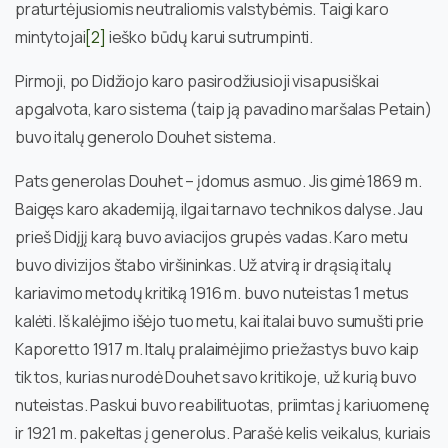
praturtėjusiomis neutraliomis valstybėmis. Taigi karo
mintytojai
[2]
ieško būdų karui sutrumpinti.
Pirmoji, po Didžiojo karo pasirodžiusioji visapusiškai
apgalvota, karo sistema (taip ją pavadino maršalas Petain)
buvo italų generolo Douhet sistema.
Pats generolas Douhet – įdomus asmuo. Jis gimė 1869 m.
Baigęs karo akademiją, ilgai tarnavo technikos dalyse. Jau
prieš Didįjį karą buvo aviacijos grupės vadas. Karo metu
buvo divizijos štabo viršininkas. Už atvirą ir drąsią italų
kariavimo metodų kritiką 1916 m. buvo nuteistas 1 metus
kalėti. Iš kalėjimo išėjo tuo metu, kai italai buvo sumušti prie
Kaporetto 1917 m. Italų pralaimėjimo priežastys buvo kaip
tik tos, kurias nurodė Douhet savo kritikoje, už kurią buvo
nuteistas. Paskui buvo reabilituotas, priimtas į kariuomenę
ir 1921 m. pakeltas į generolus. Parašė kelis veikalus, kuriais