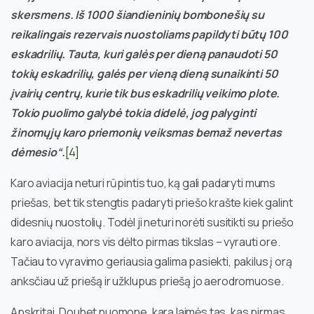
skersmens. Iš 1000 šiandieninių bombonešių su
reikalingais rezervais nuostoliams papildyti būtų 100
eskadrilių. Tauta, kuri galės per dieną panaudoti 50
tokių eskadrilių, galės per vieną dieną sunaikinti 50
įvairių centrų, kurie tik bus eskadrilių veikimo plote.
Tokio puolimo galybė tokia didelė, jog palyginti
žinomųjų karo priemonių veiksmas bemaž nevertas
dėmesio“.
[4]
Karo aviacija neturi rūpintis tuo, ką gali padaryti mums
priešas, bet tik stengtis padaryti priešo krašte kiek galint
didesnių nuostolių. Todėl ji neturi norėti susitikti su priešo
karo aviacija, nors vis dėlto pirmas tikslas – vyrauti ore.
Tačiau to vyravimo geriausia galima pasiekti, pakilus į orą
anksčiau už priešą ir užklupus priešą jo aerodromuose.
Apskritai, Douhet nuomone, karą laimės tas, kas pirmas