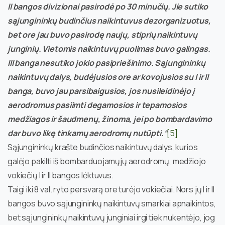
II bangos divizionai pasirodė po 30 minučių. Jie sutiko
sąjungininkų budinčius naikintuvus dezorganizuotus,
bet ore jau buvo pasirodę naujų, stiprių naikintuvų
junginių. Vietomis naikintuvų puolimas buvo galingas.
III banga nesutiko jokio pasipriešinimo. Sąjungininkų
naikintuvų dalys, budėjusios ore ar kovojusios su I ir II
banga, buvo jau parsibaigusios, jos nusileidinėjo į
aerodromus pasiimti degamosios ir tepamosios
medžiagos ir šaudmenų, žinoma, jei po bombardavimo
dar buvo likę tinkamų aerodromų nutūpti.“
[5]
Sąjungininkų krašte budinčios naikintuvų dalys, kurios
galėjo pakilti iš bombarduojamųjų aerodromų, medžiojo
vokiečių I ir II bangos lėktuvus.
Taigi iki 8 val. ryto persvarą ore turėjo vokiečiai. Nors jų I ir II
bangos buvo sąjungininkų naikintuvų smarkiai apnaikintos,
bet sąjungininkų naikintuvų junginiai irgi tiek nukentėjo, jog