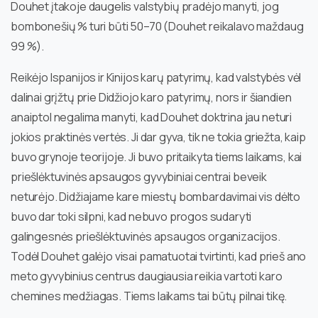
Douhet įtakoje daugelis valstybių pradėjo manyti, jog
bombonešių % turi būti 50–70 (Douhet reikalavo maždaug
99 %).
Reikėjo Ispanijos ir Kinijos karų patyrimų, kad valstybės vėl
dalinai grįžtų prie Didžiojo karo patyrimų, nors ir šiandien
anaiptol negalima manyti, kad Douhet doktrina jau neturi
jokios praktinės vertės. Ji dar gyva, tik ne tokia griežta, kaip
buvo grynoje teorijoje. Ji buvo pritaikyta tiems laikams, kai
priešlėktuvinės apsaugos gyvybiniai centrai beveik
neturėjo. Didžiajame kare miestų bombardavimai vis dėlto
buvo dar toki silpni, kad nebuvo progos sudaryti
galingesnės priešlėktuvinės apsaugos organizacijos.
Todėl Douhet galėjo visai pamatuotai tvirtinti, kad prieš ano
meto gyvybinius centrus daugiausia reikia vartoti karo
chemines medžiagas. Tiems laikams tai būtų pilnai tikę.