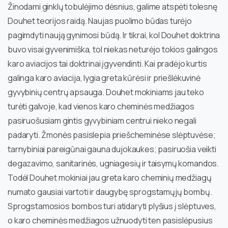
Žinodami ginklų tobulėjimo dėsnius, galime atspėti tolesnę
Douhet teorijos raidą. Naujas puolimo būdas turėjo
pagimdyti naują gynimosi būdą. Ir tikrai, kol Douhet doktrina
buvo visai gyvenimiška, tol niekas neturėjo tokios galingos
karo aviacijos tai doktrinai įgyvendinti. Kai pradėjo kurtis
galinga karo aviacija, lygia greta kūrėsi ir priešlėkuvinė
gyvybinių centrų apsauga. Douhet mokiniams jau teko
turėti galvoje, kad vienos karo cheminės medžiagos
pasiruošusiam gintis gyvybiniam centrui nieko negali
padaryti. Žmonės pasislepia priešcheminėse slėptuvėse;
tarnybiniai pareigūnai gauna dujokaukes; pasiruošia veikti
degazavimo, sanitarinės, ugniagesių ir taisymų komandos.
Todėl Douhet mokiniai jau greta karo cheminių medžiagų
numato gausiai vartoti ir daugybę sprogstamųjų bombų.
Sprogstamosios bombos turi atidaryti plyšius į slėptuves,
o karo cheminės medžiagos užnuodyti ten pasislėpusius