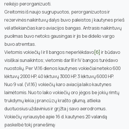
reikėjo perorganizuoti.
Greitomis iš naujo sugrupuotos, perorganizuotos ir
rezervinės naikintuvų dalys buvo paleistos į kautynes prieš
vėl atlekiančias karo aviacijos bangas. Antrasis naikintuvų
puolimas buvo netoks gausingas ir jis be didelio vargo
buvo atremtas.
Vietomis vokiečių I ir II bangos neperlėkdavo
[6]
ir būdavo
visiškai sunaikintos; vietomis dar III ir IV bangos turėdavo
nuostolių. Per VI.16 dienos kautynes vokiečiai neteko 600
lėktuvų 2000 HP, 40 lėktuvų 3000 HP, 3 lėktuvų 6000 HP.
Nuo 9 val. (VI.16) vokiečių karo aviacija laiko kautynes
laimėtomis. Nuo to laiko vokiečių oro jėgos be jokių rimtų
trukdymų lekia į prancūzų krašto gilumą, atlieka
duotuosius uždavinius ir grįžta į savo aerodromus.
Vokiečių vyriausybė apie 16 d. kautynes 20 valandą
paskelbė tokį pranešimą: