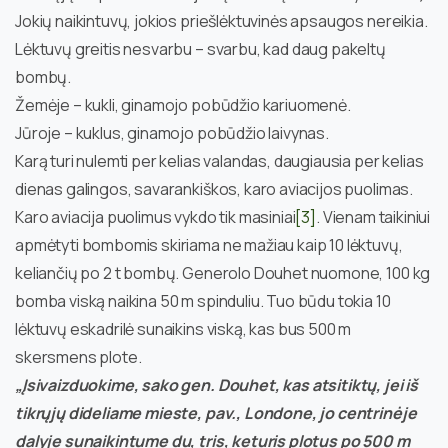
Jokių naikintuvų, jokios priešlėktuvinės apsaugos nereikia.
Lėktuvų greitis nesvarbu – svarbu, kad daug pakeltų
bombų.
Žemėje – kukli, ginamojo pobūdžio kariuomenė.
Jūroje – kuklus, ginamojo pobūdžio laivynas.
Karą turi nulemti per kelias valandas, daugiausia per kelias
dienas galingos, savarankiškos, karo aviacijos puolimas.
Karo aviacija puolimus vykdo tik masiniai
[3]
. Vienam taikiniui
apmėtyti bombomis skiriama ne mažiau kaip 10 lėktuvų,
keliančių po 2 t bombų. Generolo Douhet nuomone, 100 kg
bomba viską naikina 50 m spinduliu. Tuo būdu tokia 10
lėktuvų eskadrilė sunaikins viską, kas bus 500 m
skersmens plote.
„Įsivaizduokime, sako gen. Douhet, kas atsitiktų, jei iš
tikrųjų dideliame mieste, pav., Londone, jo centrinėje
dalyje sunaikintume du, tris, keturis plotus po 500 m