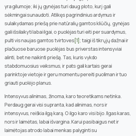
yra gilumoje; iki jų gynėjas turi daug ploto, kurį gali
sėkmingai sunaudoti. Atlikęs pagrindinius ardymus ir
sulaikydamas priešą prie natūralių gamtos kliūčių, gynėjas
gali išsilaikyti labai ilgai, o puolėjas turi eiti per suardymus,
pulti vis naujas gamtos tvirtoves
[1]
; taigi iš tikrųjų dažnai ir
plačiuose baruose puolėjas bus priverstas intensyviai
alinti, bet ne naikinti priešą. Tas, kuris vykdo
stabdomuosius veiksmus, ir pats gali kartais gerai
parinktoje vietoje ir geru momentu pereiti puoliman ir tuo
griauti puolėjo planus.
Intensyvus alinimas, žinoma, karo teoretikams netinka.
Perdaug gerai visi supranta, kad alinimas, nors ir
intensyvus, reiškia ilgą karą. O ilgo karo visi bijo. Ilgas karas,
nors ir laimėtas, labai išvargina. Karui pasibaigus net ir
laimėtojas atrodo labai menkas palyginti su