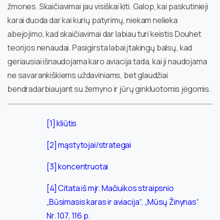
žmones. Skaičiavimai jau visiškai kiti. Galop, kai paskutinieji
karai duoda dar kai kurių patyrimų, niekam nelieka
abejojimo, kad skaičiavimai dar labiau turi keistis Douhet
teorijos nenaudai. Pasigirsta labai įtakingų balsų, kad
geriausiai išnaudojama karo aviacija tada, kai ji naudojama
ne savarankiškiems uždaviniams, bet glaudžiai
bendradarbiaujant su žemyno ir jūrų ginkluotomis jėgomis.
[1]
kliūtis
[2]
mąstytojai/strategai
[3]
koncentruotai
[4]
Citata iš mjr. Mačiuikos straipsnio
„Būsimasis karas ir aviacija“, „Mūsų Žinynas“
Nr. 107, 116 p.