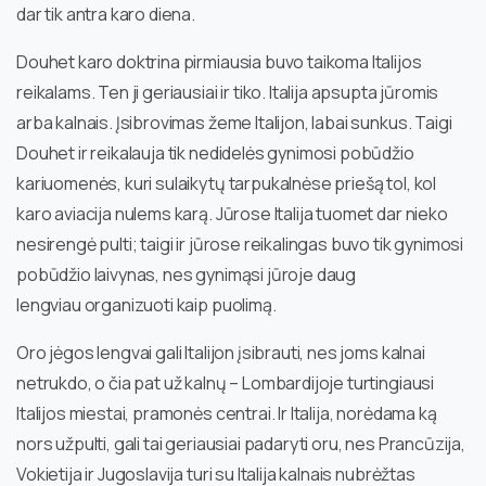
dar tik antra karo diena.
Douhet karo doktrina pirmiausia buvo taikoma Italijos
reikalams. Ten ji geriausiai ir tiko. Italija apsupta jūromis
arba kalnais. Įsibrovimas žeme Italijon, labai sunkus. Taigi
Douhet ir reikalauja tik nedidelės gynimosi pobūdžio
kariuomenės, kuri sulaikytų tarpukalnėse priešą tol, kol
karo aviacija nulems karą. Jūrose Italija tuomet dar nieko
nesirengė pulti; taigi ir jūrose reikalingas buvo tik gynimosi
pobūdžio laivynas, nes gynimąsi jūroje daug
lengviau organizuoti kaip puolimą.
Oro jėgos lengvai gali Italijon įsibrauti, nes joms kalnai
netrukdo, o čia pat už kalnų – Lombardijoje turtingiausi
Italijos miestai, pramonės centrai. Ir Italija, norėdama ką
nors užpulti, gali tai geriausiai padaryti oru, nes Prancūzija,
Vokietija ir Jugoslavija turi su Italija kalnais nubrėžtas