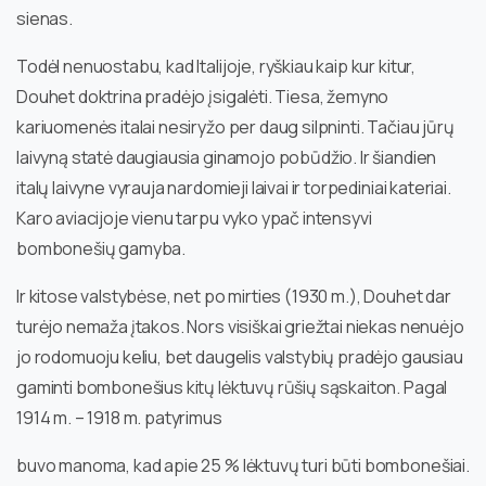
sienas.
Todėl nenuostabu, kad Italijoje, ryškiau kaip kur kitur,
Douhet doktrina pradėjo įsigalėti. Tiesa, žemyno
kariuomenės italai nesiryžo per daug silpninti. Tačiau jūrų
laivyną statė daugiausia ginamojo pobūdžio. Ir šiandien
italų laivyne vyrauja nardomieji laivai ir torpediniai kateriai.
Karo aviacijoje vienu tarpu vyko ypač intensyvi
bombonešių gamyba.
Ir kitose valstybėse, net po mirties (1930 m.), Douhet dar
turėjo nemaža įtakos. Nors visiškai griežtai niekas nenuėjo
jo rodomuoju keliu, bet daugelis valstybių pradėjo gausiau
gaminti bombonešius kitų lėktuvų rūšių sąskaiton. Pagal
1914 m. – 1918 m. patyrimus
buvo manoma, kad apie 25 % lėktuvų turi būti bombonešiai.