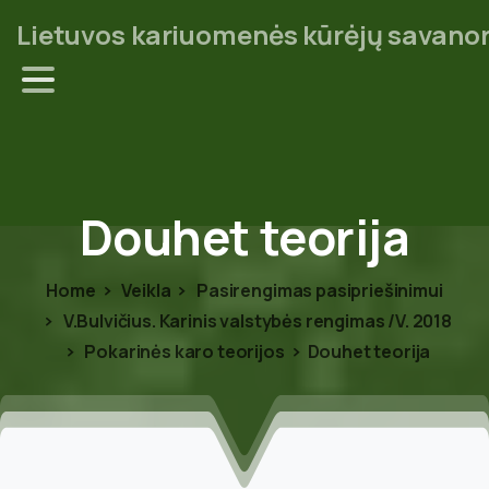
Lietuvos kariuomenės kūrėjų savanor
Douhet
teorija
Home
Veikla
Pasirengimas pasipriešinimui
V.Bulvičius. Karinis valstybės rengimas /V. 2018
Pokarinės karo teorijos
Douhet teorija