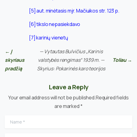
[5]
aut. minėtasis mjr. Mačiuikos str. 123 p.
[6]
tikslo nepasiekdavo
[7]
karinių vienetų
← Į
— Vytautas Bulvičius „Karinis
skyriaus
valstybės rengimas“ 1939 m. —
Toliau →
pradžią
Skyrius: Pokarinės karo teorijos
Leave a Reply
Your email address will not be published.Required fields
are marked *
Name
*