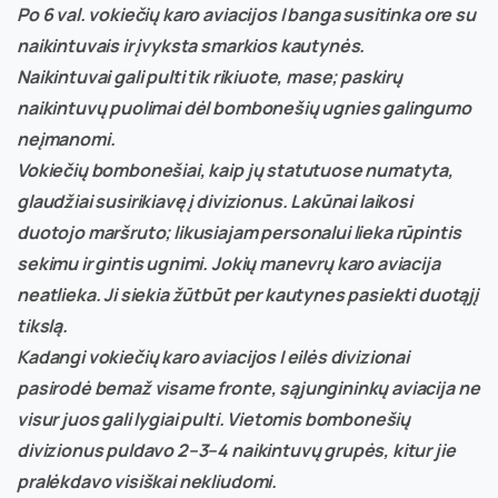
Po 6 val. vokiečių karo aviacijos I banga susitinka ore su
naikintuvais ir įvyksta smarkios kautynės.
Naikintuvai gali pulti tik rikiuote, mase; paskirų
naikintuvų puolimai dėl bombonešių ugnies galingumo
neįmanomi.
Vokiečių bombonešiai, kaip jų statutuose numatyta,
glaudžiai susirikiavę į divizionus. Lakūnai laikosi
duotojo maršruto; likusiajam personalui lieka rūpintis
sekimu ir gintis ugnimi. Jokių manevrų karo aviacija
neatlieka. Ji siekia žūtbūt per kautynes pasiekti duotąjį
tikslą.
Kadangi vokiečių karo aviacijos I eilės divizionai
pasirodė bemaž visame fronte, sąjungininkų aviacija ne
visur juos gali lygiai pulti. Vietomis bombonešių
divizionus puldavo 2–3–4 naikintuvų grupės, kitur jie
pralėkdavo visiškai nekliudomi.