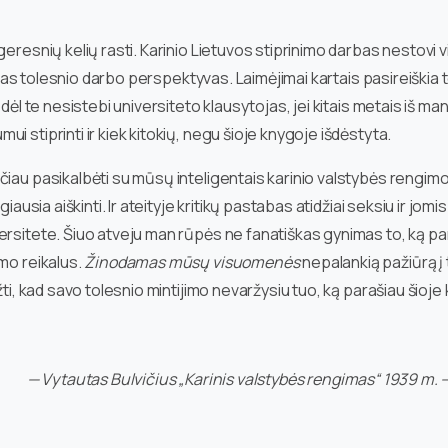
eresnių kelių rasti. Karinio Lietuvos stiprinimo darbas nestovi vi
aujas tolesnio darbo perspektyvas. Laimėjimai kartais pasireiškia te
dėl te nesistebi universiteto klausytojas, jei kitais metais iš man
 stiprinti ir kiek kitokių, negu šioje knygoje išdėstyta.
čiau pasikalbėti su mūsų inteligentais karinio valstybės rengi
giausia aiškinti. Ir ateityje kritikų pastabas atidžiai seksiu ir 
ersitete. Šiuo atveju man rūpės ne fanatiškas gynimas to, ką pa
mo reikalus.
Žinodamas mūsų visuomenės
nepalankią pažiūrą į 
žti, kad savo tolesnio mintijimo nevaržysiu tuo, ką parašiau šioje
— Vytautas Bulvičius „Karinis valstybės rengimas“ 1939 m. 