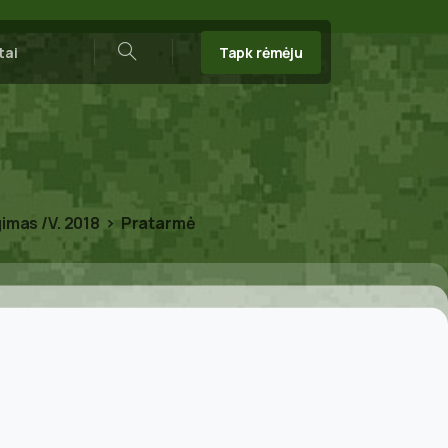
Tapk rėmėju
tai
Search
gimas /V. 2018
Pratarmė