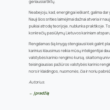
geriausiai tiktų.
Neabejoju, kad, energingai ieškant, galima dar g
Nauji šios srities laimėjimai dažnai atveria ir n
puikiai atrodę teorijoje, nublunka praktikoje. To
konkrečių pasiūlymų Lietuvos kariniam atsparumui
Rengdamas šią knygą stengiausi kiek galint pla
karinius klausimus reikia mūsų inteligentijai dau
valstybės karinio rengimo kursą, skaitomą univ
teisingiausias pažiūros valstybės karinio rengi
nors ir klaidingos, nuomonės, čia ir noriu pabrė
Autorius.
← Į pradžią