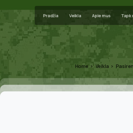
Pradžia
Veikla
Apie mus
Tapk 
Home
Veikla
Pasiren