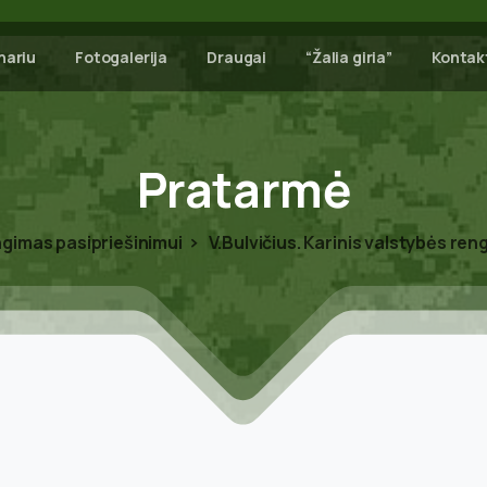
nariu
Fotogalerija
Draugai
“Žalia giria”
Kontak
Pratarmė
gimas pasipriešinimui
V.Bulvičius. Karinis valstybės ren