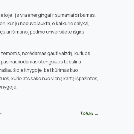
etoje; jis yra energingai ir sumaniai dirbamas.
n, kur jų nebuvo laukta, o kai kurie dalykai,
ęs ar iš mano įpėdinio universitete išgirs
mo temomis, norėdamas gauti vaizdą, kuriuos
jomis pasinaudodamas stengsiuos tobulinti
rašiau šioje knygoje, bet kūrimas kuo
tuos, kurie atsisako nuo vieną kartą išpažintos,
 knygoje.
—
Toliau →