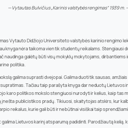
— Vytautas Bulvičius „Karinis valstybės rengimas“ 1939 m. 
amas Vytauto Didžiojo Universiteto valstybės karinio rengimo l
au knyga nėra taikoma vien tik studentų reikalams. Stengiausi
ač naudinga galėtų būti visų mokyklų mokytojams, dirbantiems i
rine politika.
okslą galima suprasti dvejopai. Galima duoti tik sausas, amžiai
os supratimas. Tačiau taip parašyta knyga dar neduotų Lietuvos in
jo karo politikos mokslo stengiuosi nurodyti ir kelius, kaip tas
ą įnešta publicistikos pradų. Tikiuosi, skaitytojas atskirs, kur k
o reikalus, kurie gali būti ir nebūtinai visiškai taip sprendžiami,
t galima Lietuvos karinį atsparumą padidinti. Parodžiau tą kelią, 