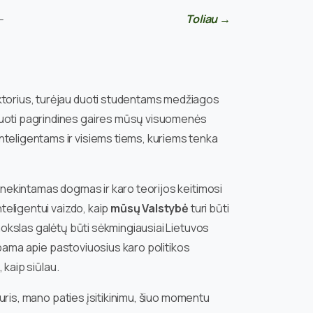
—
Toliau →
ektorius, turėjau duoti studentams medžiagos
 duoti pagrindines gaires mūsų visuomenės
nteligentams ir visiems tiems, kuriems tenka
s nekintamas dogmas ir karo teorijos keitimosi
teligentui vaizdo, kaip
mūsų Valstybė
turi būti
 mokslas galėtų būti sėkmingiausiai Lietuvos
albama apie pastoviuosius karo politikos
 kaip siūlau.
kuris, mano paties įsitikinimu, šiuo momentu