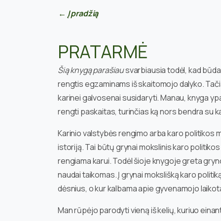
← Į pradžią
PRATARMĖ
Šią knygą parašiau
svarbiausia todėl, kad būd
rengtis egzaminams iš skaitomojo dalyko. Tači
karinei galvosenai susidaryti. Manau, knyga yp
rengti paskaitas, turinčias ką nors bendra su ka
Karinio valstybės rengimo arba karo politikos m
istoriją. Tai būtų grynai mokslinis karo politik
rengiama karui. Todėl šioje knygoje greta gryno
naudai taikomas. Į grynai mokslišką karo politik
dėsnius, o kur kalbama apie gyvenamojo laikotarpi
Man rūpėjo parodyti vieną iš kelių, kuriuo einan