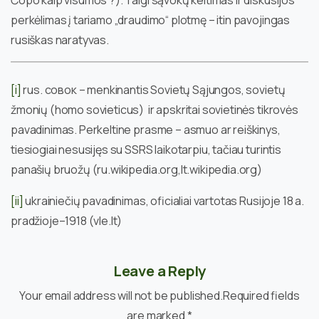
Čopo kaip visumos ?). Taigi sąvokų keitimas ir diskusijos
perkėlimas į tariamo „draudimo“ plotmę – itin pavojingas
rusiškas naratyvas.
[i]
rus. совок – menkinantis Sovietų Sąjungos, sovietų
žmonių (homo sovieticus) ir apskritai sovietinės tikrovės
pavadinimas. Perkeltine prasme – asmuo ar reiškinys,
tiesiogiai nesusijęs su SSRS laikotarpiu, tačiau turintis
panašių bruožų (ru.wikipedia.org,lt.wikipedia.org)
[ii]
ukrainiečių pavadinimas, oficialiai vartotas Rusijoje 18 a.
pradžioje–1918 (vle.lt)
Leave a Reply
Your email address will not be published.Required fields
are marked *