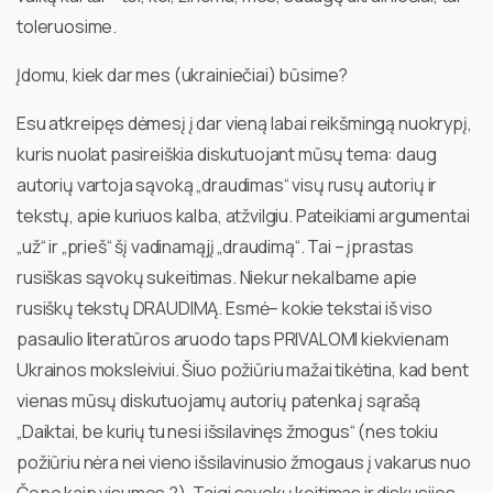
toleruosime.
Įdomu, kiek dar mes (ukrainiečiai) būsime?
Esu atkreipęs dėmesį į dar vieną labai reikšmingą nuokrypį,
kuris nuolat pasireiškia diskutuojant mūsų tema: daug
autorių vartoja sąvoką „draudimas“ visų rusų autorių ir
tekstų, apie kuriuos kalba, atžvilgiu. Pateikiami argumentai
„už“ ir „prieš“ šį vadinamąjį „draudimą“. Tai – įprastas
rusiškas sąvokų sukeitimas. Niekur nekalbame apie
rusiškų tekstų DRAUDIMĄ. Esmė– kokie tekstai iš viso
pasaulio literatūros aruodo taps PRIVALOMI kiekvienam
Ukrainos moksleiviui. Šiuo požiūriu mažai tikėtina, kad bent
vienas mūsų diskutuojamų autorių patenka į sąrašą
„Daiktai, be kurių tu nesi išsilavinęs žmogus“ (nes tokiu
požiūriu nėra nei vieno išsilavinusio žmogaus į vakarus nuo