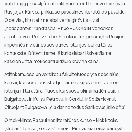
patologijų pasaulį (neatsitiktinai būtent tai buvo aprašyta
Rusijoje), kūryba priklauso pasaulinės literatūros paveldui.
O dėl visų kitų tai ir nelabai verta ginčytis – visi
„nedegantys“ rankraščiai – nuo Puškino iki Venečkos
Jerofejevo ir Pelevino bei Sorokino turi prasmę tik Rusijos
imperinės ir vietinės sovietinės istorijos bei kultūros
kontekste. Būtent tame, iš kurio dabar išsiveržiame,
kasdien už tai mokėdami didžiulę kruviną kainą.
Atitinkamuose universitetų fakultetuose yra specialūs
kursai, kuriuose bus studijuojama rusijos bei sovietijos ir
istorija ir literatūra. Tuose kursuose skiriama dėmesio ir
Bulgakovui, ir Ilfui su Petrovu, ir Gorkiui, ir Solženicynui.
Cituojant Bulgakovą, „čia dar ne tokius Šarikovus įsileidžia“.
O mokyklinės Pasaulinės literatūros kurse – kiek kitoks
„klubas“, ten su „kerzais“ neįeisi. Pirmiausia reikia parašyti