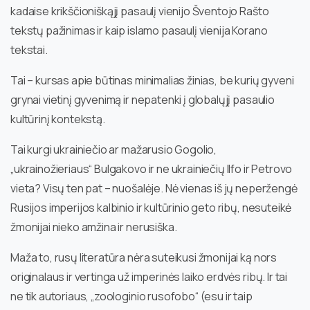
kadaise krikščioniškąjį pasaulį vienijo Šventojo Rašto
tekstų pažinimas ir kaip islamo pasaulį vienija Korano
tekstai.
Tai – kursas apie būtinas minimalias žinias, be kurių gyveni
grynai vietinį gyvenimą ir nepatenki į globalųjį pasaulio
kultūrinį kontekstą.
Tai kurgi ukrainiečio ar mažarusio Gogolio,
„ukrainožieriaus“ Bulgakovo ir ne ukrainiečių Ilfo ir Petrovo
vieta? Visų ten pat – nuošalėje. Nė vienas iš jų neperžengė
Rusijos imperijos kalbinio ir kultūrinio geto ribų, nesuteikė
žmonijai nieko amžina ir nerusiška.
Maža to, rusų literatūra nėra suteikusi žmonijai ką nors
originalaus ir vertinga už imperinės laiko erdvės ribų. Ir tai
ne tik autoriaus, „zoologinio rusofobo“ (esu ir taip