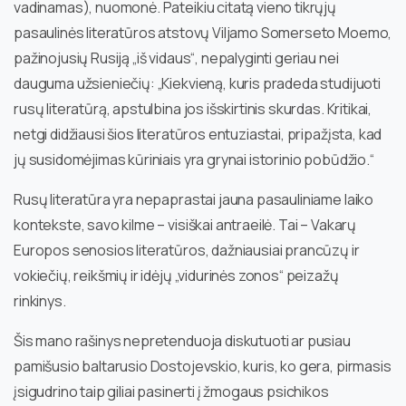
vadinamas), nuomonė. Pateikiu citatą vieno tikrųjų
pasaulinės literatūros atstovų Viljamo Somerseto Moemo,
pažinojusių Rusiją „iš vidaus“, nepalyginti geriau nei
dauguma užsieniečių: „Kiekvieną, kuris pradeda studijuoti
rusų literatūrą, apstulbina jos išskirtinis skurdas. Kritikai,
netgi didžiausi šios literatūros entuziastai, pripažįsta, kad
jų susidomėjimas kūriniais yra grynai istorinio pobūdžio.“
Rusų literatūra yra nepaprastai jauna pasauliniame laiko
kontekste, savo kilme – visiškai antraeilė. Tai – Vakarų
Europos senosios literatūros, dažniausiai prancūzų ir
vokiečių, reikšmių ir idėjų „vidurinės zonos“ peizažų
rinkinys.
Šis mano rašinys nepretenduoja diskutuoti ar pusiau
pamišusio baltarusio Dostojevskio, kuris, ko gera, pirmasis
įsigudrino taip giliai pasinerti į žmogaus psichikos