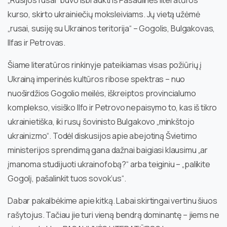
„Rusijos rusai“ buvo išbraukti iš Pasaulinės literatūros
kurso, skirto ukrainiečių moksleiviams. Jų vietą užėmė
„rusai, susiję su Ukrainos teritorija“ – Gogolis, Bulgakovas,
Ilfas ir Petrovas.
Šiame literatūros rinkinyje pateikiamas visas požiūrių į
Ukrainą imperinės kultūros ribose spektras – nuo
nuoširdžios Gogolio meilės, iškreiptos provincialumo
komplekso, visiško Ilfo ir Petrovo nepaisymo to, kas iš tikro
ukrainietiška, iki rusų šovinisto Bulgakovo „minkštojo
ukrainizmo“. Todėl diskusijos apie abejotiną Švietimo
ministerijos sprendimą gana dažnai baigiasi klausimu „ar
įmanoma studijuoti ukrainofobą?“ arba teiginiu – „palikite
Gogolį, pašalinkit tuos sovok‘us“.
Dabar pakalbėkime apie kitką. Labai skirtingai vertinu šiuos
rašytojus. Tačiau jie turi vieną bendrą dominantę – jiems ne