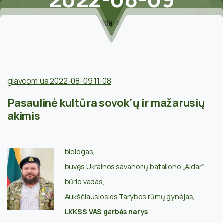
Home
Veikla
Straipsniai
E. Dykyj. Šalies ateitis formuojama mokyklose /
glavcom.ua 2022-08-09
glavcom.ua 2022-08-09 11:08
Pasaulinė kultūra sovok‘ų ir mažarusių
akimis
biologas,
buvęs Ukrainos savanorių bataliono „Aidar“
būrio vadas,
Aukščiausiosios Tarybos rūmų gynėjas,
LKKSS VAS garbės narys