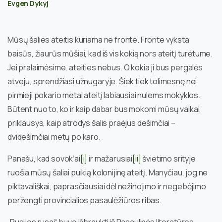
Evgen Dykyj
Mūsų šalies ateitis kuriama ne fronte. Fronte vyksta
baisūs, žiaurūs mūšiai, kad iš vis kokią nors ateitį turėtume.
Jei pralaimėsime, ateities nebus. O kokia ji bus pergalės
atveju, sprendžiasi užnugaryje. Šiek tiek tolimesnę nei
pirmieji pokario metai ateitį labiausiai nulems mokyklos.
Būtent nuo to, ko ir kaip dabar bus mokomi mūsų vaikai,
priklausys, kaip atrodys šalis praėjus dešimčiai –
dvidešimčiai metų po karo.
Panašu, kad sovok‘ai
[i]
ir mažarusiai
[ii]
švietimo srityje
ruošia mūsų šaliai puikią kolonijinę ateitį. Manyčiau, jog ne
piktavališkai, paprasčiausiai dėl nežinojimo ir negebėjimo
peržengti provincialios pasaulėžiūros ribas.