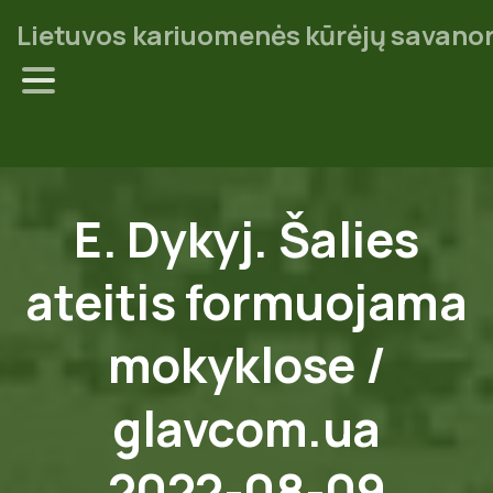
Lietuvos kariuomenės kūrėjų savanor
E.
Dykyj.
Šalies
ateitis
formuojama
mokyklose
/
glavcom.ua
2022-08-09