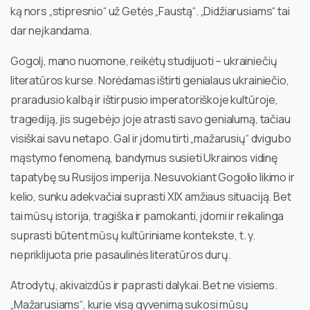
ką nors „stipresnio“ už Getės „Faustą“. „Didžiarusiams“ tai
dar neįkandama.
Gogolį, mano nuomone, reikėtų studijuoti – ukrainiečių
literatūros kurse. Norėdamas ištirti genialaus ukrainiečio,
praradusio kalbą ir ištirpusio imperatoriškoje kultūroje,
tragediją, jis sugebėjo joje atrasti savo genialumą, tačiau
visiškai savu netapo. Gal ir įdomu tirti „mažarusių“ dvigubo
mąstymo fenomeną, bandymus susieti Ukrainos vidinę
tapatybę su Rusijos imperija. Nesuvokiant Gogolio likimo ir
kelio, sunku adekvačiai suprasti XIX amžiaus situaciją. Bet
tai mūsų istorija, tragiška ir pamokanti, įdomi ir reikalinga
suprasti būtent mūsų kultūriniame kontekste, t. y.
nepriklijuota prie pasaulinės literatūros durų.
Atrodytų, akivaizdūs ir paprasti dalykai. Bet ne visiems.
„Mažarusiams“, kurie visą gyvenimą sukosi mūsų