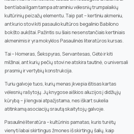
bent labai ilgam tampa atraminiu vėlesnių trumpalaikių
kultūrinių peizažų elementu. Taip pat – kertiniu akmeniu,
ant kurio stovi kiti pasaulio kultūros begalinio Babilono
bokšto aukštai. Pažintis su šiais nesenstančiais kertiniais
akmenimis ir yra mokyklos Pasaulinės literatūros kursas.
Tai – Homeras, Šekspyras, Servantesas, Gėtė ir kiti
milžinai, ant kurių pečių stovi ne atskira tautinė, o universali
prasmių ir vertybių konstrukcija.
Turiu galvoje tuos, kurių menas įkvepia ištisas kartas
vėlesnių rašytojų. Jų knygose aiškios aliuzijos į didžiųjų
kūrybą – ji lengvai atpažįstama, nes iškart sukelia
atitinkamą asociacijų srautą skaitytojų galvoje.
Pasaulinė literatūra – kultūrinis pamatas, kuris turėtų
vienyti labai skirtingus žmones iš skirtingų šalių, kaip