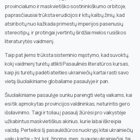
provincialumo ir maskvietiško sostininkiškumo orbitoje,
paprasčiausiai trūksta erudicijos ir kitų kalbų žinių, kad
atsiribotų nuo kažkada primestų imperijos pasenusių
stereotipų, ir protingai įvertintų širdžiai mielos rusiškos
literaturytės vaidmenį.
Taip pat jiems trūksta sisteminio mąstymo, kad suvoktų,
kokį vaidmenį turėtų atlikti Pasaulinės literatūros kursas,
kaip jis turėtų padėti ateities ukrainiečių kartai rasti savo
vietą šiuolaikiniame globaliame pasaulyje ir pan.
Šiuolaikiniame pasaulyje sunku parengti vietą vaikams, kai
esi tik apmokytas provincijos valdininkas, neturintis gero
išsilavinimo. Taigi ir toliau į pasaulį žiūrėsi pro vaikystėje
užkabintus maskvietiškus akinius, kurie labai iškreipia
vaizdą. Perteiksi šį pasaulėžiūros nuokrypį kitai ukrainiečių
vaikų kartai – tol, kol, žinoma, mes, suaugę ukrainiečiai, tai