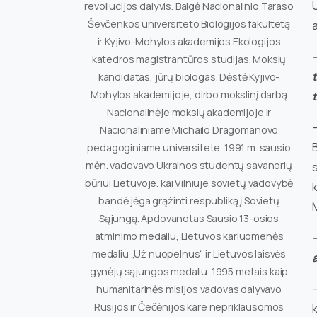
U
revoliucijos dalyvis. Baigė Nacionalinio Taraso
Ševčenkos universiteto Biologijos fakultetą
a
ir Kyjivo-Mohylos akademijos Ekologijos
katedros magistrantūros studijas. Mokslų
kandidatas, jūrų biologas. Dėstė Kyjivo-
Mohylos akademijoje, dirbo mokslinį darbą
Nacionalinėje mokslų akademijoje ir
–
Nacionaliniame Michailo Dragomanovo
B
pedagoginiame universitete. 1991 m. sausio
mėn. vadovavo Ukrainos studentų savanorių
s
būriui Lietuvoje. kai Vilniuje sovietų vadovybė
bandė jėga grąžinti respubliką į Sovietų
M
Sąjungą. Apdovanotas Sausio 13-osios
atminimo medaliu, Lietuvos kariuomenės
medaliu „Už nuopelnus“ ir Lietuvos laisvės
gynėjų sąjungos medaliu. 1995 metais kaip
–
humanitarinės misijos vadovas dalyvavo
Rusijos ir Čečėnijos kare nepriklausomos
k