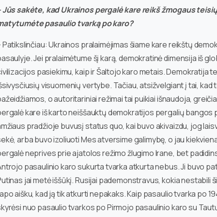
– Jūs sakėte, kad Ukrainos pergalė kare reikš žmogaus teisių
matytumėte pasaulio tvarką po karo?
– Patikslinčiau: Ukrainos pralaimėjimas šiame kare reikštų demok
asaulyje. Jei pralaimėtume šį karą, demokratinė dimensija iš glo
ivilizacijos pasiekimu, kaip ir Šaltojo karo metais. Demokratija teli
šsivysčiusių visuomenių vertybe. Tačiau, atsižvelgiant į tai, ka
ažeidžiamos, o autoritariniai režimai tai puikiai išnaudoja, greiči
pergalė kare iš karto neiššauktų demokratijos pergalių bangos pe
mžiaus pradžioje buvusį status quo, kai buvo akivaizdu, jog laisvas
ekė, arba buvo izoliuoti Mes atversime galimybę, o jau kiekviena
ergalė neprives prie ajatolos režimo žlugimo Irane, bet padidins
ntrojo pasaulinio karo sukurta tvarka atkurta nebus. Ji buvo patog
utinas jai metė iššūkį. Rusijai pademonstravus, kokia nestabili ši s
apo aišku, kad ją tik atkurti nepakaks. Kaip pasaulio tvarka po 
kyrėsi nuo pasaulio tvarkos po Pirmojo pasaulinio karo su Tautų 