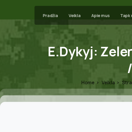
Pradžia
Veikla
Apie mus
Tapk 
E.Dykyj:
Zele
Home
Veikla
Stra