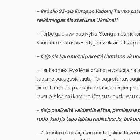
– Birželio 23-ąją Europos Vadovų Taryba patv
reikšmingas šis statusas Ukrainai?
– Tai be galo svarbus įvykis. Stengiamės maksima
Kandidato statusas – atlygis už ukrainietišką d
– Kaip šie karo metai pakeitė Ukrainos visu
– Tai, kad mes įvykdėme orumo revoliuciją ir a
tapome suaugusia tauta. Tai pagreitintas augi
šiuos 11 mėnesių suaugome labiau nei per pastaru
jaunuolis išeina į karą ir grįžta suaugusiu vyru 
– Kaip pasikeitė valdantis elitas, pirmiausia
rodo, kad jis tapo labiau radikalesnis, beko
– Zelenskio evoliucija karo metu galima tik žavė