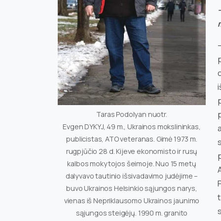
p
c
i
p
Taras Podolyan nuotr.
Evgen DYKYJ, 49 m., Ukrainos mokslininkas,
a
publicistas, ATO veteranas. Gimė 1973 m.
s
rugpjūčio 28 d. Kijeve ekonomisto ir rusų
p
kalbos mokytojos šeimoje. Nuo 15 metų
A
dalyvavo tautinio išsivadavimo judėjime –
P
buvo Ukrainos Helsinkio sąjungos narys,
t
vienas iš Nepriklausomo Ukrainos jaunimo
s
sąjungos steigėjų. 1990 m. granito