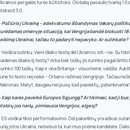
krainos pergalės turės būti kitoks. Globalią pasaulio tvarką 1.0 su
tsirasti 3.0.
– Požiūris į Ukrainą – adekvatumo išbandymas Vakarų politika
turėdamas omenyje situaciją, kai Vengrija bandė blokuoti 1
teikimą Ukrainai, tačiau to padaryti nepavyko. Ar sutinkate?
 Visiškai sutinku. Vieni išlaiko testą dėl Ukrainos, kiti – ne. Su hi
aidenas išlaikė šį testą? Arba kiek taškų jis surinko pagal šimt
urinko 100 taškų. Kaip ir visa Britanija – visuomenė, valdžia. Aukštus
kurie to testo neįveikė – Orbano režimas Vengrijoje. Tačiau neži
akronas. Matyt, daugiau nei pusę, kad pasiektų „patenkinamai“, ta
– Kaip karas paveikė Europos Sąjungą? Ar tikimasi, kad ji bu
atskirų jos narių, pirmiausia Vengrijos, elgesį?
 ES visiškai tikisi performatavimo. Dėl pakeitimų yra aiškus suta
urią įstos Ukraina, nebebus ta, kuri mus priėmė kandidate. Dalis