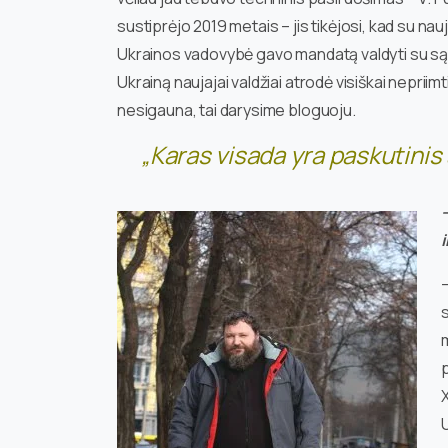
sustiprėjo 2019 metais – jis tikėjosi, kad su n
Ukrainos vadovybė gavo mandatą valdyti su sąly
Ukrainą naujajai valdžiai atrodė visiškai neprii
nesigauna, tai darysime bloguoju.
„Karas visada yra paskutinis
s
m
U