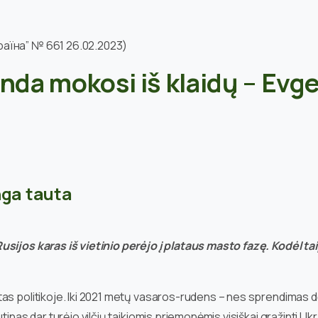
аїна” № 661 26.02.2023)
anda mokosi iš klaidų – Evg
inga tauta
sijos karas iš vietinio perėjo į plataus masto fazę. Kodėl tai
as politikoje. Iki 2021 metų vasaros-rudens – nes sprendimas dė
inas dar turėjo vilčių taikiomis priemonėmis visiškai grąžinti Ukr