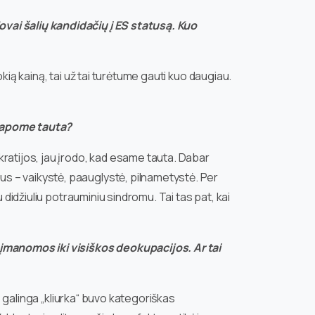
vai šalių kandidačių į ES statusą. Kuo
ią kainą, tai už tai turėtume gauti kuo daugiau.
 tapome tauta?
ratijos, jau įrodo, kad esame tauta. Dabar
s – vaikystė, paauglystė, pilnametystė. Per
didžiuliu potrauminiu sindromu. Tai tas pat, kai
eįmanomos iki visiškos deokupacijos. Ar tai
o galinga „kliurka“ buvo kategoriškas