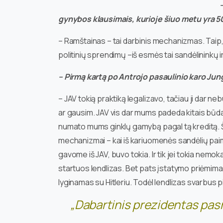
gynybos klausimais, kurioje šiuo metu yra 50 
– Ramštainas – tai darbinis mechanizmas. Taip,
politinių sprendimų –iš esmės tai sandėlininkų ir
– Pirmą kartą po Antrojo pasaulinio karo Jung
– JAV tokią praktiką legalizavo, tačiau ji dar n
ar gausim. JAV vis dar mums padeda kitais būdais.
numato mums ginklų gamybą pagal tą kreditą. Š
mechanizmai – kai iš kariuomenės sandėlių paim
gavome iš JAV, buvo tokia. Ir tik jei tokia ne
startuos lendlizas. Bet pats įstatymo priėmima
lyginamas su Hitleriu. Todėl lendlizas svarbus p
„Dabartinis prezidentas pasm