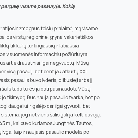
 pergalę visame pasaulyje. Kokią
ratijos ir žmogaus teisių pralaimėjimą visame
balios virstų regionine, grynai vakarietiškos
ktų tik kelių turtingiausių ir labiausiai
d tos visuomenės informaciniu požiūriu yra
ausiai tie draustiniai ilgai negyvuotų. Mūsų
r visą pasaulį, bet bent jau atkurtų XXI
is pasaulis buvo lyderis, o likusieji arba jį
 šalis tada turės ja pati pasinaudoti. Mūsų
 jo tikimybę. Bus nauja pasaulio tvarka, bet po
i daugeliui ir galėjo dar ilgai gyvuoti, bet
istema, jog net viena šalis gali jai kelti pavojų,
1945 m., kai buvo kuriamos Jungtinės Tautos,
lyga, taip ir naujasis pasaulio modelis po