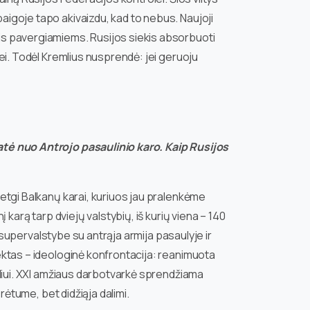
baigoje tapo akivaizdu, kad to nebus. Naujoji
tis pavergiamiems. Rusijos siekis absorbuoti
nei. Todėl Kremlius nusprendė: jei geruoju
atė nuo Antrojo pasaulinio karo. Kaip Rusijos
etgi Balkanų karai, kuriuos jau pralenkėme
 karą tarp dviejų valstybių, iš kurių viena – 140
a supervalstybe su antrąja armija pasaulyje ir
ektas – ideologinė konfrontacija: reanimuota
uliui. XXI amžiaus darbotvarkė sprendžiama
rėtume, bet didžiąja dalimi.