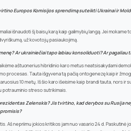
irtino Europos Komisijos sprendimą suteikti Ukrainai ir Moldo
liai išnaudoti šį baisų karą kaip galimybių langą. Jei mokame tok
idvyriškumą, už kovotojų pasiaukojimą.
omenę? Ar ukrainiečiai tapo labiau konsoliduoti? Ar pagaliau
tlaikėme aštuonerius hibridinio karo metus neatsisakydami demok
mo procesas. Tauta išgyvena tą pačią ontogenezę kaip ir žmogu
osius 10 metų. Iš šio karo išeisime kaip brandi tauta, nors ir su 
su potrauminio streso sutrikimais.
 prezidentas Zelenskis? Jis tvirtino, kad derybos su Rusija n
mpromisis?
tis. Aš nepriimu jokios kritikos jam nuo vasario 24 d. Paskutinė j