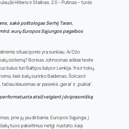
laužė Hitleris ir Stalinas, 2.0 – Putinas – turės
ms, sakė politologas Serhij Taran,
8 mlrd. eurų Europos Sąjungos pagalbos
bridinėmis situacijomis yra sunkiau. Ar Džo
o balų sistemą? Borisas Johnsonas aiškiai teste
 balus turi Baltijos šalys ir Lenkija. Yra ir tokių,
noma, kiek balų surinko Baidenas, Šolcas ir
čiau klausimas ar pasiekė „gerai“ ir „puikiai“.
s performatuota atsižvelgiant į dviprasmišką
rimas, prie jų jau dirbama. Europos Sąjunga, į
 šalių tuos pakeitimus netgi nustato, kaip