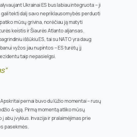
lyvaujant Ukrainai ES bus labiau integruota – ji
ali tekti dalį savo nepriklausomybės perduoti
n patiko mūsų grivina, norėčiau ją matyti
rės keistis ir Šiaurės Atlanto aljansas.
pagrindiniu iššūkiu ES, tai su NATO yra daug
banui vyžos jau nupintos – ES turėtų jį
rezidentu taip nepasielgsi.
as“
s. Apskritai pernai buvo du lūžio momentai – rusų
andžio 4-ąją. Pirmą momentą atliko mūsų
 į abu įvykius. Invazija ir pralaimėjimas prie
itos pasekmės.