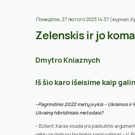
Понеділок, 27 лютого 2023 14:37
(журнал „Кр
Zelenskis ir jo kom
Dmytro Kniaznych
Iš šio karo išeisime kaip gal
–Pagrindinis 2022 metų įvykis – Ukrainos ir Ru
Ukrainą hibridiniais metodais?
– Būtent. Karas visada yra paskutinis argument
vėliau jau tebuvo techninis pasiruošimas – V. Put