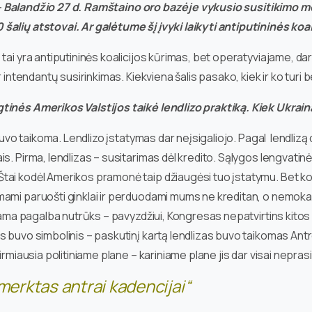
– Balandžio 27 d. Ramštaino oro bazėje vykusio susitikimo 
šalių atstovai. Ar galėtume šį įvyki laikyti antiputininės koa
 tai yra antiputininės koalicijos kūrimas, bet operatyviajame, d
 intendantų susirinkimas. Kiekviena šalis pasako, kiek ir ko turi be
tinės Amerikos Valstijos taikė lendlizo praktiką. Kiek Ukrain
ebuvo taikoma. Lendlizo įstatymas dar neįsigaliojo. Pagal lendlizą
 Pirma, lendlizas – susitarimas dėl kredito. Sąlygos lengvatinės, b
tai kodėl Amerikos pramonė taip džiaugėsi tuo įstatymu. Bet ko
ami paruošti ginklai ir perduodami mums ne kreditan, o nemokam
mokama pagalba nutrūks – pavyzdžiui, Kongresas nepatvirtins kit
s buvo simbolinis – paskutinį kartą lendlizas buvo taikomas Antr
irmiausia politiniame plane – kariniame plane jis dar visai nepras
erktas antrai kadencijai“