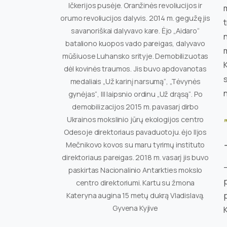
Ičkerijos pusėje. Oranžinės revoliucijos ir
m
orumo revoliucijos dalyvis. 2014 m. gegužę jis
savanoriškai dalyvavo kare. Ėjo „Aidaro“
n
bataliono kuopos vado pareigas, dalyvavo
mūšiuose Luhansko srityje. Demobilizuotas
K
dėl kovinės traumos. Jis buvo apdovanotas
s
medaliais „Už karinį narsumą“, „Tėvynės
n
gynėjas“, III laipsnio ordinu „Už drąsą“. Po
demobilizacijos 2015 m. pavasarį dirbo
Ukrainos mokslinio jūrų ekologijos centro
Odesoje direktoriaus pavaduotoju. ėjo Iljos
Mečnikovo kovos su maru tyrimų instituto
direktoriaus pareigas. 2018 m. vasarį jis buvo
–
paskirtas Nacionalinio Antarkties mokslo
centro direktoriumi. Kartu su žmona
p
Kateryna augina 15 metų dukrą Vladislavą.
Gyvena Kyjive
K