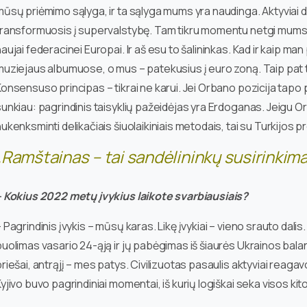
ūsų priėmimo sąlyga, ir ta sąlyga mums yra naudinga. Aktyviai da
transformuosis į supervalstybę. Tam tikru momentu netgi mums g
aujai federacinei Europai. Ir aš esu to šalininkas. Kad ir kaip ma
muziejaus albumuose, o mus – patekusius į euro zoną. Taip pat tu
onsensuso principas – tikrai ne karui. Jei Orbano pozicija tapo 
unkiau: pagrindinis taisyklių pažeidėjas yra Erdoganas. Jeigu Or
ukenksminti delikačiais šiuolaikiniais metodais, tai su Turkijos p
„Ramštainas – tai sandėlininkų susirinkim
– Kokius 2022 metų įvykius laikote svarbiausiais?
 Pagrindinis įvykis – mūsų karas. Likę įvykiai – vieno srauto dali
puolimas vasario 24-ąją ir jų pabėgimas iš šiaurės Ukrainos bal
riešai, antrąjį – mes patys. Civilizuotas pasaulis aktyviai reagavo
yjivo buvo pagrindiniai momentai, iš kurių logiškai seka visos k