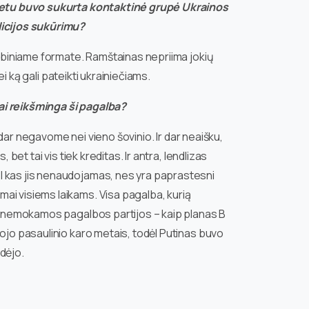
metu buvo sukurta kontaktinė grupė Ukrainos
licijos sukūrimu?
arbiniame formate. Ramštainas nepriima jokių
i ką gali pateikti ukrainiečiams.
ai reikšminga ši pagalba?
 dar negavome nei vieno šovinio. Ir dar neaišku,
et tai vis tiek kreditas. Ir antra, lendlizas
l kas jis nenaudojamas, nes yra paprastesni
ai visiems laikams. Visa pagalba, kurią
os nemokamos pagalbos partijos – kaip planas B
ojo pasaulinio karo metais, todėl Putinas buvo
idėjo.