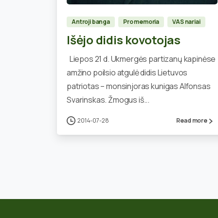
Antroji banga
Pro memoria
VAS nariai
Išėjo didis kovotojas
Liepos 21 d. Ukmergės partizanų kapinėse
amžino poilsio atgulė didis Lietuvos
patriotas – monsinjoras kunigas Alfonsas
Svarinskas. Žmogus iš...
2014-07-28
Read more