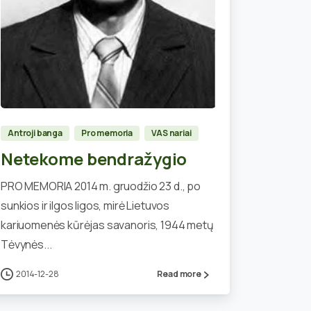
1
Antroji banga
Pro memoria
VAS nariai
Netekome bendražygio
PRO MEMORIA 2014 m. gruodžio 23 d., po
sunkios ir ilgos ligos, mirė Lietuvos
kariuomenės kūrėjas savanoris, 1944 metų
Tėvynės...
2014-12-28
Read more