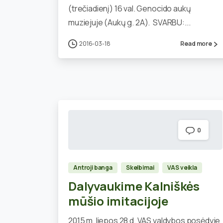
(trečiadienį) 16 val. Genocido aukų
muziejuje (Aukų g. 2A). SVARBU:...
2016-03-18
Read more
0
Antroji banga
Skelbimai
VAS veikla
Dalyvaukime Kalniškės
mūšio imitacijoje
2015 m. liepos 28 d. VAS valdybos posėdyje