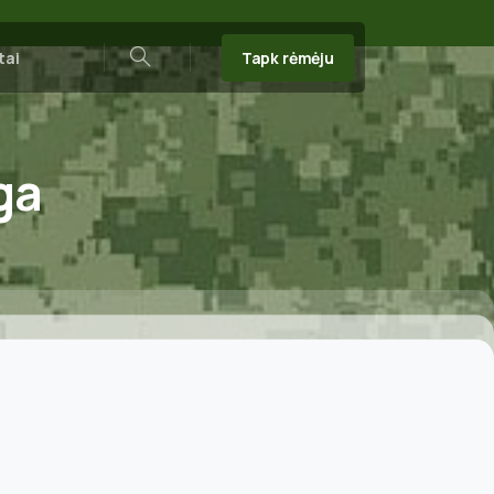
Tapk rėmėju
tai
Search
ga