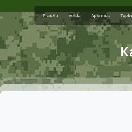
Pradžia
Veikla
Apie mus
Tapk 
K