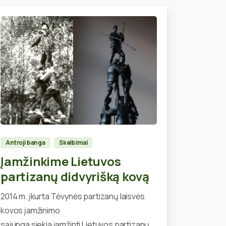
1
Antroji banga
Skelbimai
Įamžinkime Lietuvos
partizanų didvyrišką kovą
2014 m. įkurta Tėvynės partizanų laisvės
kovos įamžinimo
sąjunga siekia įamžinti Lietuvos partizanų