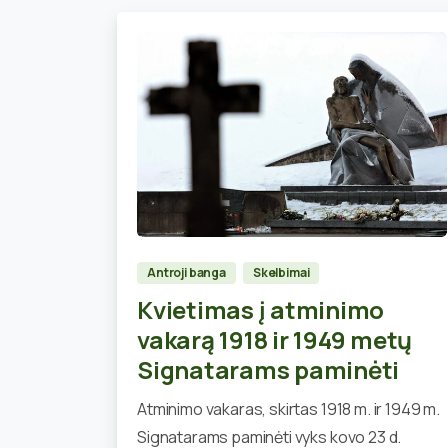
0
Antroji banga
Skelbimai
Kvietimas į atminimo
vakarą 1918 ir 1949 metų
Signatarams paminėti
Atminimo vakaras, skirtas 1918 m. ir 1949 m.
Signatarams paminėti vyks kovo 23 d.