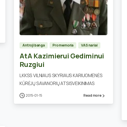
0
Antroji banga
Pro memoria
VAS nariai
AtA Kazimierui Gediminui
Ruzgiui
LKKSS VILNIAUS SKYRIAUS KARIUOMENĖS
KŪRĖJŲ SAVANORIŲ ATSISVEIKINIMAS
2015-01-15
Read more