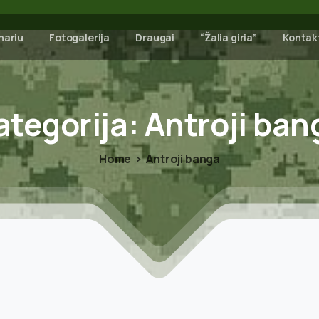
nariu
Fotogalerija
Draugai
“Žalia giria”
Kontak
ategorija:
Antroji
ban
Home
Antroji banga