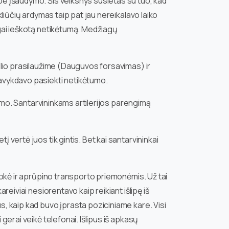
 be įšaudymo. Šis veiksnys susietas su tuo, kad
kliūčių ardymas taip pat jau nereikalavo laiko
ilgai ieškotą netikėtumą. Medžiagų
illio prasilaužime (Dauguvos forsavimas) ir
pavykdavo pasiekti netikėtumo.
ėtumo. Santarvininkams artilerijos parengimą
 vertė juos tik gintis. Bet kai santarvininkai
pmokė ir aprūpino transporto priemonėmis. Už tai
reiviai nesiorentavo kaip reikiant išlipę iš
s, kaip kad buvo įprasta poziciniame kare. Visi
gerai veikė telefonai. Išlipus iš apkasų