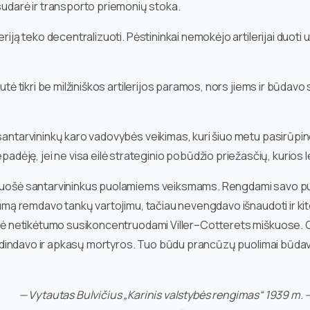
darė ir transporto priemonių stoka.
riją teko decentralizuoti. Pėstininkai nemokėjo artilerijai duoti u
utė tikri be milžiniškos artilerijos paramos, nors jiems ir būdavo 
santarvininkų karo vadovybės veikimas, kuri šiuo metu pasirūpino
ję, jei ne visa eilė strateginio pobūdžio priežasčių, kurios l
aruošė santarvininkus puolamiems veiksmams. Rengdami savo puo
tumą remdavo tankų vartojimu, tačiau nevengdavo išnaudoti ir kito
iekė netikėtumo susikoncentruodami Viller–Cotterets miškuose. 
 vaidindavo ir apkasų mortyros. Tuo būdu prancūzų puolimai būdavo
— Vytautas Bulvičius „Karinis valstybės rengimas“ 1939 m. 