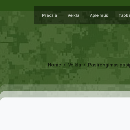
Pradžia
Veikla
Apie mus
Tapk 
Home
Veikla
Pasirengimas pasip