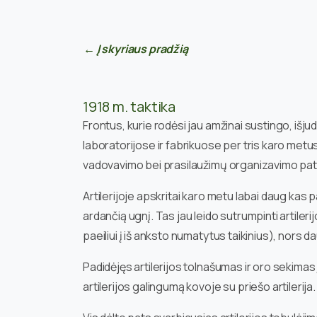
← Į skyriaus pradžią
1918 m. taktika
Frontus, kurie rodėsi jau amžinai sustingo, išju
laboratorijose ir fabrikuose per tris karo metus.
vadovavimo bei prasilaužimų organizavimo pat
Artilerijoje apskritai karo metu labai daug kas 
ardančią ugnį. Tas jau leido sutrumpinti artiler
paeiliui į iš anksto numatytus taikinius), nors 
Padidėjęs artilerijos tolnašumas ir oro sekimas 
artilerijos galingumą kovoje su priešo artilerija.