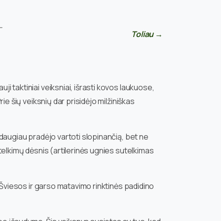
—
Toliau →
i taktiniai veiksniai, išrasti kovos laukuose,
ie šių veiksnių dar prisidėjo milžiniškas
a daugiau pradėjo vartoti slopinančią, bet ne
utelkimų dėsnis (artilerinės ugnies sutelkimas
ą. Šviesos ir garso matavimo rinktinės padidino