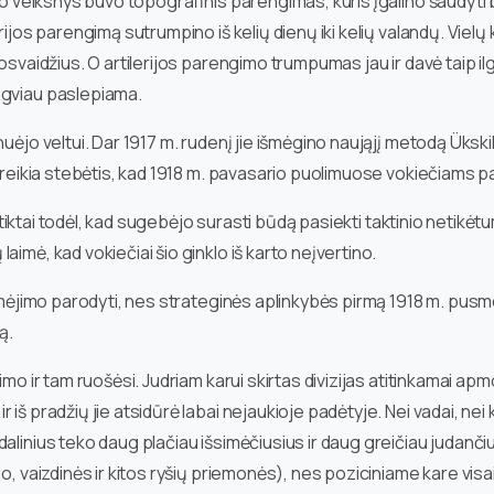
imo veiksnys buvo topografinis parengimas, kuris įgalino šaudyti
ijos parengimą sutrumpino iš kelių dienų iki kelių valandų. Vielų 
nosvaidžius. O artilerijos parengimo trumpumas jau ir davė taip 
ngviau paslepiama.
nuėjo veltui. Dar 1917 m. rudenį jie išmėgino naująjį metodą Üksk
 nereikia stebėtis, kad 1918 m. pavasario puolimuose vokiečiams 
gi tiktai todėl, kad sugebėjo surasti būdą pasiekti taktinio netik
imė, kad vokiečiai šio ginklo iš karto neįvertino.
imėjimo parodyti, nes strateginės aplinkybės pirmą 1918 m. pusmetį
ą.
imo ir tam ruošėsi. Judriam karui skirtas divizijas atitinkamai a
š pradžių jie atsidūrė labai nejaukioje padėtyje. Nei vadai, nei ka
alinius teko daug plačiau išsimėčiusius ir daug greičiau judančiu
o, vaizdinės ir kitos ryšių priemonės), nes poziciniame kare visai 