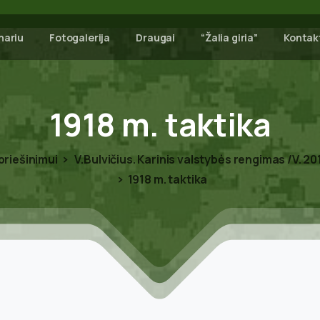
nariu
Fotogalerija
Draugai
“Žalia giria”
Kontak
1918
m.
taktika
riešinimui
V.Bulvičius. Karinis valstybės rengimas /V. 20
1918 m. taktika