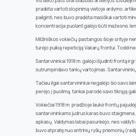
Vis dėlto pats svarbiausias artilerijos tobulėj
pradėta vartoti slopinimą vietoje ardymo, artiler
pailginti, nes buvo pradėta masiškai vartoti mi
koncentracija puolant galėjo būti mažesnė, le
Milžiniškos vokiečių pastangos šioje srityje ne
turėjo puikią repeticiją Vakarų frontui. Todėl
Santarvininkai 1918 m. galėjo išjudinti frontą ir
sutrumpindavo tankų vartojimas. Santarvininkų la
Tačiau ilgai santarvininkai negalėjo šio savo la
perėjo į puolimą, tankai parodė savo tikrąją gali
Vokiečiai 1918 m. pradžioje laukė frontų pajudėj
santarvininkams judrus karas buvo staigmena, ir i
apkasų. Valdymas labai pasunkėjo, nes valdyti d
buvo atpratę nuo antrinių ryšių priemonių (radij