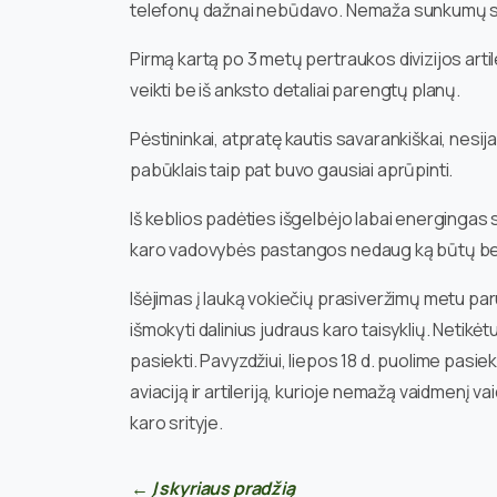
telefonų dažnai nebūdavo. Nemaža sunkumų su
Pirmą kartą po 3 metų pertraukos divizijos artile
veikti be iš anksto detaliai parengtų planų.
Pėstininkai, atpratę kautis savarankiškai, nesija
pabūklais taip pat buvo gausiai aprūpinti.
Iš keblios padėties išgelbėjo labai energingas 
karo vadovybės pastangos nedaug ką būtų bepadė
Išėjimas į lauką vokiečių prasiveržimų metu p
išmokyti dalinius judraus karo taisyklių. Netikė
pasiekti. Pavyzdžiui, liepos 18 d. puolime pas
aviaciją ir artileriją, kurioje nemažą vaidmenį
karo srityje.
← Į skyriaus pradžią