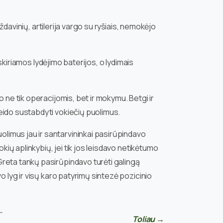
ždavinių, artilerija vargo su ryšiais, nemokėjo
skiriamos lydėjimo baterijos, o lydimais
 ne tik operacijomis, bet ir mokymu. Betgi ir
eido sustabdyti vokiečių puolimus.
limus jau ir santarvininkai pasirūpindavo
kių aplinkybių, jei tik jos leisdavo netikėtumo
Greta tankų pasirūpindavo turėti galingą
 lyg ir visų karo patyrimų sintezė pozicinio
—
Toliau →