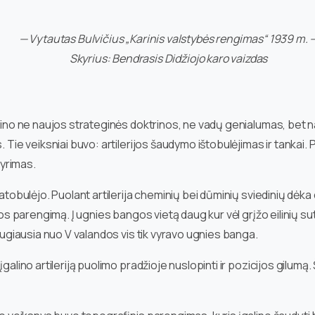
— Vytautas Bulvičius „Karinis valstybės rengimas“ 1939 m. 
Skyrius: Bendrasis Didžiojo karo vaizdas
dino ne naujos strateginės doktrinos, ne vadų genialumas, bet nauj
 Tie veiksniai buvo: artilerijos šaudymo ištobulėjimas ir tankai. Pr
yrimas.
patobulėjo. Puolant artilerija cheminių bei dūminių sviedinių dėk
ijos parengimą. Į ugnies bangos vietą daug kur vėl grįžo eilinių s
daugiausia nuo V valandos vis tik vyravo ugnies banga.
įgalino artileriją puolimo pradžioje nuslopinti ir pozicijos gilum