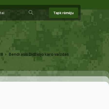
Tapk rėmėju
tai
Search
18
Bendrasis Didžiojo karo vaizdas