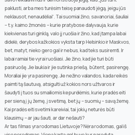
paklusti, arba mes turėsim teisę panaudoti jėgą, jeigu jūs
neklausot, nenaudėliai“. Tai suomiai žino, savanoriai, šauliai
– t.y. kaimo žmonės – kurie pratybose dalyvauja, kurie
kiekvienas turi ginklą, valo jį ruošia ir žino, kad įtampa labai
didelė, derybos kažkokios vyksta tarp Helsinkio ir Maskvos,
bet, matyt, nieko gero gal ir nebus, kad teks susiremti. Ir
labai ramiai tie vyrai ruošiasi. Jie žino, kad jie turi būti
pasiruošę. Jie laukia ir jie sutinka priešą, būtent, pasirengę.
Moraliai jie yra pasirengę. Jie nežino valandos, kada reikės
paimti tą šautuvą, atsigulti už kokios nors užtvaros ir
šaudyti į tuos su smailiomis kepurėlėmis, kurie pradės eiti
per sieną į jų žemę, į svetimą, bet jų – suomių – savą žemę.
Kai pradės eiti svetimi kareiviai, tai jokių neturės būti
klausimų – ar jau šauti, ar dar nešauti?
Ar tas filmas yra rodomas Lietuvoje? Nėra rodomas, gal iš
viso nerodomas. Vieną kartą gal buvo kur parodyta