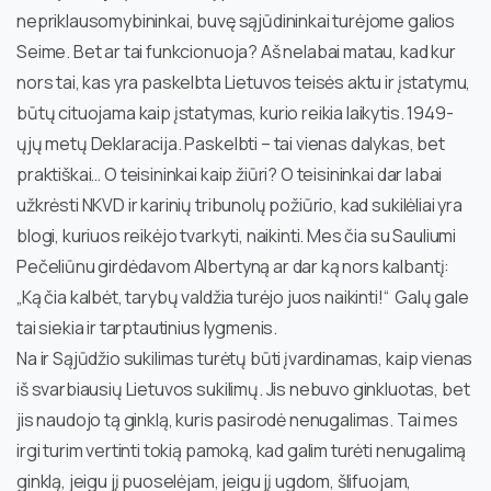
nepriklausomybininkai, buvę sąjūdininkai turėjome galios
Seime. Bet ar tai funkcionuoja? Aš nelabai matau, kad kur
nors tai, kas yra paskelbta Lietuvos teisės aktu ir įstatymu,
būtų cituojama kaip įstatymas, kurio reikia laikytis. 1949-
ųjų metų Deklaracija. Paskelbti – tai vienas dalykas, bet
praktiškai… O teisininkai kaip žiūri? O teisininkai dar labai
užkrėsti NKVD ir karinių tribunolų požiūrio, kad sukilėliai yra
blogi, kuriuos reikėjo tvarkyti, naikinti. Mes čia su Sauliumi
Pečeliūnu girdėdavom Albertyną ar dar ką nors kalbantį:
„Ką čia kalbėt, tarybų valdžia turėjo juos naikinti!“ Galų gale
tai siekia ir tarptautinius lygmenis.
Na ir Sąjūdžio sukilimas turėtų būti įvardinamas, kaip vienas
iš svarbiausių Lietuvos sukilimų. Jis nebuvo ginkluotas, bet
jis naudojo tą ginklą, kuris pasirodė nenugalimas. Tai mes
irgi turim vertinti tokią pamoką, kad galim turėti nenugalimą
ginklą, jeigu jį puoselėjam, jeigu jį ugdom, šlifuojam,