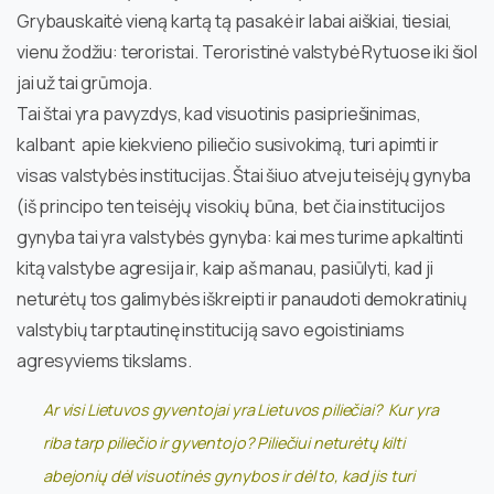
Grybauskaitė vieną kartą tą pasakė ir labai aiškiai, tiesiai,
vienu žodžiu: teroristai. Teroristinė valstybė Rytuose iki šiol
jai už tai grūmoja.
Tai štai yra pavyzdys, kad visuotinis pasipriešinimas,
kalbant apie kiekvieno piliečio susivokimą, turi apimti ir
visas valstybės institucijas. Štai šiuo atveju teisėjų gynyba
(iš principo ten teisėjų visokių būna, bet čia institucijos
gynyba tai yra valstybės gynyba: kai mes turime apkaltinti
kitą valstybe agresija ir, kaip aš manau, pasiūlyti, kad ji
neturėtų tos galimybės iškreipti ir panaudoti demokratinių
valstybių tarptautinę instituciją savo egoistiniams
agresyviems tikslams.
Ar visi Lietuvos gyventojai yra Lietuvos piliečiai? Kur yra
riba tarp piliečio ir gyventojo? Piliečiui neturėtų kilti
abejonių dėl visuotinės gynybos ir dėl to, kad jis turi