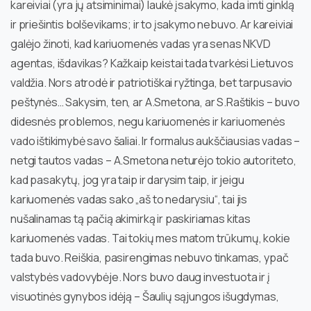
kareiviai (yra jų atsiminimai) laukė įsakymo, kada imti ginklą
ir priešintis bolševikams; ir to įsakymo nebuvo. Ar kareiviai
galėjo žinoti, kad kariuomenės vadas yra senas NKVD
agentas, išdavikas? Kažkaip keistai tada tvarkėsi Lietuvos
valdžia. Nors atrodė ir patriotiškai ryžtinga, bet tarpusavio
peštynės… Sakysim, ten, ar A.Smetona, ar S.Raštikis – buvo
didesnės problemos, negu kariuomenės ir kariuomenės
vado ištikimybė savo šaliai. Ir formalus aukščiausias vadas –
netgi tautos vadas – A.Smetona neturėjo tokio autoriteto,
kad pasakytų, jog yra taip ir darysim taip, ir jeigu
kariuomenės vadas sako „aš to nedarysiu“, tai jis
nušalinamas tą pačią akimirką ir paskiriamas kitas
kariuomenės vadas. Tai tokių mes matom trūkumų, kokie
tada buvo. Reiškia, pasirengimas nebuvo tinkamas, ypač
valstybės vadovybėje. Nors buvo daug investuota ir į
visuotinės gynybos idėją – Šaulių sąjungos išugdymas,