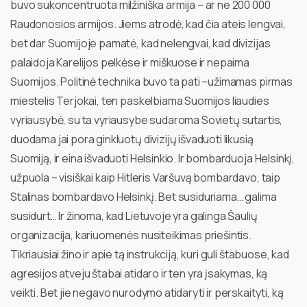
buvo sukoncentruota milžiniška armija – ar ne 200 000
Raudonosios armijos. Jiems atrodė, kad čia ateis lengvai,
bet dar Suomijoje pamatė, kad nelengvai, kad divizijas
palaidoja Karelijos pelkėse ir miškuose ir nepaima
Suomijos. Politinė technika buvo ta pati –užimamas pirmas
miestelis Terjokai, ten paskelbiama Suomijos liaudies
vyriausybė, su ta vyriausybe sudaroma Sovietų sutartis,
duodama jai pora ginkluotų divizijų išvaduoti likusią
Suomiją, ir eina išvaduoti Helsinkio. Ir bombarduoja Helsinkį,
užpuola – visiškai kaip Hitleris Varšuvą bombardavo, taip
Stalinas bombardavo Helsinkį. Bet susiduriama… galima
susidurt… Ir žinoma, kad Lietuvoje yra galinga Šaulių
organizacija, kariuomenės nusiteikimas priešintis.
Tikriausiai žino ir apie tą instrukciją, kuri guli štabuose, kad
agresijos atveju štabai atidaro ir ten yra įsakymas, ką
veikti. Bet jie negavo nurodymo atidaryti ir perskaityti, ką