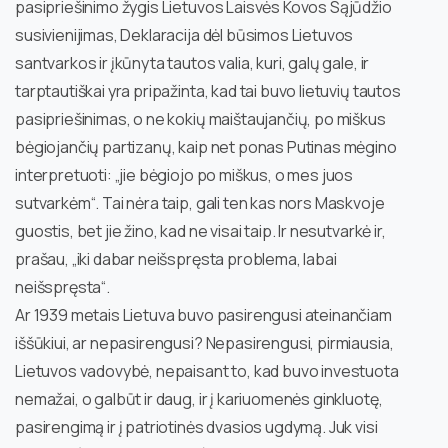
pasipriešinimo žygis Lietuvos Laisvės Kovos Sąjūdžio
susivienijimas, Deklaracija dėl būsimos Lietuvos
santvarkos ir įkūnyta tautos valia, kuri, galų gale, ir
tarptautiškai yra pripažinta, kad tai buvo lietuvių tautos
pasipriešinimas, o ne kokių maištaujančių, po miškus
bėgiojančių partizanų, kaip net ponas Putinas mėgino
interpretuoti: „jie bėgiojo po miškus, o mes juos
sutvarkėm“. Tai nėra taip, gali ten kas nors Maskvoje
guostis, bet jie žino, kad ne visai taip. Ir nesutvarkė ir,
prašau, „iki dabar neišspręsta problema, labai
neišspręsta“.
Ar 1939 metais Lietuva buvo pasirengusi ateinančiam
iššūkiui, ar nepasirengusi? Nepasirengusi, pirmiausia,
Lietuvos vadovybė, nepaisant to, kad buvo investuota
nemažai, o galbūt ir daug, ir į kariuomenės ginkluotę,
pasirengimą ir į patriotinės dvasios ugdymą. Juk visi