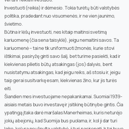
Investuoti (reikia) ir dėmesio. Tokia turėtų būti valstybės
politika, pradedant nuo visuomenės, ir ne vien jaunimo,
švietimo.
Būtina ir lėšų investuoti, nes kitaip maitinsi svetimą
kariuomenę (čia sena taisyklė), jeigu nemaitini savos. Ta
kariuomenė – tai ne tik uniformuoti žmonės, kurie stovi
ištikimai, pasiryžę ginti savo šalį, bet turime pasiekti, kad ir
kiekvienas pilietis būtų atsakingas (jos) dalyvis, bent
nusistatymu atsakingas, kad jeigu reiks, aš stosiu ir, jeigu
taip gerai susitvarkę esam, kiekvienas žino, kur jis turės
eiti.
Šiandien mes investuojame nepakankamai. Suomiai 1939-
aisiais metais buvo investavę ir įsitikinę būtinybe gintis. Čia
ypatingą įtaka darė maršalas Manerheimas, kuris neturėjo
jokių abejonių, kad Suomija bus puolama, ir, kol ji dar turi
laiko, kol yra neužpulta valstybė, ji turi pasirengti. Ir tai buvo