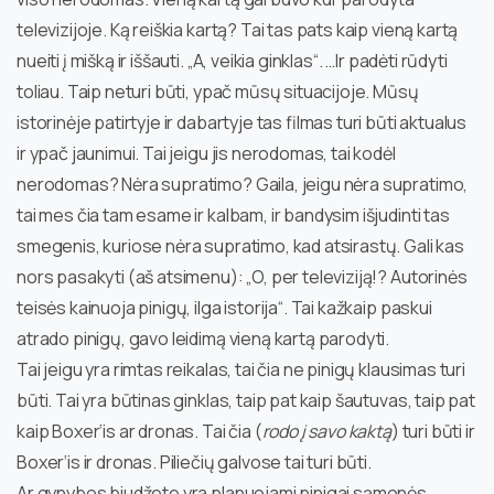
televizijoje. Ką reiškia kartą? Tai tas pats kaip vieną kartą
nueiti į mišką ir iššauti. „A, veikia ginklas“. …Ir padėti rūdyti
toliau. Taip neturi būti, ypač mūsų situacijoje. Mūsų
istorinėje patirtyje ir dabartyje tas filmas turi būti aktualus
ir ypač jaunimui. Tai jeigu jis nerodomas, tai kodėl
nerodomas? Nėra supratimo? Gaila, jeigu nėra supratimo,
tai mes čia tam esame ir kalbam, ir bandysim išjudinti tas
smegenis, kuriose nėra supratimo, kad atsirastų. Gali kas
nors pasakyti (aš atsimenu): „O, per televiziją!? Autorinės
teisės kainuoja pinigų, ilga istorija“. Tai kažkaip paskui
atrado pinigų, gavo leidimą vieną kartą parodyti.
Tai jeigu yra rimtas reikalas, tai čia ne pinigų klausimas turi
būti. Tai yra būtinas ginklas, taip pat kaip šautuvas, taip pat
kaip Boxer‘is ar dronas. Tai čia (
rodo į savo kaktą
) turi būti ir
Boxer‘is ir dronas. Piliečių galvose tai turi būti.
Ar gynybos biudžete yra planuojami pinigai sąmonės