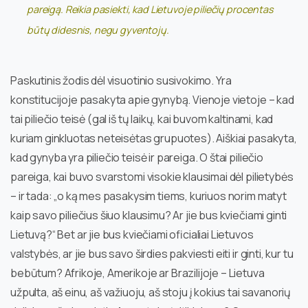
pareigą. Reikia pasiekti, kad Lietuvoje piliečių procentas
būtų didesnis, negu gyventojų.
Paskutinis žodis dėl visuotinio susivokimo. Yra
konstitucijoje pasakyta apie gynybą. Vienoje vietoje – kad
tai piliečio teisė (gal iš tų laikų, kai buvom kaltinami, kad
kuriam ginkluotas neteisėtas grupuotes). Aiškiai pasakyta,
kad gynyba yra piliečio teisė ir pareiga. O štai piliečio
pareiga, kai buvo svarstomi visokie klausimai dėl pilietybės
– ir tada: „o ką mes pasakysim tiems, kuriuos norim matyt
kaip savo piliečius šiuo klausimu? Ar jie bus kviečiami ginti
Lietuvą?“ Bet ar jie bus kviečiami oficialiai Lietuvos
valstybės, ar jie bus savo širdies pakviesti eiti ir ginti, kur tu
bebūtum? Afrikoje, Amerikoje ar Brazilijoje – Lietuva
užpulta, aš einu, aš važiuoju, aš stoju į kokius tai savanorių