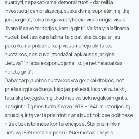
suardyti, nepakankamai demoralizuoti – dar reikia
investuoti į demoralizaciją, suskaldymą, supriešinimą: „ką
jūs čia ginat, tokia bloga valstybė čia, visus engia, visus
išvaro iš savo teritorijos, kam ją ginti“. Va šita yra lašinama
nuolat, bet tas, kuris lašina, taip pat skaičiuoja, ar jau
pakankamai prilašino, kaip visuomenėje plinta tos
nuotaikos, nes buvo „zondažai“ apklausos „ar ginsi
Lietuvą?“ ir labai eksponuojama: „o, jie net nelabai kas
norėtų ginti“.
Dabar tarp jaunimo nuotaikos yra gerokai kitokios, bet
priešas irgi skaičiuoja, kaip jas pakeisti, kaip vėl nuteikti į
fatališką bejėgiškumą, „kad mes vis tiek negalėsim gintis,
apsiginti“. Tą mes turim iš savo 1939 – 1940 m. istorijos, tą
situaciją, ir tą verta prisiminti ir analizuoti tokiose politinėse
ir šiek tiek istorinėse konferencijose. Štai prisiminkim
Lietuvą 1939 metais ir paskui 1949 metais. Didysis