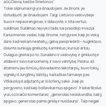
ačiū Dievui, kad be Smetonos“.
Tokie silpnumai irgi yra išnaudojami. Jie žinomi, jie
išstudijuoti, jie išnaudojami. Taigi, Lietuvos vadovybėje
buvo ir nepasirengimas, ir išdavystė, ir, kita vertus,
sukilimas. Sukilimas neįvyko tada, kai prasidėjo invazija.
Kariuomenės vadas, kaip žinome, net gyrėsi, kaip jis viską
darė, kad niekam neateitų į galvą pasipriešinti – nuginklavo,
išsiuntė sunkiąją ginkluotę, karininkus į kursus arba į
Gulagus greitai po to. Sunaikino ir vadovybę, ir ginkluotę ir
atidavė ir savo kariuomenę, ir savo valstybę. Paskui, aš
atsimenu jau iš mūsų išsivadavimo laikotarpių, buvo tokių
signalų iš Jungtinių Valstijų, kai kažkas tarnavęs pas
Vitkauską iš adjutantų ar iš šoferių sakė: „kaip jis
pergyveno, kad kaip bolševikai mus apgavo“. Ir labai tikslus
yra Lozoraičio komentaras: „generolas nesiskundžia, kad jį
apgavo, generolas paima ginklą ir nusišauna“. Taip negali