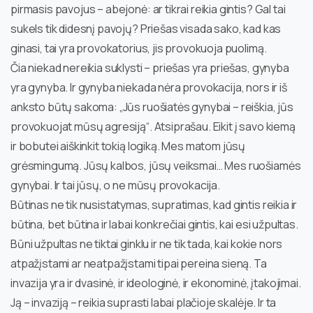
pirmasis pavojus – abejonė: ar tikrai reikia gintis? Gal tai
sukels tik didesnį pavojų? Priešas visada sako, kad kas
ginasi, tai yra provokatorius, jis provokuoja puolimą.
Čia niekad nereikia suklysti – priešas yra priešas, gynyba
yra gynyba. Ir gynyba niekada nėra provokacija, nors ir iš
anksto būtų sakoma: „Jūs ruošiatės gynybai – reiškia, jūs
provokuojat mūsų agresiją“. Atsiprašau. Eikit į savo kiemą
ir bobutei aiškinkit tokią logiką. Mes matom jūsų
grėsmingumą. Jūsų kalbos, jūsų veiksmai… Mes ruošiamės
gynybai. Ir tai jūsų, o ne mūsų provokacija.
Būtinas ne tik nusistatymas, supratimas, kad gintis reikia ir
būtina, bet būtina ir labai konkrečiai gintis, kai esi užpultas.
Būni užpultas ne tiktai ginklu ir ne tik tada, kai kokie nors
atpažįstami ar neatpažįstami tipai pereina sieną. Ta
invazija yra ir dvasinė, ir ideologinė, ir ekonominė, įtakojimai.
Ją – invaziją – reikia suprasti labai plačioje skalėje. Ir ta