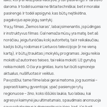
daroma. Ir todėl suomiai ne tiktai techniškai, bet ir moraliai
pasirengė. Ir todėl apsigynė, kas būtų neįtikėtina,
pagalvojus apie jėgų santykį.
Yra jų filmas „Žiemos karas“, labai įsimenantis, įspūdingas
ir instruktyvus filmas. Gal nemaža mūsų yra matę, bet aš
norėčiau, jeigu turėčiau kokį autoritetą, tai ir reikalaučiau,
kad jis būtų rodomas ir Lietuvos televizijoje (ir ne vieną
kartą), ir būtų įtrauktas į mokyklų programas. Jeigu reikia
mokėti už autorines teises, tai reikia mokėti. Už gynybą
reikia mokėti. O čia yra ginklas, kuris turi būti sąmonėje
aktualus, nušlifuotas ir veiklus.
Pavyzdžiui, tame filme labai gerai matoma, jog suomiai –
paprasti kaimų gyventojai, ypač pasienyje rytų
regionuose – žino, koks iššūkis laukia, tuo labiau, kai
agresyvi kaimynė jau ultimatumais, spaudimais anonsuoja
savo reikalavimus ir demonstruoja jėgą, kad „jūs turit