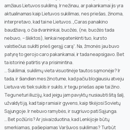
amžiaus Lietuvos sukilimą. Ir nežinau, ar pakankamai jis yra
aktualinamas kaip Lietuvos sukilimas, nes priešas, žinoma,
interpretavo, kad tai ne Lietuvos. „Caras panaikino
baudžiavą, o čia dvarininkai, buožės, (ne, buožės tada
nebuvo, – šlėktos), lenkai nepatenkinti tuo, kursto
valstiečius sukilti prieš gerąjį carą“. Na, žmonės jau buvo
patyrę to gerojo caro pakankamai, ir tada neapsigavo. Bet
ta istorinė patirtis yra prisimintina.
… Sukilimai, sukilimų vieta visuotinėje tautos sąmonėje? Ir
tada, ir šiandien mes žinotume, kad pačiu blogiausiu atveju
Lietuva vis tiek sukils ir sukils, ir tegu priešas apie tai žino.
Tegu neturi iliuzijų, kad jeigu jam pavyktų nusiaubti šitą šalį,
užvaldyti ją, kad taip ramiai ir gyvens, kaip tikėjosi Sovietų
Sąjungoje. Ir nebuvo ramybės, ir sugriuvo pati Sąjunga.
… Bet požiūris? Ar įsivaizduotina, kad Lenkijoje būtų
smerkiamas, pašiepiamas Varšuvos sukilimas? Turbūt