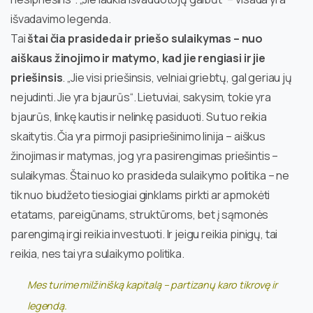
išvadavimo legenda.
Tai
štai čia prasideda ir priešo sulaikymas – nuo
aiškaus žinojimo ir matymo, kad jie rengiasi ir jie
priešinsis
. „Jie visi priešinsis, velniai griebtų, gal geriau jų
nejudinti. Jie yra bjaurūs“. Lietuviai, sakysim, tokie yra
bjaurūs, linkę kautis ir nelinkę pasiduoti. Su tuo reikia
skaitytis. Čia yra pirmoji pasipriešinimo linija – aiškus
žinojimas ir matymas, jog yra pasirengimas priešintis –
sulaikymas. Štai nuo ko prasideda sulaikymo politika – ne
tik nuo biudžeto tiesiogiai ginklams pirkti ar apmokėti
etatams, pareigūnams, struktūroms, bet į sąmonės
parengimą irgi reikia investuoti. Ir jeigu reikia pinigų, tai
reikia, nes tai yra sulaikymo politika.
Mes turime milžinišką kapitalą – partizanų karo tikrovę ir
legendą.