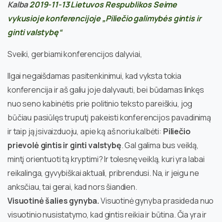
Kalba
2019-11-13 Lietuvos Respublikos Seime
vykusioje konferencijoje „Piliečio galimybės gintis ir
ginti valstybę“
Sveiki, gerbiami konferencijos dalyviai,
Ilgai negaišdamas pasitenkinimui, kad vyksta tokia
konferencija ir aš galiu joje dalyvauti, bei būdamas linkęs
nuo seno kabinėtis prie politinio teksto pareiškiu, jog
būčiau pasiūlęs truputį pakeisti konferencijos pavadinimą
ir taip ją įsivaizduoju, apie ką aš noriu kalbėti:
Piliečio
prievolė gintis ir ginti valstybę
. Gal galima bus veiklą,
mintį orientuoti tą kryptimi? Ir tolesnę veiklą, kuri yra labai
reikalinga, gyvybiškai aktuali, pribrendusi. Na, ir jeigu ne
anksčiau, tai gerai, kad nors šiandien.
Visuotinė šalies gynyba.
Visuotinė gynyba prasideda nuo
visuotinio nusistatymo, kad gintis reikia ir būtina. Čia yra ir