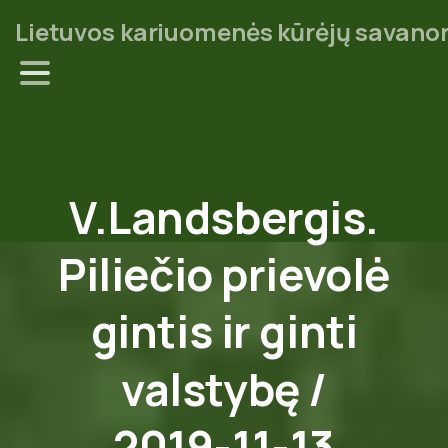
Lietuvos kariuomenės kūrėjų savanor
V.Landsbergis.
Piliečio
prievolė
gintis
ir
ginti
valstybę
/
2019-11-13