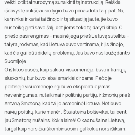
veikti, o tiktai nurodymą sunaikinti tą instrukciją. Reiškia
išdavystė aukščiausio lygio buvo panaudota taip pat. Na,
karininkai ir kariai tai žinojo ir tą situaciją jautė, jie buvo
nusiteikę ginti savo šalį, bet jiems teko tą daryti kitaip. O
priešo pasirengimas – masinė jėga prieš Lietuvą sutelkta –
tai yra įrodymas, kad Lietuva buvo vertinama, ir jis žinojo,
kad čia gali būti didelių problemų. Jau buvo nusilaužę dantis
Suomijoje.
O iš kitos pusės, kaip sakiau, visuomenėje, buvo ir kairiųjų
sluoksnių, kur buvo labai smarkiai dirbama. Pačioje
politinėje visuomenėje irgi buvo eksploatuojamas
nevieningumas, nuteikimai ir politinių partijų, ir žmonių prieš
Antaną Smetoną, kad tai jo asmeninė Lietuva. Net buvo
naivių politikų, kurie manė: „ Štai ateina bolševikai, tai bent
jau Smetoną nušalins. Kokia laimė! O kad nušalins Lietuvą,
tai gal kaip nors čia iškombinuosim, gal kokie nors išliksim,