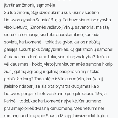
įtvirtinam žmonių sąmonėje.
Su tuo žmonių Sąjūdžio sukilimu susijusi ir visuotinė
Lietuvos gynyba Sausio 13-ąją. Tai buvo visuotinė gynyba
visoj Lietuvoj! Žmonės važiavo į Vilnių, savanoriai, maistą
siuntė; informacija, visi telefonai skambino, kur juda
sovietų kariuomenė – tokia žvalgyba, kurios nebūtų
galėjęs sukurti joks žvalgybininkas. Ką gali žmonių sąmonė!
Ar dabar mes turėtume tokią visuotinę žvalgybą? Reiškia,
vėl klausimas – kokioj vietoj yra visuomenės sąmonė ir kaip
žiūri į galimą agresiją ir galimą pasipriešinimą ir tokio
pobūdžio karą? Tada atėjo ir Vilniaus mūšis, kariškiai jį
įteisino ir dabar jisai šiaip taip yra traktuojamas kaip
Lietuvos pergalė, Lietuvos karinė pergalė sausio 13-ąją.
Karinė – todėl, kad kariuomenė neįveikė. Kariuomenė
pralaimėjo prieš dvasinę kariuomenę. Mes neturim nei
romanų, nei filmų apie Sausio 13-ąją. Įsivaizduokit, ką kiti