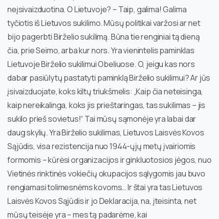
neįsivaizduotina. O Lietuvoje? – Taip, galima! Galima
tyčiotis iš Lietuvos sukilimo. Mūsų politikai varžosi ar net
bijo pagerbti Birželio sukilimą. Būna tie renginiai tą dieną
čia, prie Seimo, arba kur nors. Yra vienintelis paminklas
Lietuvoje Birželio sukilimui Obeliuose. O, jeigu kas nors
dabar pasiūlytų pastatyti paminklą Birželio sukilimui? Ar jūs
įsivaizduojate, koks kiltų triukšmelis: „Kaip čia neteisinga,
kaip nereikalinga, koks jis prieštaringas, tas sukilimas – jis
sukilo prieš sovietus!“ Tai mūsų sąmonėje yra labai dar
daug skylių. Yra Birželio sukilimas, Lietuvos Laisvės Kovos
Sąjūdis, visa rezistencija nuo 1944-ųjų metų įvairiomis
formomis – kūrėsi organizacijos ir ginkluotosios jėgos, nuo
Vietinės rinktinės vokiečių okupacijos sąlygomis jau buvo
rengiamasi tolimesnėms kovoms… Ir štai yra tas Lietuvos
Laisvės Kovos Sąjūdis ir jo Deklaracija, na, įteisinta, net
mūsų teisėje yra – mes tą padarėme, kai