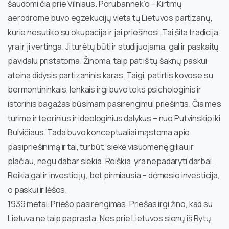
šaudomi čia prie Vilniaus. Porubannek’o – Kirtimų
aerodrome buvo egzekucijų vieta tų Lietuvos partizanų,
kurie nesutiko su okupacija ir jai priešinosi. Tai šita tradicija
yra ir ji vertinga. Ji turėtų būti ir studijuojama, gal ir paskaitų
pavidalu pristatoma. Žinoma, taip pat iš tų šaknų paskui
ateina didysis partizaninis karas. Taigi, patirtis kovose su
bermontininkais, lenkais irgi buvo toks psichologinis ir
istorinis bagažas būsimam pasirengimui priešintis. Čia mes
turime ir teorinius ir ideologinius dalykus – nuo Putvinskio iki
Bulvičiaus. Tada buvo konceptualiai mąstoma apie
pasipriešinimą ir tai, turbūt, siekė visuomenę giliau ir
plačiau, negu dabar siekia. Reiškia, yra nepadaryti darbai.
Reikia gal ir investicijų, bet pirmiausia – dėmesio investicija,
o paskui ir lėšos.
1939 metai. Priešo pasirengimas. Priešas irgi žino, kad su
Lietuva ne taip paprasta. Nes prie Lietuvos sienų iš Rytų