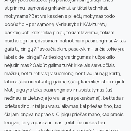
stiprinimui, sąmonės ginklavimui, ar tiktai technikai,
mokymams? Bet yra kasdienis piliečių mokymas tokio
pobūdžio – per sąmonę. Vyriausybė ir KAM turėtų
paskaičiuoti, kiek reikia pinigų tokiam lavinimui, tokiam
psichologiniam, dvasiniam patriotiniam pasirengimui. Ar tau
gaila tų pinigų? Paskaičiuokim, pasakykim – ar čia tokie yra
labai dideli pinigai? Ar tiesiog yra tingumas ir užpakalio
nejudinimas? Galbūt galima turėti ir keliais šarvuočiais
mažiau, bet turėti visą visuomenę, bent jau jaunąją kartą,
labai aiškiai orientuotą į galimą iššūkį, kai reikės stoti ir ginti.
Mat, jeigu yra toks pasirengimas ir nusistatymas (aš
nežinau, ar Lietuvoje jo yra, ar yra pakankamai), bet tada ir
priešas žino. Ir tai jau yra sulaikymas, kai priešas žino, kad
čia jam lengvai nepraeis. O jeigu priešas mano, kad praeis
lengvai, tai yra paskatinimas: „eikit, čia niekas tau
nesipriešins“. „Jie laukia išvaduotojų galbūt“ – visada yra