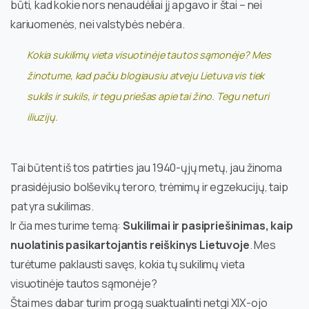
būti, kad kokie nors nenaudėliai jį apgavo ir štai – nei
kariuomenės, nei valstybės nebėra.
Kokia sukilimų vieta visuotinėje tautos sąmonėje? Mes
žinotume, kad pačiu blogiausiu atveju Lietuva vis tiek
sukils ir sukils, ir tegu priešas apie tai žino. Tegu neturi
iliuzijų.
Tai būtent iš tos patirties jau 1940-ųjų metų, jau žinoma
prasidėjusio bolševikų teroro, trėmimų ir egzekucijų, taip
pat yra sukilimas.
Ir čia mes turime temą:
Sukilimai ir pasipriešinimas, kaip
nuolatinis pasikartojantis reiškinys Lietuvoje
. Mes
turėtume paklausti savęs, kokia tų sukilimų vieta
visuotinėje tautos sąmonėje?
Štai mes dabar turim progą suaktualinti netgi XIX-ojo