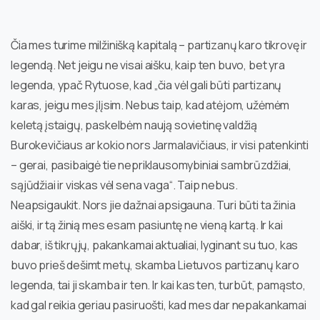
Čia mes turime milžinišką kapitalą – partizanų karo tikrovę ir
legendą. Net jeigu ne visai aišku, kaip ten buvo, bet yra
legenda, ypač Rytuose, kad „čia vėl gali būti partizanų
karas, jeigu mes įlįsim. Nebus taip, kad atėjom, užėmėm
keletą įstaigų, paskelbėm naują sovietinę valdžią
Burokevičiaus ar kokio nors Jarmalavičiaus, ir visi patenkinti
– gerai, pasibaigė tie nepriklausomybiniai sambrūzdžiai,
sąjūdžiai ir viskas vėl sena vaga“. Taip nebus.
Neapsigaukit. Nors jie dažnai apsigauna. Turi būti ta žinia
aiški, ir tą žinią mes esam pasiuntę ne vieną kartą. Ir kai
dabar, iš tikrųjų, pakankamai aktualiai, lyginant su tuo, kas
buvo prieš dešimt metų, skamba Lietuvos partizanų karo
legenda, tai ji skamba ir ten. Ir kai kas ten, turbūt, pamąsto,
kad gal reikia geriau pasiruošti, kad mes dar nepakankamai