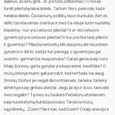
dalinius, aš einu ginti… Ar yra toks įsitikinimas? O noras
turėti pilietybę labai didelis. Tartum. Nors pasirodė, kad ir
nelabai didelis. Čia kai kurių politikų buvo burbulas. Bet vis
dėlto tas klausimas svarbus ir mes čia viduje turim nuolatinį
klausimą – kur yra Lietuvos piliečiai? Ir ar visi Lietuvos
gyventojai yra Lietuvos piliečiai? Ir kur yra riba tarp piliečio
ir gyventojo? Piliečiui neturėtų kilti abejonių dėl visuotinės
gynybos ir dėl to, kad jis turi pareigą, o gyventojas gal
svarsto: gal man čia neapsimoka? Gal aš geriau kaip nors
kitaip žiūrėsiu, gal ta gynyba yra beprasmė, beviltiška? O
mūsų istorija mums gali parodyti, kad net tada, kai daug
žmonių žūsta ir jie negali iškovoti laisvės, tai lieka, tai lieka
atmintyje kaip ginklas ateičiai. Jeigu jie ėjo ir žuvo, tai kodėl
mes negalim? Tą mes su Sauliumi Pečeliūnu atsimenam,
kaip nusistatymą Aukščiausiosios Tarybos mūsų
sąjūdininkų. „Žūsim? Na ir kas, kad žūsim? O kaip anie ėjo ir