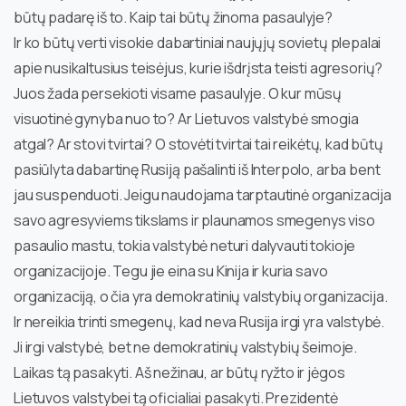
būtų padarę iš to. Kaip tai būtų žinoma pasaulyje?
Ir ko būtų verti visokie dabartiniai naujųjų sovietų plepalai
apie nusikaltusius teisėjus, kurie išdrįsta teisti agresorių?
Juos žada persekioti visame pasaulyje. O kur mūsų
visuotinė gynyba nuo to? Ar Lietuvos valstybė smogia
atgal? Ar stovi tvirtai? O stovėti tvirtai tai reikėtų, kad būtų
pasiūlyta dabartinę Rusiją pašalinti iš Interpolo, arba bent
jau suspenduoti. Jeigu naudojama tarptautinė organizacija
savo agresyviems tikslams ir plaunamos smegenys viso
pasaulio mastu, tokia valstybė neturi dalyvauti tokioje
organizacijoje. Tegu jie eina su Kinija ir kuria savo
organizaciją, o čia yra demokratinių valstybių organizacija.
Ir nereikia trinti smegenų, kad neva Rusija irgi yra valstybė.
Ji irgi valstybė, bet ne demokratinių valstybių šeimoje.
Laikas tą pasakyti. Aš nežinau, ar būtų ryžto ir jėgos
Lietuvos valstybei tą oficialiai pasakyti. Prezidentė