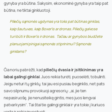
gynyba yra būtina. Sakysim, ekonominė gynyba yra taip pat
būtina, ne tiktai ginkluotoji.
Piliečių sąmonės ugdymas yra toks pat būtinas ginklas,
kaip šautuvas, kaip Boxer‘is ar dronas. Piliečių galvose
turi būti ir Boxer‘is ir dronas. Tačiau ar gynybos biudžete
planuojami pinigai sąmonės stiprinimui? Sąmonės
ginklams?
Čia noriu pabrėžti, kad
piliečių dvasia ir įsitikinimas yra
labai galingi ginklai
. Juos reikia turėti, puoselėti, tobulinti.
Jeigu neturi tų ginklų, tai jau esi pusiau beginklis, net pats
savo silpnumu provokuoji agresorių: „ai, jie ten
nepasiruošę, jie nenusiteikę gintis, mes juos lengvai
patvarkysim“. Tai štai tie galingi ginklai ir yra tokie į kuriuos
verta ir reikia investuoti.