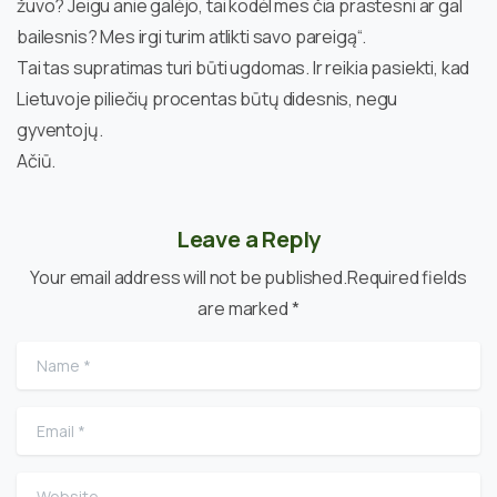
žuvo? Jeigu anie galėjo, tai kodėl mes čia prastesni ar gal
bailesnis? Mes irgi turim atlikti savo pareigą“.
Tai tas supratimas turi būti ugdomas. Ir reikia pasiekti, kad
Lietuvoje piliečių procentas būtų didesnis, negu
gyventojų.
Ačiū.
Leave a Reply
Your email address will not be published.Required fields
are marked *
Name
*
Email
*
Website