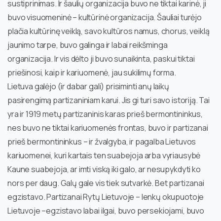
sustiprinimas. Ir šaulių organizacija buvo ne tiktai karinė, ji
buvo visuomeninė – kultūrinė organizacija. Šauliai turėjo
plačia kultūrinę veiklą, savo kultūros namus, chorus, veiklą
jaunimo tarpe, buvo galinga ir labai reikšminga
organizacija. Ir vis dėlto ji buvo sunaikinta, paskui tiktai
priešinosi, kaip ir kariuomenė, jau sukilimų forma.
Lietuva galėjo (ir dabar gali) prisiminti anų laikų
pasirengimą partizaniniam karui. Jis gi turi savo istoriją. Tai
yra ir 1919 metų partizaninis karas prieš bermontininkus,
nes buvo ne tiktai kariuomenės frontas, buvo ir partizanai
prieš bermontininkus – ir žvalgyba, ir pagalba Lietuvos
kariuomenei, kuri kartais ten suabejoja arba vyriausybė
Kaune suabejoja, ar imti viską iki galo, ar nesupykdyti ko
nors per daug. Galų gale vis tiek sutvarkė. Bet partizanai
egzistavo. Partizanai Rytų Lietuvoje – lenkų okupuotoje
Lietuvoje –egzistavo labai ilgai, buvo persekiojami, buvo