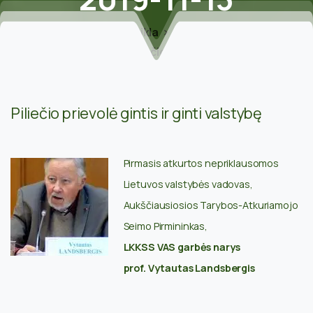
Home
Veikla
Straipsniai
V.Landsbergis. Piliečio prievolė gintis ir ginti
valstybę / 2019-11-13
Piliečio prievolė gintis ir ginti valstybę
P
irmasis atkurtos nepriklausomos
Lietuvos valstybės vadovas,
Aukščiausiosios Tarybos-Atkuriamojo
Seimo Pirmininkas,
LKKSS VAS garbės narys
prof. Vytautas Landsbergis