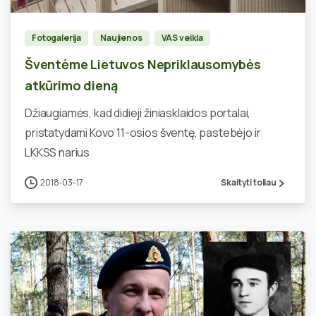
Fotogalerija
Naujienos
VAS veikla
Šventėme Lietuvos Nepriklausomybės
atkūrimo dieną
Džiaugiamės, kad didieji žiniasklaidos portalai,
pristatydami Kovo 11-osios šventę, pastebėjo ir
LKKSS narius
2018-03-17
Skaityti toliau