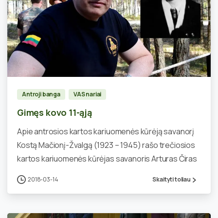
0
Antroji banga
VAS nariai
Gimęs kovo 11-ąją
Apie antrosios kartos kariuomenės kūrėją savanorį
Kostą Mačionį-Žvalgą (1923 – 1945) rašo trečiosios
kartos kariuomenės kūrėjas savanoris Arturas Čiras
2018-03-14
Skaityti toliau