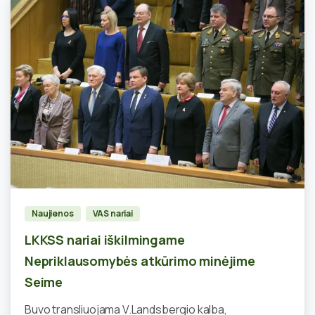
0
Naujienos
VAS nariai
LKKSS nariai iškilmingame
Nepriklausomybės atkūrimo minėjime
Seime
Buvo transliuojama V.Landsbergio kalba,