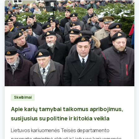
0
Skelbimai
Apie karių tarnybai taikomus apribojimus,
susijusius su politine ir kitokia veikla
Lietuvos kariuomenės Teisės departamento