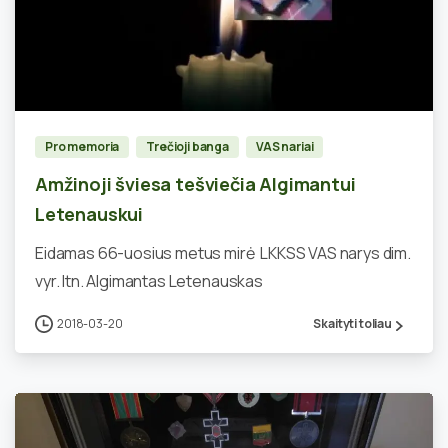
0
Pro memoria
Trečioji banga
VAS nariai
Amžinoji šviesa tešviečia Algimantui
Letenauskui
Eidamas 66-uosius metus mirė LKKSS VAS narys dim.
vyr. ltn. Algimantas Letenauskas
2018-03-20
Skaityti toliau