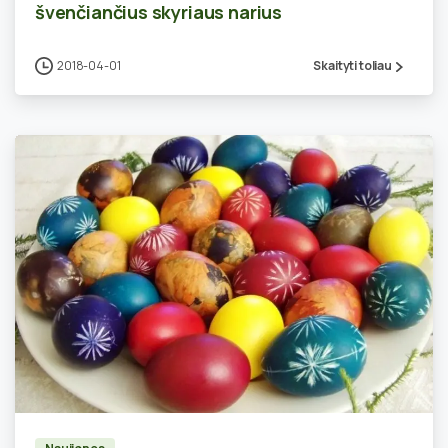
švenčiančius skyriaus narius
2018-04-01
Skaityti toliau
0