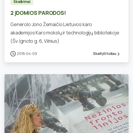
Skelbimai
2 ĮDOMIOS PARODOS!
Generolo Jono Žemaičio Lietuvos karo
akademijos Karo mokslų ir technologijų bibliotekoje
(Šv. Ignoto g. 6, Vilnius)
2018-04-09
Skaityti toliau