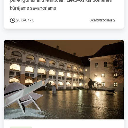
parengta atmintinė aktuali ir Lietuvos kariuomenės
kūrėjams savanoriams
2018-04-10
Skaityti toliau
0