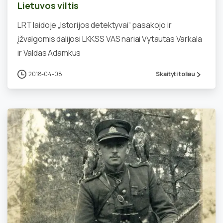
Lietuvos viltis
LRT laidoje „Istorijos detektyvai“ pasakojo ir
įžvalgomis dalijosi LKKSS VAS nariai Vytautas Varkala
ir Valdas Adamkus
2018-04-08
Skaityti toliau