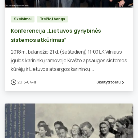
Skelbimai
Trečioji banga
Konferencija „Lietuvos gynybinės
sistemos atkūrimas”
2018 m. balandžio 21 d. (šeštadienį) 11:00 LK Vilniaus
įgulos karininkų ramovėje Krašto apsaugos sistemos
kūrėjų ir Lietuvos atsargos karininkų...
2018-04-11
Skaityti toliau