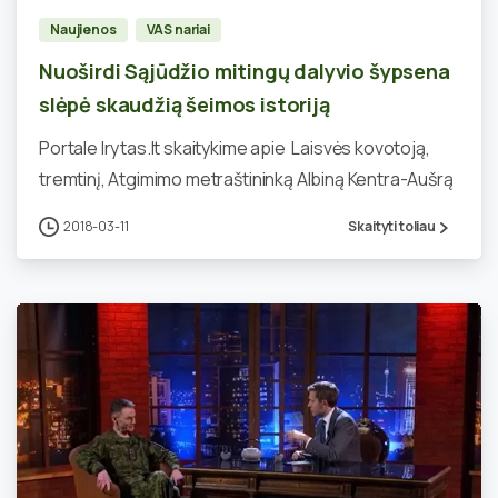
Naujienos
VAS nariai
Nuoširdi Sąjūdžio mitingų dalyvio šypsena
slėpė skaudžią šeimos istoriją
Portale lrytas.lt skaitykime apie Laisvės kovotoją,
tremtinį, Atgimimo metraštininką Albiną Kentra-Aušrą
2018-03-11
Skaityti toliau