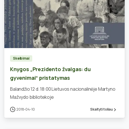
0
Skelbimai
Knygos „Prezidento žvalgas: du
gyvenimai“ pristatymas
Balandžio 12 d. 18:00 Lietuvos nacionalinėje Martyno
Mažvydo bibliotekoje
2018-04-10
Skaityti toliau