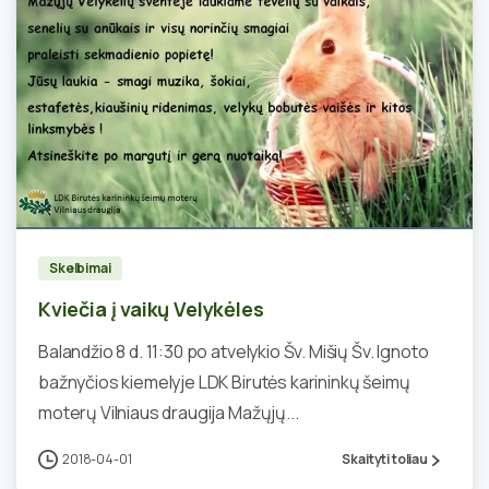
0
Skelbimai
Kviečia į vaikų Velykėles
Balandžio 8 d. 11:30 po atvelykio Šv. Mišių Šv. Ignoto
bažnyčios kiemelyje LDK Birutės karininkų šeimų
moterų Vilniaus draugija Mažųjų...
2018-04-01
Skaityti toliau