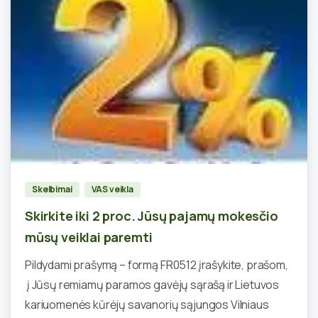
0
Skelbimai
VAS veikla
Skirkite iki 2 proc. Jūsų pajamų mokesčio
mūsų veiklai paremti
Pildydami prašymą – formą FR0512 įrašykite, prašom,
į Jūsų remiamų paramos gavėjų sąrašą ir Lietuvos
kariuomenės kūrėjų savanorių sąjungos Vilniaus