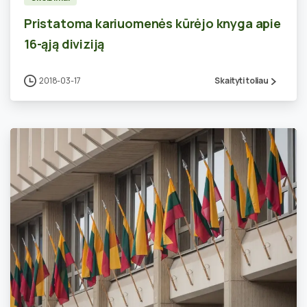
Pristatoma kariuomenės kūrėjo knyga apie
16-ąją diviziją
2018-03-17
Skaityti toliau
0