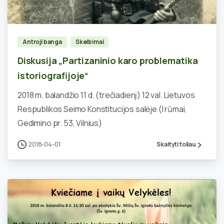
0
Antroji banga
Skelbimai
Diskusija „Partizaninio karo problematika
istoriografijoje“
2018 m. balandžio 11 d. (trečiadienį) 12 val. Lietuvos
Respublikos Seimo Konstitucijos salėje (I rūmai,
Gedimino pr. 53, Vilnius)
2018-04-01
Skaityti toliau