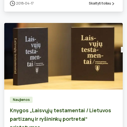
2018-04-17
Skaityti toliau
0
Naujienos
Knygos „Laisvųjų testamentai / Lietuvos
partizanų ir ryšininkų portretai“