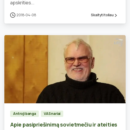
apskrities...
2018-04-08
Skaityti toliau
0
Antroji banga
VAS nariai
Apie pasipriešinimą sovietmečiu ir ateities