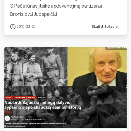
S.Pečeliūnas įteikė apdovanojimą partizanui
Bronislovui Juospaičiui
2018-03-12
Skaityti toliau
0