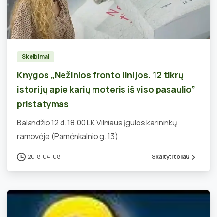
0
Skelbimai
Knygos „Nežinios fronto linijos. 12 tikrų
istorijų apie karių moteris iš viso pasaulio”
pristatymas
Balandžio 12 d. 18:00 LK Vilniaus įgulos karininkų
ramovėje (Pamėnkalnio g. 13)
2018-04-08
Skaityti toliau