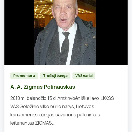
0
Pro memoria
Trečioji banga
VAS nariai
A. A. Zigmas Polinauskas
2018 m. balandžio 15 d. Amžinybėn iškeliavo LKKSS
VAS Geležinio vilko būrio narys, Lietuvos
kariuomenės kūrėjas savanoris pulkininkas
leitenantas ZIGMAS...