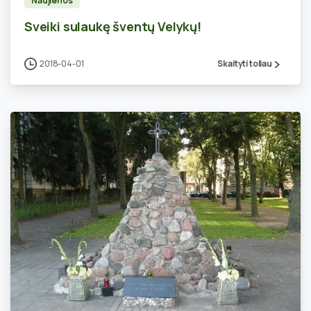
Naujienos
Sveiki sulaukę šventų Velykų!
2018-04-01
Skaityti toliau
0