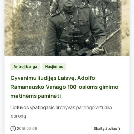
0
Antroji banga
Naujienos
Gyvenimu liudijęs Laisvę. Adolfo
Ramanausko-Vanago 100-osioms gimimo
metinėms paminėti
Lietuvos ypatingasis archyvas parengė virtualią
parodą
2018-03-06
Skaityti toliau