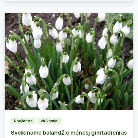
0
Naujienos
VAS nariai
Sveikiname balandžio mėnesį gimtadienius