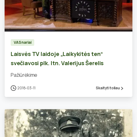
1
VAS nariai
Laisvės TV laidoje „Laikykitės ten“
svečiavosi plk. ltn. Valerijus Šerelis
Pažiūrėkime
2018-03-11
Skaityti toliau