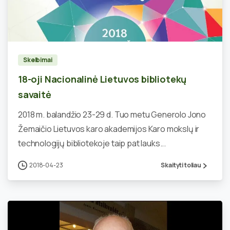
0
Skelbimai
18-oji Nacionalinė Lietuvos bibliotekų
savaitė
2018 m. balandžio 23-29 d. Tuo metu Generolo Jono
Žemaičio Lietuvos karo akademijos Karo mokslų ir
technologijų bibliotekoje taip pat lauks...
2018-04-23
Skaityti toliau