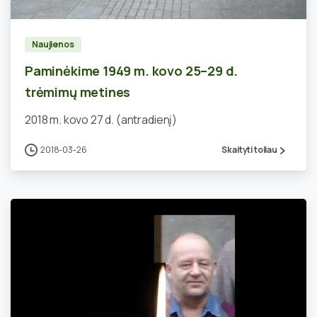
Naujienos
Paminėkime 1949 m. kovo 25–29 d.
trėmimų metines
2018 m. kovo 27 d. (antradienį)
2018-03-26
Skaityti toliau