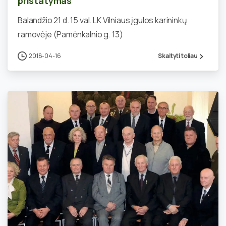
pristatymas
Balandžio 21 d. 15 val. LK Vilniaus įgulos karininkų
ramovėje (Pamėnkalnio g. 13)
2018-04-16
Skaityti toliau
0