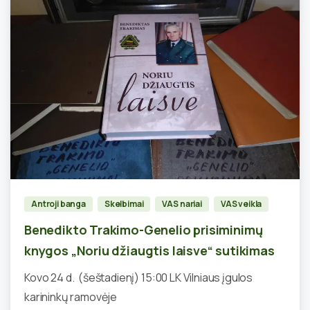
0
Antroji banga
Skelbimai
VAS nariai
VAS veikla
Benedikto Trakimo-Genelio prisiminimų
knygos „Noriu džiaugtis laisve“ sutikimas
Kovo 24 d. (šeštadienį) 15:00 LK Vilniaus įgulos
karininkų ramovėje