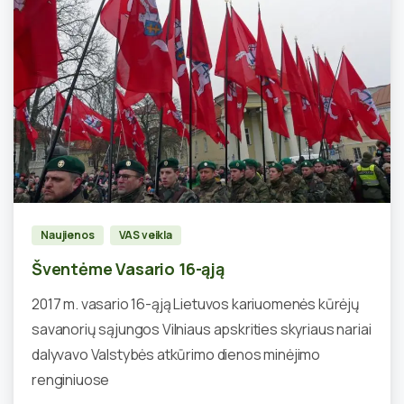
0
Naujienos
VAS veikla
Šventėme Vasario 16-ąją
2017 m. vasario 16-ąją Lietuvos kariuomenės kūrėjų
savanorių sąjungos Vilniaus apskrities skyriaus nariai
dalyvavo Valstybės atkūrimo dienos minėjimo
renginiuose