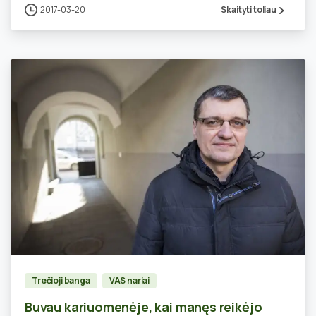
2017-03-20
Skaityti toliau
0
Trečioji banga
VAS nariai
Buvau kariuomenėje, kai manęs reikėjo