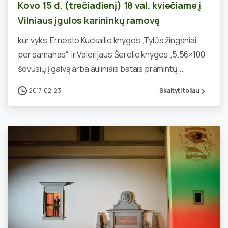
Kovo 15 d. (trečiadienį) 18 val. kviečiame į
Vilniaus įgulos karininkų ramovę
kur vyks Ernesto Kuckailio knygos „Tylūs žingsniai
per samanas“ ir Valerijaus Šerelio knygos „5.56×100
šovusių į galvą arba auliniais batais pramintų...
2017-02-23
Skaityti toliau