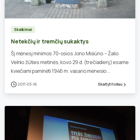
0
Skelbimai
Netekčių ir tremčių sukaktys
Šį mėnesį minimos 70-osios Jono Misiūno – Žalio
Velnio žūties metinės, kovo 29 d. (trečiadienį) esame
kviečiami paminėti 1946 m. vasario mėnesio...
2017-03-16
Skaityti toliau