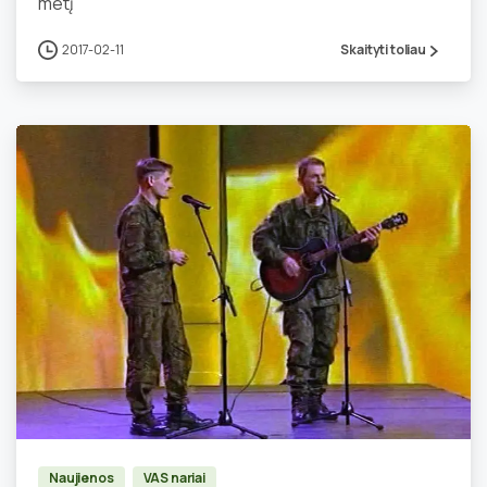
metį
2017-02-11
Skaityti toliau
0
Naujienos
VAS nariai