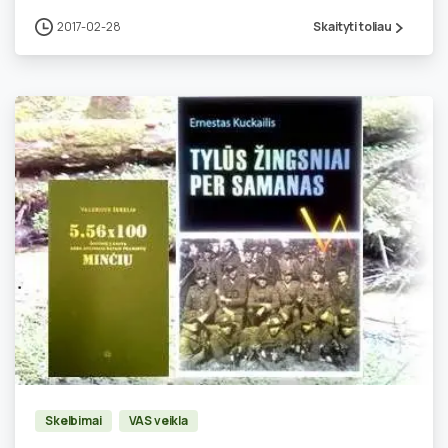
2017-02-28
Skaityti toliau
0
Skelbimai
VAS veikla