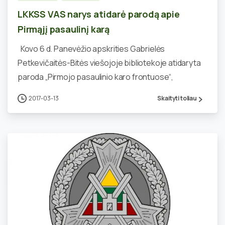
LKKSS VAS narys atidarė parodą apie
Pirmąjį pasaulinį karą
Kovo 6 d. Panevėžio apskrities Gabrielės
Petkevičaitės-Bitės viešojoje bibliotekoje atidaryta
paroda „Pirmojo pasaulinio karo frontuose“,
2017-03-13
Skaityti toliau