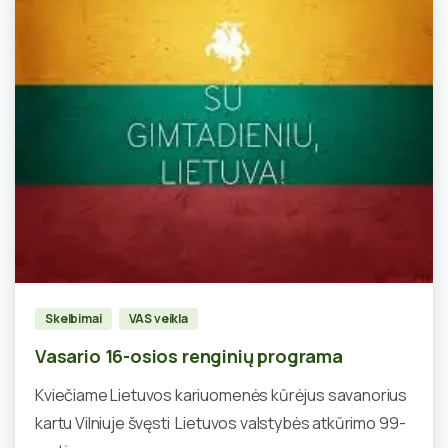
0
Skelbimai
VAS veikla
Vasario 16-osios renginių programa
Kviečiame Lietuvos kariuomenės kūrėjus savanorius
kartu Vilniuje švęsti Lietuvos valstybės atkūrimo 99-