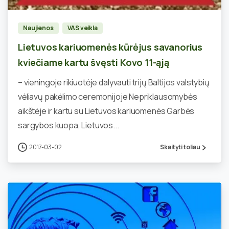
Naujienos
VAS veikla
Lietuvos kariuomenės kūrėjus savanorius
kviečiame kartu švęsti Kovo 11-ąją
– vieningoje rikiuotėje dalyvauti trijų Baltijos valstybių
vėliavų pakėlimo ceremonijoje Nepriklausomybės
aikštėje ir kartu su Lietuvos kariuomenės Garbės
sargybos kuopa, Lietuvos...
2017-03-02
Skaityti toliau