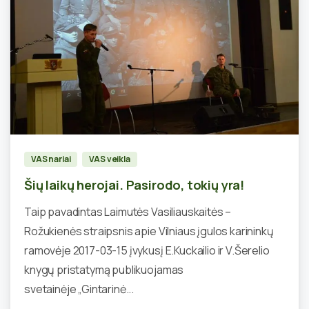
1
VAS nariai
VAS veikla
Šių laikų herojai. Pasirodo, tokių yra!
Taip pavadintas Laimutės Vasiliauskaitės –
Rožukienės straipsnis apie Vilniaus įgulos karininkų
ramovėje 2017-03-15 įvykusį E.Kuckailio ir V.Šerelio
knygų pristatymą publikuojamas
svetainėje „Gintarinė...