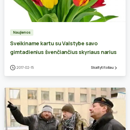
0
Naujienos
Sveikiname kartu su Valstybe savo
gimtadienius švenčiančius skyriaus narius
2017-02-15
Skaityti toliau