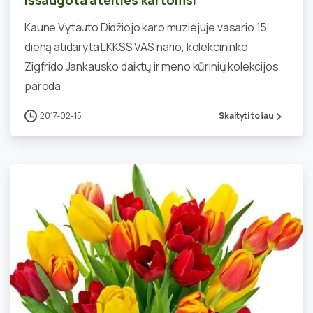
Kaune Vytauto Didžiojo karo muziejuje vasario 15
dieną atidaryta LKKSS VAS nario, kolekcininko
Zigfrido Jankausko daiktų ir meno kūrinių kolekcijos
paroda
2017-02-15
Skaityti toliau