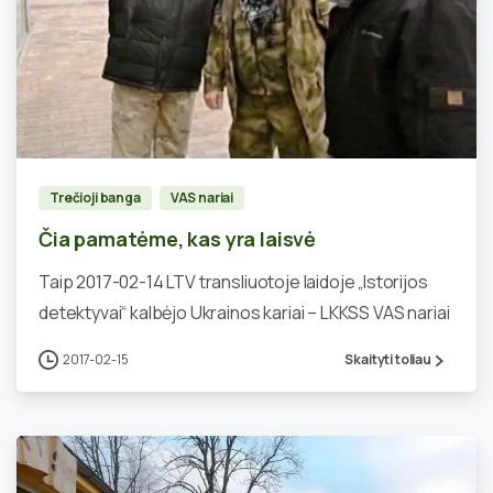
0
Trečioji banga
VAS nariai
Čia pamatėme, kas yra laisvė
Taip 2017-02-14 LTV transliuotoje laidoje „Istorijos
detektyvai“ kalbėjo Ukrainos kariai – LKKSS VAS nariai
2017-02-15
Skaityti toliau