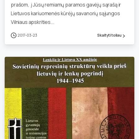
prašom, į Jūsų remiamų paramos gavėjų sąrašą ir
Lietuvos kariuomenės kūrėjų savanorių sąjungos
Vilniaus apskrities...
2017-03-23
Skaityti toliau
0