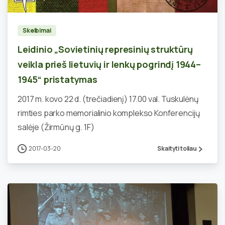
Skelbimai
Leidinio „Sovietinių represinių struktūrų
veikla prieš lietuvių ir lenkų pogrindį 1944–
1945“ pristatymas
2017 m. kovo 22 d. (trečiadienį) 17.00 val. Tuskulėnų
rimties parko memorialinio komplekso Konferencijų
salėje (Žirmūnų g. 1F)
2017-03-20
Skaityti toliau