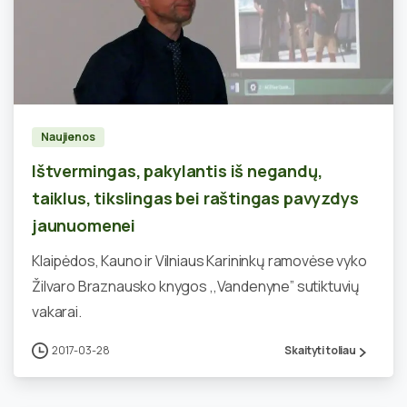
0
Naujienos
Ištvermingas, pakylantis iš negandų,
taiklus, tikslingas bei raštingas pavyzdys
jaunuomenei
Klaipėdos, Kauno ir Vilniaus Karininkų ramovėse vyko
Žilvaro Braznausko knygos ,,Vandenyne” sutiktuvių
vakarai.
2017-03-28
Skaityti toliau