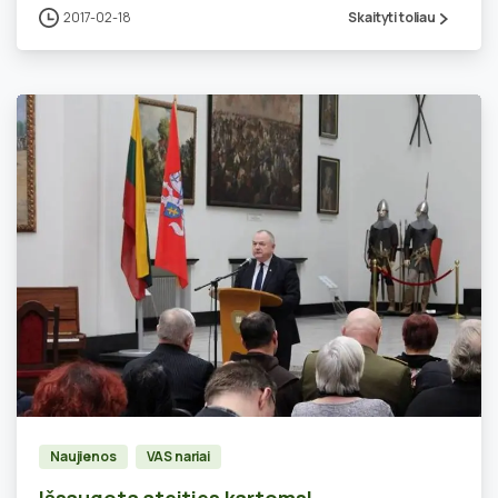
2017-02-18
Skaityti toliau
0
Naujienos
VAS nariai
Išsaugota ateities kartoms!