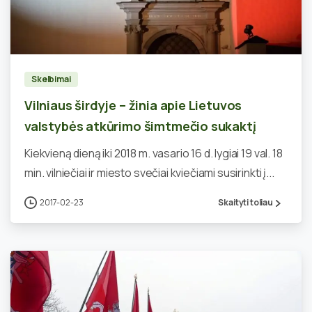
0
Skelbimai
Vilniaus širdyje – žinia apie Lietuvos
valstybės atkūrimo šimtmečio sukaktį
Kiekvieną dieną iki 2018 m. vasario 16 d. lygiai 19 val. 18
min. vilniečiai ir miesto svečiai kviečiami susirinkti į...
2017-02-23
Skaityti toliau