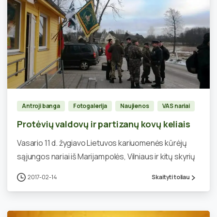
0
Antroji banga
Fotogalerija
Naujienos
VAS nariai
Protėvių valdovų ir partizanų kovų keliais
Vasario 11 d. žygiavo Lietuvos kariuomenės kūrėjų
sąjungos nariai iš Marijampolės, Vilniaus ir kitų skyrių
2017-02-14
Skaityti toliau