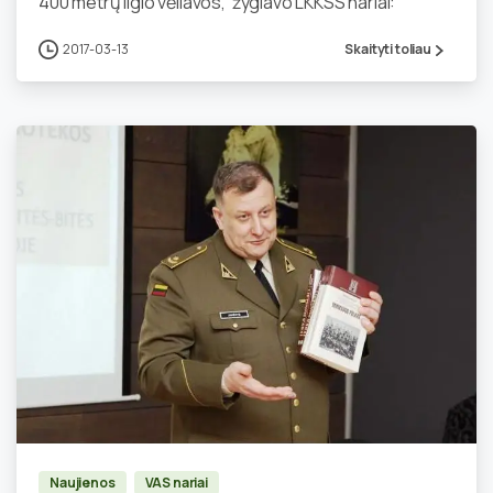
400 metrų ilgio vėliavos, žygiavo LKKSS nariai:
2017-03-13
Skaityti toliau
0
Naujienos
VAS nariai