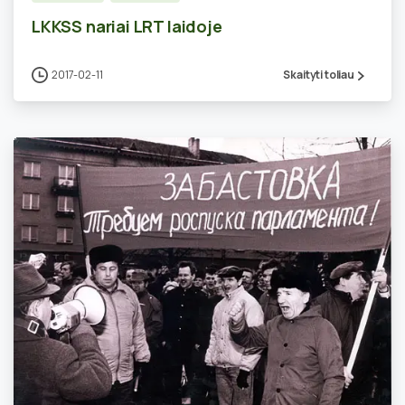
LKKSS nariai LRT laidoje
2017-02-11
Skaityti toliau
0