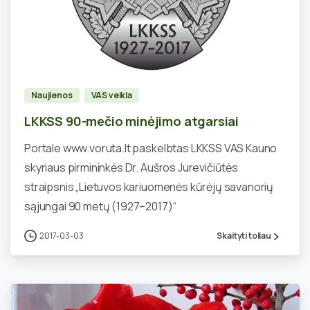
0
Naujienos
VAS veikla
LKKSS 90-mečio minėjimo atgarsiai
Portale www.voruta.lt paskelbtas LKKSS VAS Kauno
skyriaus pirmininkės Dr. Aušros Jurevičiūtės
straipsnis „Lietuvos kariuomenės kūrėjų savanorių
sąjungai 90 metų (1927–2017)“
2017-03-03
Skaityti toliau