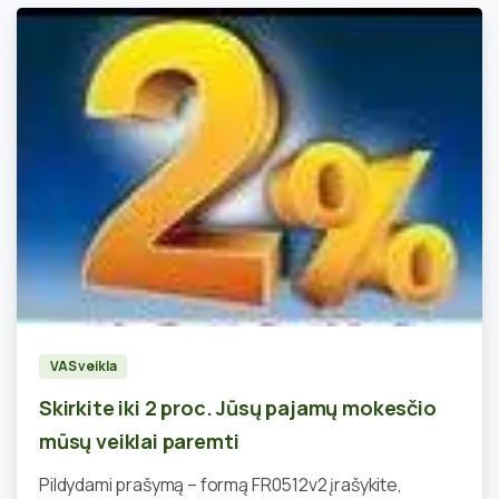
0
VAS veikla
Skirkite iki 2 proc. Jūsų pajamų mokesčio
mūsų veiklai paremti
Pildydami prašymą – formą FR0512v2 įrašykite,