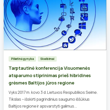
0
Pilietinė gynyba
Skelbimai
Tarptautinė konferencija Visuomenės
atsparumo stiprinimas prieš hibridines
grėsmes Baltijos jūros regione
Vyks 2017 m. kovo 3 d. Lietuvos Respublikos Seime.
Tikslas – išskirti pagrindinius saugumo iššūkius
Baltijos regione ir apsvarstyti galimus...