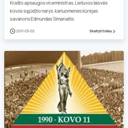
Krašto apsaugos viceministras, Lietuvos laisvės
kovos sąjūdžio narys, kariuomenės kūrėjas
savanoris Edmundas Simanaitis
2017-03-02
Skaityti toliau
0