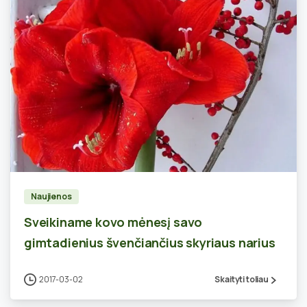
0
Naujienos
Sveikiname kovo mėnesį savo
gimtadienius švenčiančius skyriaus narius
2017-03-02
Skaityti toliau