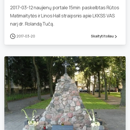
2017-03-12 naujienų portale 15min paskelbtas Rūtos
Matimaitytės ir Linos Hall straipsnis apie LKKSS VAS
narį dr. Rolandą Tučą.
2017-03-20
Skaityti toliau