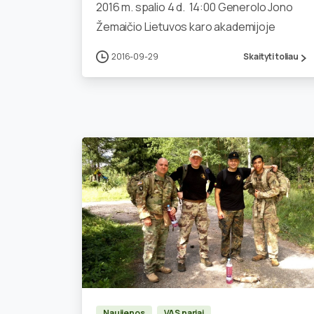
2016 m. spalio 4 d. 14:00 Generolo Jono
Žemaičio Lietuvos karo akademijoje
2016-09-29
Skaityti toliau
0
Naujienos
VAS nariai