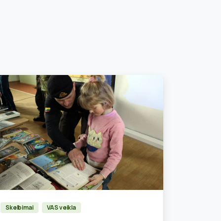
1
Skelbimai
VAS veikla