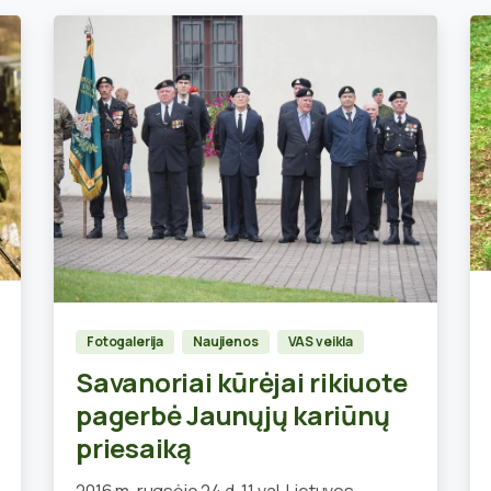
1
Fotogalerija
Naujienos
VAS veikla
Savanoriai kūrėjai rikiuote
pagerbė Jaunųjų kariūnų
priesaiką