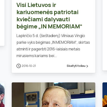
Visi Lietuvos ir
kariuomenės patriotai
kviečiami dalyvauti
bėgime „IN MEMORIAM“
Lapkričio 5 d. (šeštadienį) Vilniaus Vingio
parke vyks bėgimas „IN MEMORIAM“, skirtas
atminti ir pagerbti 2016-iaisiais metais
mirusiems kariams bei...
2016-10-21
Skaityti toliau