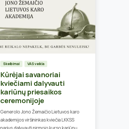
0
Skelbimai
VAS veikla
Kūrėjai savanoriai
kviečiami dalyvauti
kariūnų priesaikos
ceremonijoje
Generolo Jono Žemaičio Lietuvos karo
akademijos viršininkas kviečia LKKSS
narius dalyvauti pirmojo kurso kariūnų