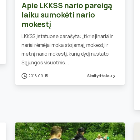
Apie LKKSS nario pareigą
laiku sumokėti nario
mokestį
LKKSS Įstatuose parašyta: „tikrieji nariai ir
nariai rėmėjai moka stojamąjį mokestį ir
metinį nario mokestį, kurių dydį nustato
Sąjungos visuotinis...
2016-09-15
Skaityti toliau