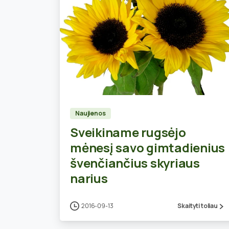
0
Naujienos
Sveikiname rugsėjo
mėnesį savo gimtadienius
švenčiančius skyriaus
narius
2016-09-13
Skaityti toliau