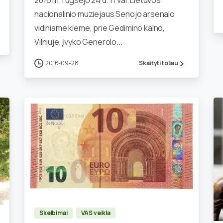
2016 m. rugsėjo 24 d. 11 val. Lietuvos
nacionalinio muziejaus Senojo arsenalo
vidiniame kieme, prie Gedimino kalno,
Vilniuje, įvyko Generolo...
2016-09-28
Skaityti toliau
0
Skelbimai
VAS veikla