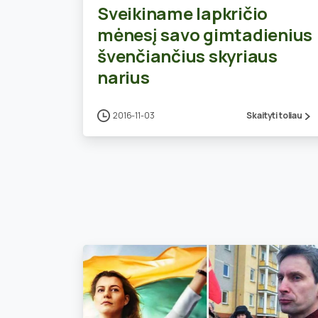
Sveikiname lapkričio
mėnesį savo gimtadienius
švenčiančius skyriaus
narius
2016-11-03
Skaityti toliau