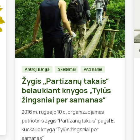
0
Antroji banga
Skelbimai
VAS nariai
Žygis „Partizanų takais“
belaukiant knygos „Tylūs
žingsniai per samanas“
2016 m. rugsėjo 10 d. organizuojamas
patriotinis žygis “Partizanų takais” pagal E.
Kuckailio knygą “Tylūs žingsniai per
samanas”