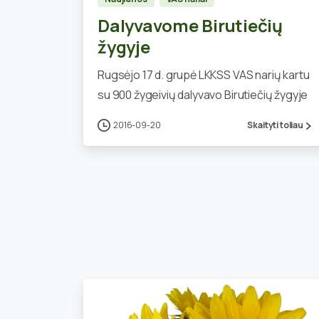
Dalyvavome Birutiečių
žygyje
Rugsėjo 17 d. grupė LKKSS VAS narių kartu
su 900 žygeivių dalyvavo Birutiečių žygyje
2016-09-20
Skaityti toliau