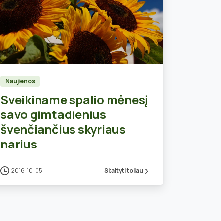
0
Naujienos
Sveikiname spalio mėnesį
savo gimtadienius
švenčiančius skyriaus
narius
2016-10-05
Skaityti toliau