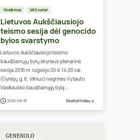
Skelbimai
VAS nariai
Lietuvos Aukščiausiojo
teismo sesija dėl genocido
bylos svarstymo
Lietuvos Aukščiausiojo teismo
baudžiamųjų bylų skyriaus plenarinė
sesija 2016 m. rugsėjo 20 d. 14.00 val.
(Gynėjų g. 6, Vilnius) nagrinės Vytauto
Vasiliausko baudžiamąją bylą....
2016-09-15
Skaityti toliau