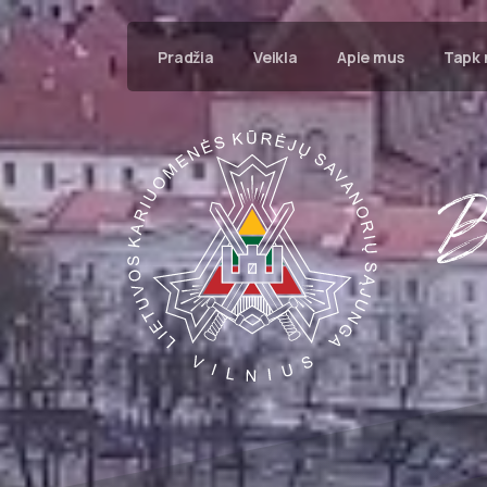
Pradžia
Veikla
Apie mus
Tapk 