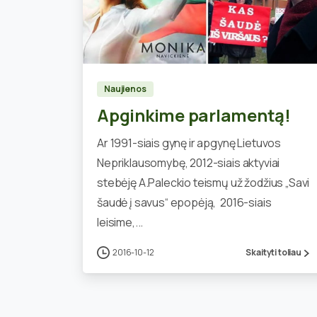
2
Naujienos
Apginkime parlamentą!
Ar 1991-siais gynę ir apgynę Lietuvos
Nepriklausomybę, 2012-siais aktyviai
stebėję A.Paleckio teismų už žodžius „Savi
šaudė į savus“ epopėją, 2016-siais
leisime,...
2016-10-12
Skaityti toliau