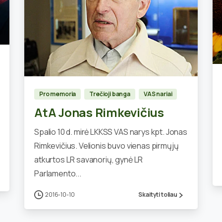
0
Pro memoria
Trečioji banga
VAS nariai
AtA Jonas Rimkevičius
Spalio 10 d. mirė LKKSS VAS narys kpt. Jonas
Rimkevičius. Velionis buvo vienas pirmųjų
atkurtos LR savanorių, gynė LR
Parlamento...
2016-10-10
Skaityti toliau