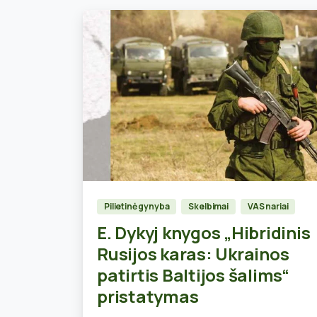
0
Pilietinė gynyba
Skelbimai
VAS nariai
E. Dykyj knygos „Hibridinis
Rusijos karas: Ukrainos
patirtis Baltijos šalims“
pristatymas