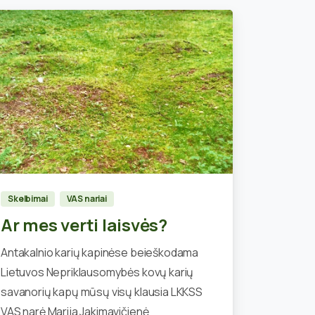
2
Skelbimai
VAS nariai
Ar mes verti laisvės?
Antakalnio karių kapinėse beieškodama
Lietuvos Nepriklausomybės kovų karių
savanorių kapų mūsų visų klausia LKKSS
VAS narė Marija Jakimavičienė