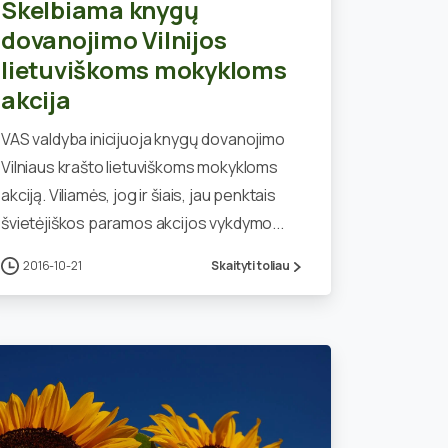
Skelbiama knygų
dovanojimo Vilnijos
lietuviškoms mokykloms
akcija
VAS valdyba inicijuoja knygų dovanojimo
Vilniaus krašto lietuviškoms mokykloms
akciją. Viliamės, jog ir šiais, jau penktais
švietėjiškos paramos akcijos vykdymo...
2016-10-21
Skaityti toliau