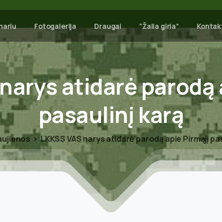
nariu
Fotogalerija
Draugai
“Žalia giria”
Kontak
narys
atidarė
parodą
pasaulinį
karą
aujienos
LKKSS VAS narys atidarė parodą apie Pirmąjį pas