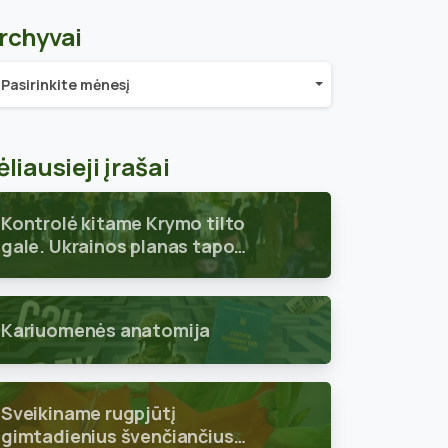
rchyvai
chyvai
Pasirinkite mėnesį
ėliausieji įrašai
Kontrolė kitame Krymo tilto
gale. Ukrainos planas tapo
aiškus
Kariuomenės anatomija
Sveikiname rugpjūtį
gimtadienius švenčiančius