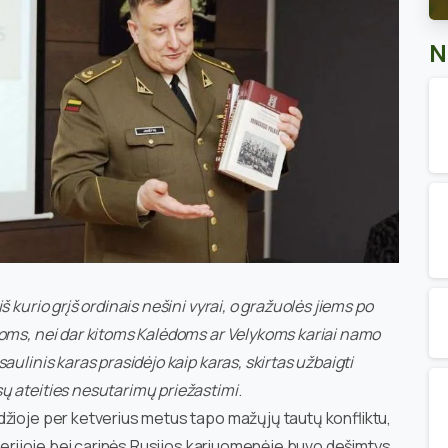
N
š kurio grįš ordinais nešini vyrai, o gražuolės jiems po
koms, nei dar kitoms Kalėdoms ar Velykoms kariai namo
aulinis karas prasidėjo kaip karas, skirtas užbaigti
sų ateities nesutarimų priežastimi
.
džioje per ketverius metus tapo mažųjų tautų konfliktu,
mperijoje bei carinės Rusijos kariuomenėje buvo dešimtys