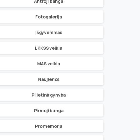
Antroji banga
Fotogalerija
Išgyvenimas
LKKSS veikla
MAS veikla
Naujienos
Pilietinė gynyba
Pirmoji banga
Pro memoria