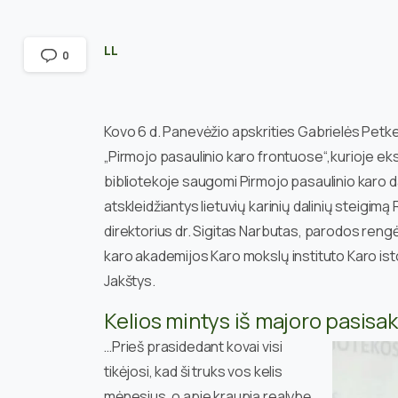
LL
0
Kovo 6 d. Panevėžio apskrities Gabrielės Petke
„Pirmojo pasaulinio karo frontuose“,
kurioje ek
bibliotekoje saugomi Pirmojo pasaulinio karo d
atskleidžiantys lietuvių karinių dalinių steigim
direktorius dr. Sigitas Narbutas, parodos ren
karo akademijos Karo mokslų instituto Karo ist
Jakštys.
Kelios mintys iš majoro pasisa
…Prieš prasidedant kovai visi
tikėjosi, kad ši truks vos kelis
mėnesius, o apie kraupią realybę