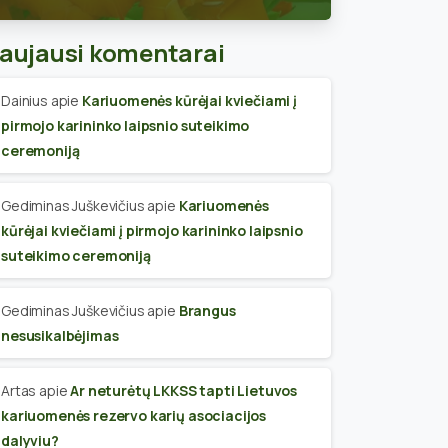
skyriaus narius
aujausi komentarai
Dainius
apie
Kariuomenės kūrėjai kviečiami į
pirmojo karininko laipsnio suteikimo
ceremoniją
Gediminas Juškevičius
apie
Kariuomenės
kūrėjai kviečiami į pirmojo karininko laipsnio
suteikimo ceremoniją
Gediminas Juškevičius
apie
Brangus
nesusikalbėjimas
Artas
apie
Ar neturėtų LKKSS tapti Lietuvos
kariuomenės rezervo karių asociacijos
dalyviu?