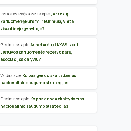
Vytautas Račkauskas
apie
„Ar tokią
kariuomenę kūrėm“ ir kur mūsų vieta
visuotinėje gynyboje?
Gediminas
apie
Ar neturėtų LKKSS tapti
Lietuvos kariuomenės rezervo karių
asociacijos dalyviu?
Valdas
apie
Ko pasigendu skaitydamas
nacionalinio saugumo strategijas
Gediminas
apie
Ko pasigendu skaitydamas
nacionalinio saugumo strategijas