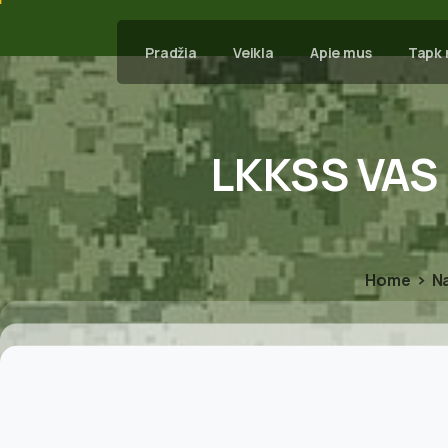
Pradžia
Veikla
Apie mus
Tapk 
LKKSS
VAS
Home
N