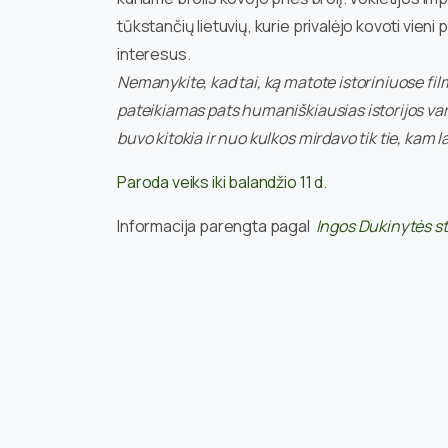
tūkstančių lietuvių, kurie privalėjo kovoti vieni
interesus.
Nemanykite, kad tai, ką matote istoriniuose fi
pateikiamas pats humaniškiausias istorijos vari
buvo kitokia ir nuo kulkos mirdavo tik tie, kam l
Paroda veiks iki balandžio 11 d.
Informacija parengta pagal
Ingos Dukinytės st