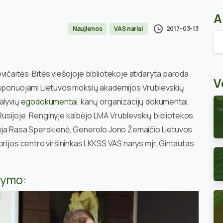
A
2017-03-13
Naujienos
VAS nariai
Ar
vičaitės-Bitės viešojoje bibliotekoje atidaryta paroda
V
sponuojami Lietuvos mokslų akademijos Vrublevskių
alyvių
egodokumentai
, karių organizacijų dokumentai,
ą Rusijoje. Renginyje kalbėjo LMA Vrublevskių bibliotekos
gėja Rasa Sperskienė, Generolo Jono Žemaičio Lietuvos
orijos centro viršininkas LKKSS VAS narys mjr. Gintautas
kymo: