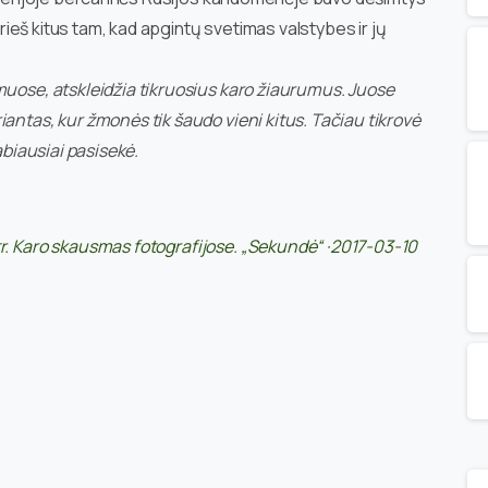
 prieš kitus tam, kad apgintų svetimas valstybes ir jų
lmuose, atskleidžia tikruosius karo žiaurumus. Juose
antas, kur žmonės tik šaudo vieni kitus. Tačiau tikrovė
abiausiai pasisekė.
r. Karo skausmas fotografijose. „Sekundė“ ·2017-03-10