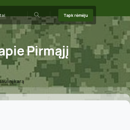
Tapk rėmėju
tai
Search
apie
Pirmąjį
aulinį karą