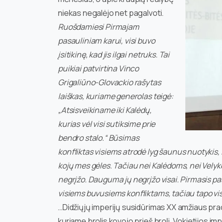
niekas negalėjo net pagalvoti.
Ruošdamiesi Pirmajam
pasauliniam karui, visi buvo
įsitikinę, kad jis ilgai netruks. Tai
puikiai patvirtina Vinco
Grigaliūno-Glovackio rašytas
laiškas, kuriame generolas teigė:
„Atsisveikiname iki Kalėdų,
kurias vėl visi sutiksime prie
bendro stalo.“ Būsimas
konfliktas visiems atrodė lyg šaunus nuotykis, i
kojų mes gėles. Tačiau nei Kalėdoms, nei Vely
negrįžo. Dauguma jų negrįžo visai. Pirmasis pas
visiems buvusiems konfliktams, tačiau tapo vi
…Didžiųjų imperijų susidūrimas XX amžiaus pra
kuriame brolis kovojo prieš brolį. Vokietijos i