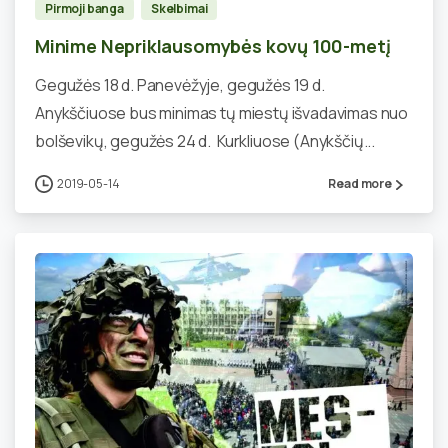
Pirmoji banga
Skelbimai
Minime Nepriklausomybės kovų 100-metį
Gegužės 18 d. Panevėžyje, gegužės 19 d.
Anykščiuose bus minimas tų miestų išvadavimas nuo
bolševikų, gegužės 24 d. Kurkliuose (Anykščių...
2019-05-14
Read more