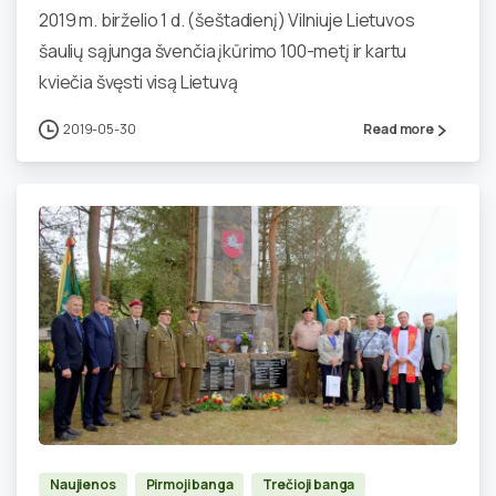
2019 m. birželio 1 d. (šeštadienį) Vilniuje Lietuvos
šaulių sąjunga švenčia įkūrimo 100-metį ir kartu
kviečia švęsti visą Lietuvą
2019-05-30
Read more
0
Naujienos
Pirmoji banga
Trečioji banga