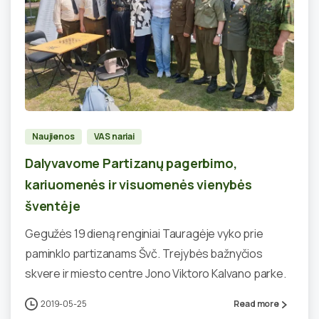
0
Naujienos
VAS nariai
Dalyvavome Partizanų pagerbimo,
kariuomenės ir visuomenės vienybės
šventėje
Gegužės 19 dieną renginiai Tauragėje vyko prie
paminklo partizanams Švč. Trejybės bažnyčios
skvere ir miesto centre Jono Viktoro Kalvano parke.
2019-05-25
Read more