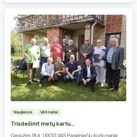
0
Naujienos
VAS nariai
Trisdešimt metų kartu…
Gegužės 18 d. LKKSS VAS Pasieniečių būrio nariai