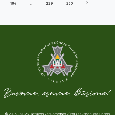
184
…
229
230
© 2015 – 2023 Lietuvos kariuomenės kūrėjų savanorių sąjungos