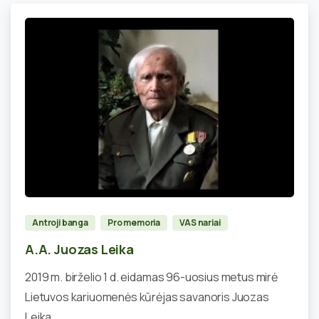
0
Antroji banga
Pro memoria
VAS nariai
A.A. Juozas Leika
2019 m. birželio 1 d. eidamas 96-uosius metus mirė
Lietuvos kariuomenės kūrėjas savanoris Juozas
Leika