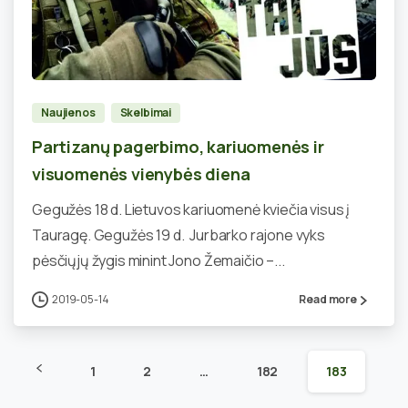
0
Naujienos
Skelbimai
Partizanų pagerbimo, kariuomenės ir
visuomenės vienybės diena
Gegužės 18 d. Lietuvos kariuomenė kviečia visus į
Tauragę. Gegužės 19 d. Jurbarko rajone vyks
pėsčiųjų žygis minint Jono Žemaičio –...
2019-05-14
Read more
1
2
…
182
183