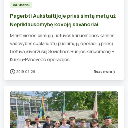
VAS nariai
Pagerbti Aukštaitijoje prieš šimtą metų už
Nepriklausomybę kovoję savanoriai
Minint vienos pirmųjų Lietuvos kariuomenės karinės
vadovybės suplanuotų puolamųjų operacijų prieš į
Lietuvą įsiveržusią Sovietinės Rusijos kariuomenę –
Kurklių-Panevėžio operacijos,...
2019-05-29
Read more