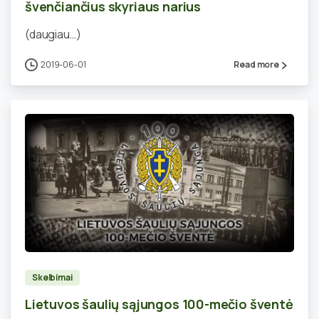
švenčiančius skyriaus narius
(daugiau…)
2019-06-01
Read more
0
Skelbimai
Lietuvos šaulių sąjungos 100-mečio šventė